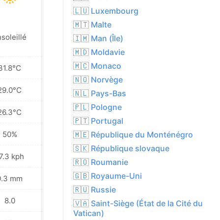
🇱🇺 Luxembourg
🇲🇹 Malte
soleillé
Ensoleillé
🇮🇲 Man (Île)
🇲🇩 Moldavie
🇲🇨 Monaco
31.8°C
30.7°C
🇳🇴 Norvège
29.0°C
28.4°C
🇳🇱 Pays-Bas
🇵🇱 Pologne
26.3°C
25.1°C
🇵🇹 Portugal
50%
51%
🇲🇪 République du Monténégro
🇸🇰 République slovaque
7.3 kph
16.2 kph
🇷🇴 Roumanie
🇬🇧 Royaume-Uni
0.3 mm
0.0 mm
🇷🇺 Russie
8.0
8.0
🇻🇦 Saint-Siège (État de la Cité du
Vatican)