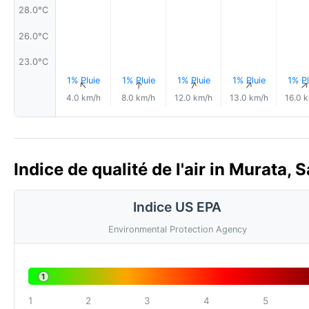
28.0°C
26.0°C
23.0°C
1% Pluie
1% Pluie
1% Pluie
1% Pluie
1% Pl
↑
↑
↑
↑
4.0 km/h
8.0 km/h
12.0 km/h
13.0 km/h
16.0 
Indice de qualité de l'air in Murata, 
Indice US EPA
Environmental Protection Agency
1
1
2
3
4
5