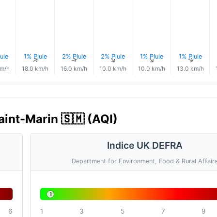
uie
1% Pluie
2% Pluie
2% Pluie
1% Pluie
1% Pluie
↑
↑
↑
↑
↑
↑
km/h
18.0 km/h
16.0 km/h
10.0 km/h
10.0 km/h
13.0 km/h
Saint-Marin 🇸🇲 (AQI)
Indice UK DEFRA
Department for Environment, Food & Rural Affair
1
6
1
3
5
7
9