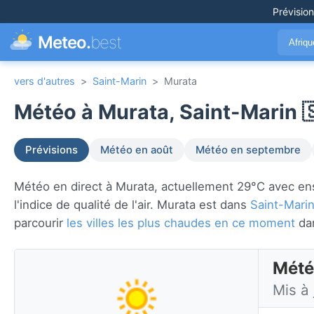
Prévisio
Meteo.
best
Afriq
vers d'autres
>
Saint-Marin
>
Murata
Météo à Murata, Saint-Marin 
Prévisions
Météo en août
Météo en septembre
Météo en direct à Murata, actuellement 29°C avec ensole
l'indice de qualité de l'air. Murata est dans
Saint-Mari
parcourir
les villes les plus chaudes en ce moment
da
Mété
Mis à 