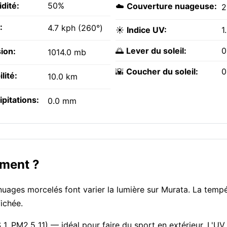
dité:
50%
☁️
Couverture nuageuse:
:
4.7 kph (260°)
☀️
Indice UV:
1
🌅
Lever du soleil:
0
ion:
1014.0 mb
🌇
Coucher du soleil:
0
ilité:
10.0 km
ipitations:
0.0 mm
oment ?
s nuages morcelés font varier la lumière sur Murata. La temp
ichée.
 1, PM2.5 11) — idéal pour faire du sport en extérieur. L'UV 