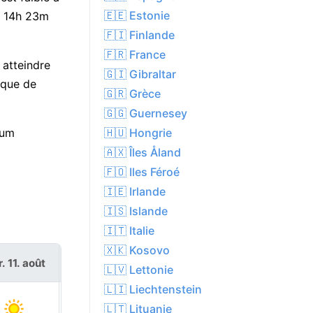
🇪🇪 Estonie
ur 14h 23m
🇫🇮 Finlande
🇫🇷 France
 atteindre
🇬🇮 Gibraltar
ique de
🇬🇷 Grèce
🇬🇬 Guernesey
🇭🇺 Hongrie
mum
🇦🇽 Îles Åland
🇫🇴 Iles Féroé
🇮🇪 Irlande
🇮🇸 Islande
🇮🇹 Italie
🇽🇰 Kosovo
. 11. août
mer. 12. août
🇱🇻 Lettonie
🇱🇮 Liechtenstein
🇱🇹 Lituanie