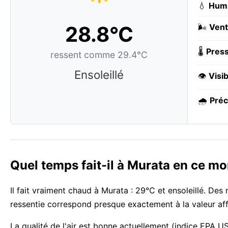
💧
Humi
28.8°C
🌬️
Vent
🌡️
Press
ressent comme 29.4°C
Ensoleillé
👁️
Visib
🌧️
Préc
Quel temps fait-il à Murata en ce m
Il fait vraiment chaud à Murata : 29°C et ensoleillé. De
ressentie correspond presque exactement à la valeur aff
La qualité de l'air est bonne actuellement (indice EPA US