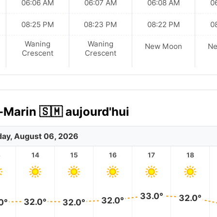
06:06 AM
06:07 AM
06:08 AM
0
08:25 PM
08:23 PM
08:22 PM
0
Waning
Waning
New Moon
N
Crescent
Crescent
-Marin 🇸🇲 aujourd'hui
ay, August 06, 2026
3
14
15
16
17
18
33.0°
32.0°
32.0°
32.0°
0°
32.0°