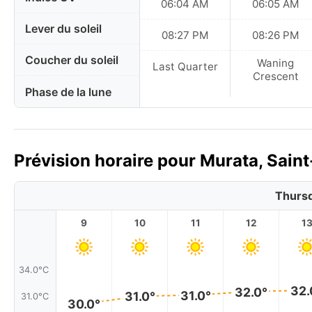
06:04 AM
06:05 AM
Lever du soleil
08:27 PM
08:26 PM
Coucher du soleil
Waning
Last Quarter
Crescent
Phase de la lune
Prévision horaire pour Murata, Saint
Thursd
9
10
11
12
1
34.0°C
32.
32.0°
31.0°
31.0°
31.0°C
30.0°