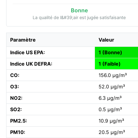
Bonne
La qualité de l&#39;air est jugée satisfaisante
Paramètre
Valeur
Indice US EPA:
1 (Bonne)
Indice UK DEFRA:
1 (Faible)
CO:
156.0 µg/m³
O3:
52.0 µg/m³
NO2:
6.3 µg/m³
SO2:
0.5 µg/m³
PM2.5:
10.9 µg/m³
PM10:
20.5 µg/m³