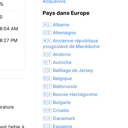
Acquaviva
2%
Pays dans Europe
.0
🇦🇱 Albanie
6:04 AM
🇩🇪 Allemagne
8:27 PM
🇲🇰 Ancienne république
yougoslave de Macédoine
🇦🇩 Andorre
🇦🇹 Autriche
🇯🇪 Bailliage de Jersey
🇧🇪 Belgique
🇧🇾 Biélorussie
🇧🇦 Bosnie-Herzégovine
🇧🇬 Bulgarie
érature
🇭🇷 Croatie
🇩🇰 Danemark
🇪🇸 Espagne
est faible à