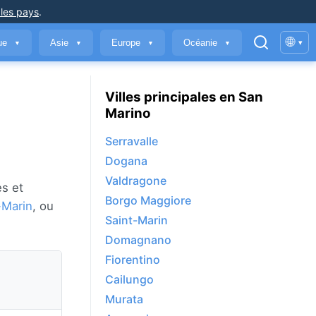
 les pays
.
🌐
que
Asie
Europe
Océanie
▾
▼
▼
▼
▼
Villes principales en San
Marino
Serravalle
Dogana
Valdragone
es et
Borgo Maggiore
-Marin
, ou
Saint-Marin
Domagnano
Fiorentino
Cailungo
Murata