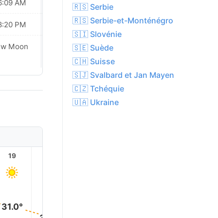
6:09 AM
06:10 AM
🇷🇸 Serbie
🇷🇸 Serbie-et-Monténégro
8:20 PM
08:19 PM
🇸🇮 Slovénie
ew Moon
New Moon
🇸🇪 Suède
🇨🇭 Suisse
🇸🇯 Svalbard et Jan Mayen
🇨🇿 Tchéquie
🇺🇦 Ukraine
19
20
21
22
23
31.0°
30.0°