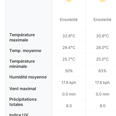
Ensoleillé
Ensoleillé
Température
32.8°C
30.6°C
maximale
29.4°C
28.0°C
Temp. moyenne
25.7°C
25.0°C
Température
minimale
50%
63%
Humidité moyenne
17.6 kph
17.6 kph
Vent maximal
0.0 mm
0.0 mm
Précipitations
totales
8.0
8.0
Indice UV