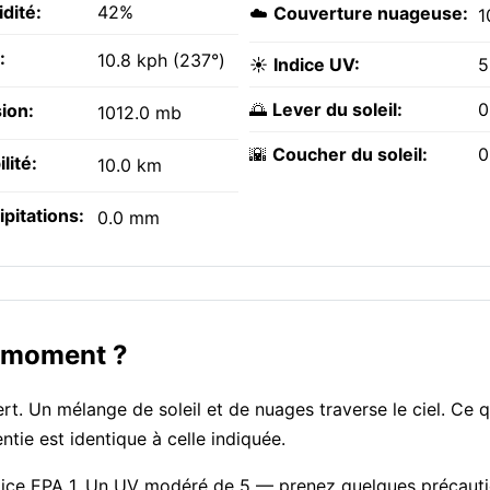
dité:
42%
☁️
Couverture nuageuse:
1
:
10.8 kph (237°)
☀️
Indice UV:
5
🌅
Lever du soleil:
0
ion:
1012.0 mb
🌇
Coucher du soleil:
0
ilité:
10.0 km
ipitations:
0.0 mm
e moment ?
t. Un mélange de soleil et de nuages traverse le ciel. Ce 
tie est identique à celle indiquée.
, indice EPA 1. Un UV modéré de 5 — prenez quelques précaut