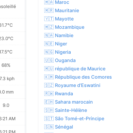
🇲🇦 Maroc
soleillé
Ensoleillé
🇲🇷 Mauritanie
🇾🇹 Mayotte
31.7°C
31.9°C
🇲🇿 Mozambique
🇳🇦 Namibie
23.0°C
23.8°C
🇳🇪 Niger
17.5°C
18.9°C
🇳🇬 Nigeria
🇺🇬 Ouganda
68%
64%
🇲🇺 république de Maurice
🇰🇲 République des Comores
7.3 kph
15.5 kph
🇸🇿 Royaume d’Eswatini
0.0 mm
0.0 mm
🇷🇼 Rwanda
🇪🇭 Sahara marocain
9.0
9.0
🇸🇭 Sainte-Hélène
🇸🇹 São Tomé-et-Príncipe
6:21 AM
06:20 AM
🇸🇳 Sénégal
6:21 PM
06:21 PM