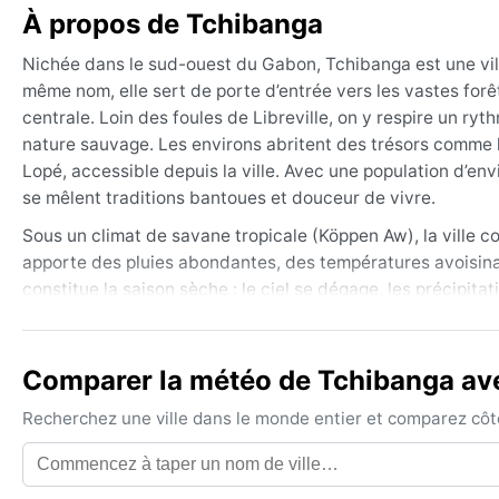
À propos de Tchibanga
Nichée dans le sud-ouest du Gabon, Tchibanga est une ville
même nom, elle sert de porte d’entrée vers les vastes forêt
centrale. Loin des foules de Libreville, on y respire un ry
nature sauvage. Les environs abritent des trésors comme le
Lopé, accessible depuis la ville. Avec une population d’env
se mêlent traditions bantoues et douceur de vivre.
Sous un climat de savane tropicale (Köppen Aw), la ville co
apporte des pluies abondantes, des températures avoisinan
constitue la saison sèche : le ciel se dégage, les précipita
pluviométrie annuelle dépasse les 1 800 mm, concentrée su
vêtements légers en coton, un imperméable solide pour les 
sont fraîches sans nécessiter de lainage épais.
Comparer la météo de Tchibanga avec
Le meilleur moment pour profiter de Tchibanga est la saiso
Recherchez une ville dans le monde entier et comparez côte 
que les randonnées en forêt deviennent agréables. Les ph
pendant la saison humide, mais ni cyclone ni mousson ne v
peuvent surprendre en juillet-août, dissipés dès le lever d