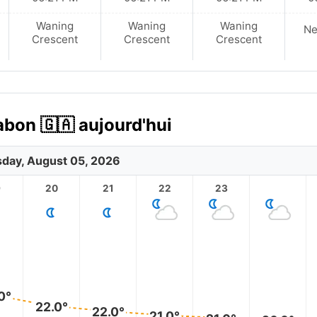
Waning
Waning
Waning
N
Crescent
Crescent
Crescent
abon 🇬🇦 aujourd'hui
day, August 05, 2026
9
20
21
22
23
0°
22.0°
22.0°
21.0°