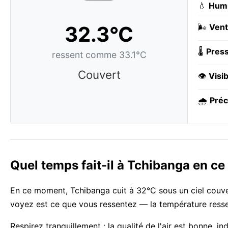
💧
Humi
32.3°C
🌬️
Vent
🌡️
Press
ressent comme 33.1°C
Couvert
👁️
Visib
🌧️
Préc
Quel temps fait-il à Tchibanga en c
En ce moment, Tchibanga cuit à 32°C sous un ciel couver
voyez est ce que vous ressentez — la température ressen
Respirez tranquillement : la qualité de l'air est bonne