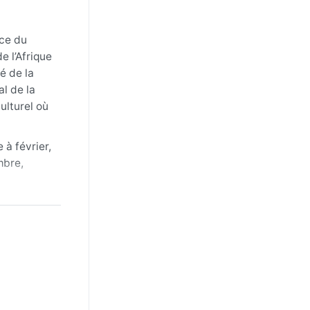
nce du
e l’Afrique
é de la
l de la
ulturel où
 à février,
mbre,
porter des
s soirées
ables et
de journée
naux
ue rarement