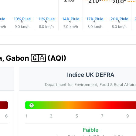
21.0°
20.0°
uie
10% Pluie
11% Pluie
14% Pluie
17% Pluie
20% Pluie
↑
↑
↑
↑
↑
↑
km/h
9.0 km/h
8.0 km/h
7.0 km/h
8.0 km/h
8.0 km/h
ga, Gabon 🇬🇦 (AQI)
Indice UK DEFRA
Department for Environment, Food & Rural Affair
1
6
1
3
5
7
9
Faible