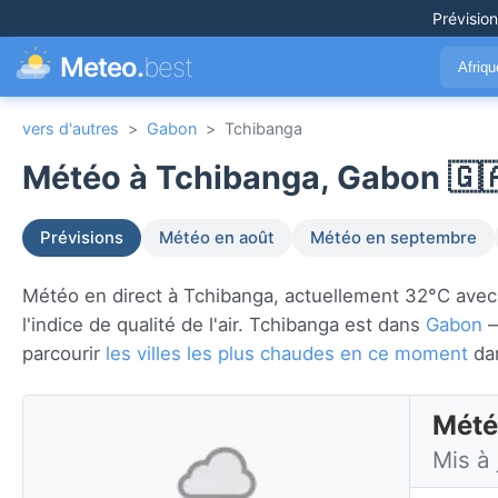
Prévisio
Meteo.
best
Afriq
vers d'autres
>
Gabon
>
Tchibanga
Météo à Tchibanga, Gabon 🇬
Prévisions
Météo en août
Météo en septembre
Météo en direct à Tchibanga, actuellement 32°C avec co
l'indice de qualité de l'air. Tchibanga est dans
Gabon
—
parcourir
les villes les plus chaudes en ce moment
da
Mété
Mis à 