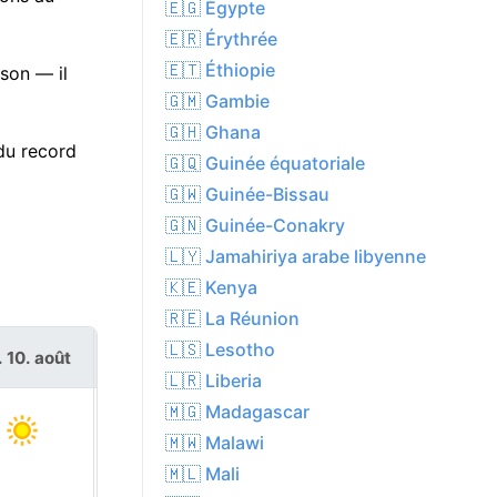
🇪🇬 Égypte
🇪🇷 Érythrée
🇪🇹 Éthiopie
son — il
🇬🇲 Gambie
🇬🇭 Ghana
du record
🇬🇶 Guinée équatoriale
🇬🇼 Guinée-Bissau
🇬🇳 Guinée-Conakry
🇱🇾 Jamahiriya arabe libyenne
🇰🇪 Kenya
🇷🇪 La Réunion
🇱🇸 Lesotho
. 10. août
mar. 11. août
🇱🇷 Liberia
🇲🇬 Madagascar
🇲🇼 Malawi
🇲🇱 Mali