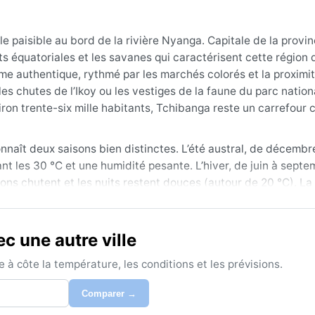
 paisible au bord de la rivière Nyanga. Capitale de la provi
s équatoriales et les savanes qui caractérisent cette région d
thme authentique, rythmé par les marchés colorés et la proximit
s chutes de l’Ikoy ou les vestiges de la faune du parc nationa
iron trente-six mille habitants, Tchibanga reste un carrefour c
nnaît deux saisons bien distinctes. L’été austral, de décembre
t les 30 °C et une humidité pesante. L’hiver, de juin à septe
tions chutent et les nuits restent douces (autour de 20 °C). La
rtout entre octobre et mai. Pour s’y préparer, mieux vaut em
averses tropicales et un chapeau contre un soleil ardent. Le
 une autre ville
n sèche, de juin à septembre, quand les routes restent pratic
à côte la température, les conditions et les prévisions.
énomènes météo notables incluent de violents orages en fin 
iennent perturber la région. Quelques épais brouillards mati
Comparer →
u soleil. L’harmattan, ce vent sec venu du Sahara, n’atteint q