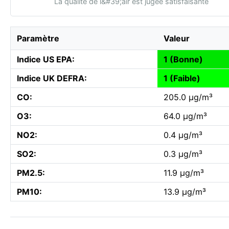
La qualité de l&#39;air est jugée satisfaisante
Paramètre
Valeur
Indice US EPA:
1 (Bonne)
Indice UK DEFRA:
1 (Faible)
CO:
205.0 µg/m³
O3:
64.0 µg/m³
NO2:
0.4 µg/m³
SO2:
0.3 µg/m³
PM2.5:
11.9 µg/m³
PM10:
13.9 µg/m³