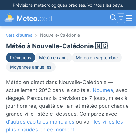
Prévisions météorologiques précises
.
Voir tous les pays
.
☰
Meteo.
best
🌐
vers d'autres
>
Nouvelle-Calédonie
Météo à Nouvelle-Calédonie 🇳🇨
Prévisions
Météo en août
Météo en septembre
Moyennes annuelles
Météo en direct dans Nouvelle-Calédonie —
actuellement 20°C dans la capitale,
Noumea
, avec
dégagé. Parcourez la prévision de 7 jours, mises à
jour horaires, qualité de l'air, et météo pour chaque
grande ville listée ci-dessous. Comparez avec
d'autres capitales mondiales
ou voir
les villes les
plus chaudes en ce moment
.