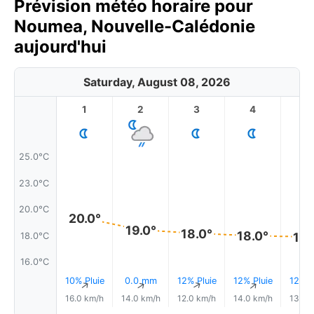
Prévision météo horaire pour
Noumea, Nouvelle-Calédonie
aujourd'hui
Saturday, August 08, 2026
1
2
3
4
5
25.0°C
23.0°C
20.0°C
20.0°
19.0°
18.0°
18.0°
18.
18.0°C
16.0°C
10% Pluie
0.0 mm
12% Pluie
12% Pluie
12% P
↑
↑
↑
↑
16.0 km/h
14.0 km/h
12.0 km/h
14.0 km/h
13.0 