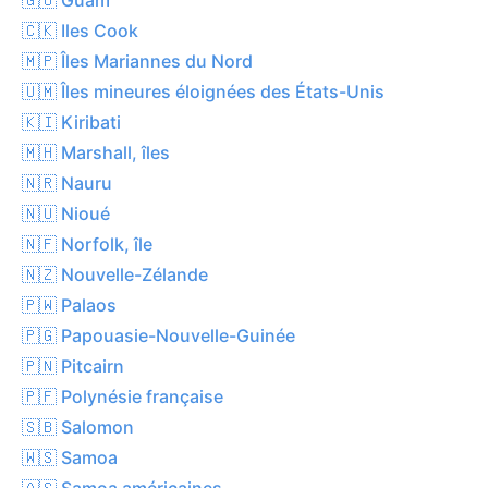
🇨🇰 Iles Cook
🇲🇵 Îles Mariannes du Nord
🇺🇲 Îles mineures éloignées des États-Unis
🇰🇮 Kiribati
🇲🇭 Marshall, îles
🇳🇷 Nauru
🇳🇺 Nioué
🇳🇫 Norfolk, île
🇳🇿 Nouvelle-Zélande
🇵🇼 Palaos
🇵🇬 Papouasie-Nouvelle-Guinée
🇵🇳 Pitcairn
🇵🇫 Polynésie française
🇸🇧 Salomon
🇼🇸 Samoa
🇦🇸 Samoa américaines