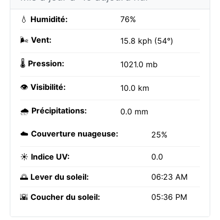
💧
Humidité:
76%
🌬️
Vent:
15.8 kph (54°)
🌡️
Pression:
1021.0 mb
👁️
Visibilité:
10.0 km
🌧️
Précipitations:
0.0 mm
☁️
Couverture nuageuse:
25%
☀️
Indice UV:
0.0
🌅
Lever du soleil:
06:23 AM
🌇
Coucher du soleil:
05:36 PM