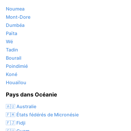
Noumea
Mont-Dore
Dumbéa
Païta
Wé
Tadin
Bourail
Poindimié
Koné
Houaïlou
Pays dans Océanie
🇦🇺 Australie
🇫🇲 États fédérés de Micronésie
🇫🇯 Fidji
🇬🇺 Guam