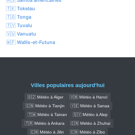
🇹🇰 Tokelau
🇹🇴 Tonga
🇹🇻 Tuvalu
🇻🇺 Vanuatu
🇼🇫 Wallis-et-Futuna
Villes populaires aujourd'hui
🇩🇿 Météo à Alger
🇻🇳 Météo à Hanoï
🇨🇳 Météo à Tianjin
🇾🇪 Météo à Sanaa
🇹🇼 Météo à Tainan
🇸🇾 Météo à Alep
🇹🇷 Météo à Ankara
🇨🇳 Météo à Zhuhai
🇨🇳 Météo à Jilin
🇨🇳 Météo à Zibo