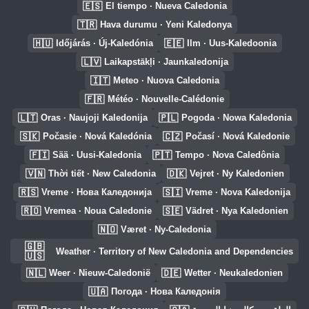
🇪🇸
El tiempo · Nueva Caledonia
🇹🇷
Hava durumu · Yeni Kaledonya
🇭🇺
🇪🇪
Időjárás · Új-Kaledónia
Ilm · Uus-Kaledoonia
🇱🇻
Laikapstākļi · Jaunkaledonija
🇮🇹
Meteo · Nuova Caledonia
🇫🇷
Météo · Nouvelle-Calédonie
🇱🇹
🇵🇱
Oras · Naujoji Kaledonija
Pogoda · Nowa Kaledonia
🇸🇰
🇨🇿
Počasie · Nová Kaledónia
Počasí · Nová Kaledonie
🇫🇮
🇵🇹
Sää · Uusi-Kaledonia
Tempo · Nova Caledônia
🇻🇳
🇩🇰
Thời tiết · New Caledonia
Vejret · Ny Kaledonien
🇷🇸
🇸🇮
Vreme · Нова Каледонија
Vreme · Nova Kaledonija
🇷🇴
🇸🇪
Vremea · Noua Caledonie
Vädret · Nya Kaledonien
🇳🇴
Været · Ny-Caledonia
🇬🇧
Weather · Territory of New Caledonia and Dependencies
🇺🇸
🇳🇱
🇩🇪
Weer · Nieuw-Caledonië
Wetter · Neukaledonien
🇺🇦
Погода · Нова Каледонія