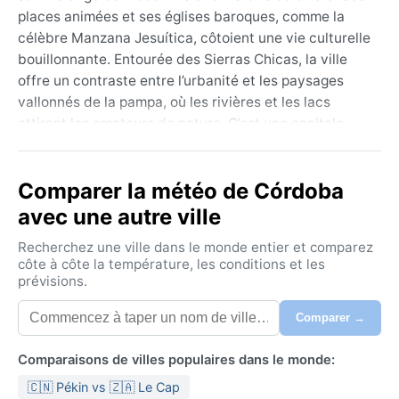
places animées et ses églises baroques, comme la
célèbre Manzana Jesuítica, côtoient une vie culturelle
bouillonnante. Entourée des Sierras Chicas, la ville
offre un contraste entre l’urbanité et les paysages
vallonnés de la pampa, où les rivières et les lacs
attirent les amateurs de nature. C’est une capitale
régionale dynamique, terre de musique et de
traditions.
Comparer la météo de Córdoba
Sous un climat subtropical humide à hiver sec
avec une autre ville
(Köppen Cwa), Córdoba connaît des étés chauds et
orageux, de décembre à mars, avec des températures
Recherchez une ville dans le monde entier et comparez
dépassant souvent 30 °C et une humidité marquée.
côte à côte la température, les conditions et les
prévisions.
Les hivers, de juin à août, sont doux et ensoleillés, les
minimales descendant rarement sous 5 °C, et les
Comparer →
pluies se font rares. Les précipitations, concentrées
en été, peuvent provoquer des crues soudaines. Pour
Comparaisons de villes populaires dans le monde:
en profiter, mieux vaut prévoir des vêtements légers
🇨🇳 Pékin vs 🇿🇦 Le Cap
et un imperméable pour l’été, et une veste pour les