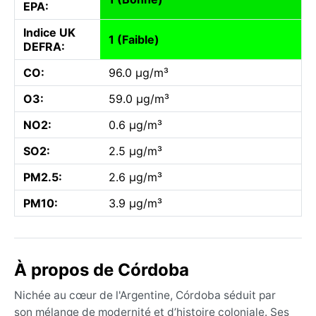
EPA:
Indice UK
1 (Faible)
DEFRA:
CO:
96.0 µg/m³
O3:
59.0 µg/m³
NO2:
0.6 µg/m³
SO2:
2.5 µg/m³
PM2.5:
2.6 µg/m³
PM10:
3.9 µg/m³
À propos de Córdoba
Nichée au cœur de l'Argentine, Córdoba séduit par
son mélange de modernité et d’histoire coloniale. Ses