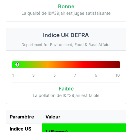
Bonne
La qualité de l&#39;air est jugée satisfaisante
Indice UK DEFRA
Department for Environment, Food & Rural Affairs
1
1
3
5
7
9
10
Faible
La pollution de l&#39;air est faible
Paramètre
Valeur
Indice US
1 (Bonne)