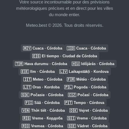
Votre source incontournable pour des prévisions
météorologiques précises et en direct pour les villes
du monde entier.
Meteo.best © 2026. Tous droits réservés.
🇲🇾
🇮🇩
Cuaca · Córdoba
Cuaca · Córdoba
🇪🇸
El tiempo · Ciudad de Córdoba
🇹🇷
🇭🇺
Hava durumu · Córdoba
Időjárás · Córdoba
🇪🇪
🇱🇻
Ilm · Córdoba
Laikapstākļi · Kordova
🇮🇹
🇫🇷
Meteo · Córdoba
Météo · Córdoba
🇱🇹
🇵🇱
Oras · Kordoba
Pogoda · Córdoba
🇸🇰
🇨🇿
Počasie · Córdoba
Počasí · Córdoba
🇫🇮
🇵🇹
Sää · Córdoba
Tempo · Córdova
🇻🇳
🇩🇰
Thời tiết · Córdoba
Vejret · Córdoba
🇷🇸
🇸🇮
Vreme · Кордоба
Vreme · Córdoba
🇷🇴
🇸🇪
Vremea · Córdoba
Vädret · Córdoba