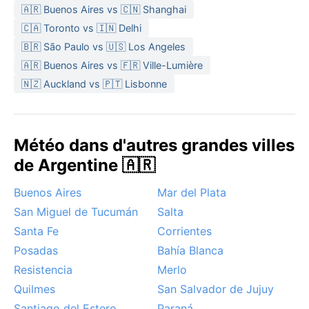
soirées d’hiver.
🇦🇷 Buenos Aires vs 🇨🇳 Shanghai
🇨🇦 Toronto vs 🇮🇳 Delhi
Le meilleur moment pour visiter est le printemps
🇧🇷 São Paulo vs 🇺🇸 Los Angeles
(septembre-novembre) ou l’automne (mars-mai),
quand les températures sont agréables et les pluies
🇦🇷 Buenos Aires vs 🇫🇷 Ville-Lumière
modérées. En été, les orages violents sont fréquents,
🇳🇿 Auckland vs 🇵🇹 Lisbonne
parfois accompagnés de grêle. L’hiver, un vent sec
appelé Pampero peut souffler, rafraîchissant l’air. La
neige reste exceptionnelle en ville, mais les Sierras en
Météo dans d'autres grandes villes
sont parfois saupoudrées. Ces phénomènes ajoutent
de Argentine 🇦🇷
au caractère changeant du ciel de Córdoba.
Buenos Aires
Mar del Plata
San Miguel de Tucumán
Salta
Santa Fe
Corrientes
Posadas
Bahía Blanca
Resistencia
Merlo
Quilmes
San Salvador de Jujuy
Santiago del Estero
Paraná