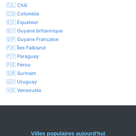
🇨🇱 Chili
🇨🇴 Colombie
🇪🇨 Équateur
🇬🇾 Guyane britannique
🇬🇫 Guyane Française
🇫🇰 Îles Falkland
🇵🇾 Paraguay
🇵🇪 Pérou
🇸🇷 Surinam
🇺🇾 Uruguay
🇻🇪 Venezuela
Villes populaires aujourd'hui