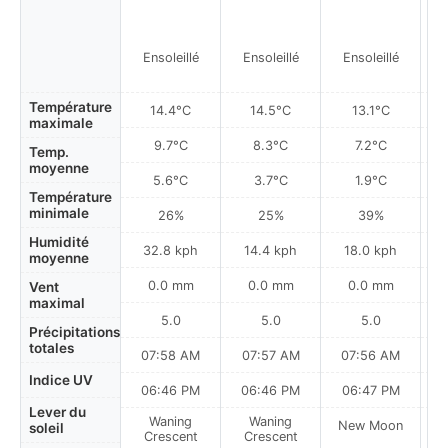
Ensoleillé
Ensoleillé
Ensoleillé
Température
14.4°C
14.5°C
13.1°C
maximale
9.7°C
8.3°C
7.2°C
Temp.
moyenne
5.6°C
3.7°C
1.9°C
Température
minimale
26%
25%
39%
Humidité
32.8 kph
14.4 kph
18.0 kph
moyenne
0.0 mm
0.0 mm
0.0 mm
Vent
maximal
5.0
5.0
5.0
Précipitations
totales
07:58 AM
07:57 AM
07:56 AM
Indice UV
06:46 PM
06:46 PM
06:47 PM
Lever du
Waning
Waning
New Moon
N
soleil
Crescent
Crescent