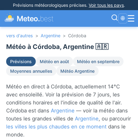
Prévisions météorologiques précises
.
Voir tous les pays
.
☰
Meteo.
best
🌐
vers d'autres
>
Argentine
>
Córdoba
Météo à Córdoba, Argentine 🇦🇷
Prévisions
Météo en août
Météo en septembre
Moyennes annuelles
Météo Argentine
Météo en direct à Córdoba, actuellement 14°C
avec ensoleillé. Voir la prévision de 7 jours, les
conditions horaires et l'indice de qualité de l'air.
Córdoba est dans
Argentine
— voir la météo dans
toutes les grandes villes de
Argentine
, ou parcourir
les villes les plus chaudes en ce moment
dans le
monde.