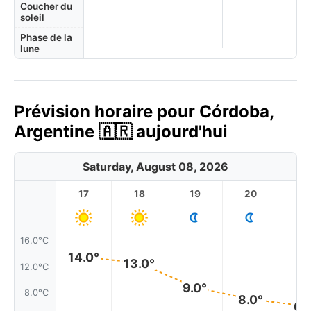
Coucher du
soleil
Phase de la
lune
Prévision horaire pour Córdoba,
Argentine 🇦🇷 aujourd'hui
Saturday, August 08, 2026
17
18
19
20
2
16.0°C
14.0°
13.0°
12.0°C
9.0°
8.0°C
8.0°
6.