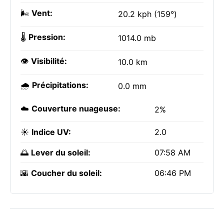
🌬️
Vent:
20.2 kph (159°)
🌡️
Pression:
1014.0 mb
👁️
Visibilité:
10.0 km
🌧️
Précipitations:
0.0 mm
☁️
Couverture nuageuse:
2%
☀️
Indice UV:
2.0
🌅
Lever du soleil:
07:58 AM
🌇
Coucher du soleil:
06:46 PM