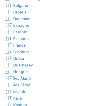
🇧🇬 Bulgarie
🇭🇷 Croatie
🇩🇰 Danemark
🇪🇸 Espagne
🇪🇪 Estonie
🇫🇮 Finlande
🇫🇷 France
🇬🇮 Gibraltar
🇬🇷 Grèce
🇬🇬 Guernesey
🇭🇺 Hongrie
🇦🇽 Îles Åland
🇫🇴 Iles Féroé
🇮🇸 Islande
🇮🇹 Italie
🇽🇰 Kosovo