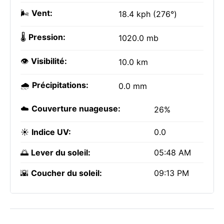
🌬️
Vent:
18.4 kph (276°)
🌡️
Pression:
1020.0 mb
👁️
Visibilité:
10.0 km
🌧️
Précipitations:
0.0 mm
☁️
Couverture nuageuse:
26%
☀️
Indice UV:
0.0
🌅
Lever du soleil:
05:48 AM
🌇
Coucher du soleil:
09:13 PM