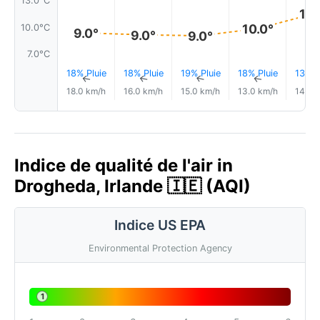
13.0°C
12.
10.0°
10.0°C
9.0°
9.0°
9.0°
7.0°C
18% Pluie
18% Pluie
19% Pluie
18% Pluie
13% P
↑
↑
↑
↑
18.0 km/h
16.0 km/h
15.0 km/h
13.0 km/h
14.0 
Indice de qualité de l'air in
Drogheda, Irlande 🇮🇪 (AQI)
Indice US EPA
Environmental Protection Agency
1