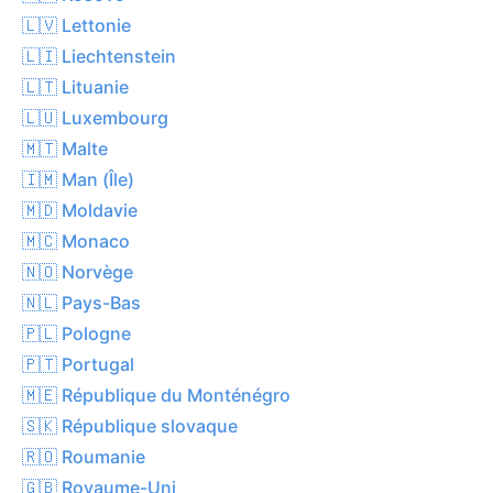
🇱🇻 Lettonie
🇱🇮 Liechtenstein
🇱🇹 Lituanie
🇱🇺 Luxembourg
🇲🇹 Malte
🇮🇲 Man (Île)
🇲🇩 Moldavie
🇲🇨 Monaco
🇳🇴 Norvège
🇳🇱 Pays-Bas
🇵🇱 Pologne
🇵🇹 Portugal
🇲🇪 République du Monténégro
🇸🇰 République slovaque
🇷🇴 Roumanie
🇬🇧 Royaume-Uni