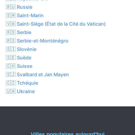
🇷🇺 Russie
🇸🇲 Saint-Marin
🇻🇦 Saint-Siège (État de la Cité du Vatican)
🇷🇸 Serbie
🇷🇸 Serbie-et-Monténégro
🇸🇮 Slovénie
🇸🇪 Suède
🇨🇭 Suisse
🇸🇯 Svalbard et Jan Mayen
🇨🇿 Tchéquie
🇺🇦 Ukraine
Villes populaires aujourd'hui