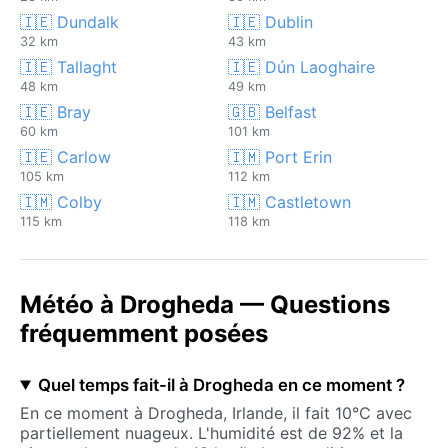
🇮🇪 Dundalk
🇮🇪 Dublin
32 km
43 km
🇮🇪 Tallaght
🇮🇪 Dún Laoghaire
48 km
49 km
🇮🇪 Bray
🇬🇧 Belfast
60 km
101 km
🇮🇪 Carlow
🇮🇲 Port Erin
105 km
112 km
🇮🇲 Colby
🇮🇲 Castletown
115 km
118 km
Météo à Drogheda — Questions
fréquemment posées
Quel temps fait-il à Drogheda en ce moment ?
En ce moment à Drogheda, Irlande, il fait 10°C avec
partiellement nuageux. L'humidité est de 92% et la