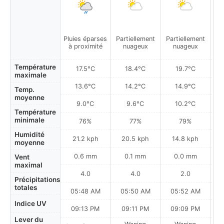
Pluies éparses
Partiellement
Partiellement
Plu
à proximité
nuageux
nuageux
à
Température
17.5°C
18.4°C
19.7°C
maximale
13.6°C
14.2°C
14.9°C
Temp.
moyenne
9.0°C
9.6°C
10.2°C
Température
minimale
76%
77%
79%
Humidité
21.2 kph
20.5 kph
14.8 kph
moyenne
0.6 mm
0.1 mm
0.0 mm
Vent
maximal
4.0
4.0
2.0
Précipitations
totales
05:48 AM
05:50 AM
05:52 AM
0
Indice UV
09:13 PM
09:11 PM
09:09 PM
Lever du