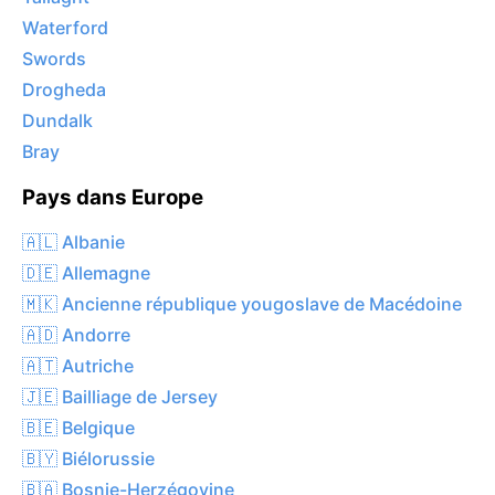
Waterford
Swords
Drogheda
Dundalk
Bray
Pays dans Europe
🇦🇱 Albanie
🇩🇪 Allemagne
🇲🇰 Ancienne république yougoslave de Macédoine
🇦🇩 Andorre
🇦🇹 Autriche
🇯🇪 Bailliage de Jersey
🇧🇪 Belgique
🇧🇾 Biélorussie
🇧🇦 Bosnie-Herzégovine