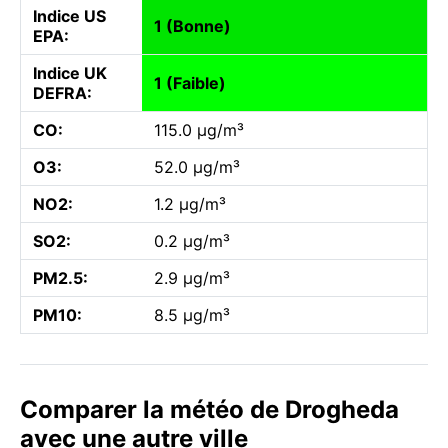
Indice US
1 (Bonne)
EPA:
Indice UK
1 (Faible)
DEFRA:
CO:
115.0 µg/m³
O3:
52.0 µg/m³
NO2:
1.2 µg/m³
SO2:
0.2 µg/m³
PM2.5:
2.9 µg/m³
PM10:
8.5 µg/m³
Comparer la météo de Drogheda
avec une autre ville