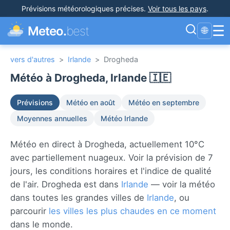
Prévisions météorologiques précises
.
Voir tous les pays
.
☰
Meteo.
best
🌐
vers d'autres
>
Irlande
>
Drogheda
Météo à Drogheda, Irlande 🇮🇪
Prévisions
Météo en août
Météo en septembre
Moyennes annuelles
Météo Irlande
Météo en direct à Drogheda, actuellement 10°C
avec partiellement nuageux. Voir la prévision de 7
jours, les conditions horaires et l'indice de qualité
de l'air. Drogheda est dans
Irlande
— voir la météo
dans toutes les grandes villes de
Irlande
, ou
parcourir
les villes les plus chaudes en ce moment
dans le monde.