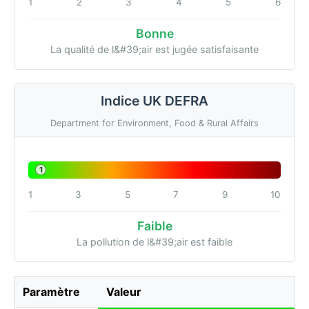
1
2
3
4
5
6
Bonne
La qualité de l&#39;air est jugée satisfaisante
Indice UK DEFRA
Department for Environment, Food & Rural Affairs
1
1
3
5
7
9
10
Faible
La pollution de l&#39;air est faible
Paramètre
Valeur