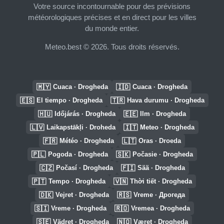
Votre source incontournable pour des prévisions
météorologiques précises et en direct pour les villes
du monde entier.
Meteo.best © 2026. Tous droits réservés.
🇲🇾
🇮🇩
Cuaca · Drogheda
Cuaca · Drogheda
🇪🇸
🇹🇷
El tiempo · Drogheda
Hava durumu · Drogheda
🇭🇺
🇪🇪
Időjárás · Drogheda
Ilm · Drogheda
🇱🇻
🇮🇹
Laikapstākļi · Droheda
Meteo · Drogheda
🇫🇷
🇱🇹
Météo · Drogheda
Oras · Droeda
🇵🇱
🇸🇰
Pogoda · Drogheda
Počasie · Drogheda
🇨🇿
🇫🇮
Počasí · Drogheda
Sää · Drogheda
🇵🇹
🇻🇳
Tempo · Drogheda
Thời tiết · Drogheda
🇩🇰
🇷🇸
Vejret · Drogheda
Vreme · Дрогеда
🇸🇮
🇷🇴
Vreme · Drogheda
Vremea · Drogheda
🇸🇪
🇳🇴
Vädret · Drogheda
Været · Drogheda