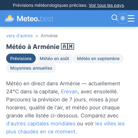
Prévisions météorologiques précises
.
Voir tous les pays
.
☰
Meteo.
best
🌐
vers d'autres
>
Arménie
Météo à Arménie 🇦🇲
Prévisions
Météo en août
Météo en septembre
Moyennes annuelles
Météo en direct dans Arménie — actuellement
24°C dans la capitale,
Erevan
, avec ensoleillé.
Parcourez la prévision de 7 jours, mises à jour
horaires, qualité de l'air, et météo pour chaque
grande ville listée ci-dessous. Comparez avec
d'autres capitales mondiales
ou voir
les villes les
plus chaudes en ce moment
.