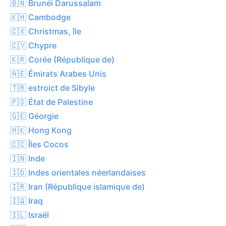
🇧🇳 Brunéi Darussalam
🇰🇭 Cambodge
🇨🇽 Christmas, île
🇨🇾 Chypre
🇰🇷 Corée (République de)
🇦🇪 Émirats Arabes Unis
🇹🇷 estroict de Sibyle
🇵🇸 État de Palestine
🇬🇪 Géorgie
🇭🇰 Hong Kong
🇨🇨 Îles Cocos
🇮🇳 Inde
🇮🇩 Indes orientales néerlandaises
🇮🇷 Iran (République islamique de)
🇮🇶 Iraq
🇮🇱 Israël