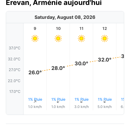
Erevan, Arménie aujourd'hui
Saturday, August 08, 2026
9
10
11
12
1
37.0°C
33.
32.0°
32.0°C
30.0°
28.0°
27.0°C
26.0°
22.0°C
17.0°C
1% Pluie
1% Pluie
1% Pluie
1% Pluie
1% Pl
↑
↑
↑
↑
1.0 km/h
1.0 km/h
3.0 km/h
5.0 km/h
6.0 k