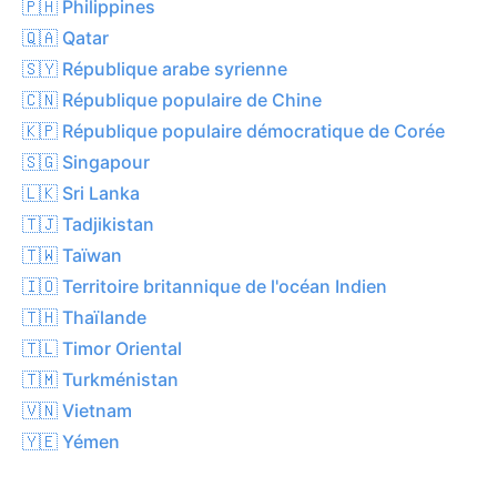
🇵🇭 Philippines
🇶🇦 Qatar
🇸🇾 République arabe syrienne
🇨🇳 République populaire de Chine
🇰🇵 République populaire démocratique de Corée
🇸🇬 Singapour
🇱🇰 Sri Lanka
🇹🇯 Tadjikistan
🇹🇼 Taïwan
🇮🇴 Territoire britannique de l'océan Indien
🇹🇭 Thaïlande
🇹🇱 Timor Oriental
🇹🇲 Turkménistan
🇻🇳 Vietnam
🇾🇪 Yémen