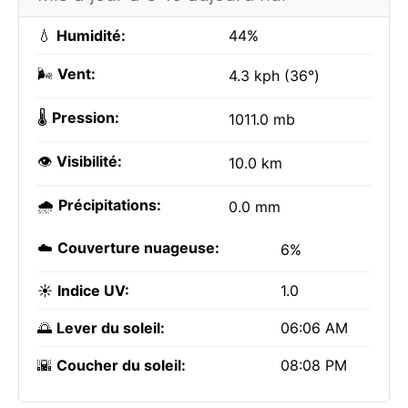
💧
Humidité:
44%
🌬️
Vent:
4.3 kph (36°)
🌡️
Pression:
1011.0 mb
👁️
Visibilité:
10.0 km
🌧️
Précipitations:
0.0 mm
☁️
Couverture nuageuse:
6%
☀️
Indice UV:
1.0
🌅
Lever du soleil:
06:06 AM
🌇
Coucher du soleil:
08:08 PM