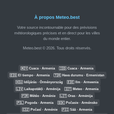
À propos Meteo.best
Votre source incontournable pour des prévisions
météorologiques précises et en direct pour les villes
du monde entier.
Meteo.best © 2026. Tous droits réservés.
🇲🇾
🇮🇩
Cuaca · Armenia
Cuaca · Armenia
🇪🇸
🇹🇷
El tiempo · Armenia
Hava durumu · Ermenistan
🇭🇺
🇪🇪
Időjárás · Örményország
Ilm · Armeenia
🇱🇻
🇮🇹
Laikapstākļi · Armēnija
Meteo · Armenia
🇫🇷
🇱🇹
Météo · Arménie
Oras · Armėnija
🇵🇱
🇸🇰
Pogoda · Armenia
Počasie · Arménsko
🇨🇿
🇫🇮
Počasí · Arménie
Sää · Armenia