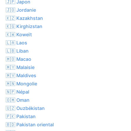
🇯🇵 Japon
🇯🇴 Jordanie
🇰🇿 Kazakhstan
🇰🇬 Kirghizstan
🇰🇼 Koweït
🇱🇦 Laos
🇱🇧 Liban
🇲🇴 Macao
🇲🇾 Malaisie
🇲🇻 Maldives
🇲🇳 Mongolie
🇳🇵 Népal
🇴🇲 Oman
🇺🇿 Ouzbékistan
🇵🇰 Pakistan
🇧🇩 Pakistan oriental