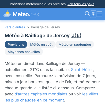
Prévisions météorologiques précises
.
Voir tous les pays
.
☰
Meteo.
best
🌐
vers d'autres
>
Bailliage de Jersey
Météo à Bailliage de Jersey 🇯🇪
Prévisions
Météo en août
Météo en septembre
Moyennes annuelles
Météo en direct dans Bailliage de Jersey —
actuellement 21°C dans la capitale,
Saint-Hélier
,
avec ensoleillé. Parcourez la prévision de 7 jours,
mises à jour horaires, qualité de l'air, et météo pour
chaque grande ville listée ci-dessous. Comparez
avec
d'autres capitales mondiales
ou voir
les villes
les plus chaudes en ce moment
.