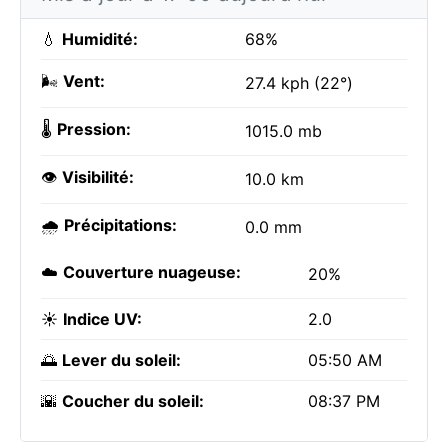
💧
Humidité:
68%
🌬️
Vent:
27.4 kph (22°)
🌡️
Pression:
1015.0 mb
👁️
Visibilité:
10.0 km
🌧️
Précipitations:
0.0 mm
☁️
Couverture nuageuse:
20%
☀️
Indice UV:
2.0
🌅
Lever du soleil:
05:50 AM
🌇
Coucher du soleil:
08:37 PM