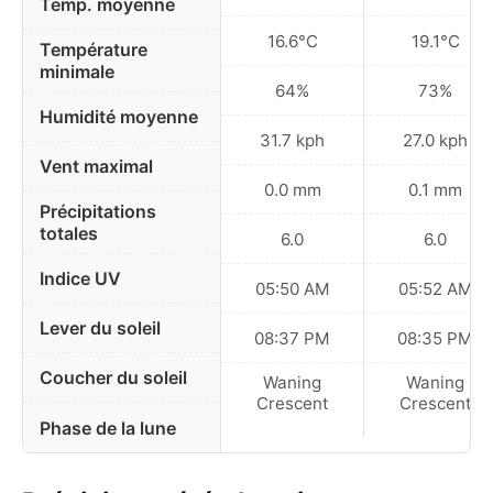
Temp. moyenne
16.6°C
19.1°C
Température
minimale
64%
73%
Humidité moyenne
31.7 kph
27.0 kph
Vent maximal
0.0 mm
0.1 mm
Précipitations
totales
6.0
6.0
Indice UV
05:50 AM
05:52 AM
Lever du soleil
08:37 PM
08:35 PM
Coucher du soleil
Waning
Waning
Crescent
Crescent
Phase de la lune