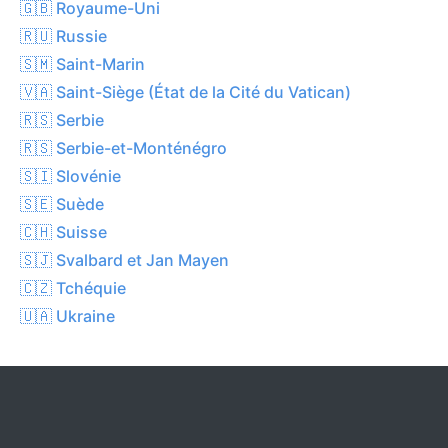
🇬🇧 Royaume-Uni
🇷🇺 Russie
🇸🇲 Saint-Marin
🇻🇦 Saint-Siège (État de la Cité du Vatican)
🇷🇸 Serbie
🇷🇸 Serbie-et-Monténégro
🇸🇮 Slovénie
🇸🇪 Suède
🇨🇭 Suisse
🇸🇯 Svalbard et Jan Mayen
🇨🇿 Tchéquie
🇺🇦 Ukraine