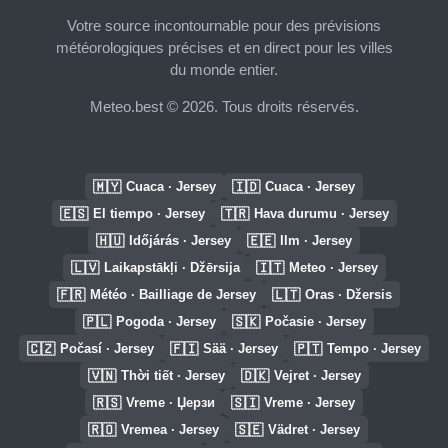
Votre source incontournable pour des prévisions
météorologiques précises et en direct pour les villes
du monde entier.
Meteo.best © 2026. Tous droits réservés.
🇲🇾
🇮🇩
Cuaca · Jersey
Cuaca · Jersey
🇪🇸
🇹🇷
El tiempo · Jersey
Hava durumu · Jersey
🇭🇺
🇪🇪
Időjárás · Jersey
Ilm · Jersey
🇱🇻
🇮🇹
Laikapstākļi · Džērsija
Meteo · Jersey
🇫🇷
🇱🇹
Météo · Bailliage de Jersey
Oras · Džersis
🇵🇱
🇸🇰
Pogoda · Jersey
Počasie · Jersey
🇨🇿
🇫🇮
🇵🇹
Počasí · Jersey
Sää · Jersey
Tempo · Jersey
🇻🇳
🇩🇰
Thời tiết · Jersey
Vejret · Jersey
🇷🇸
🇸🇮
Vreme · Џерзи
Vreme · Jersey
🇷🇴
🇸🇪
Vremea · Jersey
Vädret · Jersey