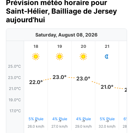
Prévision météo horaire pour
Saint-Hélier, Bailliage de Jersey
aujourd'hui
Saturday, August 08, 2026
18
19
20
21
2
25.0°C
23.0°
23.0°C
23.0°
22.0°
21.0°
21.0°C
21.
19.0°C
17.0°C
5% Pluie
4% Pluie
4% Pluie
5% Pluie
6% Pl
↑
↑
↑
↑
26.0 km/h
27.0 km/h
29.0 km/h
32.0 km/h
28.0 