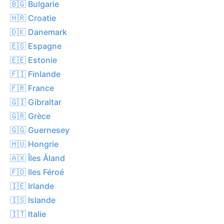
🇧🇬 Bulgarie
🇭🇷 Croatie
🇩🇰 Danemark
🇪🇸 Espagne
🇪🇪 Estonie
🇫🇮 Finlande
🇫🇷 France
🇬🇮 Gibraltar
🇬🇷 Grèce
🇬🇬 Guernesey
🇭🇺 Hongrie
🇦🇽 Îles Åland
🇫🇴 Iles Féroé
🇮🇪 Irlande
🇮🇸 Islande
🇮🇹 Italie