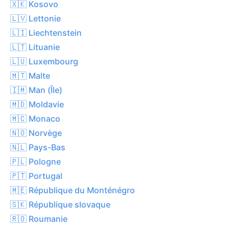
🇽🇰 Kosovo
🇱🇻 Lettonie
🇱🇮 Liechtenstein
🇱🇹 Lituanie
🇱🇺 Luxembourg
🇲🇹 Malte
🇮🇲 Man (Île)
🇲🇩 Moldavie
🇲🇨 Monaco
🇳🇴 Norvège
🇳🇱 Pays-Bas
🇵🇱 Pologne
🇵🇹 Portugal
🇲🇪 République du Monténégro
🇸🇰 République slovaque
🇷🇴 Roumanie