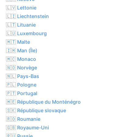
🇱🇻 Lettonie
🇱🇮 Liechtenstein
🇱🇹 Lituanie
🇱🇺 Luxembourg
🇲🇹 Malte
🇮🇲 Man (Île)
🇲🇨 Monaco
🇳🇴 Norvège
🇳🇱 Pays-Bas
🇵🇱 Pologne
🇵🇹 Portugal
🇲🇪 République du Monténégro
🇸🇰 République slovaque
🇷🇴 Roumanie
🇬🇧 Royaume-Uni
🇷🇺 Russie