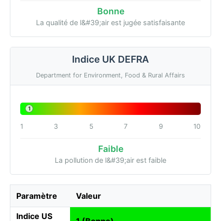
Bonne
La qualité de l&#39;air est jugée satisfaisante
Indice UK DEFRA
Department for Environment, Food & Rural Affairs
1
1
3
5
7
9
10
Faible
La pollution de l&#39;air est faible
Paramètre
Valeur
Indice US
1 (Bonne)