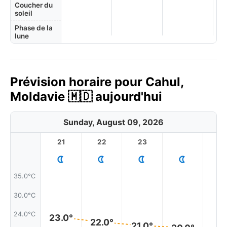
Coucher du
soleil
Phase de la
lune
Prévision horaire pour Cahul,
Moldavie 🇲🇩 aujourd'hui
Sunday, August 09, 2026
21
22
23
1
35.0°C
30.0°C
24.0°C
23.0°
22.0°
21.0°