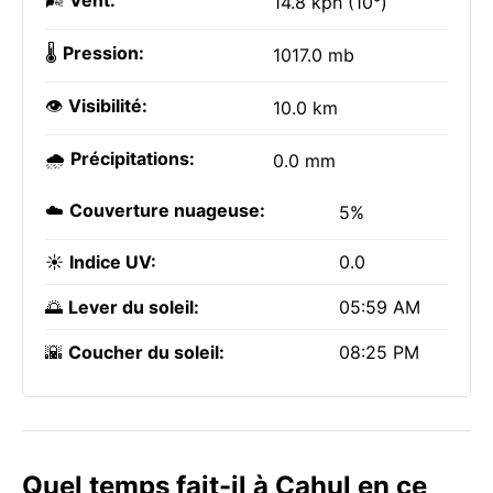
🌬️
Vent:
14.8 kph (10°)
🌡️
Pression:
1017.0 mb
👁️
Visibilité:
10.0 km
🌧️
Précipitations:
0.0 mm
☁️
Couverture nuageuse:
5%
☀️
Indice UV:
0.0
🌅
Lever du soleil:
05:59 AM
🌇
Coucher du soleil:
08:25 PM
Quel temps fait-il à Cahul en ce