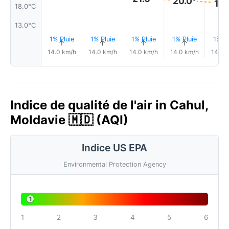
20.0°
19.
18.0°C
13.0°C
1% Pluie
1% Pluie
1% Pluie
1% Pluie
1% Pl
↑
↑
↑
↑
14.0 km/h
14.0 km/h
14.0 km/h
14.0 km/h
14.0 
Indice de qualité de l'air in Cahul,
Moldavie 🇲🇩 (AQI)
Indice US EPA
Environmental Protection Agency
1
1
2
3
4
5
6