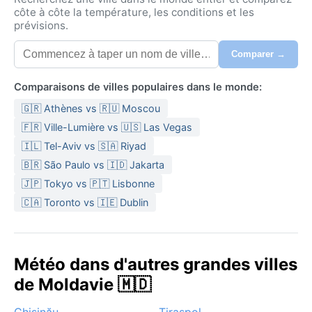
côte à côte la température, les conditions et les
prévisions.
Comparer →
Comparaisons de villes populaires dans le monde:
🇬🇷 Athènes vs 🇷🇺 Moscou
🇫🇷 Ville-Lumière vs 🇺🇸 Las Vegas
🇮🇱 Tel-Aviv vs 🇸🇦 Riyad
🇧🇷 São Paulo vs 🇮🇩 Jakarta
🇯🇵 Tokyo vs 🇵🇹 Lisbonne
🇨🇦 Toronto vs 🇮🇪 Dublin
Météo dans d'autres grandes villes
de Moldavie 🇲🇩
Chişinău
Tiraspol