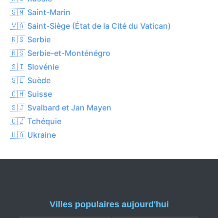
🇸🇲 Saint-Marin
🇻🇦 Saint-Siège (État de la Cité du Vatican)
🇷🇸 Serbie
🇷🇸 Serbie-et-Monténégro
🇸🇮 Slovénie
🇸🇪 Suède
🇨🇭 Suisse
🇸🇯 Svalbard et Jan Mayen
🇨🇿 Tchéquie
🇺🇦 Ukraine
Villes populaires aujourd'hui