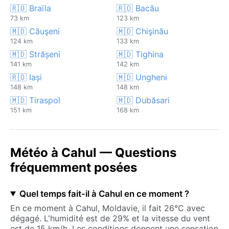
🇷🇴 Braïla
🇷🇴 Bacău
73 km
123 km
🇲🇩 Căuşeni
🇲🇩 Chişinău
124 km
133 km
🇲🇩 Strășeni
🇲🇩 Tighina
141 km
142 km
🇷🇴 Iași
🇲🇩 Ungheni
148 km
148 km
🇲🇩 Tiraspol
🇲🇩 Dubăsari
151 km
168 km
Météo à Cahul — Questions
fréquemment posées
Quel temps fait-il à Cahul en ce moment ?
En ce moment à Cahul, Moldavie, il fait 26°C avec
dégagé. L'humidité est de 29% et la vitesse du vent
est de 15 km/h. Les conditions donnent une sensation