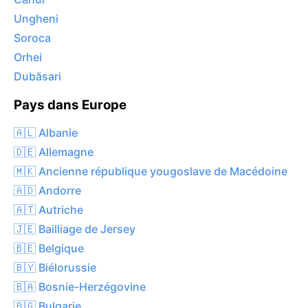
Ungheni
Soroca
Orhei
Dubăsari
Pays dans Europe
🇦🇱 Albanie
🇩🇪 Allemagne
🇲🇰 Ancienne république yougoslave de Macédoine
🇦🇩 Andorre
🇦🇹 Autriche
🇯🇪 Bailliage de Jersey
🇧🇪 Belgique
🇧🇾 Biélorussie
🇧🇦 Bosnie-Herzégovine
🇧🇬 Bulgarie