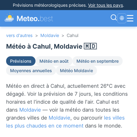
Prévisions météorologiques précises
.
Voir tous les pays
.
☰
Meteo.
best
🌐
vers d'autres
>
Moldavie
>
Cahul
Météo à Cahul, Moldavie 🇲🇩
Prévisions
Météo en août
Météo en septembre
Moyennes annuelles
Météo Moldavie
Météo en direct à Cahul, actuellement 26°C avec
dégagé. Voir la prévision de 7 jours, les conditions
horaires et l'indice de qualité de l'air. Cahul est
dans
Moldavie
— voir la météo dans toutes les
grandes villes de
Moldavie
, ou parcourir
les villes
les plus chaudes en ce moment
dans le monde.