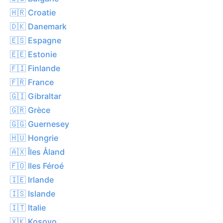
🇭🇷 Croatie
🇩🇰 Danemark
🇪🇸 Espagne
🇪🇪 Estonie
🇫🇮 Finlande
🇫🇷 France
🇬🇮 Gibraltar
🇬🇷 Grèce
🇬🇬 Guernesey
🇭🇺 Hongrie
🇦🇽 Îles Åland
🇫🇴 Iles Féroé
🇮🇪 Irlande
🇮🇸 Islande
🇮🇹 Italie
🇽🇰 Kosovo