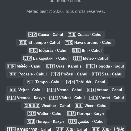
du monde entier.
Meteo.best © 2026. Tous droits réservés.
🇲🇾
🇮🇩
Cuaca · Cahul
Cuaca · Cahul
🇪🇸
🇹🇷
El tiempo · Cahul
Hava durumu · Cahul
🇭🇺
🇪🇪
Időjárás · Cahul
Ilm · Cahul
🇱🇻
🇮🇹
Laikapstākļi · Cahul
Meteo · Cahul
🇫🇷
🇱🇹
🇵🇱
Météo · Cahul
Oras · Kahulis
Pogoda · Kaguł
🇸🇰
🇨🇿
🇫🇮
Počasie · Cahul
Počasí · Cahul
Sää · Cahul
🇵🇹
🇻🇳
Tempo · Cahul
Thời tiết · Cahul
🇩🇰
🇷🇸
🇸🇮
Vejret · Cahul
Vreme · Cahul
Vreme · Cahul
🇷🇴
🇸🇪
🇳🇴
Vremea · Кахул
Vädret · Cahul
Været · Cahul
🇬🇧🇺🇸
🇳🇱
Weather · Cahul
Weer · Cahul
🇩🇪
🇺🇦
Wetter · Cahul
Погода · Кагул
🇷🇺
🇸🇦
Погода · Кахул
الطقس · Cahul
🇹🇭
🇯🇵
🇭🇰
สภาพอากาศ · Cahul
天気 · Cahul
天氣 · 卡胡尔