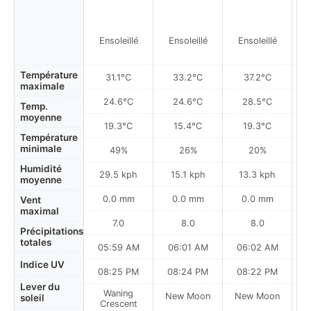
Ensoleillé
Ensoleillé
Ensoleillé
Température
31.1°C
33.2°C
37.2°C
maximale
24.6°C
24.6°C
28.5°C
Temp.
moyenne
19.3°C
15.4°C
19.3°C
Température
minimale
49%
26%
20%
Humidité
29.5 kph
15.1 kph
13.3 kph
moyenne
0.0 mm
0.0 mm
0.0 mm
Vent
maximal
7.0
8.0
8.0
Précipitations
totales
05:59 AM
06:01 AM
06:02 AM
0
Indice UV
08:25 PM
08:24 PM
08:22 PM
Lever du
Waning
New Moon
New Moon
N
soleil
Crescent