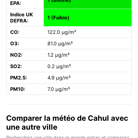
EPA:
Indice UK
1 (Faible)
DEFRA:
CO:
122.0 µg/m³
O3:
81.0 µg/m³
NO2:
1.2 µg/m³
SO2:
0.2 µg/m³
PM2.5:
4.9 µg/m³
PM10:
7.0 µg/m³
Comparer la météo de Cahul avec
une autre ville
Recherchez une ville dans le monde entier et comparez