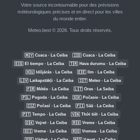
Votre source incontournable pour des prévisions
météorologiques précises et en direct pour les villes
du monde entier.
Meteo.best © 2026. Tous droits réservés.
🇲🇾
🇮🇩
Cuaca · La Ceiba
Cuaca · La Ceiba
🇪🇸
🇹🇷
El tiempo · La Ceiba
Hava durumu · La Ceiba
🇭🇺
🇪🇪
Időjárás · La Ceiba
Ilm · La Ceiba
🇱🇻
🇮🇹
Laikapstākļi · La Ceiba
Meteo · La Ceiba
🇫🇷
🇱🇹
Météo · La Ceiba
Oras · La Seiba
🇵🇱
🇸🇰
Pogoda · La Ceiba
Počasie · La Ceiba
🇨🇿
🇫🇮
Počasí · La Ceiba
Sää · La Ceiba
🇵🇹
🇻🇳
Tempo · La Ceiba
Thời tiết · La Ceiba
🇩🇰
🇷🇸
Vejret · La Ceiba
Vreme · La Ceiba
🇸🇮
🇷🇴
Vreme · La Ceiba
Vremea · La Ceiba
🇸🇪
🇳🇴
Vädret · La Ceiba
Været · La Ceiba