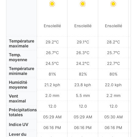
Ensoleillé
Ensoleillé
Ensoleillé
Température
29.2°C
29.1°C
28.2°C
maximale
26.7°C
26.3°C
25.7°C
Temp.
moyenne
24.5°C
24.2°C
22.7°C
Température
minimale
81%
82%
80%
Humidité
21.2 kph
23.8 kph
22.0 kph
moyenne
2.0 mm
5.5 mm
2.2 mm
Vent
maximal
12.0
12.0
12.0
Précipitations
totales
05:29 AM
05:29 AM
05:30 AM
0
Indice UV
06:16 PM
06:16 PM
06:16 PM
Lever du