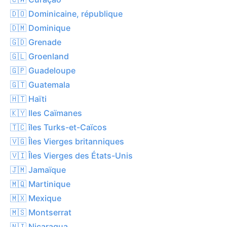
🇩🇴 Dominicaine, république
🇩🇲 Dominique
🇬🇩 Grenade
🇬🇱 Groenland
🇬🇵 Guadeloupe
🇬🇹 Guatemala
🇭🇹 Haïti
🇰🇾 Iles Caïmanes
🇹🇨 îles Turks-et-Caïcos
🇻🇬 Îles Vierges britanniques
🇻🇮 Îles Vierges des États-Unis
🇯🇲 Jamaïque
🇲🇶 Martinique
🇲🇽 Mexique
🇲🇸 Montserrat
🇳🇮 Nicaragua