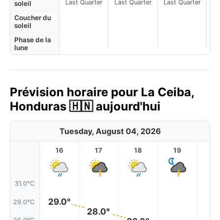
Last Quarter
Last Quarter
Last Quarter
soleil
Coucher du
soleil
Phase de la
lune
Prévision horaire pour La Ceiba,
Honduras 🇭🇳 aujourd'hui
Tuesday, August 04, 2026
16
17
18
19
2
31.0°C
29.0°
29.0°C
28.0°