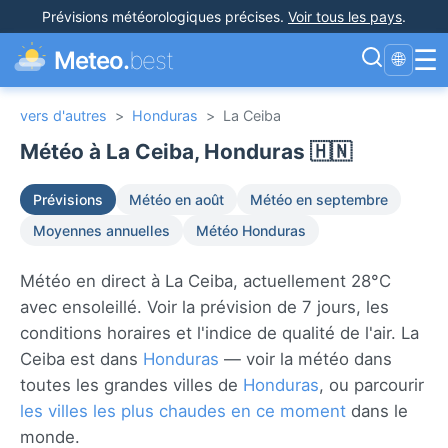
Prévisions météorologiques précises
.
Voir tous les pays
.
☰
Meteo.
best
🌐
vers d'autres
>
Honduras
>
La Ceiba
Météo à La Ceiba, Honduras 🇭🇳
Prévisions
Météo en août
Météo en septembre
Moyennes annuelles
Météo Honduras
Météo en direct à La Ceiba, actuellement 28°C
avec ensoleillé. Voir la prévision de 7 jours, les
conditions horaires et l'indice de qualité de l'air. La
Ceiba est dans
Honduras
— voir la météo dans
toutes les grandes villes de
Honduras
, ou parcourir
les villes les plus chaudes en ce moment
dans le
monde.