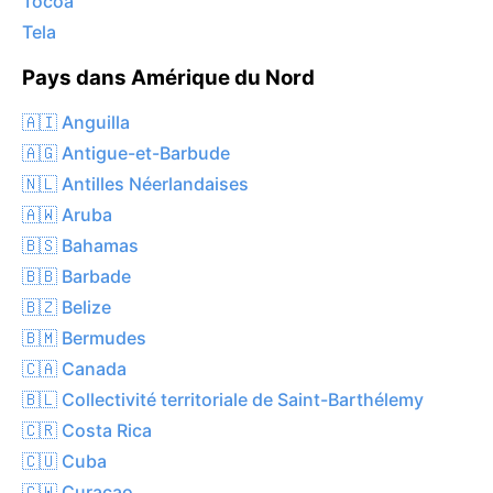
Tocoa
Tela
Pays dans Amérique du Nord
🇦🇮 Anguilla
🇦🇬 Antigue-et-Barbude
🇳🇱 Antilles Néerlandaises
🇦🇼 Aruba
🇧🇸 Bahamas
🇧🇧 Barbade
🇧🇿 Belize
🇧🇲 Bermudes
🇨🇦 Canada
🇧🇱 Collectivité territoriale de Saint-Barthélemy
🇨🇷 Costa Rica
🇨🇺 Cuba
🇨🇼 Curaçao