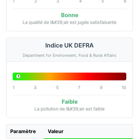
1
2
3
4
5
6
Bonne
La qualité de l&#39;air est jugée satisfaisante
Indice UK DEFRA
Department for Environment, Food & Rural Affairs
1
1
3
5
7
9
10
Faible
La pollution de l&#39;air est faible
Paramètre
Valeur