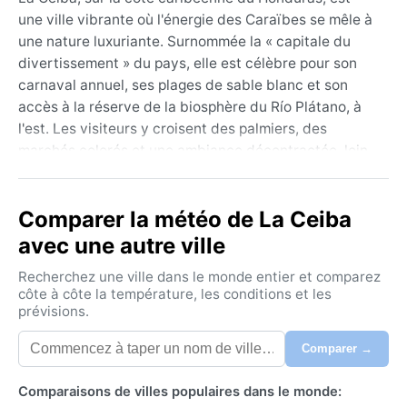
une ville vibrante où l'énergie des Caraïbes se mêle à
une nature luxuriante. Surnommée la « capitale du
divertissement » du pays, elle est célèbre pour son
carnaval annuel, ses plages de sable blanc et son
accès à la réserve de la biosphère du Río Plátano, à
l'est. Les visiteurs y croisent des palmiers, des
marchés colorés et une ambiance décontractée, loin
des foules touristiques. Bordée par la mer et adossée
à des montagnes couvertes de forêt tropicale, la ville
Comparer la météo de La Ceiba
respire l'humidité et la vitalité.
avec une autre ville
Classée sous le climat Af (forêt tropicale humide)
selon Köppen, La Ceiba ne connaît pas de véritable
Recherchez une ville dans le monde entier et comparez
été ou hiver – les températures oscillent entre 24 °C
côte à côte la température, les conditions et les
prévisions.
et 30 °C toute l'année. Les pluies sont abondantes,
avec une saison humide de mai à novembre, où les
Comparer →
averses torrentielles sont fréquentes et l'humidité
dépasse 85 %. La saison dite « sèche » (décembre à
Comparaisons de villes populaires dans le monde:
avril) reste marquée par des précipitations, mais plus