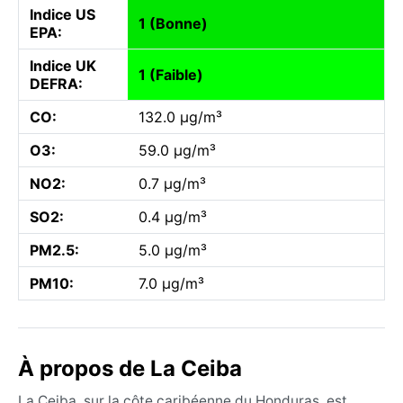
Indice US
1 (Bonne)
EPA:
Indice UK
1 (Faible)
DEFRA:
CO:
132.0 µg/m³
O3:
59.0 µg/m³
NO2:
0.7 µg/m³
SO2:
0.4 µg/m³
PM2.5:
5.0 µg/m³
PM10:
7.0 µg/m³
À propos de La Ceiba
La Ceiba, sur la côte caribéenne du Honduras, est