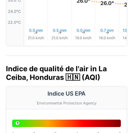
26.0°
26.0°C
26.0°
26.
24.0°C
22.0°C
0.0 mm
0.5 mm
0.0 mm
0.7 mm
13% P
↑
↑
↑
↑
21.0 km/h
21.0 km/h
19.0 km/h
16.0 km/h
14.0 
Indice de qualité de l'air in La
Ceiba, Honduras 🇭🇳 (AQI)
Indice US EPA
Environmental Protection Agency
1