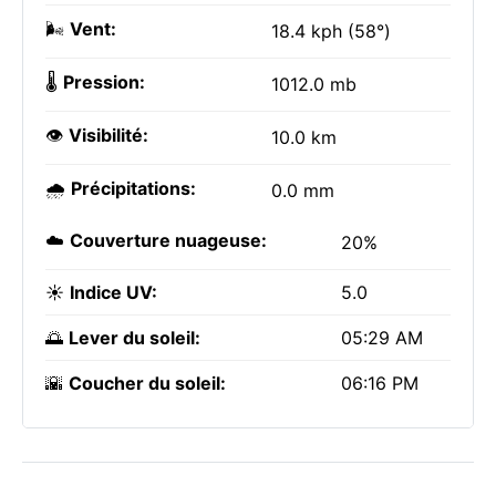
🌬️
Vent:
18.4 kph (58°)
🌡️
Pression:
1012.0 mb
👁️
Visibilité:
10.0 km
🌧️
Précipitations:
0.0 mm
☁️
Couverture nuageuse:
20%
☀️
Indice UV:
5.0
🌅
Lever du soleil:
05:29 AM
🌇
Coucher du soleil:
06:16 PM