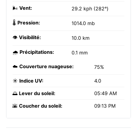
🌬️
Vent:
29.2 kph (282°)
🌡️
Pression:
1014.0 mb
👁️
Visibilité:
10.0 km
🌧️
Précipitations:
0.1 mm
☁️
Couverture nuageuse:
75%
☀️
Indice UV:
4.0
🌅
Lever du soleil:
05:49 AM
🌇
Coucher du soleil:
09:13 PM