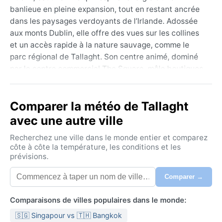
banlieue en pleine expansion, tout en restant ancrée
dans les paysages verdoyants de l’Irlande. Adossée
aux monts Dublin, elle offre des vues sur les collines
et un accès rapide à la nature sauvage, comme le
parc régional de Tallaght. Son centre animé, dominé
par le centre commercial The Square, mêle boutiques
modernes et pubs chaleureux. On y croise des
vestiges historiques, telle l’abbaye de Tallaght,
Comparer la météo de Tallaght
vestige d’un monastère du VIIe siècle. Ici, l’ambiance
est à la fois décontractée et dynamique, typique
avec une autre ville
d’une ville irlandaise qui a su préserver son caractère
Recherchez une ville dans le monde entier et comparez
communautaire.
côte à côte la température, les conditions et les
prévisions.
Le climat de Tallaght est océanique (Köppen Cfb). Les
étés restent frais, avec des maximales autour de 18
Comparer →
°C, et les hivers doux, rarement en dessous de 0 °C la
nuit. La pluie tombe régulièrement tout au long de
Comparaisons de villes populaires dans le monde:
l’année, avec un pic en automne et en hiver.
🇸🇬 Singapour vs 🇹🇭 Bangkok
L’humidité est quasi constante. Pour s’y promener,