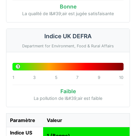
Bonne
La qualité de l&#39;air est jugée satisfaisante
Indice UK DEFRA
Department for Environment, Food & Rural Affairs
1
1
3
5
7
9
10
Faible
La pollution de l&#39;air est faible
Paramètre
Valeur
Indice US
1 (Bonne)