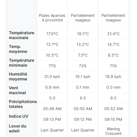
Pluies éparses
Partiellement
Partiellement
Plu
à proximité
nuageux
nuageux
à
Température
17.0°C
19.1°C
21.4°C
maximale
13.7°C
13.2°C
14.7°C
Temp.
moyenne
10.5°C
7.3°C
8.5°C
Température
minimale
77%
73%
71%
Humidité
31.0 kph
19.1 kph
19.8 kph
moyenne
0.8 mm
0.1 mm
0.0 mm
Vent
maximal
5.0
6.0
6.0
Précipitations
totales
05:49 AM
05:50 AM
05:52 AM
0
Indice UV
09:13 PM
09:12 PM
09:10 PM
Lever du
Waning
Last Quarter
Last Quarter
soleil
Crescent