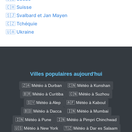
🇨🇭 Suisse
🇸🇯 Svalbard et Jan Mayen
🇨🇿 Tchéquie
🇺🇦 Ukraine
Villes populaires aujourd'hui
🇿🇦 Météo à Durban
🇨🇳 Météo à Kunshan
🇧🇷 Météo à Curitiba
🇨🇳 Météo à Suzhou
🇸🇾 Météo à Alep
🇦🇫 Météo à Kaboul
🇧🇩 Météo à Dacca
🇮🇳 Météo à Mumbai
🇮🇳 Météo à Pune
🇮🇳 Météo à Pimpri Chinchwad
🇺🇸 Météo à New York
🇹🇿 Météo à Dar es Salaam