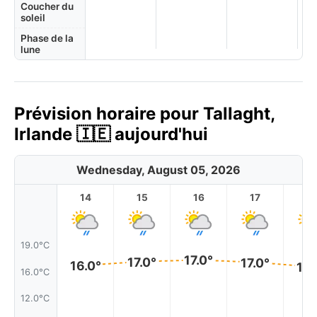
Coucher du
soleil
Phase de la
lune
Prévision horaire pour Tallaght,
Irlande 🇮🇪 aujourd'hui
Wednesday, August 05, 2026
14
15
16
17
1
19.0°C
17.0°
17.0°
17.0°
16.0°
16.
16.0°C
12.0°C