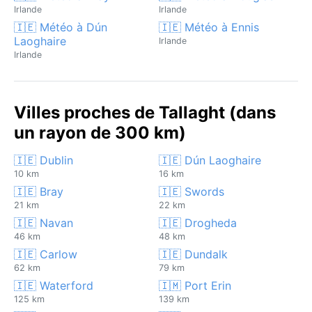
Irlande
Irlande
🇮🇪 Météo à Dún
🇮🇪 Météo à Ennis
Laoghaire
Irlande
Irlande
Villes proches de Tallaght (dans
un rayon de 300 km)
🇮🇪 Dublin
🇮🇪 Dún Laoghaire
10 km
16 km
🇮🇪 Bray
🇮🇪 Swords
21 km
22 km
🇮🇪 Navan
🇮🇪 Drogheda
46 km
48 km
🇮🇪 Carlow
🇮🇪 Dundalk
62 km
79 km
🇮🇪 Waterford
🇮🇲 Port Erin
125 km
139 km