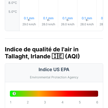
8.0°C
5.0°C
0.1 mm
0.1 mm
0.1 mm
0.1 mm
0.1 
↑
↑
↑
↑
29.0 km/h
28.0 km/h
26.0 km/h
28.0 km/h
28.0 
Indice de qualité de l'air in
Tallaght, Irlande 🇮🇪 (AQI)
Indice US EPA
Environmental Protection Agency
1
1
2
3
4
5
6