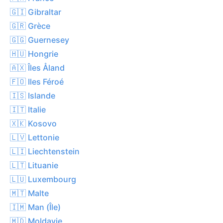
🇬🇮 Gibraltar
🇬🇷 Grèce
🇬🇬 Guernesey
🇭🇺 Hongrie
🇦🇽 Îles Åland
🇫🇴 Iles Féroé
🇮🇸 Islande
🇮🇹 Italie
🇽🇰 Kosovo
🇱🇻 Lettonie
🇱🇮 Liechtenstein
🇱🇹 Lituanie
🇱🇺 Luxembourg
🇲🇹 Malte
🇮🇲 Man (Île)
🇲🇩 Moldavie