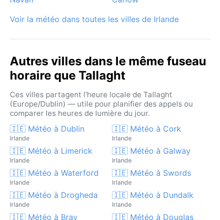
ciel irlandais est un spectacle en soi, changeant et
imprévisible.
Voir la météo dans toutes les villes de Irlande
Autres villes dans le même fuseau
horaire que Tallaght
Ces villes partagent l'heure locale de Tallaght
(Europe/Dublin) — utile pour planifier des appels ou
comparer les heures de lumière du jour.
🇮🇪 Météo à Dublin
🇮🇪 Météo à Cork
Irlande
Irlande
🇮🇪 Météo à Limerick
🇮🇪 Météo à Galway
Irlande
Irlande
🇮🇪 Météo à Waterford
🇮🇪 Météo à Swords
Irlande
Irlande
🇮🇪 Météo à Drogheda
🇮🇪 Météo à Dundalk
Irlande
Irlande
🇮🇪 Météo à Bray
🇮🇪 Météo à Douglas