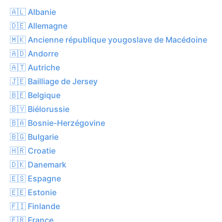
🇦🇱 Albanie
🇩🇪 Allemagne
🇲🇰 Ancienne république yougoslave de Macédoine
🇦🇩 Andorre
🇦🇹 Autriche
🇯🇪 Bailliage de Jersey
🇧🇪 Belgique
🇧🇾 Biélorussie
🇧🇦 Bosnie-Herzégovine
🇧🇬 Bulgarie
🇭🇷 Croatie
🇩🇰 Danemark
🇪🇸 Espagne
🇪🇪 Estonie
🇫🇮 Finlande
🇫🇷 France