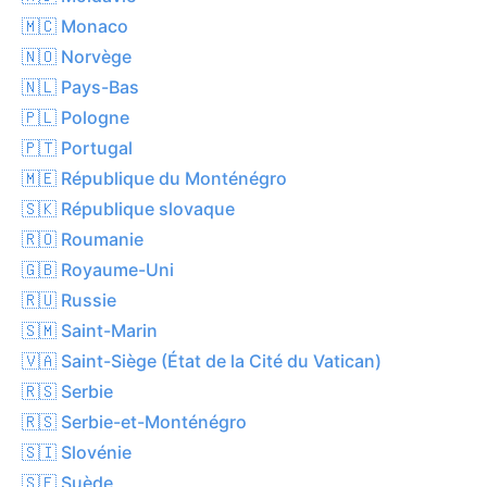
🇲🇨 Monaco
🇳🇴 Norvège
🇳🇱 Pays-Bas
🇵🇱 Pologne
🇵🇹 Portugal
🇲🇪 République du Monténégro
🇸🇰 République slovaque
🇷🇴 Roumanie
🇬🇧 Royaume-Uni
🇷🇺 Russie
🇸🇲 Saint-Marin
🇻🇦 Saint-Siège (État de la Cité du Vatican)
🇷🇸 Serbie
🇷🇸 Serbie-et-Monténégro
🇸🇮 Slovénie
🇸🇪 Suède