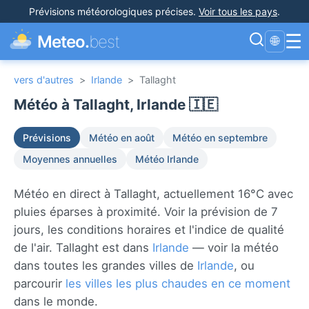
Prévisions météorologiques précises
.
Voir tous les pays
.
☰
Meteo.
best
🌐
vers d'autres
>
Irlande
>
Tallaght
Météo à Tallaght, Irlande 🇮🇪
Prévisions
Météo en août
Météo en septembre
Moyennes annuelles
Météo Irlande
Météo en direct à Tallaght, actuellement 16°C avec
pluies éparses à proximité. Voir la prévision de 7
jours, les conditions horaires et l'indice de qualité
de l'air. Tallaght est dans
Irlande
— voir la météo
dans toutes les grandes villes de
Irlande
, ou
parcourir
les villes les plus chaudes en ce moment
dans le monde.