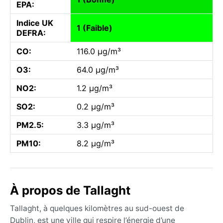
EPA:
Indice UK
1 (Faible)
DEFRA:
CO:
116.0 µg/m³
O3:
64.0 µg/m³
NO2:
1.2 µg/m³
SO2:
0.2 µg/m³
PM2.5:
3.3 µg/m³
PM10:
8.2 µg/m³
À propos de Tallaght
Tallaght, à quelques kilomètres au sud-ouest de
Dublin, est une ville qui respire l’énergie d’une