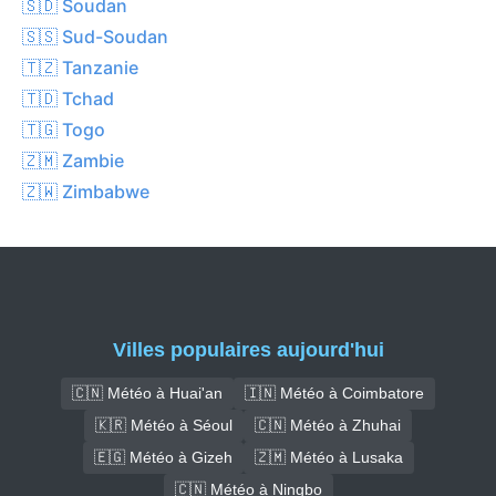
🇸🇩 Soudan
🇸🇸 Sud-Soudan
🇹🇿 Tanzanie
🇹🇩 Tchad
🇹🇬 Togo
🇿🇲 Zambie
🇿🇼 Zimbabwe
Villes populaires aujourd'hui
🇨🇳 Météo à Huai'an
🇮🇳 Météo à Coimbatore
🇰🇷 Météo à Séoul
🇨🇳 Météo à Zhuhai
🇪🇬 Météo à Gizeh
🇿🇲 Météo à Lusaka
🇨🇳 Météo à Ningbo