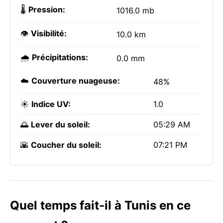
🌡️
Pression:
1016.0 mb
👁️
Visibilité:
10.0 km
🌧️
Précipitations:
0.0 mm
☁️
Couverture nuageuse:
48%
☀️
Indice UV:
1.0
🌅
Lever du soleil:
05:29 AM
🌇
Coucher du soleil:
07:21 PM
Quel temps fait-il à Tunis en ce