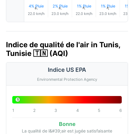
4% Pluie
2% Pluie
1% Pluie
1% Pluie
1% Pl
↑
↑
↑
↑
22.0 km/h
23.0 km/h
22.0 km/h
23.0 km/h
23.0 
Indice de qualité de l'air in Tunis,
Tunisie 🇹🇳 (AQI)
Indice US EPA
Environmental Protection Agency
1
1
2
3
4
5
6
Bonne
La qualité de l&#39;air est jugée satisfaisante