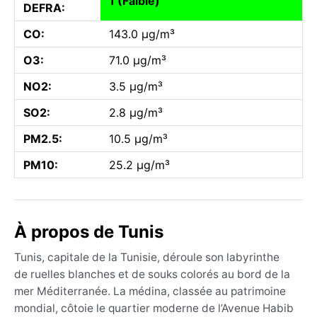
1 (Faible)
DEFRA:
CO:
143.0 µg/m³
O3:
71.0 µg/m³
NO2:
3.5 µg/m³
SO2:
2.8 µg/m³
PM2.5:
10.5 µg/m³
PM10:
25.2 µg/m³
À propos de Tunis
Tunis, capitale de la Tunisie, déroule son labyrinthe
de ruelles blanches et de souks colorés au bord de la
mer Méditerranée. La médina, classée au patrimoine
mondial, côtoie le quartier moderne de l’Avenue Habib