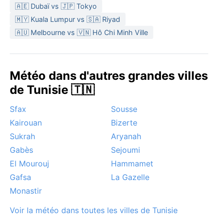
l’hiver suffisent.
🇦🇪 Dubaï vs 🇯🇵 Tokyo
La meilleure période pour visiter Tunis, du point de
🇲🇾 Kuala Lumpur vs 🇸🇦 Riyad
vue météorologique, s’étend du printemps (avril à
🇦🇺 Melbourne vs 🇻🇳 Hô Chi Minh Ville
juin) et de l’automne (septembre à mi-novembre) : les
températures sont agréables, la lumière magnifique et
la mer encore accueillante. Un phénomène notable
Météo dans d'autres grandes villes
est le sirocco, ce vent chaud et sec du Sahara qui
de Tunisie 🇹🇳
souffle quelques jours par an surtout au printemps et
en été, faisant grimper le thermomètre et poudrant la
Sfax
Sousse
ville de sable fin. Les brouillards sont rares, la neige
Kairouan
Bizerte
inexistante, et les tempêtes méditerranéennes se
limitent à de fortes pluies hivernales.
Sukrah
Aryanah
Gabès
Sejoumi
El Mourouj
Hammamet
Gafsa
La Gazelle
Monastir
Voir la météo dans toutes les villes de Tunisie