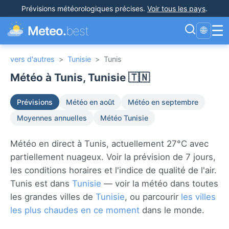
Prévisions météorologiques précises
.
Voir tous les pays
.
☰
Meteo.
best
🌐
vers d'autres
>
Tunisie
>
Tunis
Météo à Tunis, Tunisie 🇹🇳
Prévisions
Météo en août
Météo en septembre
Moyennes annuelles
Météo Tunisie
Météo en direct à Tunis, actuellement 27°C avec
partiellement nuageux. Voir la prévision de 7 jours,
les conditions horaires et l'indice de qualité de l'air.
Tunis est dans
Tunisie
— voir la météo dans toutes
les grandes villes de
Tunisie
, ou parcourir
les villes
les plus chaudes en ce moment
dans le monde.