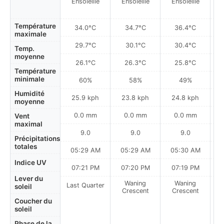
Ensoleillé
Ensoleillé
Ensoleillé
Température
34.0°C
34.7°C
36.4°C
maximale
29.7°C
30.1°C
30.4°C
Temp.
moyenne
26.1°C
26.3°C
25.8°C
Température
minimale
60%
58%
49%
Humidité
25.9 kph
23.8 kph
24.8 kph
moyenne
0.0 mm
0.0 mm
0.0 mm
Vent
maximal
9.0
9.0
9.0
Précipitations
totales
05:29 AM
05:29 AM
05:30 AM
Indice UV
07:21 PM
07:20 PM
07:19 PM
Lever du
Waning
Waning
Last Quarter
soleil
Crescent
Crescent
Coucher du
soleil
Phase de la