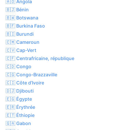
🇦🇴 Angola
🇧🇯 Bénin
🇧🇼 Botswana
🇧🇫 Burkina Faso
🇧🇮 Burundi
🇨🇲 Cameroun
🇨🇻 Cap-Vert
🇨🇫 Centrafricaine, république
🇨🇩 Congo
🇨🇬 Congo-Brazzaville
🇨🇮 Côte d’Ivoire
🇩🇯 Djibouti
🇪🇬 Égypte
🇪🇷 Érythrée
🇪🇹 Éthiopie
🇬🇦 Gabon