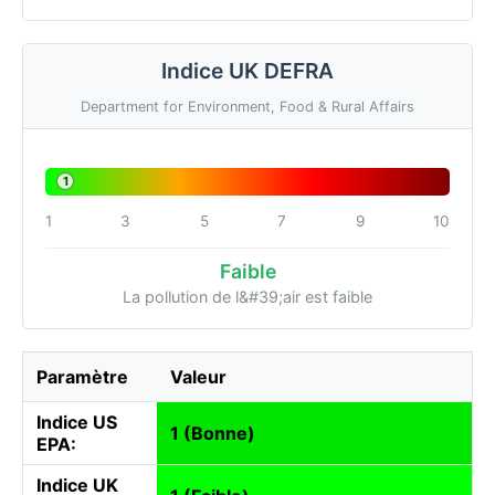
Indice UK DEFRA
Department for Environment, Food & Rural Affairs
1
1
3
5
7
9
10
Faible
La pollution de l&#39;air est faible
Paramètre
Valeur
Indice US
1 (Bonne)
EPA:
Indice UK