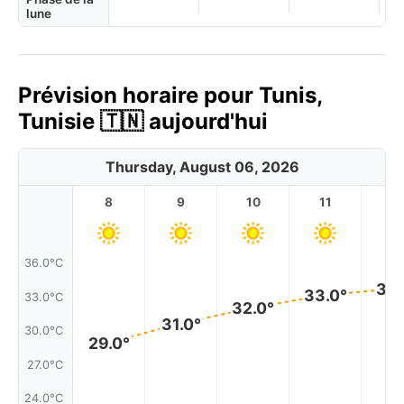
lune
Prévision horaire pour Tunis,
Tunisie 🇹🇳 aujourd'hui
Thursday, August 06, 2026
8
9
10
11
1
36.0°C
34.
33.0°
33.0°C
32.0°
31.0°
30.0°C
29.0°
27.0°C
24.0°C