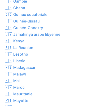
🇬🇲 Gambie
🇬🇭 Ghana
🇬🇶 Guinée équatoriale
🇬🇼 Guinée-Bissau
🇬🇳 Guinée-Conakry
🇱🇾 Jamahiriya arabe libyenne
🇰🇪 Kenya
🇷🇪 La Réunion
🇱🇸 Lesotho
🇱🇷 Liberia
🇲🇬 Madagascar
🇲🇼 Malawi
🇲🇱 Mali
🇲🇦 Maroc
🇲🇷 Mauritanie
🇾🇹 Mayotte