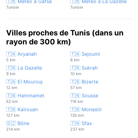
🇹🇳 Météo à Gafsa
🇹🇳 Météo à La Gazelle
Tunisie
Tunisie
Villes proches de Tunis (dans un
rayon de 300 km)
🇹🇳 Aryanah
🇹🇳 Sejoumi
5 km
8 km
🇹🇳 La Gazelle
🇹🇳 Sukrah
9 km
10 km
🇹🇳 El Mourouj
🇹🇳 Bizerte
12 km
57 km
🇹🇳 Hammamet
🇹🇳 Sousse
62 km
118 km
🇹🇳 Kairouan
🇹🇳 Monastir
127 km
130 km
🇩🇿 Bône
🇹🇳 Sfax
214 km
237 km