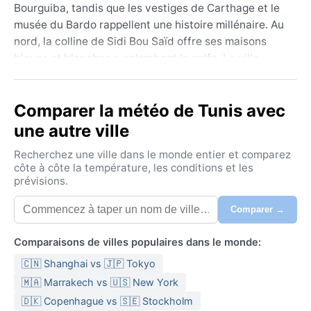
Bourguiba, tandis que les vestiges de Carthage et le
musée du Bardo rappellent une histoire millénaire. Au
nord, la colline de Sidi Bou Saïd offre ses maisons
bleues et blanches surplombant le golfe. La ville
s’étend entre le lac de Tunis et la lagune, avec une
géographie doucement vallonée, imprégnée d’un
Comparer la météo de Tunis avec
parfum de jasmin et de cumin.
une autre ville
Le climat de Tunis, classé Csa selon Köppen, est un
méditerranéen à été chaud. Les étés sont longs, secs
Recherchez une ville dans le monde entier et comparez
et très chauds, avec des températures dépassant
côte à côte la température, les conditions et les
prévisions.
régulièrement 35 °C en juillet et août, un ciel d’azur et
un taux d’humidité modéré. Les hivers sont doux et
Comparer →
humides, de décembre à février, avec des maximales
autour de 15 °C et des pluies fréquentes mais
Comparaisons de villes populaires dans le monde:
rarement torrentielles. Les précipitations annuelles
🇨🇳 Shanghai vs 🇯🇵 Tokyo
tournent autour de 400 mm, concentrées en automne
et en hiver. Pour les bagages, des vêtements légers et
🇲🇦 Marrakech vs 🇺🇸 New York
un chapeau pour l’été, une veste et un parapluie pour
🇩🇰 Copenhague vs 🇸🇪 Stockholm