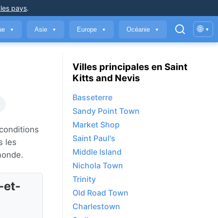
 les pays
.
🌐
que
Asie
Europe
Océanie
▾
▼
▼
▼
▼
Villes principales en Saint
Kitts and Nevis
Basseterre
Sandy Point Town
Market Shop
 conditions
Saint Paul's
s les
Middle Island
monde.
Nichola Town
Trinity
-et-
Old Road Town
Charlestown