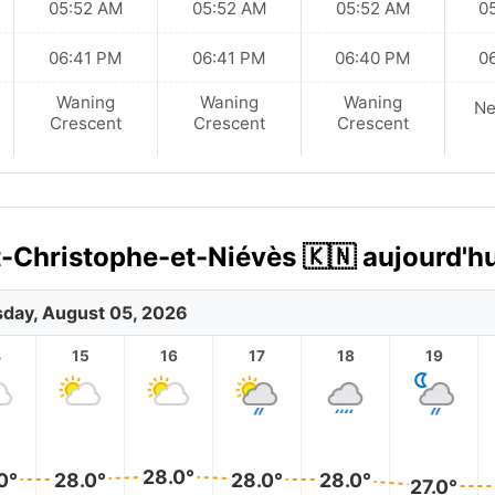
05:52 AM
05:52 AM
05:52 AM
0
06:41 PM
06:41 PM
06:40 PM
0
Waning
Waning
Waning
N
Crescent
Crescent
Crescent
t-Christophe-et-Niévès 🇰🇳 aujourd'h
day, August 05, 2026
4
15
16
17
18
19
28.0°
0°
28.0°
28.0°
28.0°
27.0°