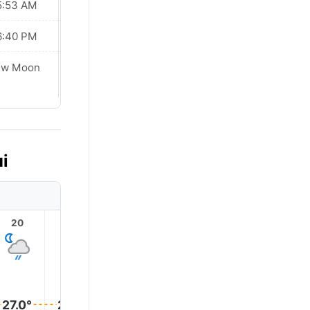
5:53 AM
05:53 AM
6:40 PM
06:39 PM
ew Moon
New Moon
ui
20
21
22
23
1
27.0°
27.0°
27.0°
27.0°