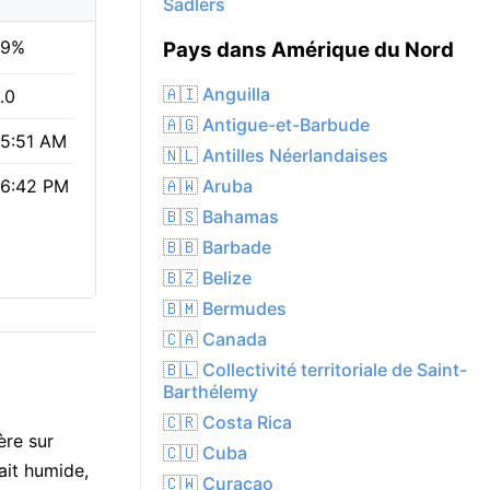
Sadlers
59%
Pays dans Amérique du Nord
🇦🇮 Anguilla
.0
🇦🇬 Antigue-et-Barbude
5:51 AM
🇳🇱 Antilles Néerlandaises
🇦🇼 Aruba
6:42 PM
🇧🇸 Bahamas
🇧🇧 Barbade
🇧🇿 Belize
🇧🇲 Bermudes
🇨🇦 Canada
🇧🇱 Collectivité territoriale de Saint-
Barthélemy
🇨🇷 Costa Rica
ère sur
🇨🇺 Cuba
ait humide,
🇨🇼 Curaçao