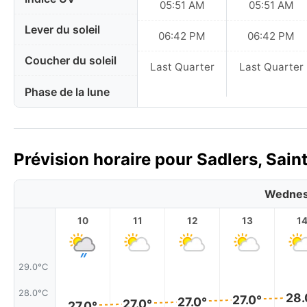
05:51 AM
05:51 AM
Lever du soleil
06:42 PM
06:42 PM
Coucher du soleil
Last Quarter
Last Quarter
Phase de la lune
Prévision horaire pour Sadlers, Sain
Wednes
10
11
12
13
1
29.0°C
28.0°C
28.
27.0°
27.0°
27.0°
27.0°