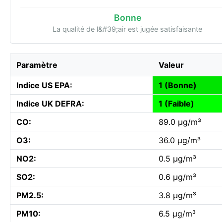
Bonne
La qualité de l&#39;air est jugée satisfaisante
Paramètre
Valeur
Indice US EPA:
1 (Bonne)
Indice UK DEFRA:
1 (Faible)
CO:
89.0 µg/m³
O3:
36.0 µg/m³
NO2:
0.5 µg/m³
SO2:
0.6 µg/m³
PM2.5:
3.8 µg/m³
PM10:
6.5 µg/m³