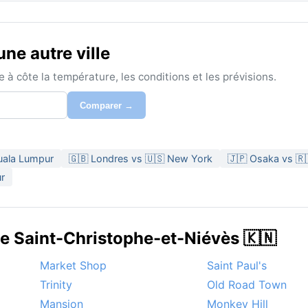
ne autre ville
à côte la température, les conditions et les prévisions.
Comparer →
Kuala Lumpur
🇬🇧 Londres vs 🇺🇸 New York
🇯🇵 Osaka vs 
r
de Saint-Christophe-et-Niévès 🇰🇳
Market Shop
Saint Paul's
Trinity
Old Road Town
Mansion
Monkey Hill