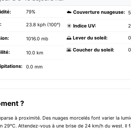
dité:
79%
☁️
Couverture nuageuse:
:
23.8 kph (100°)
☀️
Indice UV:
2
🌅
Lever du soleil:
0
ion:
1016.0 mb
🌇
Coucher du soleil:
0
ilité:
10.0 km
ipitations:
0.0 mm
oment ?
 éparse à proximité. Des nuages morcelés font varier la lumi
ron 29°C. Attendez-vous à une brise de 24 km/h du west. Il f