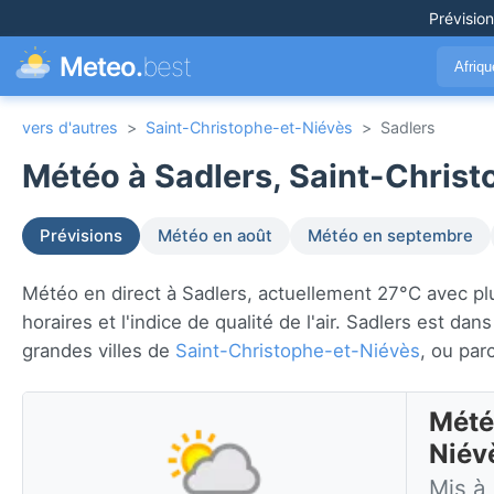
Prévisio
Meteo.
best
Afriq
vers d'autres
>
Saint-Christophe-et-Niévès
>
Sadlers
Météo à Sadlers, Saint-Christ
Prévisions
Météo en août
Météo en septembre
Météo en direct à Sadlers, actuellement 27°C avec plui
horaires et l'indice de qualité de l'air. Sadlers est dan
grandes villes de
Saint-Christophe-et-Niévès
, ou par
Mété
Niév
Mis à 