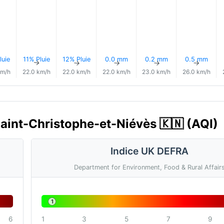
luie
11% Pluie
12% Pluie
0.0 mm
0.2 mm
0.5 mm
↑
↑
↑
↑
↑
↑
km/h
22.0 km/h
22.0 km/h
22.0 km/h
23.0 km/h
26.0 km/h
, Saint-Christophe-et-Niévès 🇰🇳 (AQI)
Indice UK DEFRA
Department for Environment, Food & Rural Affair
1
6
1
3
5
7
9