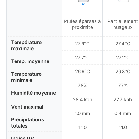
Pluies éparses à
Partiellement
proximité
nuageux
Température
27.6°C
27.4°C
maximale
27.2°C
27.1°C
Temp. moyenne
26.9°C
26.8°C
Température
minimale
78%
77%
Humidité moyenne
28.4 kph
27.7 kph
Vent maximal
1.0 mm
0.4 mm
Précipitations
totales
11.0
11.0
Indice UV