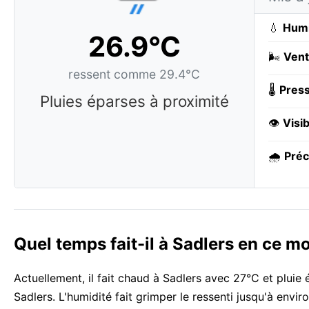
💧
Humi
26.9°C
🌬️
Vent
ressent comme 29.4°C
🌡️
Press
Pluies éparses à proximité
👁️
Visib
🌧️
Préc
Quel temps fait-il à Sadlers en ce m
Actuellement, il fait chaud à Sadlers avec 27°C et pluie
Sadlers. L'humidité fait grimper le ressenti jusqu'à envi