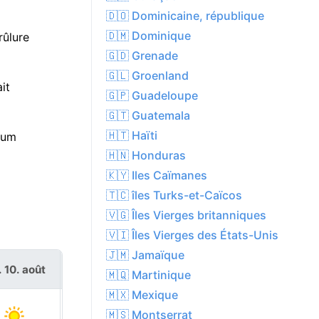
🇩🇴 Dominicaine, république
🇩🇲 Dominique
rûlure
🇬🇩 Grenade
🇬🇱 Groenland
it
🇬🇵 Guadeloupe
🇬🇹 Guatemala
🇭🇹 Haïti
mum
🇭🇳 Honduras
🇰🇾 Iles Caïmanes
🇹🇨 îles Turks-et-Caïcos
🇻🇬 Îles Vierges britanniques
🇻🇮 Îles Vierges des États-Unis
🇯🇲 Jamaïque
. 10. août
mar. 11. août
🇲🇶 Martinique
🇲🇽 Mexique
🇲🇸 Montserrat