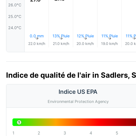
26.0°C
25.0°C
24.0°C
0.0 mm
13% Pluie
12% Pluie
11% Pluie
11% P
↑
↑
↑
↑
22.0 km/h
21.0 km/h
20.0 km/h
19.0 km/h
20.0 
Indice de qualité de l'air in Sadlers
Indice US EPA
Environmental Protection Agency
1
1
2
3
4
5