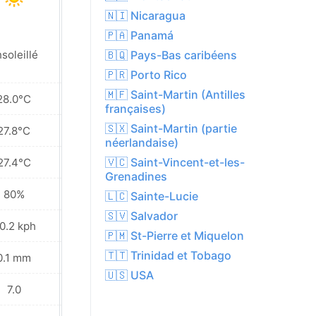
🇳🇮 Nicaragua
🇵🇦 Panamá
Pluies éparses à
🇧🇶 Pays-Bas caribéens
soleillé
proximité
🇵🇷 Porto Rico
🇲🇫 Saint-Martin (Antilles
28.0°C
27.6°C
françaises)
🇸🇽 Saint-Martin (partie
27.8°C
27.4°C
néerlandaise)
🇻🇨 Saint-Vincent-et-les-
27.4°C
27.2°C
Grenadines
80%
79%
🇱🇨 Sainte-Lucie
🇸🇻 Salvador
0.2 kph
31.7 kph
🇵🇲 St-Pierre et Miquelon
🇹🇹 Trinidad et Tobago
0.1 mm
2.1 mm
🇺🇸 USA
7.0
7.0