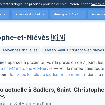
ns météorologiques précises
pour les villes du monde entier
.
Voir tous
ue
Amérique du Nord
Amérique du Sud
Antarcti
▼
▼
▼
ophe-et-Niévès 🇰🇳
Moyennes annuelles
Météo Saint-Christophe-et-Niévès
es éparses à proximité. Voir la prévision de 7 jours, les
s
Saint-Christophe-et-Niévès
— voir la météo dans toute
courir
les villes les plus chaudes en ce moment
dans le 
o actuelle à Sadlers, Saint-Christophe
ès
jour à 8:45 aujourd'hui