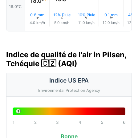
18.0°
16.0°C
0.6 mm
12% Pluie
10% Pluie
0.1 mm
4% Pl
↑
↑
↑
↑
4.0 km/h
5.0 km/h
11.0 km/h
12.0 km/h
12.0 
Indice de qualité de l'air in Pilsen,
Tchéquie 🇨🇿 (AQI)
Indice US EPA
Environmental Protection Agency
1
1
2
3
4
5
6
Bonne