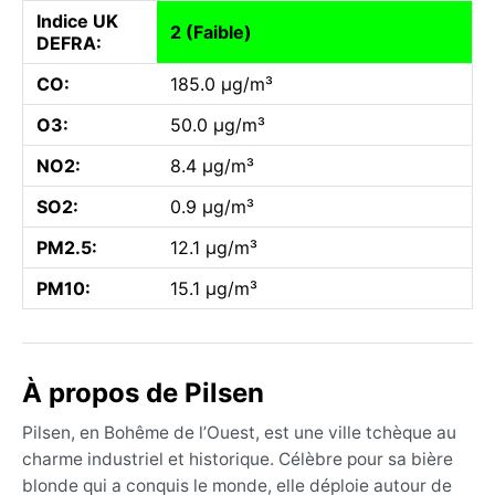
Indice UK
2 (Faible)
DEFRA:
CO:
185.0 µg/m³
O3:
50.0 µg/m³
NO2:
8.4 µg/m³
SO2:
0.9 µg/m³
PM2.5:
12.1 µg/m³
PM10:
15.1 µg/m³
À propos de Pilsen
Pilsen, en Bohême de l’Ouest, est une ville tchèque au
charme industriel et historique. Célèbre pour sa bière
blonde qui a conquis le monde, elle déploie autour de