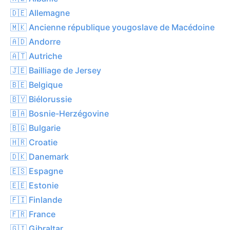
🇩🇪 Allemagne
🇲🇰 Ancienne république yougoslave de Macédoine
🇦🇩 Andorre
🇦🇹 Autriche
🇯🇪 Bailliage de Jersey
🇧🇪 Belgique
🇧🇾 Biélorussie
🇧🇦 Bosnie-Herzégovine
🇧🇬 Bulgarie
🇭🇷 Croatie
🇩🇰 Danemark
🇪🇸 Espagne
🇪🇪 Estonie
🇫🇮 Finlande
🇫🇷 France
🇬🇮 Gibraltar