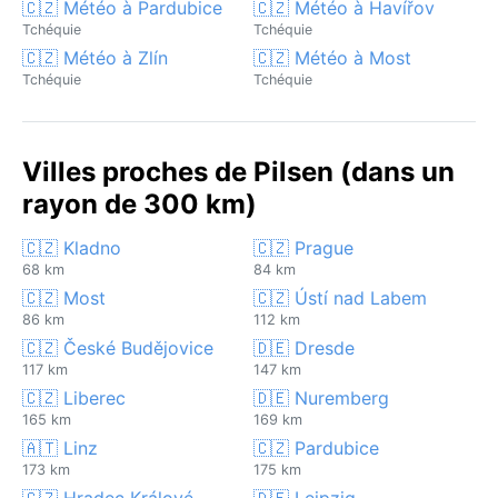
🇨🇿 Météo à Pardubice
🇨🇿 Météo à Havířov
Tchéquie
Tchéquie
🇨🇿 Météo à Zlín
🇨🇿 Météo à Most
Tchéquie
Tchéquie
Villes proches de Pilsen (dans un
rayon de 300 km)
🇨🇿 Kladno
🇨🇿 Prague
68 km
84 km
🇨🇿 Most
🇨🇿 Ústí nad Labem
86 km
112 km
🇨🇿 České Budějovice
🇩🇪 Dresde
117 km
147 km
🇨🇿 Liberec
🇩🇪 Nuremberg
165 km
169 km
🇦🇹 Linz
🇨🇿 Pardubice
173 km
175 km
🇨🇿 Hradec Králové
🇩🇪 Leipzig