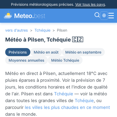
Prévisions météorologiques précises
.
Voir tous les pays
.
☰
Meteo.
best
🌐
vers d'autres
>
Tchéquie
>
Pilsen
Météo à Pilsen, Tchéquie 🇨🇿
Prévisions
Météo en août
Météo en septembre
Moyennes annuelles
Météo Tchéquie
Météo en direct à Pilsen, actuellement 18°C avec
pluies éparses à proximité. Voir la prévision de 7
jours, les conditions horaires et l'indice de qualité
de l'air. Pilsen est dans
Tchéquie
— voir la météo
dans toutes les grandes villes de
Tchéquie
, ou
parcourir
les villes les plus chaudes en ce moment
dans le monde.