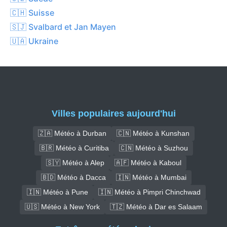
🇨🇭 Suisse
🇸🇯 Svalbard et Jan Mayen
🇺🇦 Ukraine
Villes populaires aujourd'hui
🇿🇦 Météo à Durban
🇨🇳 Météo à Kunshan
🇧🇷 Météo à Curitiba
🇨🇳 Météo à Suzhou
🇸🇾 Météo à Alep
🇦🇫 Météo à Kaboul
🇧🇩 Météo à Dacca
🇮🇳 Météo à Mumbai
🇮🇳 Météo à Pune
🇮🇳 Météo à Pimpri Chinchwad
🇺🇸 Météo à New York
🇹🇿 Météo à Dar es Salaam