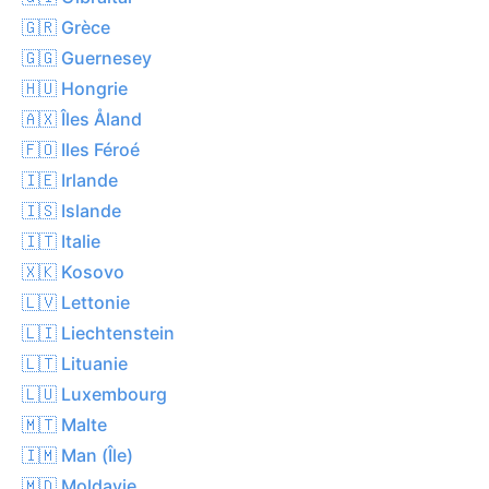
🇬🇷 Grèce
🇬🇬 Guernesey
🇭🇺 Hongrie
🇦🇽 Îles Åland
🇫🇴 Iles Féroé
🇮🇪 Irlande
🇮🇸 Islande
🇮🇹 Italie
🇽🇰 Kosovo
🇱🇻 Lettonie
🇱🇮 Liechtenstein
🇱🇹 Lituanie
🇱🇺 Luxembourg
🇲🇹 Malte
🇮🇲 Man (Île)
🇲🇩 Moldavie