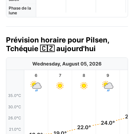
Phase de la
lune
Prévision horaire pour Pilsen,
Tchéquie 🇨🇿 aujourd'hui
Wednesday, August 05, 2026
6
7
8
9
1
35.0°C
30.0°C
26.
26.0°C
24.0°
22.0°
21.0°C
19.0°