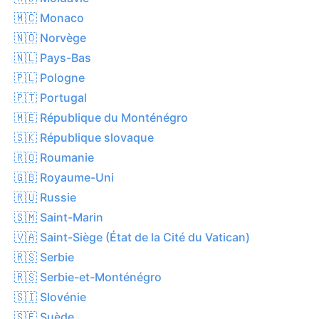
🇲🇨 Monaco
🇳🇴 Norvège
🇳🇱 Pays-Bas
🇵🇱 Pologne
🇵🇹 Portugal
🇲🇪 République du Monténégro
🇸🇰 République slovaque
🇷🇴 Roumanie
🇬🇧 Royaume-Uni
🇷🇺 Russie
🇸🇲 Saint-Marin
🇻🇦 Saint-Siège (État de la Cité du Vatican)
🇷🇸 Serbie
🇷🇸 Serbie-et-Monténégro
🇸🇮 Slovénie
🇸🇪 Suède