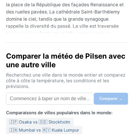
la place de la République des façades Renaissance et
des ruelles pavées. La cathédrale Saint-Barthélemy
domine le ciel, tandis que la grande synagogue
rappelle la diversité du passé. La ville est traversée
par les rivières Radbuza et Mže, et son cadre de
collines boisées invite aux promenades, sans oublier
le quartier de la brasserie Pilsner Urquell, véritable
Comparer la météo de Pilsen avec
temple pour les gourmets.
une autre ville
Le climat de Pilsen est continental humide à été
chaud (Köppen Dfb), avec des contrastes marqués.
Recherchez une ville dans le monde entier et comparez
Les étés sont agréablement chauds, avec des
côte à côte la température, les conditions et les
prévisions.
maximales souvent entre 22 et 26 °C, mais parfois
des vagues de chaleur font grimper le thermomètre
Comparer →
au-dessus de 30 °C. Les orages sont fréquents en
juin et juillet, apportant une humidité modérée.
Comparaisons de villes populaires dans le monde:
L’hiver, en revanche, est froid et brumeux : les
🇯🇵 Osaka vs 🇸🇪 Stockholm
températures oscillent entre -5 et 2 °C, et la neige
tombe régulièrement de décembre à février,
🇮🇳 Mumbai vs 🇲🇾 Kuala Lumpur