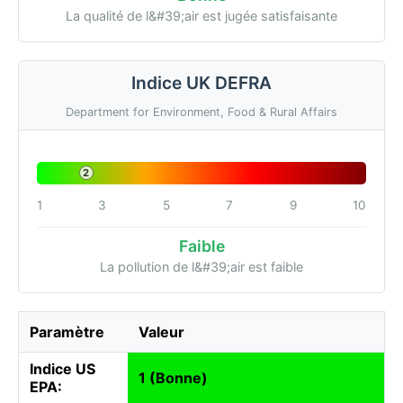
La qualité de l&#39;air est jugée satisfaisante
Indice UK DEFRA
Department for Environment, Food & Rural Affairs
2
1
3
5
7
9
10
Faible
La pollution de l&#39;air est faible
Paramètre
Valeur
Indice US
1 (Bonne)
EPA: