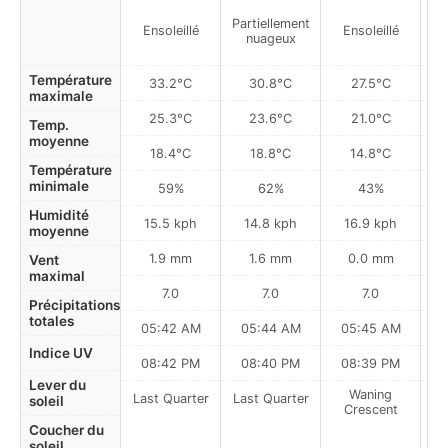
Partiellement
Ensoleillé
Ensoleillé
nuageux
Température
33.2°C
30.8°C
27.5°C
maximale
25.3°C
23.6°C
21.0°C
Temp.
moyenne
18.4°C
18.8°C
14.8°C
Température
minimale
59%
62%
43%
Humidité
15.5 kph
14.8 kph
16.9 kph
moyenne
1.9 mm
1.6 mm
0.0 mm
Vent
maximal
7.0
7.0
7.0
Précipitations
totales
05:42 AM
05:44 AM
05:45 AM
Indice UV
08:42 PM
08:40 PM
08:39 PM
Lever du
Waning
Last Quarter
Last Quarter
soleil
Crescent
Coucher du
soleil