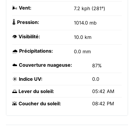
🌬️
Vent:
7.2 kph (281°)
🌡️
Pression:
1014.0 mb
👁️
Visibilité:
10.0 km
🌧️
Précipitations:
0.0 mm
☁️
Couverture nuageuse:
87%
☀️
Indice UV:
0.0
🌅
Lever du soleil:
05:42 AM
🌇
Coucher du soleil:
08:42 PM