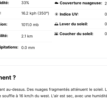
dité:
33%
☁️
Couverture nuageuse:
:
16.2 kph (350°)
☀️
Indice UV:
0
🌅
Lever du soleil:
0
ion:
1011.0 mb
🌇
Coucher du soleil:
0
ilité:
2.1 km
ipitations:
0.0 mm
ment ?
ant au-dessus. Des nuages fragmentés atténuent le soleil. L
e souffle à 16 km/h du west. L'air est sec, avec une humidi