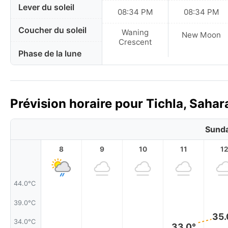
Lever du soleil
08:34 PM
08:34 PM
Coucher du soleil
Waning
New Moon
Crescent
Phase de la lune
Prévision horaire pour Tichla, Sahar
Sunda
8
9
10
11
1
44.0°C
39.0°C
35.
34.0°C
33.0°