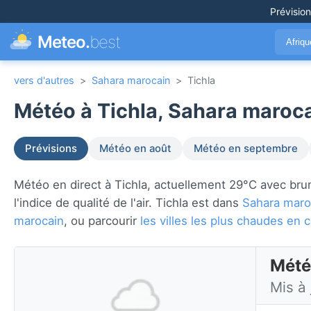
Prévisio
Meteo.
best
Afriq
vers d'autres
>
Sahara marocain
>
Tichla
Météo à Tichla, Sahara maroca
Prévisions
Météo en août
Météo en septembre
Météo en direct à Tichla, actuellement 29°C avec brume
l'indice de qualité de l'air. Tichla est dans
Sahara maro
marocain
, ou parcourir
les villes les plus chaudes en
Mété
Mis à 