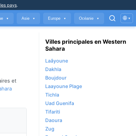
 les pays
.
🌐
que
Asie
Europe
Océanie
▾
▼
▼
▼
▼
Villes principales en Western
Sahara
Laâyoune
Dakhla
Boujdour
ires et
Laayoune Plage
ahara
Tichla
Uad Guenifa
Tifariti
Daoura
Zug