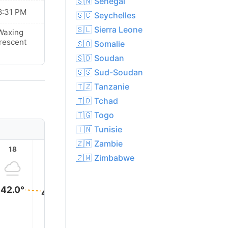
🇸🇳 Sénégal
8:31 PM
08:30 PM
🇸🇨 Seychelles
🇸🇱 Sierra Leone
Waxing
Waxing
rescent
Crescent
🇸🇴 Somalie
🇸🇩 Soudan
🇸🇸 Sud-Soudan
🇹🇿 Tanzanie
🇹🇩 Tchad
🇹🇬 Togo
🇹🇳 Tunisie
🇿🇲 Zambie
18
19
20
21
22
23
🇿🇼 Zimbabwe
42.0°
42.0°
40.0°
38.0°
37.0°
36.0°