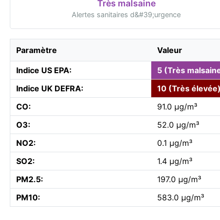
Très malsaine
Alertes sanitaires d&#39;urgence
Paramètre
Valeur
Indice US EPA:
5 (Très malsain
Indice UK DEFRA:
10 (Très élevée
CO:
91.0 µg/m³
O3:
52.0 µg/m³
NO2:
0.1 µg/m³
SO2:
1.4 µg/m³
PM2.5:
197.0 µg/m³
PM10:
583.0 µg/m³