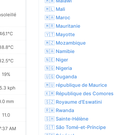
🇲🇼 Malawi
🇲🇱 Mali
soleillé
Ensoleillé
🇲🇦 Maroc
🇲🇷 Mauritanie
46.1°C
39.2°C
🇾🇹 Mayotte
🇲🇿 Mozambique
38.8°C
33.5°C
🇳🇦 Namibie
🇳🇪 Niger
32.5°C
27.6°C
🇳🇬 Nigeria
19%
34%
🇺🇬 Ouganda
🇲🇺 république de Maurice
5.3 kph
23.0 kph
🇰🇲 République des Comores
0.0 mm
1.1 mm
🇸🇿 Royaume d’Eswatini
🇷🇼 Rwanda
11.0
9.0
🇸🇭 Sainte-Hélène
🇸🇹 São Tomé-et-Príncipe
7:37 AM
07:38 AM