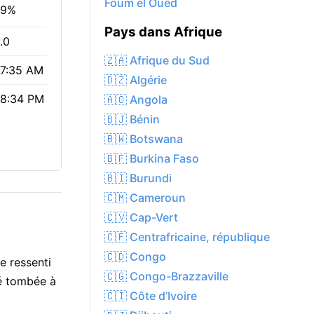
Foum el Oued
29%
Pays dans Afrique
.0
🇿🇦 Afrique du Sud
7:35 AM
🇩🇿 Algérie
8:34 PM
🇦🇴 Angola
🇧🇯 Bénin
🇧🇼 Botswana
🇧🇫 Burkina Faso
🇧🇮 Burundi
🇨🇲 Cameroun
🇨🇻 Cap-Vert
🇨🇫 Centrafricaine, république
🇨🇩 Congo
e ressenti
🇨🇬 Congo-Brazzaville
té tombée à
🇨🇮 Côte d’Ivoire