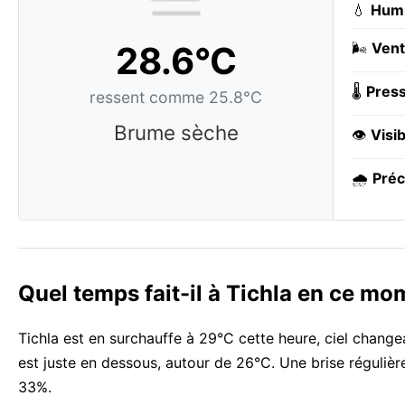
💧
Humi
28.6°C
🌬️
Vent
🌡️
Press
ressent comme 25.8°C
Brume sèche
👁️
Visib
🌧️
Préc
Quel temps fait-il à Tichla en ce mo
Tichla est en surchauffe à 29°C cette heure, ciel change
est juste en dessous, autour de 26°C. Une brise régulièr
33%.