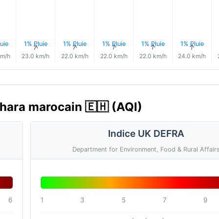
uie
1% Pluie
1% Pluie
1% Pluie
1% Pluie
1% Pluie
↑
↑
↑
↑
↑
↑
km/h
23.0 km/h
22.0 km/h
22.0 km/h
22.0 km/h
24.0 km/h
Sahara marocain 🇪🇭 (AQI)
Indice UK DEFRA
Department for Environment, Food & Rural Affair
6
1
3
5
7
9