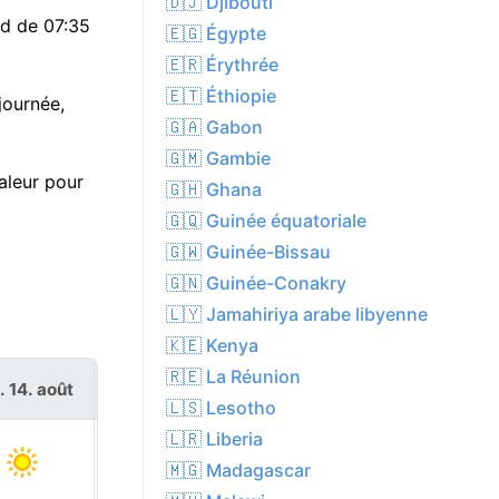
🇩🇯 Djibouti
nd de 07:35
🇪🇬 Égypte
🇪🇷 Érythrée
🇪🇹 Éthiopie
 journée,
🇬🇦 Gabon
🇬🇲 Gambie
aleur pour
🇬🇭 Ghana
🇬🇶 Guinée équatoriale
🇬🇼 Guinée-Bissau
🇬🇳 Guinée-Conakry
🇱🇾 Jamahiriya arabe libyenne
🇰🇪 Kenya
🇷🇪 La Réunion
. 14. août
sam. 15. août
🇱🇸 Lesotho
🇱🇷 Liberia
🇲🇬 Madagascar