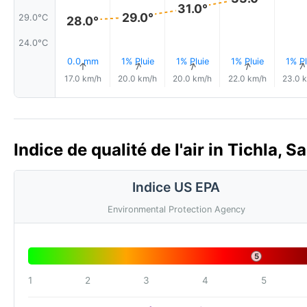
31.0°
29.0°
29.0°C
28.0°
24.0°C
0.0 mm
1% Pluie
1% Pluie
1% Pluie
1% Pl
↑
↑
↑
↑
17.0 km/h
20.0 km/h
20.0 km/h
22.0 km/h
23.0 
Indice de qualité de l'air in Tichla, 
Indice US EPA
Environmental Protection Agency
5
1
2
3
4
5