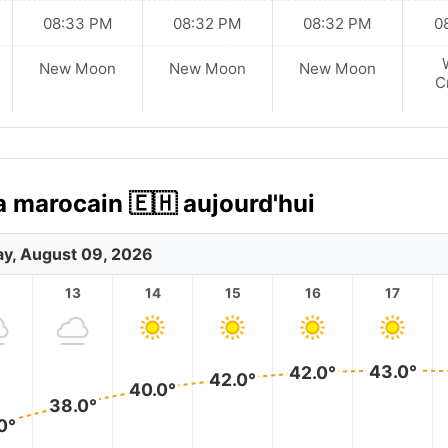
08:33 PM
08:32 PM
08:32 PM
0
New Moon
New Moon
New Moon
C
a marocain 🇪🇭 aujourd'hui
y, August 09, 2026
2
13
14
15
16
17
43.0°
42.0°
42.0°
40.0°
38.0°
0°