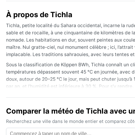
À propos de Tichla
Tichla, petite localité du Sahara occidental, incarne la 
sable et de rocaille, à une cinquantaine de kilomètres de l
nomade. Les habitations en dur, souvent peintes aux couleu
maître. Nul gratte-ciel, nul monument célèbre ; ici, l’attra
implacable. Les traditions sahraouies, avec leurs tentes et
Sous la classification de Köppen BWh, Tichla connaît un cli
températures dépassent souvent 45 °C en journée, avec des 
doux, autour de 20–25 °C le jour, mais peut chuter jusqu’à 
par an, et l’humidité est inférieure à 30 %. Pour s’y rendr
bord, des lunettes de soleil et une bonne protection solair
La meilleure période pour visiter Tichla, du point de vue 
Comparer la météo de Tichla avec un
sont supportables pour explorer les environs. En été, la c
phénomène notable : les vents de sable, ou sirocco, balaien
Recherchez une ville dans le monde entier et comparez côte 
quelques mètres. Aucun cyclone ni mousson, mais un ciel d
saisissante.