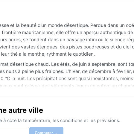
rudesse et la beauté d’un monde désertique. Perdue dans un oc
a frontière mauritanienne, elle offre un aperçu authentique de 
rs ocres, se fondent dans un paysage infini où le silence rè
it vient des vastes étendues, des pistes poudreuses et du ciel 
 leur thé à la menthe, rythment le quotidien.
mat désertique chaud. Les étés, de juin à septembre, sont tor
nuits à peine plus fraîches. L’hiver, de décembre à février, 
10 °C la nuit. Les précipitations sont quasi inexistantes, moi
e, mieux vaut prévoir des vêtements légers en coton, un chapea
e. Une écharpe fine protège du sable et de la chaleur.
météorologique, s’étend de novembre à février, quand les temp
e autre ville
haleur accablante rend toute activité extérieure dangereuse. 
t la région au printemps et en automne, réduisant la visibilit
à côte la température, les conditions et les prévisions.
égagé quasi permanent, offrant des nuits étoilées d’une clar
Comparer →