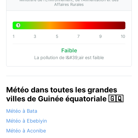
Affaires Rurales
1
1
3
5
7
9
10
Faible
La pollution de l&#39;air est faible
Météo dans toutes les grandes
villes de Guinée équatoriale 🇬🇶
Météo à Bata
Météo à Ebebiyin
Météo à Aconibe