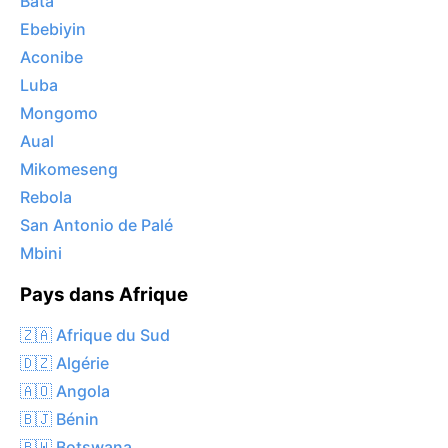
Bata
Ebebiyin
Aconibe
Luba
Mongomo
Aual
Mikomeseng
Rebola
San Antonio de Palé
Mbini
Pays dans Afrique
🇿🇦 Afrique du Sud
🇩🇿 Algérie
🇦🇴 Angola
🇧🇯 Bénin
🇧🇼 Botswana