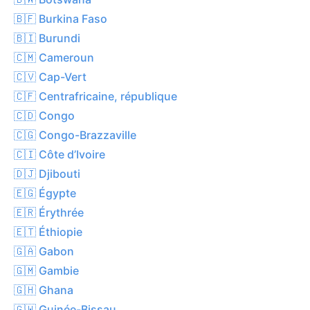
🇧🇫 Burkina Faso
🇧🇮 Burundi
🇨🇲 Cameroun
🇨🇻 Cap-Vert
🇨🇫 Centrafricaine, république
🇨🇩 Congo
🇨🇬 Congo-Brazzaville
🇨🇮 Côte d’Ivoire
🇩🇯 Djibouti
🇪🇬 Égypte
🇪🇷 Érythrée
🇪🇹 Éthiopie
🇬🇦 Gabon
🇬🇲 Gambie
🇬🇭 Ghana
🇬🇼 Guinée-Bissau