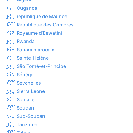
🇺🇬 Ouganda
🇲🇺 république de Maurice
🇰🇲 République des Comores
🇸🇿 Royaume d’Eswatini
🇷🇼 Rwanda
🇪🇭 Sahara marocain
🇸🇭 Sainte-Hélène
🇸🇹 São Tomé-et-Príncipe
🇸🇳 Sénégal
🇸🇨 Seychelles
🇸🇱 Sierra Leone
🇸🇴 Somalie
🇸🇩 Soudan
🇸🇸 Sud-Soudan
🇹🇿 Tanzanie
🇹🇩 Tchad