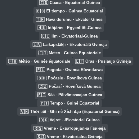
🇮🇩
Cuaca · Equatorial Guinea
🇪🇸
El tiempo · Guinea Ecuatorial
🇹🇷
Hava durumu · Ekvator Ginesi
🇭🇺
Időjárás · Egyenlítői-Guinea
🇪🇪
Ilm · Ekvatoriaal-Guinea
🇱🇻
Laikapstākļi · Ekvatoriālā Gvineja
🇮🇹
Meteo · Guinea Equatoriale
🇫🇷
🇱🇹
Météo · Guinée équatoriale
Oras · Pusiaujo Gvinėja
🇵🇱
Pogoda · Gwinea Równikowa
🇸🇰
Počasie · Rovníková Guinea
🇨🇿
Počasí · Rovníková Guinea
🇫🇮
Sää · Päiväntasaajan Guinea
🇵🇹
Tempo · Guiné Equatorial
🇻🇳
Thời tiết · Ghi-nê Xích-đạo (Equatorial Guinea)
🇩🇰
Vejret · Ækvatorial Guinea
🇷🇸
Vreme · Екваторијална Гвинеја
🇸🇮
Vreme · Ekvatorialna Gvineja