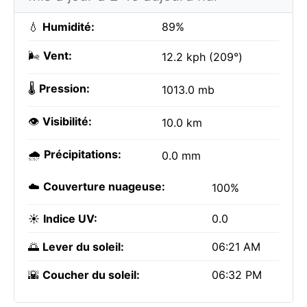
💧
Humidité:
89%
🌬️
Vent:
12.2 kph (209°)
🌡️
Pression:
1013.0 mb
👁️
Visibilité:
10.0 km
🌧️
Précipitations:
0.0 mm
☁️
Couverture nuageuse:
100%
☀️
Indice UV:
0.0
🌅
Lever du soleil:
06:21 AM
🌇
Coucher du soleil:
06:32 PM