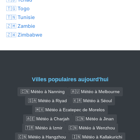
🇹🇬 Togo
🇹🇳 Tunisie
🇿🇲 Zambie
🇿🇼 Zimbabwe
Villes populaires aujourd'hui
🇨🇳 Météo à Nanning
🇦🇺 Météo à Melbourne
🇸🇦 Météo à Riyad
🇰🇷 Météo à Séoul
🇲🇽 Météo à Ecatepec de Morelos
🇦🇪 Météo à Charjah
🇨🇳 Météo à Jinan
🇹🇷 Météo à Izmir
🇨🇳 Météo à Wenzhou
🇨🇳 Météo à Hangzhou
🇮🇳 Météo à Kallakurichi