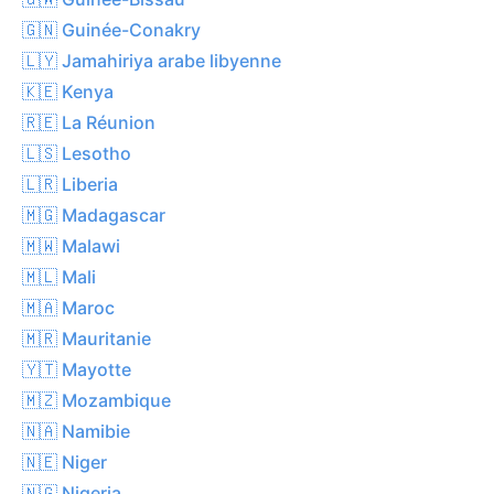
🇬🇳 Guinée-Conakry
🇱🇾 Jamahiriya arabe libyenne
🇰🇪 Kenya
🇷🇪 La Réunion
🇱🇸 Lesotho
🇱🇷 Liberia
🇲🇬 Madagascar
🇲🇼 Malawi
🇲🇱 Mali
🇲🇦 Maroc
🇲🇷 Mauritanie
🇾🇹 Mayotte
🇲🇿 Mozambique
🇳🇦 Namibie
🇳🇪 Niger
🇳🇬 Nigeria