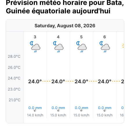
Prévision météo horaire pour Bata,
Guinée équatoriale aujourd'hui
Saturday, August 08, 2026
3
4
5
6
7
28.0°C
26.0°C
24.0°C
24.0°
24.0°
24.0°
24.0°
24.
23.0°C
21.0°C
0.0 mm
0.0 mm
0.0 mm
0.0 mm
0.0
↑
↑
↑
↑
14.0 km/h
15.0 km/h
15.0 km/h
15.0 km/h
16.0 