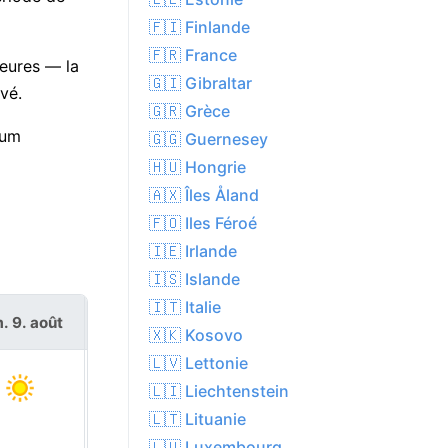
🇫🇮 Finlande
🇫🇷 France
heures — la
🇬🇮 Gibraltar
vé.
🇬🇷 Grèce
mum
🇬🇬 Guernesey
🇭🇺 Hongrie
🇦🇽 Îles Åland
🇫🇴 Iles Féroé
🇮🇪 Irlande
🇮🇸 Islande
🇮🇹 Italie
. 9. août
lun. 10. août
🇽🇰 Kosovo
🇱🇻 Lettonie
🇱🇮 Liechtenstein
🇱🇹 Lituanie
🇱🇺 Luxembourg