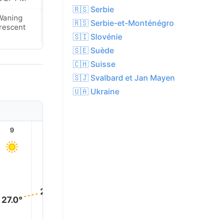
🇷🇸 Serbie
Waning
New Moon
🇷🇸 Serbie-et-Monténégro
rescent
🇸🇮 Slovénie
🇸🇪 Suède
🇨🇭 Suisse
🇸🇯 Svalbard et Jan Mayen
🇺🇦 Ukraine
9
10
11
12
13
14
35.0°
34.0°
32.0°
30.0°
29.0°
27.0°