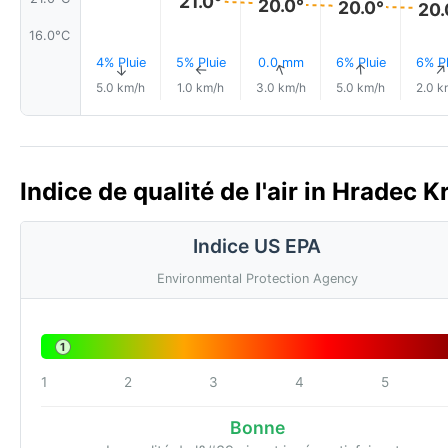
21.0°
20.0°
20.0°
20.
16.0°C
4% Pluie
5% Pluie
0.0 mm
6% Pluie
6% Pl
↑
↑
↑
↑
5.0 km/h
1.0 km/h
3.0 km/h
5.0 km/h
2.0 k
Indice de qualité de l'air in Hradec 
Indice US EPA
Environmental Protection Agency
1
1
2
3
4
5
Bonne