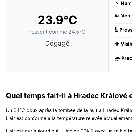
💧
Humi
23.9°C
🌬️
Vent
🌡️
Press
ressent comme 24.5°C
Dégagé
👁️
Visib
🌧️
Préc
Quel temps fait-il à Hradec Králové
Un 24°C doux après la tombée de la nuit à Hradec Králov
L'air est conforme à la température relevée actuellement
L'air est pur aujourd'hui — indice EPA 1, avec un faible