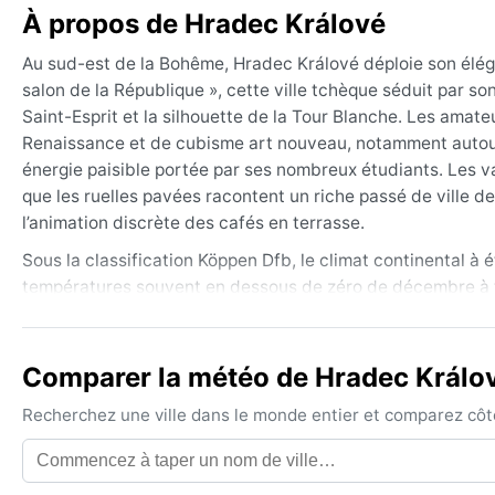
À propos de Hradec Králové
Au sud-est de la Bohême, Hradec Králové déploie son élégan
salon de la République », cette ville tchèque séduit par s
Saint-Esprit et la silhouette de la Tour Blanche. Les ama
Renaissance et de cubisme art nouveau, notamment autour
énergie paisible portée par ses nombreux étudiants. Les vas
que les ruelles pavées racontent un riche passé de ville de
l’animation discrète des cafés en terrasse.
Sous la classification Köppen Dfb, le climat continental à
températures souvent en dessous de zéro de décembre à fév
chaud, les maximales atteignant 25 °C en moyenne, ponctuée
réparties sur l’année, mais légèrement plus abondantes en
chaud, des bottes imperméables et des gants sont indispens
Comparer la météo de Hradec Králové
ou une veste légère reste utile pour les soirées fraîches. 
Recherchez une ville dans le monde entier et comparez côte 
froid, d’où le principe des couches.
La meilleure période pour profiter du climat clément s’éte
ensoleillées et les longues soirées. Les phénomènes notabl