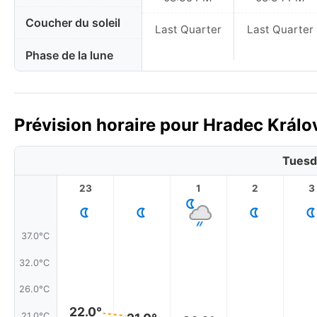
Coucher du soleil
Last Quarter
Last Quarter
Phase de la lune
Prévision horaire pour Hradec Králo
Tuesd
23
1
2
3
37.0°C
32.0°C
26.0°C
22.0°
21.0°C