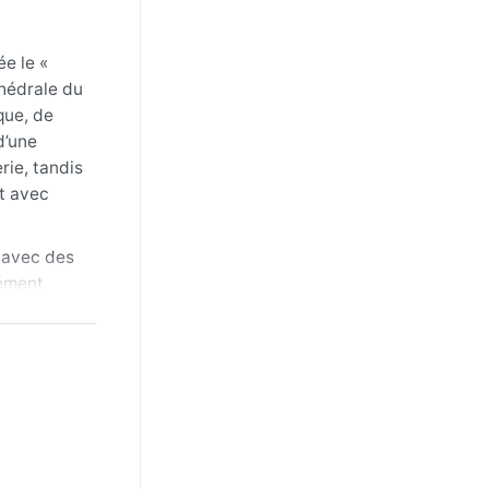
e le «
thédrale du
que, de
d’une
rie, tandis
nt avec
, avec des
rément
sont
 manteau
s un pull
t retour du
s journées
oppent la