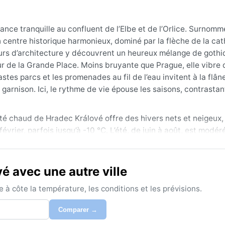
ce tranquille au confluent de l’Elbe et de l’Orlice. Surnommé
on centre historique harmonieux, dominé par la flèche de la ca
teurs d’architecture y découvrent un heureux mélange de gothi
 de la Grande Place. Moins bruyante que Prague, elle vibre 
tes parcs et les promenades au fil de l’eau invitent à la flâne
 garnison. Ici, le rythme de vie épouse les saisons, contrasta
 été chaud de Hradec Králové offre des hivers nets et neigeux
rier, parfois jusqu’à -10 °C. L’été, de juin à août, est modé
s d’orages fréquents, surtout en juillet. Les précipitations 
 été, avec un taux d’humidité variable. Pour les bagages, un
ables en hiver ; en été, des vêtements légers suffisent, mai
 avec une autre ville
Le printemps et l’automne sont capricieux, alternant douceur e
à côte la température, les conditions et les prévisions.
nd de la mi-mai à la mi-septembre, avec un pic en août pour le
Comparer →
es incluent les brouillards automnaux et hivernaux, qui envel