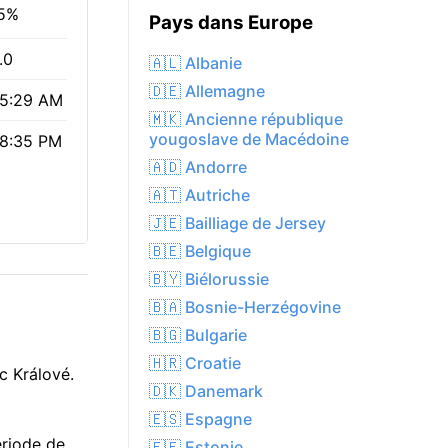
5%
Pays dans Europe
.0
🇦🇱 Albanie
🇩🇪 Allemagne
5:29 AM
🇲🇰 Ancienne république
yougoslave de Macédoine
8:35 PM
🇦🇩 Andorre
🇦🇹 Autriche
🇯🇪 Bailliage de Jersey
🇧🇪 Belgique
🇧🇾 Biélorussie
🇧🇦 Bosnie-Herzégovine
🇧🇬 Bulgarie
🇭🇷 Croatie
c Králové.
🇩🇰 Danemark
🇪🇸 Espagne
ériode de
🇪🇪 Estonie