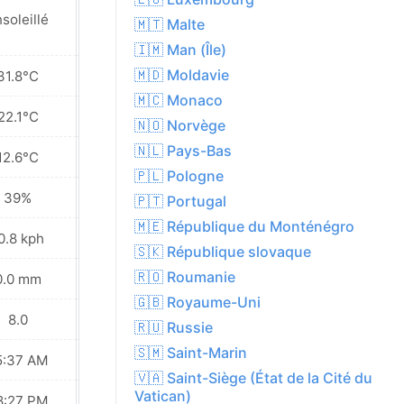
soleillé
Ensoleillé
🇲🇹 Malte
🇮🇲 Man (Île)
🇲🇩 Moldavie
31.8°C
35.8°C
🇲🇨 Monaco
22.1°C
26.3°C
🇳🇴 Norvège
🇳🇱 Pays-Bas
12.6°C
17.0°C
🇵🇱 Pologne
39%
38%
🇵🇹 Portugal
🇲🇪 République du Monténégro
0.8 kph
9.7 kph
🇸🇰 République slovaque
🇷🇴 Roumanie
0.0 mm
0.5 mm
🇬🇧 Royaume-Uni
8.0
9.0
🇷🇺 Russie
🇸🇲 Saint-Marin
5:37 AM
05:38 AM
🇻🇦 Saint-Siège (État de la Cité du
Vatican)
8:27 PM
08:25 PM