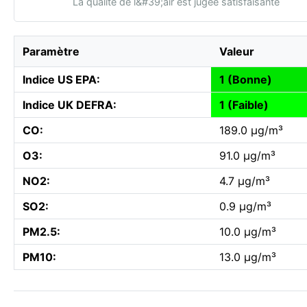
La qualité de l&#39;air est jugée satisfaisante
Paramètre
Valeur
Indice US EPA:
1 (Bonne)
Indice UK DEFRA:
1 (Faible)
CO:
189.0 µg/m³
O3:
91.0 µg/m³
NO2:
4.7 µg/m³
SO2:
0.9 µg/m³
PM2.5:
10.0 µg/m³
PM10:
13.0 µg/m³