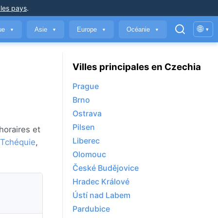
 les pays
.
🌐
que
Asie
Europe
Océanie
▾
▼
▼
▼
▼
Villes principales en Czechia
Prague
Brno
Ostrava
Pilsen
horaires et
Liberec
Tchéquie
,
Olomouc
České Budějovice
Hradec Králové
Ústí nad Labem
Pardubice