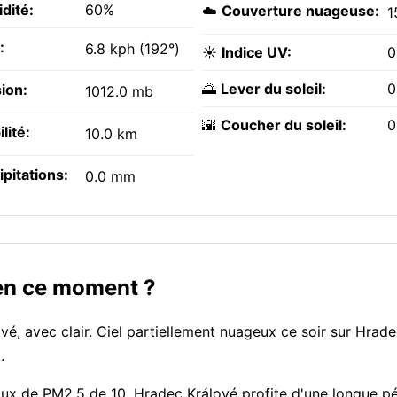
dité:
60%
☁️
Couverture nuageuse:
1
:
6.8 kph (192°)
☀️
Indice UV:
0
🌅
Lever du soleil:
0
ion:
1012.0 mb
🌇
Coucher du soleil:
0
ilité:
10.0 km
ipitations:
0.0 mm
 en ce moment ?
é, avec clair. Ciel partiellement nuageux ce soir sur Hrade
.
 taux de PM2.5 de 10. Hradec Králové profite d'une longue p