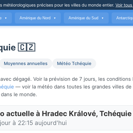
ns météorologiques précises
pour les villes du monde entier
.
Voir tous
ue
Amérique du Nord
Amérique du Sud
Antarcti
▼
▼
▼
uie 🇨🇿
Moyennes annuelles
Météo Tchéquie
ec dégagé. Voir la prévision de 7 jours, les conditions 
héquie
— voir la météo dans toutes les grandes villes de
dans le monde.
o actuelle à Hradec Králové, Tchéquie
jour à 22:15 aujourd'hui