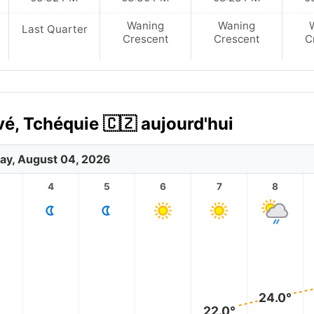
Waning
Waning
Last Quarter
Crescent
Crescent
C
vé, Tchéquie 🇨🇿 aujourd'hui
ay, August 04, 2026
4
5
6
7
8
24.0°
22.0°