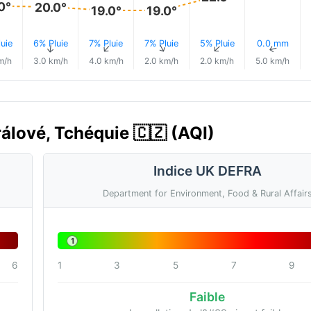
0°
20.0°
19.0°
19.0°
uie
6% Pluie
7% Pluie
7% Pluie
5% Pluie
0.0 mm
↑
↑
↑
↑
↑
↑
m/h
3.0 km/h
4.0 km/h
2.0 km/h
2.0 km/h
5.0 km/h
Králové, Tchéquie 🇨🇿 (AQI)
Indice UK DEFRA
Department for Environment, Food & Rural Affair
1
6
1
3
5
7
9
Faible