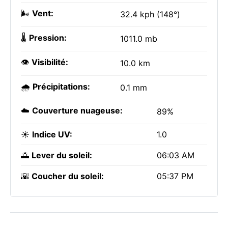
🌬️
Vent:
32.4 kph (148°)
🌡️
Pression:
1011.0 mb
👁️
Visibilité:
10.0 km
🌧️
Précipitations:
0.1 mm
☁️
Couverture nuageuse:
89%
☀️
Indice UV:
1.0
🌅
Lever du soleil:
06:03 AM
🌇
Coucher du soleil:
05:37 PM