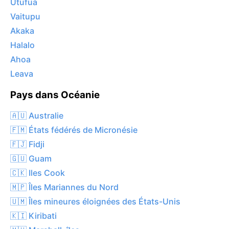
Utufua
Vaitupu
Akaka
Halalo
Ahoa
Leava
Pays dans Océanie
🇦🇺 Australie
🇫🇲 États fédérés de Micronésie
🇫🇯 Fidji
🇬🇺 Guam
🇨🇰 Iles Cook
🇲🇵 Îles Mariannes du Nord
🇺🇲 Îles mineures éloignées des États-Unis
🇰🇮 Kiribati