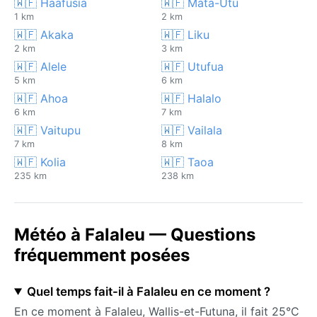
🇼🇫 Haafusia
🇼🇫 Mata-Utu
1 km
2 km
🇼🇫 Akaka
🇼🇫 Liku
2 km
3 km
🇼🇫 Alele
🇼🇫 Utufua
5 km
6 km
🇼🇫 Ahoa
🇼🇫 Halalo
6 km
7 km
🇼🇫 Vaitupu
🇼🇫 Vailala
7 km
8 km
🇼🇫 Kolia
🇼🇫 Taoa
235 km
238 km
Météo à Falaleu — Questions
fréquemment posées
Quel temps fait-il à Falaleu en ce moment ?
En ce moment à Falaleu, Wallis-et-Futuna, il fait 25°C