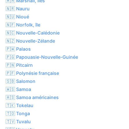
🇲🇭 Marshall, îles
🇳🇷 Nauru
🇳🇺 Nioué
🇳🇫 Norfolk, île
🇳🇨 Nouvelle-Calédonie
🇳🇿 Nouvelle-Zélande
🇵🇼 Palaos
🇵🇬 Papouasie-Nouvelle-Guinée
🇵🇳 Pitcairn
🇵🇫 Polynésie française
🇸🇧 Salomon
🇼🇸 Samoa
🇦🇸 Samoa américaines
🇹🇰 Tokelau
🇹🇴 Tonga
🇹🇻 Tuvalu