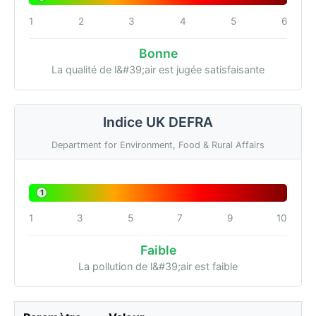
1
2
3
4
5
6
Bonne
La qualité de l&#39;air est jugée satisfaisante
Indice UK DEFRA
Department for Environment, Food & Rural Affairs
1
1
3
5
7
9
10
Faible
La pollution de l&#39;air est faible