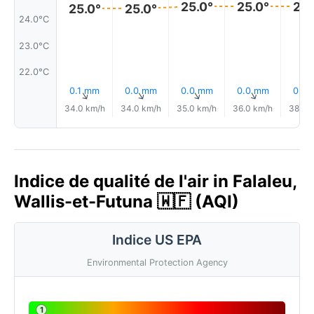
25.0°
25.0°
25.
25.0°
25.0°
24.0°C
23.0°C
22.0°C
0.1 mm
0.0 mm
0.0 mm
0.0 mm
0.0
↑
↑
↑
↑
34.0 km/h
34.0 km/h
35.0 km/h
36.0 km/h
38.0 
Indice de qualité de l'air in Falaleu,
Wallis-et-Futuna 🇼🇫 (AQI)
Indice US EPA
Environmental Protection Agency
1