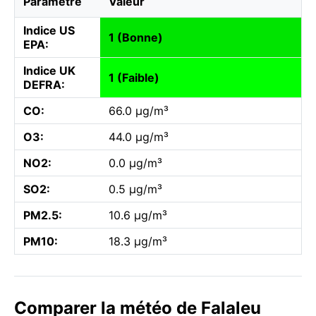
Paramètre
Valeur
Indice US
1 (Bonne)
EPA:
Indice UK
1 (Faible)
DEFRA:
CO:
66.0 µg/m³
O3:
44.0 µg/m³
NO2:
0.0 µg/m³
SO2:
0.5 µg/m³
PM2.5:
10.6 µg/m³
PM10:
18.3 µg/m³
Comparer la météo de Falaleu