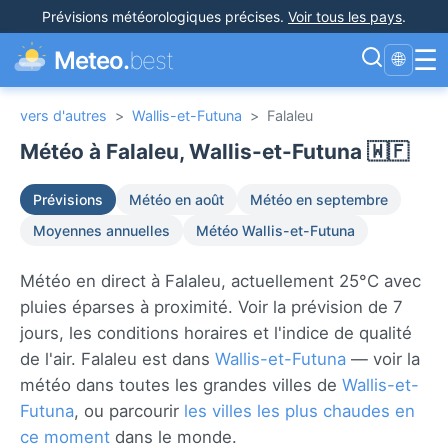
Prévisions météorologiques précises
.
Voir tous les pays
.
☰
Meteo.
best
🌐
vers d'autres
>
Wallis-et-Futuna
>
Falaleu
Météo à Falaleu, Wallis-et-Futuna 🇼🇫
Prévisions
Météo en août
Météo en septembre
Moyennes annuelles
Météo Wallis-et-Futuna
Météo en direct à Falaleu, actuellement 25°C avec
pluies éparses à proximité. Voir la prévision de 7
jours, les conditions horaires et l'indice de qualité
de l'air. Falaleu est dans
Wallis-et-Futuna
— voir la
météo dans toutes les grandes villes de
Wallis-et-
Futuna
, ou parcourir
les villes les plus chaudes en
ce moment
dans le monde.