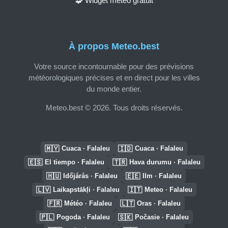
🧩 Widget météo gratuit
À propos Meteo.best
Votre source incontournable pour des prévisions
météorologiques précises et en direct pour les villes
du monde entier.
Meteo.best © 2026. Tous droits réservés.
🇲🇾
🇮🇩
Cuaca · Falaleu
Cuaca · Falaleu
🇪🇸
🇹🇷
El tiempo · Falaleu
Hava durumu · Falaleu
🇭🇺
🇪🇪
Időjárás · Falaleu
Ilm · Falaleu
🇱🇻
🇮🇹
Laikapstākļi · Falaleu
Meteo · Falaleu
🇫🇷
🇱🇹
Météo · Falaleu
Oras · Falaleu
🇵🇱
🇸🇰
Pogoda · Falaleu
Počasie · Falaleu