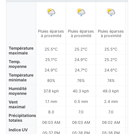
Pluies éparses
Pluies éparses
Pluies éparses
Plu
à proximité
à proximité
à proximité
à
Température
25.5°C
25.2°C
25.5°C
maximale
25.1°C
24.9°C
25.2°C
Temp.
moyenne
24.9°C
24.7°C
24.6°C
Température
minimale
80%
76%
74%
Humidité
37.8 kph
40.3 kph
49.0 kph
moyenne
1.1 mm
0.5 mm
2.4 mm
Vent
maximal
8.0
7.0
7.0
Précipitations
totales
06:03 AM
06:03 AM
06:02 AM
0
Indice UV
05:37 PM
05:38 PM
05:38 PM