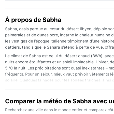
À propos de Sabha
Sabha, oasis perdue au cœur du désert libyen, déploie son
palmeraies et de dunes ocre, incarne la chaleur humaine du 
les vestiges de l’époque italienne témoignent d’une histoire
dattiers, tandis que le Sahara s’étend à perte de vue, offr
Le climat de Sabha est celui du désert chaud (BWh), avec 
nuits encore étouffantes et un soleil implacable. L’hiver, 
5 °C la nuit. Les précipitations sont quasi inexistantes – mo
fréquents. Pour un séjour, mieux vaut prévoir vêtements l
solaire. Quelques lainages pour les soirées fraîches, ainsi
La meilleure période pour explorer Sabha s’étend d’octobre
fraîches. Les phénomènes notables incluent les tempêtes d
Comparer la météo de Sabha avec une
visibilité à presque rien. Le sirocco, vent chaud venu du s
quand elles se produisent, transforment les oueds secs en
Recherchez une ville dans le monde entier et comparez côte 
thermiques font de Sabha un lieu fascinant pour qui cherch