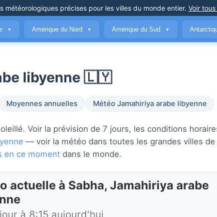
ns météorologiques précises
pour les villes du monde entier
.
Voir tous
ue
Amérique du Nord
Amérique du Sud
Antarcti
▼
▼
▼
be libyenne 🇱🇾
Moyennes annuelles
Météo Jamahiriya arabe libyenne
llé. Voir la prévision de 7 jours, les conditions horaires
byenne
— voir la météo dans toutes les grandes villes d
des en ce moment
dans le monde.
o actuelle à Sabha, Jamahiriya arabe
enne
jour à 8:15 aujourd'hui