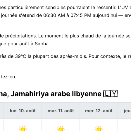
es particulièrement sensibles pourraient le ressentir. L'UV e
a journée s'étend de 06:30 AM à 07:45 PM aujourd'hui — en
e précipitations. Le moment le plus chaud de la journée se 
ique pour août à Sabha.
rès de 39°C la plupart des après-midis. Pour contexte, le 
itez-en.
ha, Jamahiriya arabe libyenne 🇱🇾
lun. 10. août
mar. 11. août
mer. 12. août
jeu