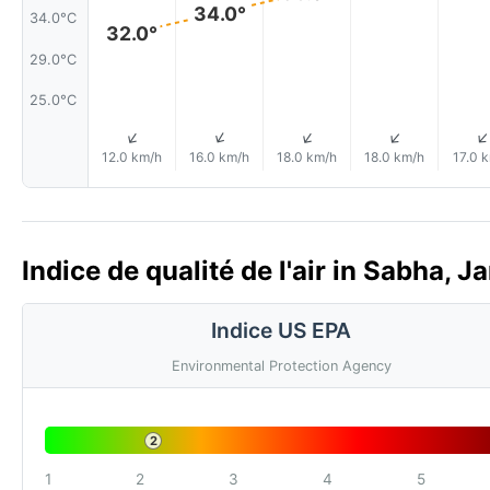
34.0°
34.0°C
32.0°
29.0°C
25.0°C
↑
↑
↑
↑
12.0 km/h
16.0 km/h
18.0 km/h
18.0 km/h
17.0 
Indice de qualité de l'air in Sabha, 
Indice US EPA
Environmental Protection Agency
2
1
2
3
4
5