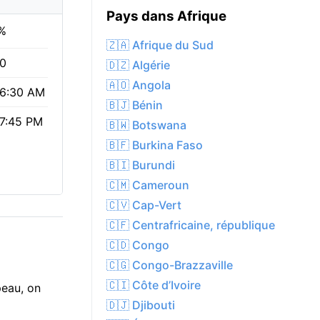
Pays dans Afrique
%
🇿🇦 Afrique du Sud
.0
🇩🇿 Algérie
🇦🇴 Angola
6:30 AM
🇧🇯 Bénin
7:45 PM
🇧🇼 Botswana
🇧🇫 Burkina Faso
🇧🇮 Burundi
🇨🇲 Cameroun
🇨🇻 Cap-Vert
🇨🇫 Centrafricaine, république
🇨🇩 Congo
🇨🇬 Congo-Brazzaville
🇨🇮 Côte d’Ivoire
peau, on
🇩🇯 Djibouti