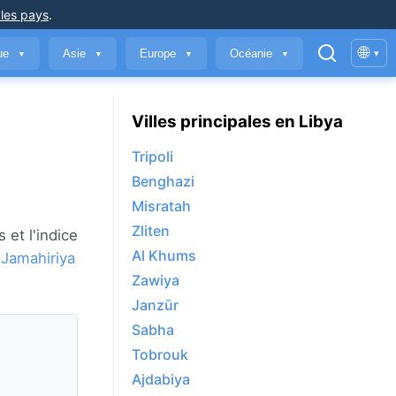
 les pays
.
🌐
que
Asie
Europe
Océanie
▾
▼
▼
▼
▼
Villes principales en Libya
Tripoli
Benghazi
Misratah
Zliten
 et l'indice
Al Khums
e
Jamahiriya
Zawiya
Janzūr
Sabha
Tobrouk
Ajdabiya