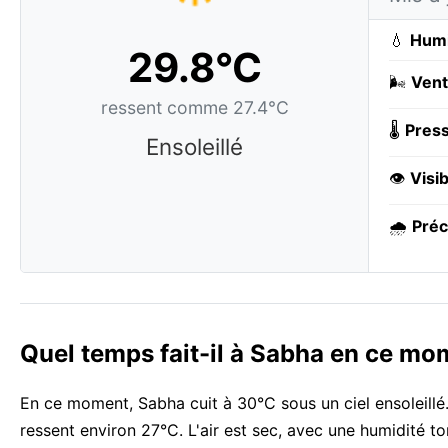
💧
Humi
29.8°C
🌬️
Vent
ressent comme 27.4°C
🌡️
Press
Ensoleillé
👁️
Visib
🌧️
Préc
Quel temps fait-il à Sabha en ce mo
En ce moment, Sabha cuit à 30°C sous un ciel ensoleillé.
ressent environ 27°C. L'air est sec, avec une humidité 