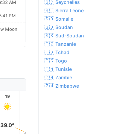
🇸🇨 Seychelles
6:32 AM
06:33 AM
🇸🇱 Sierra Leone
7:41 PM
07:40 PM
🇸🇴 Somalie
🇸🇩 Soudan
Waxing
ew Moon
Crescent
🇸🇸 Sud-Soudan
🇹🇿 Tanzanie
🇹🇩 Tchad
🇹🇬 Togo
🇹🇳 Tunisie
🇿🇲 Zambie
🇿🇼 Zimbabwe
19
20
21
22
23
39.0°