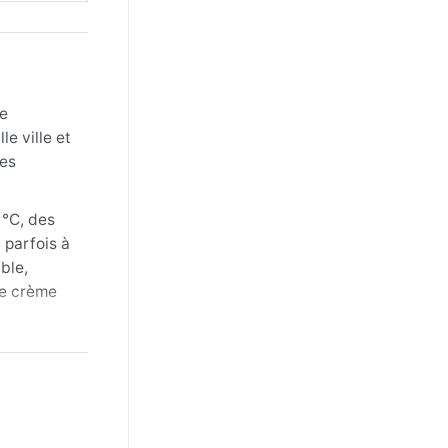
de
e ville et
des
 °C, des
 parfois à
ble,
ne crème
t les nuits
ant la
 pluies,
e.