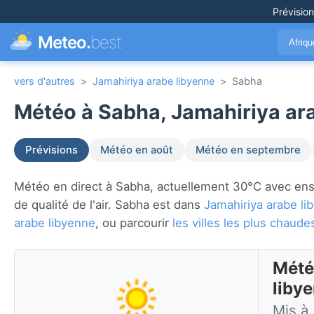
Prévisio
Meteo.
best
Afriq
vers d'autres
>
Jamahiriya arabe libyenne
>
Sabha
Météo à Sabha, Jamahiriya ara
Prévisions
Météo en août
Météo en septembre
Météo en direct à Sabha, actuellement 30°C avec ensolei
de qualité de l'air. Sabha est dans
Jamahiriya arabe li
arabe libyenne
, ou parcourir
les villes les plus chau
Mété
liby
Mis à 