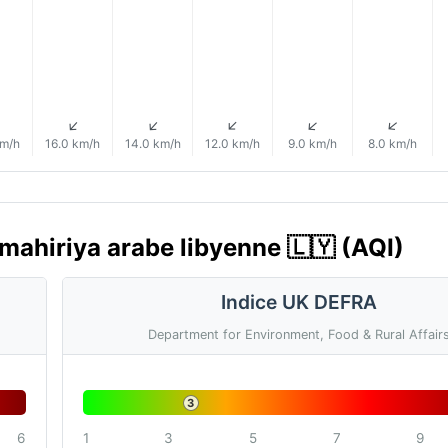
↑
↑
↑
↑
↑
↑
km/h
16.0 km/h
14.0 km/h
12.0 km/h
9.0 km/h
8.0 km/h
Jamahiriya arabe libyenne 🇱🇾 (AQI)
Indice UK DEFRA
Department for Environment, Food & Rural Affair
3
6
1
3
5
7
9