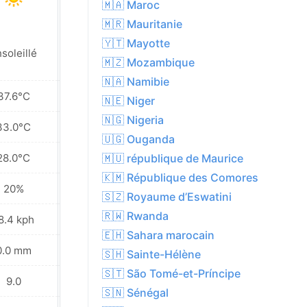
🇲🇦 Maroc
🇲🇷 Mauritanie
🇾🇹 Mayotte
soleillé
Ensoleillé
🇲🇿 Mozambique
🇳🇦 Namibie
37.6°C
37.9°C
🇳🇪 Niger
🇳🇬 Nigeria
33.0°C
32.5°C
🇺🇬 Ouganda
28.0°C
27.3°C
🇲🇺 république de Maurice
🇰🇲 République des Comores
20%
19%
🇸🇿 Royaume d’Eswatini
🇷🇼 Rwanda
8.4 kph
22.0 kph
🇪🇭 Sahara marocain
0.0 mm
0.0 mm
🇸🇭 Sainte-Hélène
🇸🇹 São Tomé-et-Príncipe
9.0
9.0
🇸🇳 Sénégal