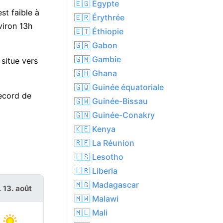
🇪🇬 Égypte
st faible à
🇪🇷 Érythrée
viron 13h
🇪🇹 Éthiopie
🇬🇦 Gabon
🇬🇲 Gambie
situe vers
🇬🇭 Ghana
🇬🇶 Guinée équatoriale
record de
🇬🇼 Guinée-Bissau
🇬🇳 Guinée-Conakry
🇰🇪 Kenya
🇷🇪 La Réunion
🇱🇸 Lesotho
🇱🇷 Liberia
🇲🇬 Madagascar
. 13. août
ven. 14. août
🇲🇼 Malawi
🇲🇱 Mali