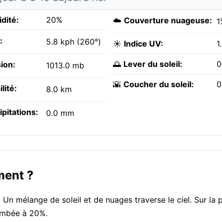
dité:
20%
☁️
Couverture nuageuse:
1
:
5.8 kph (260°)
☀️
Indice UV:
1
🌅
Lever du soleil:
0
ion:
1013.0 mb
🌇
Coucher du soleil:
0
ilité:
8.0 km
ipitations:
0.0 mm
ment ?
 Un mélange de soleil et de nuages traverse le ciel. Sur la 
tombée à 20%.