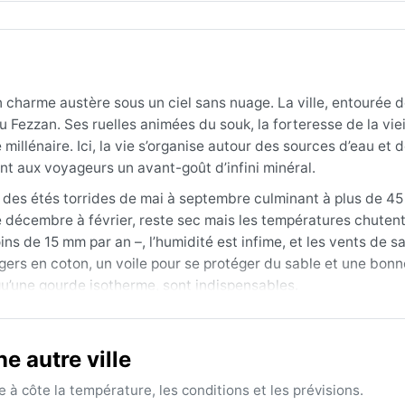
 charme austère sous un ciel sans nuage. La ville, entourée 
Fezzan. Ses ruelles animées du souk, la forteresse de la vieill
 millénaire. Ici, la vie s’organise autour des sources d’eau et 
ant aux voyageurs un avant-goût d’infini minéral.
des étés torrides de mai à septembre culminant à plus de 45
de décembre à février, reste sec mais les températures chutent
ins de 15 mm par an –, l’humidité est infime, et les vents de sa
égers en coton, un voile pour se protéger du sable et une bon
 qu’une gourde isotherme, sont indispensables.
 à mars, quand les journées sont douces – autour de 25 °C – e
e sable (habub) qui surviennent surtout au printemps, réduis
 autre ville
ud, peut faire grimper le thermomètre même en hiver. Les rares
 torrents éphémères. Cette aridité extrême et ces contrastes
à côte la température, les conditions et les prévisions.
e à comprendre la vie sous le climat le plus rude de la planèt