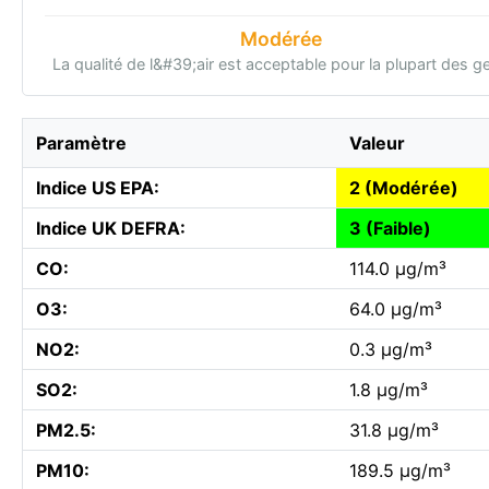
Modérée
La qualité de l&#39;air est acceptable pour la plupart des g
Paramètre
Valeur
Indice US EPA:
2 (Modérée)
Indice UK DEFRA:
3 (Faible)
CO:
114.0 µg/m³
O3:
64.0 µg/m³
NO2:
0.3 µg/m³
SO2:
1.8 µg/m³
PM2.5:
31.8 µg/m³
PM10:
189.5 µg/m³