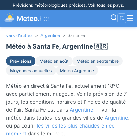
Prévisions météorologiques précises
.
Voir tous les pays
.
☰
Meteo.
best
🌐
vers d'autres
>
Argentine
>
Santa Fe
Météo à Santa Fe, Argentine 🇦🇷
Prévisions
Météo en août
Météo en septembre
Moyennes annuelles
Météo Argentine
Météo en direct à Santa Fe, actuellement 18°C
avec partiellement nuageux. Voir la prévision de 7
jours, les conditions horaires et l'indice de qualité
de l'air. Santa Fe est dans
Argentine
— voir la
météo dans toutes les grandes villes de
Argentine
,
ou parcourir
les villes les plus chaudes en ce
moment
dans le monde.