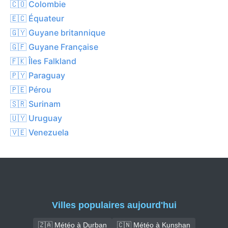
🇨🇴 Colombie
🇪🇨 Équateur
🇬🇾 Guyane britannique
🇬🇫 Guyane Française
🇫🇰 Îles Falkland
🇵🇾 Paraguay
🇵🇪 Pérou
🇸🇷 Surinam
🇺🇾 Uruguay
🇻🇪 Venezuela
Villes populaires aujourd'hui
🇿🇦 Météo à Durban
🇨🇳 Météo à Kunshan