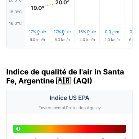
20.0°C
20.0°
19.0°
18.0°C
16.0°C
17% Pluie
17% Pluie
16% Pluie
0.0 mm
0.0
↑
↑
↑
↑
9.0 km/h
6.0 km/h
4.0 km/h
4.0 km/h
6.0 k
Indice de qualité de l'air in Santa
Fe, Argentine 🇦🇷 (AQI)
Indice US EPA
Environmental Protection Agency
1