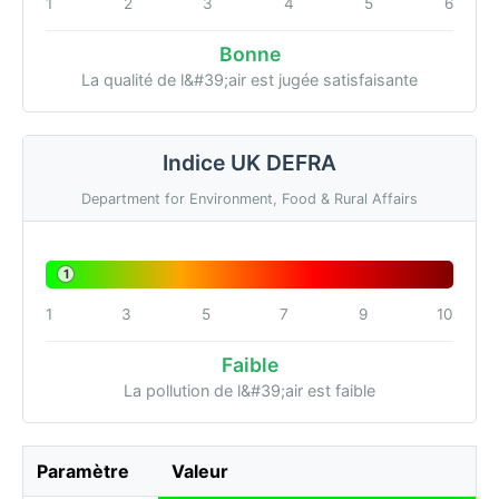
1
2
3
4
5
6
Bonne
La qualité de l&#39;air est jugée satisfaisante
Indice UK DEFRA
Department for Environment, Food & Rural Affairs
1
1
3
5
7
9
10
Faible
La pollution de l&#39;air est faible
Paramètre
Valeur