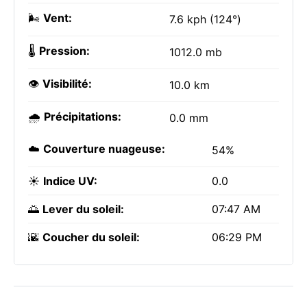
🌬️
Vent:
7.6 kph (124°)
🌡️
Pression:
1012.0 mb
👁️
Visibilité:
10.0 km
🌧️
Précipitations:
0.0 mm
☁️
Couverture nuageuse:
54%
☀️
Indice UV:
0.0
🌅
Lever du soleil:
07:47 AM
🌇
Coucher du soleil:
06:29 PM