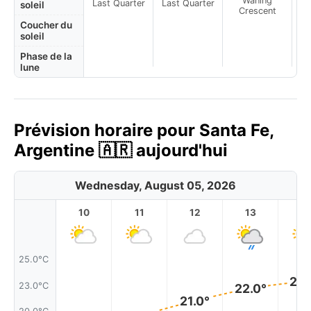
Waning
Last Quarter
Last Quarter
soleil
Crescent
Coucher du
soleil
Phase de la
lune
Prévision horaire pour Santa Fe,
Argentine 🇦🇷 aujourd'hui
Wednesday, August 05, 2026
10
11
12
13
1
25.0°C
23.
23.0°C
22.0°
21.0°