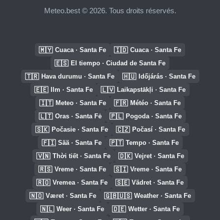
Meteo.best © 2026. Tous droits réservés.
🇲🇾
🇮🇩
Cuaca · Santa Fe
Cuaca · Santa Fe
🇪🇸
El tiempo · Ciudad de Santa Fe
🇹🇷
🇭🇺
Hava durumu · Santa Fe
Időjárás · Santa Fe
🇪🇪
🇱🇻
Ilm · Santa Fe
Laikapstākļi · Santa Fe
🇮🇹
🇫🇷
Meteo · Santa Fe
Météo · Santa Fe
🇱🇹
🇵🇱
Oras · Santa Fė
Pogoda · Santa Fe
🇸🇰
🇨🇿
Počasie · Santa Fe
Počasí · Santa Fe
🇫🇮
🇵🇹
Sää · Santa Fe
Tempo · Santa Fe
🇻🇳
🇩🇰
Thời tiết · Santa Fe
Vejret · Santa Fe
🇷🇸
🇸🇮
Vreme · Santa Fe
Vreme · Santa Fe
🇷🇴
🇸🇪
Vremea · Santa Fe
Vädret · Santa Fe
🇳🇴
🇬🇧🇺🇸
Været · Santa Fe
Weather · Santa Fe
🇳🇱
🇩🇪
Weer · Santa Fe
Wetter · Santa Fe