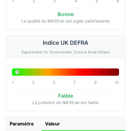
1
2
3
4
5
6
Bonne
La qualité de l&#39;air est jugée satisfaisante
Indice UK DEFRA
Department for Environment, Food & Rural Affairs
1
1
3
5
7
9
10
Faible
La pollution de l&#39;air est faible
Paramètre
Valeur