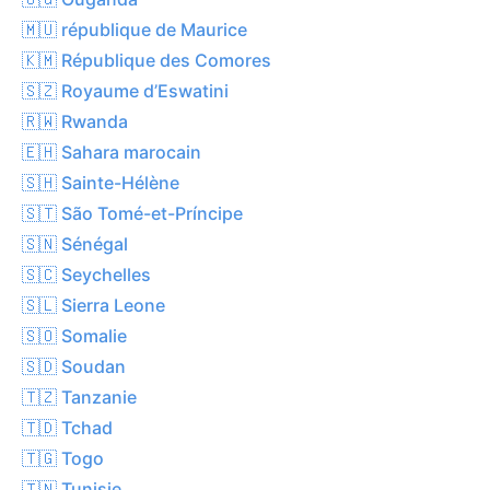
🇲🇺 république de Maurice
🇰🇲 République des Comores
🇸🇿 Royaume d’Eswatini
🇷🇼 Rwanda
🇪🇭 Sahara marocain
🇸🇭 Sainte-Hélène
🇸🇹 São Tomé-et-Príncipe
🇸🇳 Sénégal
🇸🇨 Seychelles
🇸🇱 Sierra Leone
🇸🇴 Somalie
🇸🇩 Soudan
🇹🇿 Tanzanie
🇹🇩 Tchad
🇹🇬 Togo
🇹🇳 Tunisie