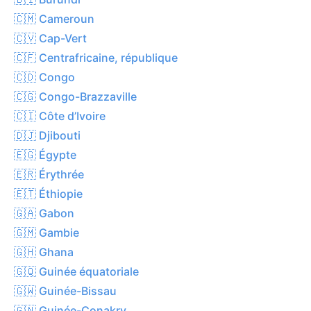
🇨🇲 Cameroun
🇨🇻 Cap-Vert
🇨🇫 Centrafricaine, république
🇨🇩 Congo
🇨🇬 Congo-Brazzaville
🇨🇮 Côte d’Ivoire
🇩🇯 Djibouti
🇪🇬 Égypte
🇪🇷 Érythrée
🇪🇹 Éthiopie
🇬🇦 Gabon
🇬🇲 Gambie
🇬🇭 Ghana
🇬🇶 Guinée équatoriale
🇬🇼 Guinée-Bissau
🇬🇳 Guinée-Conakry