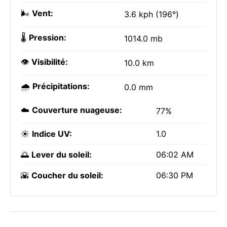
🌬️
Vent:
3.6 kph (196°)
🌡️
Pression:
1014.0 mb
👁️
Visibilité:
10.0 km
🌧️
Précipitations:
0.0 mm
☁️
Couverture nuageuse:
77%
☀️
Indice UV:
1.0
🌅
Lever du soleil:
06:02 AM
🌇
Coucher du soleil:
06:30 PM