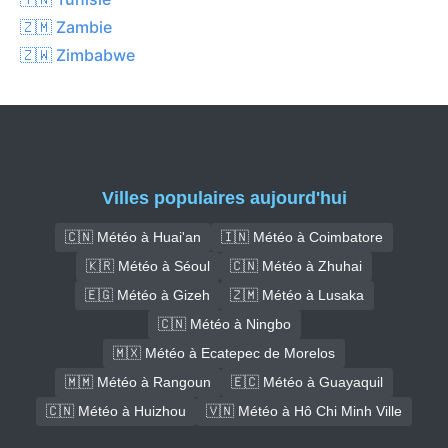
🇿🇲 Zambie
🇿🇼 Zimbabwe
Villes populaires aujourd'hui
🇨🇳 Météo à Huai'an
🇮🇳 Météo à Coimbatore
🇰🇷 Météo à Séoul
🇨🇳 Météo à Zhuhai
🇪🇬 Météo à Gizeh
🇿🇲 Météo à Lusaka
🇨🇳 Météo à Ningbo
🇲🇽 Météo à Ecatepec de Morelos
🇲🇲 Météo à Rangoun
🇪🇨 Météo à Guayaquil
🇨🇳 Météo à Huizhou
🇻🇳 Météo à Hô Chi Minh Ville