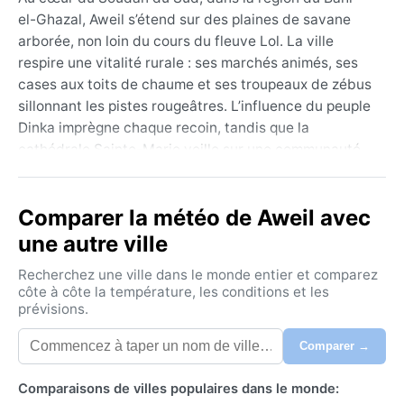
el-Ghazal, Aweil s’étend sur des plaines de savane
arborée, non loin du cours du fleuve Lol. La ville
respire une vitalité rurale : ses marchés animés, ses
cases aux toits de chaume et ses troupeaux de zébus
sillonnant les pistes rougeâtres. L’influence du peuple
Dinka imprègne chaque recoin, tandis que la
cathédrale Sainte-Marie veille sur une communauté
résiliente. La géographie, plate et ouverte, laisse
entrevoir un horizon infini où le ciel joue un rôle
Comparer la météo de Aweil avec
central.
une autre ville
Aweil bénéficie d’un climat tropical de savane (Aw),
marqué par deux saisons bien distinctes. De
Recherchez une ville dans le monde entier et comparez
novembre à mars règne une saison sèche torride : les
côte à côte la température, les conditions et les
prévisions.
températures grimpent régulièrement au‑dessus de
35 °C, avec des pointes à 42 °C. L’humidité reste
Comparer →
alors modérée. D’avril à octobre, la mousson africaine
apporte des pluies abondantes et souvent
Comparaisons de villes populaires dans le monde:
diluviennes : les précipitations dépassent 800 mm par