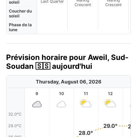
Waning
Waning
Last Quarter
soleil
Crescent
Crescent
Coucher du
soleil
Phase de la
lune
Prévision horaire pour Aweil, Sud-
Soudan 🇸🇸 aujourd'hui
Thursday, August 06, 2026
9
10
11
12
1
32.0°C
29.0°
29.
29.0°C
28.0°