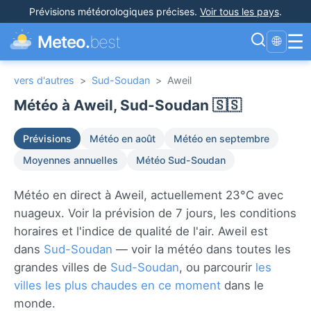
Prévisions météorologiques précises
.
Voir tous les pays
.
☰
Meteo.
best
🌐
vers d'autres
>
Sud-Soudan
>
Aweil
Météo à Aweil, Sud-Soudan 🇸🇸
Prévisions
Météo en août
Météo en septembre
Moyennes annuelles
Météo Sud-Soudan
Météo en direct à Aweil, actuellement 23°C avec
nuageux. Voir la prévision de 7 jours, les conditions
horaires et l'indice de qualité de l'air. Aweil est
dans
Sud-Soudan
— voir la météo dans toutes les
grandes villes de
Sud-Soudan
, ou parcourir
les
villes les plus chaudes en ce moment
dans le
monde.