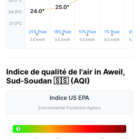
26.0°C
25.0°
24.0°
24.0°C
21.0°C
25% Pluie
18% Pluie
10% Pluie
7% Pluie
9% Pl
↑
↑
↑
↑
2.0 km/h
3.0 km/h
5.0 km/h
8.0 km/h
5.0 k
Indice de qualité de l'air in Aweil,
Sud-Soudan 🇸🇸 (AQI)
Indice US EPA
Environmental Protection Agency
1