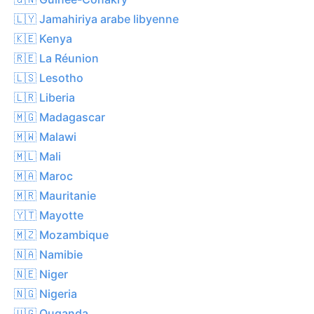
🇱🇾 Jamahiriya arabe libyenne
🇰🇪 Kenya
🇷🇪 La Réunion
🇱🇸 Lesotho
🇱🇷 Liberia
🇲🇬 Madagascar
🇲🇼 Malawi
🇲🇱 Mali
🇲🇦 Maroc
🇲🇷 Mauritanie
🇾🇹 Mayotte
🇲🇿 Mozambique
🇳🇦 Namibie
🇳🇪 Niger
🇳🇬 Nigeria
🇺🇬 Ouganda