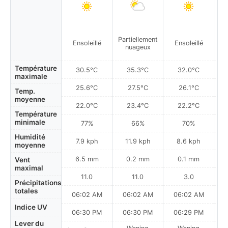
Partiellement
Ensoleillé
Ensoleillé
nuageux
Température
30.5°C
35.3°C
32.0°C
maximale
25.6°C
27.5°C
26.1°C
Temp.
moyenne
22.0°C
23.4°C
22.2°C
Température
minimale
77%
66%
70%
Humidité
7.9 kph
11.9 kph
8.6 kph
moyenne
6.5 mm
0.2 mm
0.1 mm
Vent
maximal
11.0
11.0
3.0
Précipitations
totales
06:02 AM
06:02 AM
06:02 AM
0
Indice UV
06:30 PM
06:30 PM
06:29 PM
Lever du