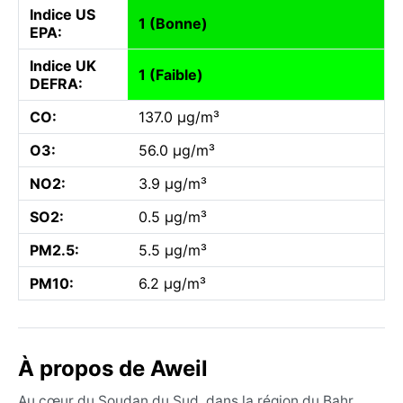
Indice US
1 (Bonne)
EPA:
Indice UK
1 (Faible)
DEFRA:
CO:
137.0 µg/m³
O3:
56.0 µg/m³
NO2:
3.9 µg/m³
SO2:
0.5 µg/m³
PM2.5:
5.5 µg/m³
PM10:
6.2 µg/m³
À propos de Aweil
Au cœur du Soudan du Sud, dans la région du Bahr