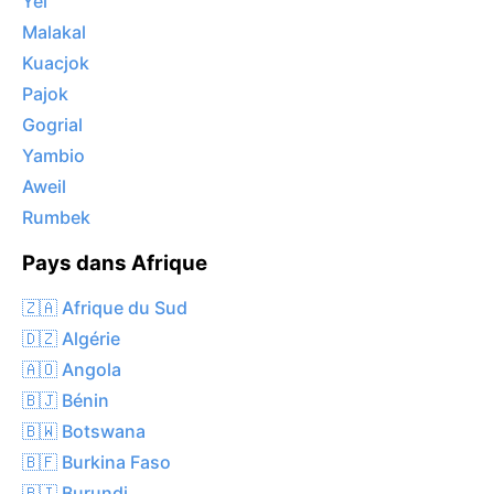
Yei
Malakal
Kuacjok
Pajok
Gogrial
Yambio
Aweil
Rumbek
Pays dans Afrique
🇿🇦 Afrique du Sud
🇩🇿 Algérie
🇦🇴 Angola
🇧🇯 Bénin
🇧🇼 Botswana
🇧🇫 Burkina Faso
🇧🇮 Burundi