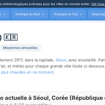
ns météorologiques précises
pour les villes du monde entier
.
Voir tous
ue
Amérique du Nord
Amérique du Sud
Antarcti
▼
▼
▼
) 🇰🇷
Moyennes annuelles
lement 29°C dans la capitale,
Séoul
, avec ensoleillé. Pa
 l'air, et météo pour chaque grande ville listée ci-desso
les plus chaudes en ce moment
.
o actuelle à Séoul, Corée (République 