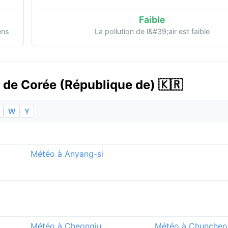
Faible
ens
La pollution de l&#39;air est faible
s de Corée (République de) 🇰🇷
W
Y
Météo à Anyang-si
Météo à Cheongju
Météo à Chuncheo