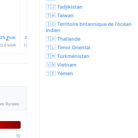
34.0°
33.0°
33.0
🇹🇯 Tadjikistan
🇹🇼 Taïwan
🇮🇴 Territoire britannique de l'océan
Indien
2% Pluie
2% Pluie
2% Pluie
2% Pluie
2% Pluie
2% Plui
🇹🇭 Thaïlande
↑
↑
↑
↑
↑
↑
12.0 km/h
13.0 km/h
11.0 km/h
8.0 km/h
6.0 km/h
5.0 km/
🇹🇱 Timor Oriental
🇹🇲 Turkménistan
🇻🇳 Vietnam
🇾🇪 Yémen
res Rurales
10