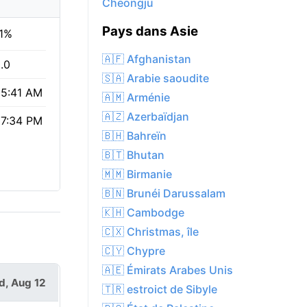
Cheongju
Pays dans Asie
1%
🇦🇫 Afghanistan
.0
🇸🇦 Arabie saoudite
5:41 AM
🇦🇲 Arménie
🇦🇿 Azerbaïdjan
7:34 PM
🇧🇭 Bahreïn
🇧🇹 Bhutan
🇲🇲 Birmanie
🇧🇳 Brunéi Darussalam
🇰🇭 Cambodge
🇨🇽 Christmas, île
🇨🇾 Chypre
🇦🇪 Émirats Arabes Unis
, Aug 12
🇹🇷 estroict de Sibyle