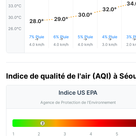
34.
33.0°C
32.0°
30.0°
30.0°C
29.0°
28.0°
26.0°C
7% Pluie
6% Pluie
5% Pluie
4% Pluie
3% Pl
↑
↑
↑
↑
4.0 km/h
4.0 km/h
4.0 km/h
3.0 km/h
2.0 k
Indice de qualité de l'air (AQI) à Sé
Indice US EPA
Agence de Protection de l'Environnement
2
1
2
3
4
5