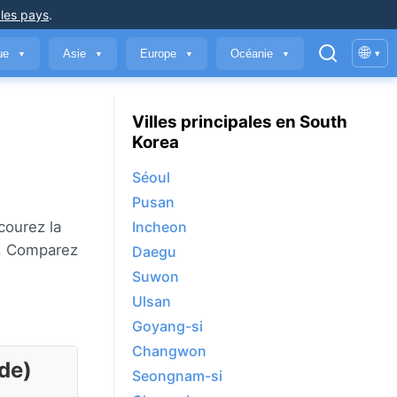
 les pays
.
🌐
que
Asie
Europe
Océanie
▾
▼
▼
▼
▼
Villes principales en South
Korea
Séoul
Pusan
rcourez la
Incheon
us. Comparez
Daegu
Suwon
Ulsan
Goyang-si
Changwon
de)
Seongnam-si