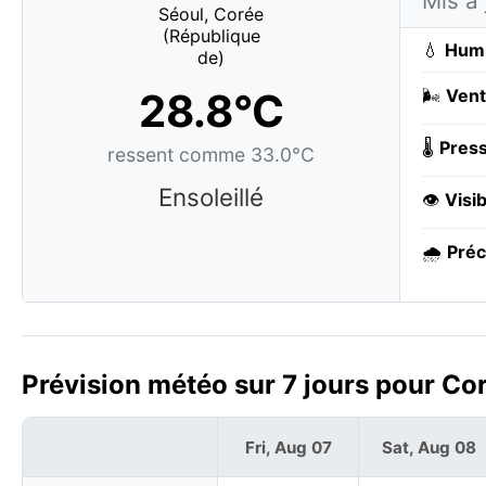
Mis à 
💧
Humi
28.8°C
🌬️
Vent
🌡️
Press
ressent comme 33.0°C
Ensoleillé
👁️
Visib
🌧️
Préc
Prévision météo sur 7 jours pour Cor
Fri, Aug 07
Sat, Aug 08