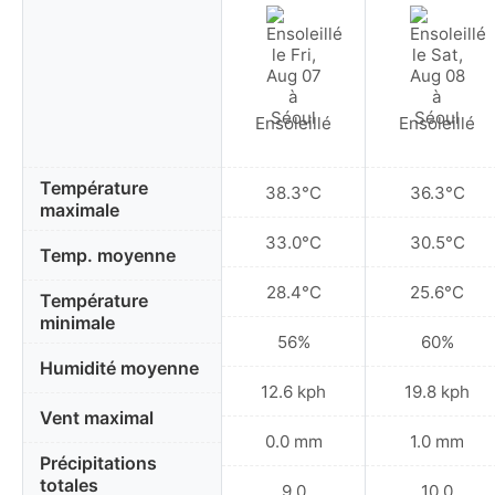
Ensoleillé
Ensoleillé
Température
38.3°C
36.3°C
maximale
33.0°C
30.5°C
Temp. moyenne
28.4°C
25.6°C
Température
minimale
56%
60%
Humidité moyenne
12.6 kph
19.8 kph
Vent maximal
0.0 mm
1.0 mm
Précipitations
totales
9.0
10.0