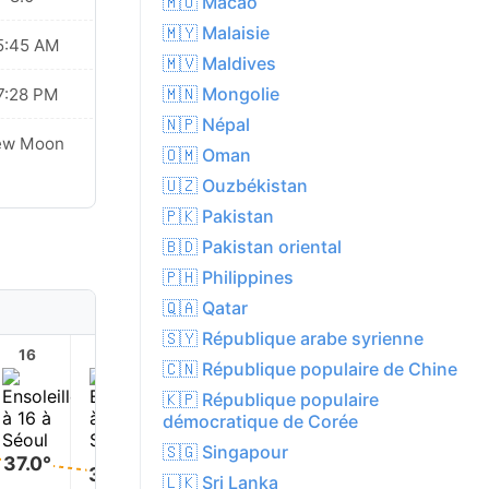
🇲🇴 Macao
🇲🇾 Malaisie
5:45 AM
🇲🇻 Maldives
🇲🇳 Mongolie
7:28 PM
🇳🇵 Népal
ew Moon
🇴🇲 Oman
🇺🇿 Ouzbékistan
🇵🇰 Pakistan
🇧🇩 Pakistan oriental
🇵🇭 Philippines
🇶🇦 Qatar
🇸🇾 République arabe syrienne
16
17
18
19
20
21
🇨🇳 République populaire de Chine
🇰🇵 République populaire
démocratique de Corée
🇸🇬 Singapour
37.0°
36.0°
36.0°
🇱🇰 Sri Lanka