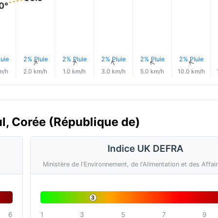
0°
uie
2% Pluie
2% Pluie
2% Pluie
2% Pluie
2% Pluie
↑
↑
↑
↑
↑
↑
m/h
2.0 km/h
1.0 km/h
3.0 km/h
5.0 km/h
10.0 km/h
oul, Corée (République de)
Indice UK DEFRA
Ministère de l'Environnement, de l'Alimentation et des Affai
3
6
1
3
5
7
9