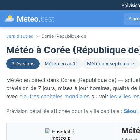
Prévisio
Meteo.
best
Afriq
vers d'autres
>
Corée (République de)
Météo à Corée (République de
Prévisions
Météo en août
Météo en septembre
Météo en direct dans Corée (République de) — actuel
prévision de 7 jours, mises à jour horaires, qualité de
avec
d'autres capitales mondiales
ou voir
les villes 
Prévision détaillée affichée pour la ville capitale :
Séoul
.
Mété