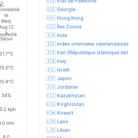
🇵🇸 État de Palestine
🇬🇪 Géorgie
🇭🇰 Hong Kong
🇨🇨 Îles Cocos
soleillé
🇮🇳 Inde
🇮🇩 Indes orientales néerlandaises
🇮🇷 Iran (République islamique de)
31.7°C
🇮🇶 Iraq
25.5°C
🇮🇱 Israël
🇯🇵 Japon
20.4°C
🇯🇴 Jordanie
54%
🇰🇿 Kazakhstan
🇰🇬 Kirghizstan
0.2 kph
🇰🇼 Koweït
🇱🇦 Laos
0.0 mm
🇱🇧 Liban
8.0