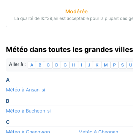
Modérée
La qualité de l&#39;air est acceptable pour la plupart des g
Météo dans toutes les grandes ville
Aller à :
A
B
C
D
G
H
I
J
K
M
P
S
U
A
Météo à Ansan-si
B
Météo à Bucheon-si
C
Météo à Changwon
Météo à Cheonan