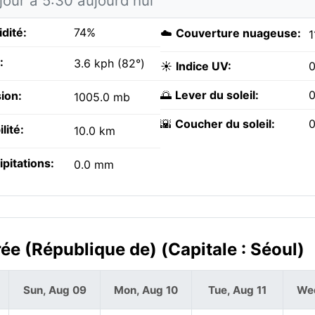
jour à 5:30 aujourd'hui
dité:
74%
☁️
Couverture nuageuse:
1
:
3.6 kph (82°)
☀️
Indice UV:
0
🌅
Lever du soleil:
0
ion:
1005.0 mb
🌇
Coucher du soleil:
0
ilité:
10.0 km
ipitations:
0.0 mm
ée (République de) (Capitale : Séoul)
Sun, Aug 09
Mon, Aug 10
Tue, Aug 11
Wed