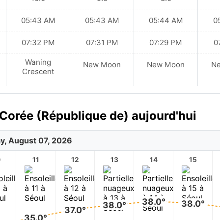
05:43 AM
05:43 AM
05:44 AM
0
07:32 PM
07:31 PM
07:29 PM
0
Waning
New Moon
New Moon
N
Crescent
 Corée (République de) aujourd'hui
ay, August 07, 2026
0
11
12
13
14
15
38.0°
38.0°
38.0°
37.0°
35.0°