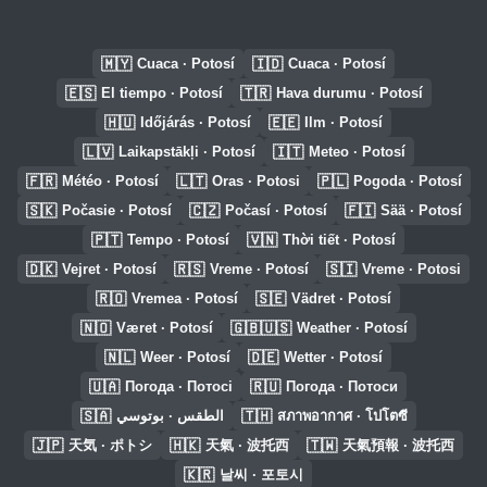
🇲🇾
🇮🇩
Cuaca · Potosí
Cuaca · Potosí
🇪🇸
🇹🇷
El tiempo · Potosí
Hava durumu · Potosí
🇭🇺
🇪🇪
Időjárás · Potosí
Ilm · Potosí
🇱🇻
🇮🇹
Laikapstākļi · Potosí
Meteo · Potosí
🇫🇷
🇱🇹
🇵🇱
Météo · Potosí
Oras · Potosi
Pogoda · Potosí
🇸🇰
🇨🇿
🇫🇮
Počasie · Potosí
Počasí · Potosí
Sää · Potosí
🇵🇹
🇻🇳
Tempo · Potosí
Thời tiết · Potosí
🇩🇰
🇷🇸
🇸🇮
Vejret · Potosí
Vreme · Potosí
Vreme · Potosi
🇷🇴
🇸🇪
Vremea · Potosí
Vädret · Potosí
🇳🇴
🇬🇧🇺🇸
Været · Potosí
Weather · Potosí
🇳🇱
🇩🇪
Weer · Potosí
Wetter · Potosí
🇺🇦
🇷🇺
Погода · Потосі
Погода · Потоси
🇸🇦
🇹🇭
الطقس · بوتوسي
สภาพอากาศ · โปโตซี
🇯🇵
🇭🇰
🇹🇼
天気 · ポトシ
天氣 · 波托西
天氣預報 · 波托西
🇰🇷
날씨 · 포토시