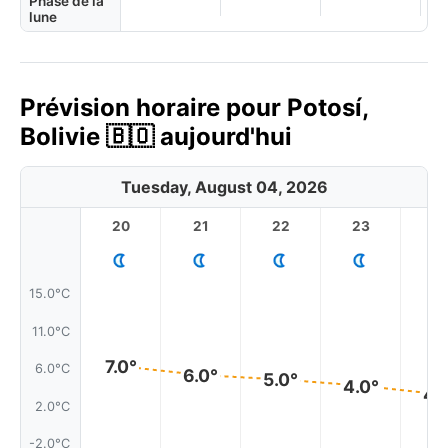
Phase de la
lune
Prévision horaire pour Potosí,
Bolivie 🇧🇴 aujourd'hui
Tuesday, August 04, 2026
20
21
22
23
15.0°C
11.0°C
7.0°
6.0°C
6.0°
5.0°
4.0°
4.
2.0°C
-2.0°C