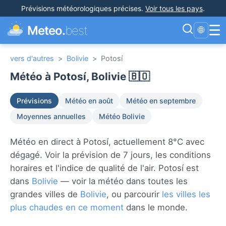
Prévisions météorologiques précises
.
Voir tous les pays
.
☰
Meteo.
best
🌐
vers d'autres
>
Bolivie
>
Potosí
Météo à Potosí, Bolivie 🇧🇴
Prévisions
Météo en août
Météo en septembre
Moyennes annuelles
Météo Bolivie
Météo en direct à Potosí, actuellement 8°C avec
dégagé. Voir la prévision de 7 jours, les conditions
horaires et l'indice de qualité de l'air. Potosí est
dans
Bolivie
— voir la météo dans toutes les
grandes villes de
Bolivie
, ou parcourir
les villes les
plus chaudes en ce moment
dans le monde.