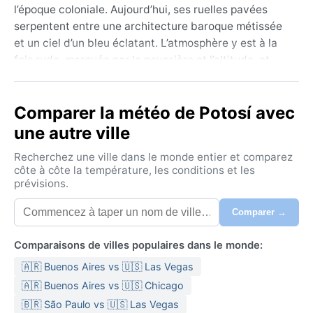
l’époque coloniale. Aujourd’hui, ses ruelles pavées
serpentent entre une architecture baroque métissée
et un ciel d’un bleu éclatant. L’atmosphère y est à la
fois rude, marquée par la poussière et l’altitude, et
vibrante de traditions indigènes. Les visiteurs
découvrent la Casa de la Moneda et les églises aux
Comparer la météo de Potosí avec
retables dorés, tandis que les marchés locaux offrent
un aperçu de la vie quotidienne à près de 4 090
une autre ville
mètres.
Recherchez une ville dans le monde entier et comparez
Le climat de Potosí est classé BSk, soit semi-aride
côte à côte la température, les conditions et les
prévisions.
froid. Les étés (décembre à février) sont la saison
des pluies, avec de courtes averses l’après-midi et
Comparer →
des températures oscillant entre 5 et 18 °C. Les
hivers (juin à août) sont secs et glacials : les nuits
Comparaisons de villes populaires dans le monde:
tombent souvent sous zéro, avec des gelées
🇦🇷 Buenos Aires vs 🇺🇸 Las Vegas
fréquentes, tandis que les journées restent
ensoleillées mais fraîches (0 à 15 °C). L’humidité reste
🇦🇷 Buenos Aires vs 🇺🇸 Chicago
faible toute l’année, sauf en été. Pour tout voyage sur
🇧🇷 São Paulo vs 🇺🇸 Las Vegas