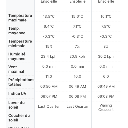
Ensoleillé
Ensoleillé
Ensoleillé
Température
13.5°C
15.6°C
16.1°C
maximale
6.4°C
7.1°C
7.5°C
Temp.
moyenne
-0.3°C
-0.3°C
-0.3°C
Température
minimale
15%
7%
8%
Humidité
23.4 kph
20.9 kph
30.2 kph
moyenne
0.0 mm
0.0 mm
0.0 mm
Vent
maximal
11.0
10.0
6.0
Précipitations
totales
06:50 AM
06:49 AM
06:49 AM
0
Indice UV
06:07 PM
06:08 PM
06:08 PM
Lever du
Waning
Last Quarter
Last Quarter
soleil
Crescent
Coucher du
soleil