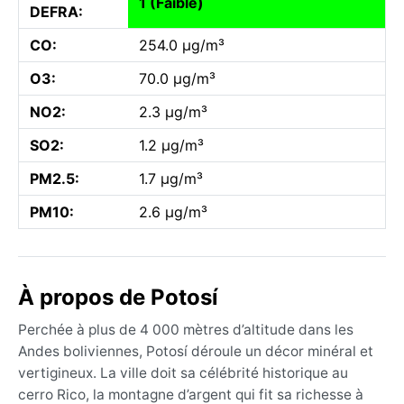
1 (Faible)
DEFRA:
CO:
254.0 µg/m³
O3:
70.0 µg/m³
NO2:
2.3 µg/m³
SO2:
1.2 µg/m³
PM2.5:
1.7 µg/m³
PM10:
2.6 µg/m³
À propos de Potosí
Perchée à plus de 4 000 mètres d’altitude dans les
Andes boliviennes, Potosí déroule un décor minéral et
vertigineux. La ville doit sa célébrité historique au
cerro Rico, la montagne d’argent qui fit sa richesse à