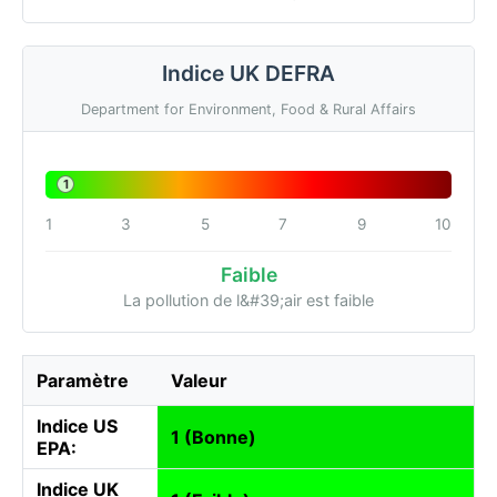
Indice UK DEFRA
Department for Environment, Food & Rural Affairs
1
1
3
5
7
9
10
Faible
La pollution de l&#39;air est faible
Paramètre
Valeur
Indice US
1 (Bonne)
EPA:
Indice UK