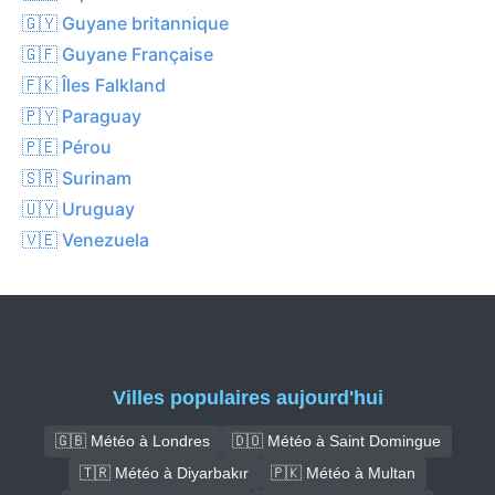
🇬🇾 Guyane britannique
🇬🇫 Guyane Française
🇫🇰 Îles Falkland
🇵🇾 Paraguay
🇵🇪 Pérou
🇸🇷 Surinam
🇺🇾 Uruguay
🇻🇪 Venezuela
Villes populaires aujourd'hui
🇬🇧 Météo à Londres
🇩🇴 Météo à Saint Domingue
🇹🇷 Météo à Diyarbakır
🇵🇰 Météo à Multan