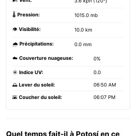
🌬️
Vent:
3.6 kph (120°)
🌡️
Pression:
1015.0 mb
👁️
Visibilité:
10.0 km
🌧️
Précipitations:
0.0 mm
☁️
Couverture nuageuse:
0%
☀️
Indice UV:
0.0
🌅
Lever du soleil:
06:50 AM
🌇
Coucher du soleil:
06:07 PM
Quel temps fait-il à Potosí en ce