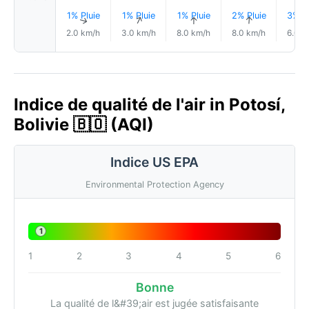
1% Pluie
1% Pluie
1% Pluie
2% Pluie
3% Pl
↑
↑
↑
↑
2.0 km/h
3.0 km/h
8.0 km/h
8.0 km/h
6.0 k
Indice de qualité de l'air in Potosí,
Bolivie 🇧🇴 (AQI)
Indice US EPA
Environmental Protection Agency
1
1
2
3
4
5
6
Bonne
La qualité de l&#39;air est jugée satisfaisante