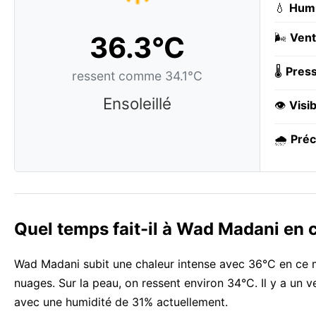
💧
Humi
36.3°C
🌬️
Vent
🌡️
Press
ressent comme 34.1°C
Ensoleillé
👁️
Visib
🌧️
Préc
Quel temps fait-il à Wad Madani en
Wad Madani subit une chaleur intense avec 36°C en ce mo
nuages. Sur la peau, on ressent environ 34°C. Il y a un 
avec une humidité de 31% actuellement.