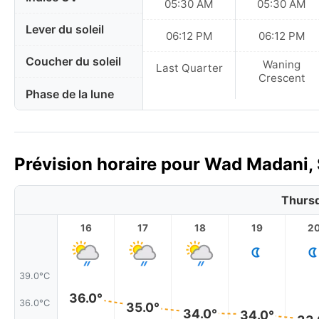
05:30 AM
05:30 AM
Lever du soleil
06:12 PM
06:12 PM
Coucher du soleil
Waning
Last Quarter
Crescent
Phase de la lune
Prévision horaire pour Wad Madani, 
Thursd
16
17
18
19
2
39.0°C
36.0°
36.0°C
35.0°
34.0°
34.0°