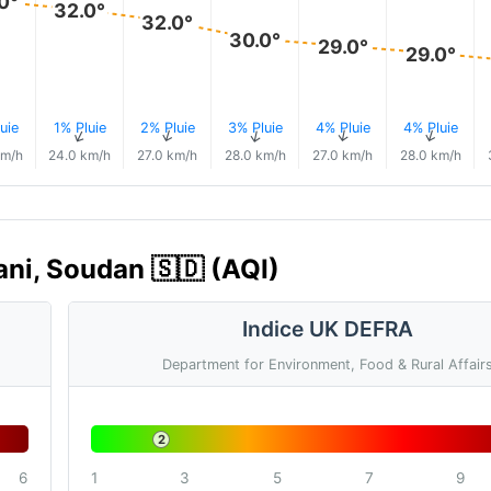
0°
32.0°
32.0°
30.0°
29.0°
29.0°
uie
1% Pluie
2% Pluie
3% Pluie
4% Pluie
4% Pluie
↑
↑
↑
↑
↑
↑
km/h
24.0 km/h
27.0 km/h
28.0 km/h
27.0 km/h
28.0 km/h
dani, Soudan 🇸🇩 (AQI)
Indice UK DEFRA
Department for Environment, Food & Rural Affair
2
6
1
3
5
7
9