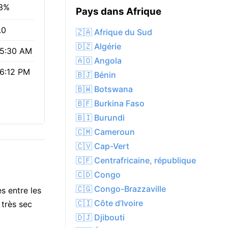
3%
Pays dans Afrique
.0
🇿🇦 Afrique du Sud
🇩🇿 Algérie
5:30 AM
🇦🇴 Angola
6:12 PM
🇧🇯 Bénin
🇧🇼 Botswana
🇧🇫 Burkina Faso
🇧🇮 Burundi
🇨🇲 Cameroun
🇨🇻 Cap-Vert
🇨🇫 Centrafricaine, république
🇨🇩 Congo
🇨🇬 Congo-Brazzaville
s entre les
🇨🇮 Côte d’Ivoire
 très sec
🇩🇯 Djibouti