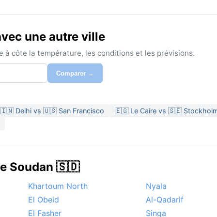
ec une autre ville
à côte la température, les conditions et les prévisions.
Comparer →
🇮🇳 Delhi vs 🇺🇸 San Francisco
🇪🇬 Le Caire vs 🇸🇪 Stockhol
de Soudan 🇸🇩
Khartoum North
Nyala
El Obeid
Al-Qadarif
El Fasher
Singa