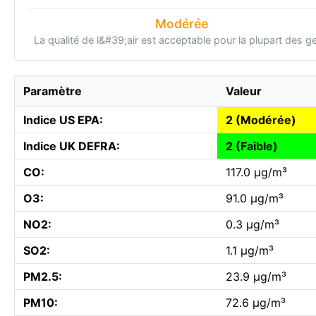
Modérée
La qualité de l&#39;air est acceptable pour la plupart des g
Paramètre
Valeur
Indice US EPA:
2 (Modérée)
Indice UK DEFRA:
2 (Faible)
CO:
117.0 µg/m³
O3:
91.0 µg/m³
NO2:
0.3 µg/m³
SO2:
1.1 µg/m³
PM2.5:
23.9 µg/m³
PM10:
72.6 µg/m³