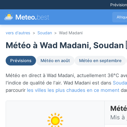
Prévisio
Meteo.
best
Afriq
vers d'autres
>
Soudan
>
Wad Madani
Météo à Wad Madani, Soudan 
Prévisions
Météo en août
Météo en septembre
Météo en direct à Wad Madani, actuellement 36°C avec e
l'indice de qualité de l'air. Wad Madani est dans
Souda
parcourir
les villes les plus chaudes en ce moment
da
Mété
Mis à 