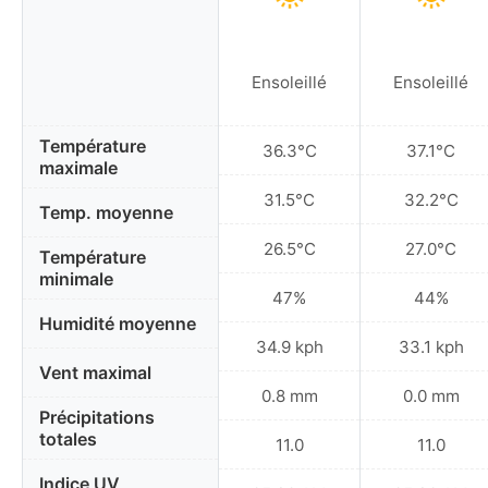
Ensoleillé
Ensoleillé
Température
36.3°C
37.1°C
maximale
31.5°C
32.2°C
Temp. moyenne
26.5°C
27.0°C
Température
minimale
47%
44%
Humidité moyenne
34.9 kph
33.1 kph
Vent maximal
0.8 mm
0.0 mm
Précipitations
totales
11.0
11.0
Indice UV