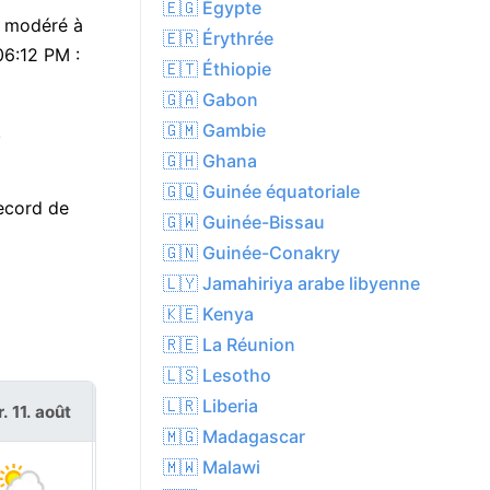
🇪🇬 Égypte
t modéré à
🇪🇷 Érythrée
06:12 PM :
🇪🇹 Éthiopie
🇬🇦 Gabon
🇬🇲 Gambie
.
🇬🇭 Ghana
🇬🇶 Guinée équatoriale
record de
🇬🇼 Guinée-Bissau
🇬🇳 Guinée-Conakry
🇱🇾 Jamahiriya arabe libyenne
🇰🇪 Kenya
🇷🇪 La Réunion
🇱🇸 Lesotho
🇱🇷 Liberia
. 11. août
mer. 12. août
🇲🇬 Madagascar
🇲🇼 Malawi