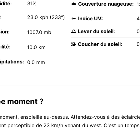
dité:
31%
☁️
Couverture nuageuse:
1
:
23.0 kph (233°)
☀️
Indice UV:
4
🌅
Lever du soleil:
0
ion:
1007.0 mb
🌇
Coucher du soleil:
0
ilité:
10.0 km
ipitations:
0.0 mm
 ce moment ?
ment, ensoleillé au-dessus. Attendez-vous à des éclaircie
vent perceptible de 23 km/h venant du west. C'est un temps