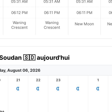
05:31 AM
05:31 AM
05:31 AM
0
06:12 PM
06:11 PM
06:11 PM
0
Waning
Waning
New Moon
N
Crescent
Crescent
Soudan 🇸🇩 aujourd'hui
ay, August 06, 2026
0
21
22
23
1