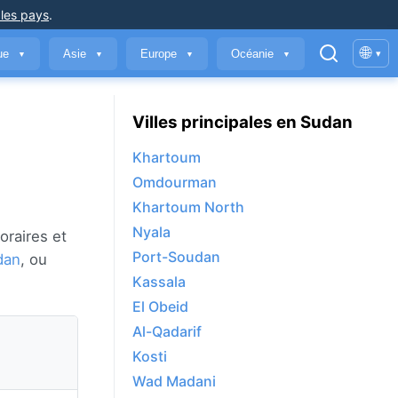
 les pays
.
🌐
que
Asie
Europe
Océanie
▾
▼
▼
▼
▼
Villes principales en Sudan
Khartoum
Omdourman
Khartoum North
Nyala
oraires et
Port-Soudan
dan
, ou
Kassala
El Obeid
Al-Qadarif
Kosti
Wad Madani