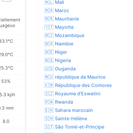
🇲🇱 Mali
🇲🇦 Maroc
🇲🇷 Mauritanie
tiellement
Partiellement
uageux
nuageux
🇾🇹 Mayotte
🇲🇿 Mozambique
33.1°C
36.7°C
🇳🇦 Namibie
🇳🇪 Niger
29.0°C
31.6°C
🇳🇬 Nigeria
25.3°C
26.1°C
🇺🇬 Ouganda
🇲🇺 république de Maurice
53%
42%
🇰🇲 République des Comores
🇸🇿 Royaume d’Eswatini
5.3 kph
22.7 kph
🇷🇼 Rwanda
0.3 mm
0.5 mm
🇪🇭 Sahara marocain
🇸🇭 Sainte-Hélène
8.0
9.0
🇸🇹 São Tomé-et-Príncipe