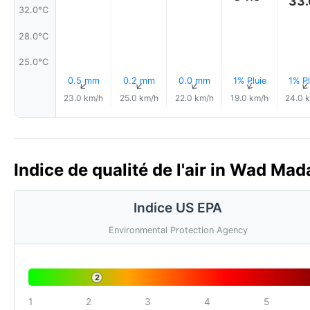
33.
32.0°C
28.0°C
25.0°C
0.5 mm
0.2 mm
0.0 mm
1% Pluie
1% Pl
↑
↑
↑
↑
23.0 km/h
25.0 km/h
22.0 km/h
19.0 km/h
24.0 
Indice de qualité de l'air in Wad Ma
Indice US EPA
Environmental Protection Agency
2
1
2
3
4
5