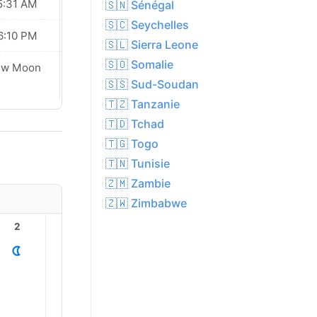
5:31 AM
05:31 AM
🇸🇳 Sénégal
🇸🇨 Seychelles
6:10 PM
06:10 PM
🇸🇱 Sierra Leone
🇸🇴 Somalie
ew Moon
New Moon
🇸🇸 Sud-Soudan
🇹🇿 Tanzanie
🇹🇩 Tchad
🇹🇬 Togo
🇹🇳 Tunisie
🇿🇲 Zambie
🇿🇼 Zimbabwe
2
3
4
5
6
7