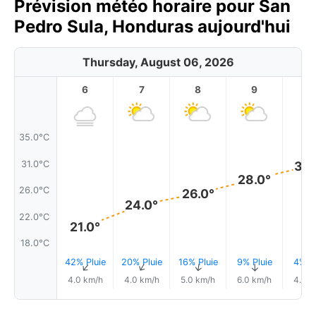
Prévision météo horaire pour San
Pedro Sula, Honduras aujourd'hui
Thursday, August 06, 2026
6
7
8
9
1
35.0°C
31.0°C
30.
28.0°
26.0°C
26.0°
24.0°
22.0°C
21.0°
18.0°C
42% Pluie
20% Pluie
16% Pluie
9% Pluie
4% Pl
↑
↑
↑
↑
4.0 km/h
4.0 km/h
5.0 km/h
6.0 km/h
4.0 k