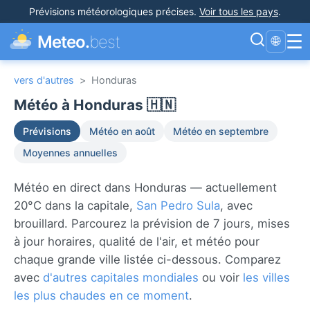
Prévisions météorologiques précises
.
Voir tous les pays
.
☰
Meteo.
best
🌐
vers d'autres
>
Honduras
Météo à Honduras 🇭🇳
Prévisions
Météo en août
Météo en septembre
Moyennes annuelles
Météo en direct dans Honduras — actuellement
20°C dans la capitale,
San Pedro Sula
, avec
brouillard. Parcourez la prévision de 7 jours, mises
à jour horaires, qualité de l'air, et météo pour
chaque grande ville listée ci-dessous. Comparez
avec
d'autres capitales mondiales
ou voir
les villes
les plus chaudes en ce moment
.