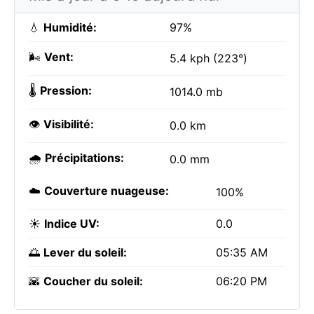
💧
Humidité:
97%
🌬️
Vent:
5.4 kph (223°)
🌡️
Pression:
1014.0 mb
👁️
Visibilité:
0.0 km
🌧️
Précipitations:
0.0 mm
☁️
Couverture nuageuse:
100%
☀️
Indice UV:
0.0
🌅
Lever du soleil:
05:35 AM
🌇
Coucher du soleil:
06:20 PM