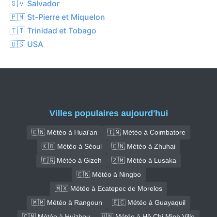
🇸🇻 Salvador
🇵🇲 St-Pierre et Miquelon
🇹🇹 Trinidad et Tobago
🇺🇸 USA
Villes populaires aujourd'hui
🇨🇳 Météo à Huai'an
🇮🇳 Météo à Coimbatore
🇰🇷 Météo à Séoul
🇨🇳 Météo à Zhuhai
🇪🇬 Météo à Gizeh
🇿🇲 Météo à Lusaka
🇨🇳 Météo à Ningbo
🇲🇽 Météo à Ecatepec de Morelos
🇲🇲 Météo à Rangoun
🇪🇨 Météo à Guayaquil
🇨🇳 Météo à Huizhou
🇻🇳 Météo à Hô Chi Minh Ville