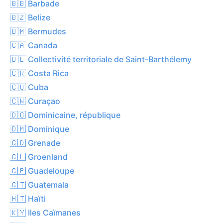
🇧🇧 Barbade
🇧🇿 Belize
🇧🇲 Bermudes
🇨🇦 Canada
🇧🇱 Collectivité territoriale de Saint-Barthélemy
🇨🇷 Costa Rica
🇨🇺 Cuba
🇨🇼 Curaçao
🇩🇴 Dominicaine, république
🇩🇲 Dominique
🇬🇩 Grenade
🇬🇱 Groenland
🇬🇵 Guadeloupe
🇬🇹 Guatemala
🇭🇹 Haïti
🇰🇾 Iles Caïmanes