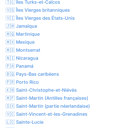
🇹🇨 îles Turks-et-Caïcos
🇻🇬 Îles Vierges britanniques
🇻🇮 Îles Vierges des États-Unis
🇯🇲 Jamaïque
🇲🇶 Martinique
🇲🇽 Mexique
🇲🇸 Montserrat
🇳🇮 Nicaragua
🇵🇦 Panamá
🇧🇶 Pays-Bas caribéens
🇵🇷 Porto Rico
🇰🇳 Saint-Christophe-et-Niévès
🇲🇫 Saint-Martin (Antilles françaises)
🇸🇽 Saint-Martin (partie néerlandaise)
🇻🇨 Saint-Vincent-et-les-Grenadines
🇱🇨 Sainte-Lucie