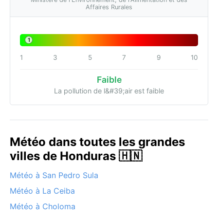
Affaires Rurales
1
1
3
5
7
9
10
Faible
La pollution de l&#39;air est faible
Météo dans toutes les grandes
villes de Honduras 🇭🇳
Météo à San Pedro Sula
Météo à La Ceiba
Météo à Choloma