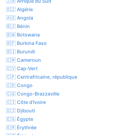
🇿🇦 Afrique du Sud
🇩🇿 Algérie
🇦🇴 Angola
🇧🇯 Bénin
🇧🇼 Botswana
🇧🇫 Burkina Faso
🇧🇮 Burundi
🇨🇲 Cameroun
🇨🇻 Cap-Vert
🇨🇫 Centrafricaine, république
🇨🇩 Congo
🇨🇬 Congo-Brazzaville
🇨🇮 Côte d’Ivoire
🇩🇯 Djibouti
🇪🇬 Égypte
🇪🇷 Érythrée