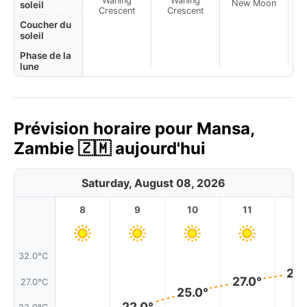
Waning
Waning
New Moon
N
soleil
Crescent
Crescent
Coucher du
soleil
Phase de la
lune
Prévision horaire pour Mansa,
Zambie 🇿🇲 aujourd'hui
Saturday, August 08, 2026
8
9
10
11
1
32.0°C
29.
27.0°
27.0°C
25.0°
22.0°