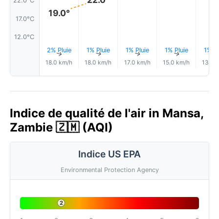
22.0°C
19.0°
17.0°C
12.0°C
2% Pluie
1% Pluie
1% Pluie
1% Pluie
1% Pl
↑
↑
↑
↑
18.0 km/h
18.0 km/h
17.0 km/h
15.0 km/h
13.0 
Indice de qualité de l'air in Mansa,
Zambie 🇿🇲 (AQI)
Indice US EPA
Environmental Protection Agency
2