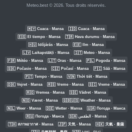
Meteo.best © 2026. Tous droits réservés.
🇲🇾
🇮🇩
Cuaca · Mansa
Cuaca · Mansa
🇪🇸
🇹🇷
El tiempo · Mansa
Hava durumu · Mansa
🇭🇺
🇪🇪
Időjárás · Mansa
Ilm · Mansa
🇱🇻
🇮🇹
Laikapstākļi · Mansa
Meteo · Mansa
🇫🇷
🇱🇹
🇵🇱
Météo · Mansa
Oras · Mansa
Pogoda · Mansa
🇸🇰
🇨🇿
🇫🇮
Počasie · Mansa
Počasí · Mansa
Sää · Mansa
🇵🇹
🇻🇳
Tempo · Mansa
Thời tiết · Mansa
🇩🇰
🇷🇸
🇸🇮
Vejret · Mansa
Vreme · Mansa
Vreme · Mansa
🇷🇴
🇸🇪
Vremea · Mansa
Vädret · Mansa
🇳🇴
🇬🇧🇺🇸
Været · Mansa
Weather · Mansa
🇳🇱
🇩🇪
🇺🇦
Weer · Mansa
Wetter · Mansa
Погода · Манса
🇷🇺
🇸🇦
Погода · Манса
الطقس · Mansa
🇹🇭
🇯🇵
🇭🇰
สภาพอากาศ · Mansa
天気 · Mansa
天氣 · 曼薩