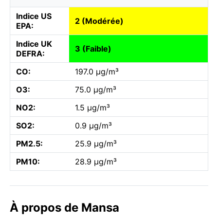
Indice US
2 (Modérée)
EPA:
Indice UK
3 (Faible)
DEFRA:
CO:
197.0 µg/m³
O3:
75.0 µg/m³
NO2:
1.5 µg/m³
SO2:
0.9 µg/m³
PM2.5:
25.9 µg/m³
PM10:
28.9 µg/m³
À propos de Mansa