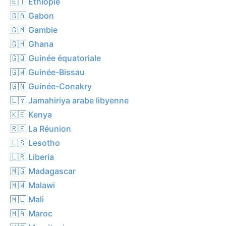
🇪🇹 Éthiopie
🇬🇦 Gabon
🇬🇲 Gambie
🇬🇭 Ghana
🇬🇶 Guinée équatoriale
🇬🇼 Guinée-Bissau
🇬🇳 Guinée-Conakry
🇱🇾 Jamahiriya arabe libyenne
🇰🇪 Kenya
🇷🇪 La Réunion
🇱🇸 Lesotho
🇱🇷 Liberia
🇲🇬 Madagascar
🇲🇼 Malawi
🇲🇱 Mali
🇲🇦 Maroc