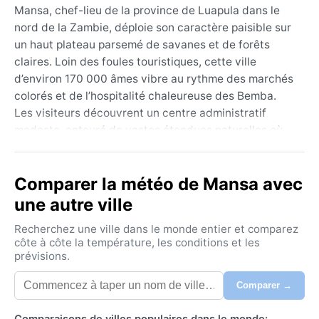
Mansa, chef-lieu de la province de Luapula dans le
nord de la Zambie, déploie son caractère paisible sur
un haut plateau parsemé de savanes et de forêts
claires. Loin des foules touristiques, cette ville
d’environ 170 000 âmes vibre au rythme des marchés
colorés et de l’hospitalité chaleureuse des Bemba.
Les visiteurs découvrent un centre administratif
modeste, entouré de vastes étendues naturelles où
les baobabs et les termitières ponctuent le paysage.
Non loin, les zones humides et les lacs de la région –
Comparer la météo de Mansa avec
comme le lac Bangweulu – attirent ornithologues et
amateurs de nature sauvage. L’ambiance y est
une autre ville
décontractée, celle d’une porte d’entrée vers les
Recherchez une ville dans le monde entier et comparez
contrées encore préservées du Nord zambien.
côte à côte la température, les conditions et les
prévisions.
Sous la classification de Köppen Cwa (subtropical
humide à hiver sec), Mansa connaît trois saisons bien
Comparer →
tranchées. L’été austral, de novembre à mars, est
chaud et très pluvieux, avec des températures
Comparaisons de villes populaires dans le monde: