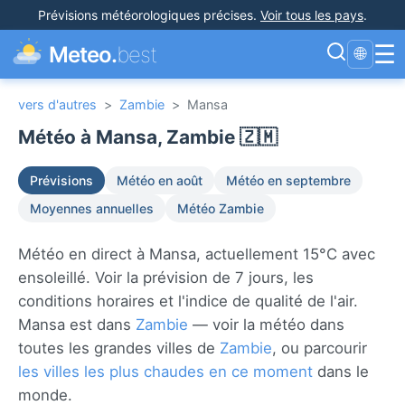
Prévisions météorologiques précises
.
Voir tous les pays
.
☰
Meteo.
best
🌐
vers d'autres
>
Zambie
>
Mansa
Météo à Mansa, Zambie 🇿🇲
Prévisions
Météo en août
Météo en septembre
Moyennes annuelles
Météo Zambie
Météo en direct à Mansa, actuellement 15°C avec
ensoleillé. Voir la prévision de 7 jours, les
conditions horaires et l'indice de qualité de l'air.
Mansa est dans
Zambie
— voir la météo dans
toutes les grandes villes de
Zambie
, ou parcourir
les villes les plus chaudes en ce moment
dans le
monde.