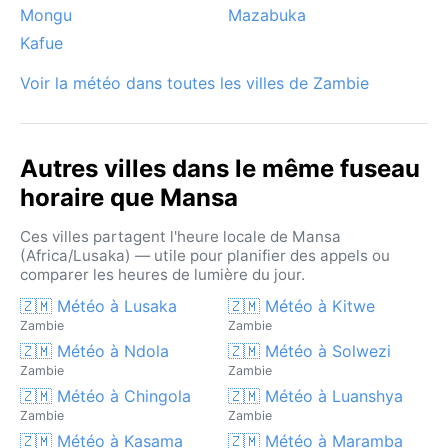
phénomène notable est la mousson australienne, qui
Mongu
Mazabuka
apporte l’essentiel des précipitations. Mansa offre
Kafue
donc une expérience climatique contrastée, parfaite
pour les voyageurs curieux de ressentir la force des
Voir la météo dans toutes les villes de Zambie
tropiques zambiens.
Autres villes dans le même fuseau
horaire que Mansa
Ces villes partagent l'heure locale de Mansa
(Africa/Lusaka) — utile pour planifier des appels ou
comparer les heures de lumière du jour.
🇿🇲 Météo à Lusaka
🇿🇲 Météo à Kitwe
Zambie
Zambie
🇿🇲 Météo à Ndola
🇿🇲 Météo à Solwezi
Zambie
Zambie
🇿🇲 Météo à Chingola
🇿🇲 Météo à Luanshya
Zambie
Zambie
🇿🇲 Météo à Kasama
🇿🇲 Météo à Maramba