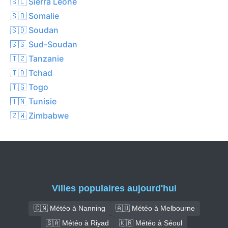
🇸🇱 Sierra Leone
🇸🇴 Somalie
🇸🇩 Soudan
🇸🇸 Sud-Soudan
🇹🇿 Tanzanie
🇹🇩 Tchad
🇹🇬 Togo
🇹🇳 Tunisie
🇿🇼 Zimbabwe
Villes populaires aujourd'hui
🇨🇳 Météo à Nanning
🇦🇺 Météo à Melbourne
🇸🇦 Météo à Riyad
🇰🇷 Météo à Séoul