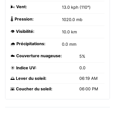
🌬️
Vent:
13.0 kph (110°)
🌡️
Pression:
1020.0 mb
👁️
Visibilité:
10.0 km
🌧️
Précipitations:
0.0 mm
☁️
Couverture nuageuse:
5%
☀️
Indice UV:
0.0
🌅
Lever du soleil:
06:19 AM
🌇
Coucher du soleil:
06:00 PM