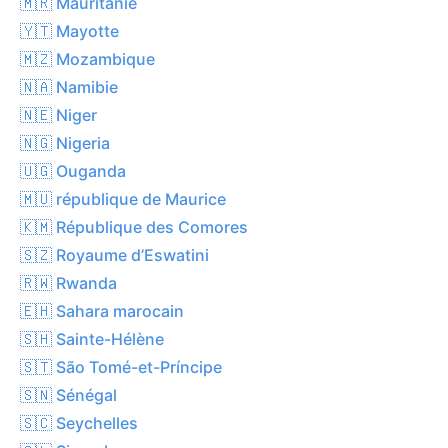
🇲🇷 Mauritanie
🇾🇹 Mayotte
🇲🇿 Mozambique
🇳🇦 Namibie
🇳🇪 Niger
🇳🇬 Nigeria
🇺🇬 Ouganda
🇲🇺 république de Maurice
🇰🇲 République des Comores
🇸🇿 Royaume d’Eswatini
🇷🇼 Rwanda
🇪🇭 Sahara marocain
🇸🇭 Sainte-Hélène
🇸🇹 São Tomé-et-Príncipe
🇸🇳 Sénégal
🇸🇨 Seychelles