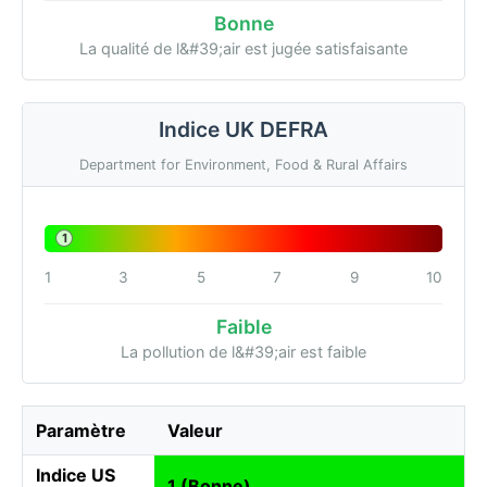
Bonne
La qualité de l&#39;air est jugée satisfaisante
Indice UK DEFRA
Department for Environment, Food & Rural Affairs
1
1
3
5
7
9
10
Faible
La pollution de l&#39;air est faible
Paramètre
Valeur
Indice US
1 (Bonne)