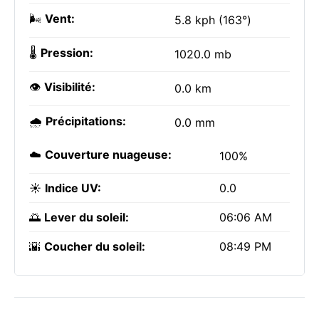
🌬️
Vent:
5.8 kph (163°)
🌡️
Pression:
1020.0 mb
👁️
Visibilité:
0.0 km
🌧️
Précipitations:
0.0 mm
☁️
Couverture nuageuse:
100%
☀️
Indice UV:
0.0
🌅
Lever du soleil:
06:06 AM
🌇
Coucher du soleil:
08:49 PM