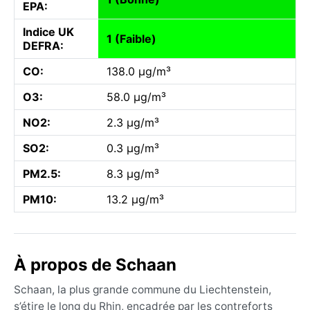
EPA:
Indice UK
1 (Faible)
DEFRA:
CO:
138.0 µg/m³
O3:
58.0 µg/m³
NO2:
2.3 µg/m³
SO2:
0.3 µg/m³
PM2.5:
8.3 µg/m³
PM10:
13.2 µg/m³
À propos de Schaan
Schaan, la plus grande commune du Liechtenstein,
s’étire le long du Rhin, encadrée par les contreforts