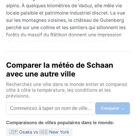
alpins. À quelques kilomètres de Vaduz, elle mêle vie
locale paisible et patrimoine industriel discret. La vue
sur les montagnes voisines, le château de Gutenberg
perché sur une colline et les sentiers qui sillonnent les
forêts du massif du Rätikon donnent une impression
de nature omniprésente. Les rues propres, les
maisons traditionnelles aux volets colorés et
l’atmosphère ordonnée du pays se retrouvent ici,
Comparer la météo de Schaan
dans une ville qui respire la quiétude helvétique sans
en avoir le statut.
avec une autre ville
Sous la classification de Köppen Dfb, Schaan connaît
Recherchez une ville dans le monde entier et comparez
un climat continental humide aux étés modérés. Les
côte à côte la température, les conditions et les
prévisions.
hivers sont froids, avec des températures souvent
négatives et des chutes de neige régulières de
Comparer →
décembre à mars, transformant le paysage en carte
postale blanche. L’été, de juin à août, reste
Comparaisons de villes populaires dans le monde:
agréablemente chaud, avec des maximales autour de
🇯🇵 Osaka vs 🇺🇸 New York
24°C, mais l’humidité peut devenir pesante après les