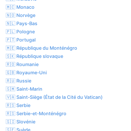
🇲🇨 Monaco
🇳🇴 Norvège
🇳🇱 Pays-Bas
🇵🇱 Pologne
🇵🇹 Portugal
🇲🇪 République du Monténégro
🇸🇰 République slovaque
🇷🇴 Roumanie
🇬🇧 Royaume-Uni
🇷🇺 Russie
🇸🇲 Saint-Marin
🇻🇦 Saint-Siège (État de la Cité du Vatican)
🇷🇸 Serbie
🇷🇸 Serbie-et-Monténégro
🇸🇮 Slovénie
🇸🇪 Suède