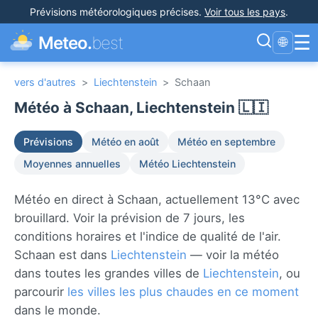
Prévisions météorologiques précises
.
Voir tous les pays
.
☰
Meteo.
best
🌐
vers d'autres
>
Liechtenstein
>
Schaan
Météo à Schaan, Liechtenstein 🇱🇮
Prévisions
Météo en août
Météo en septembre
Moyennes annuelles
Météo Liechtenstein
Météo en direct à Schaan, actuellement 13°C avec
brouillard. Voir la prévision de 7 jours, les
conditions horaires et l'indice de qualité de l'air.
Schaan est dans
Liechtenstein
— voir la météo
dans toutes les grandes villes de
Liechtenstein
, ou
parcourir
les villes les plus chaudes en ce moment
dans le monde.