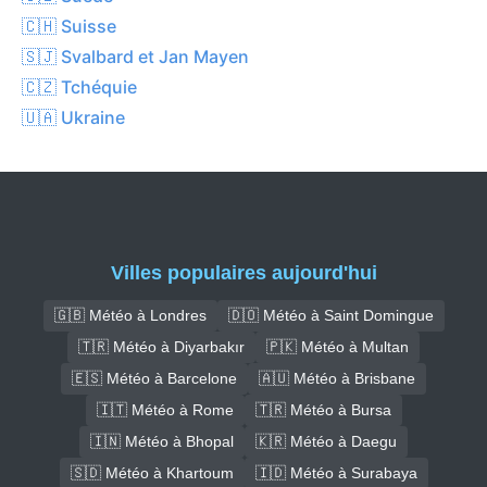
🇨🇭 Suisse
🇸🇯 Svalbard et Jan Mayen
🇨🇿 Tchéquie
🇺🇦 Ukraine
Villes populaires aujourd'hui
🇬🇧 Météo à Londres
🇩🇴 Météo à Saint Domingue
🇹🇷 Météo à Diyarbakır
🇵🇰 Météo à Multan
🇪🇸 Météo à Barcelone
🇦🇺 Météo à Brisbane
🇮🇹 Météo à Rome
🇹🇷 Météo à Bursa
🇮🇳 Météo à Bhopal
🇰🇷 Météo à Daegu
🇸🇩 Météo à Khartoum
🇮🇩 Météo à Surabaya