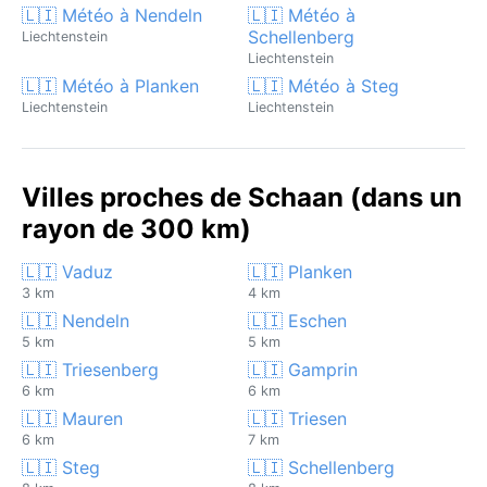
🇱🇮 Météo à Nendeln
🇱🇮 Météo à
Schellenberg
Liechtenstein
Liechtenstein
🇱🇮 Météo à Planken
🇱🇮 Météo à Steg
Liechtenstein
Liechtenstein
Villes proches de Schaan (dans un
rayon de 300 km)
🇱🇮 Vaduz
🇱🇮 Planken
3 km
4 km
🇱🇮 Nendeln
🇱🇮 Eschen
5 km
5 km
🇱🇮 Triesenberg
🇱🇮 Gamprin
6 km
6 km
🇱🇮 Mauren
🇱🇮 Triesen
6 km
7 km
🇱🇮 Steg
🇱🇮 Schellenberg