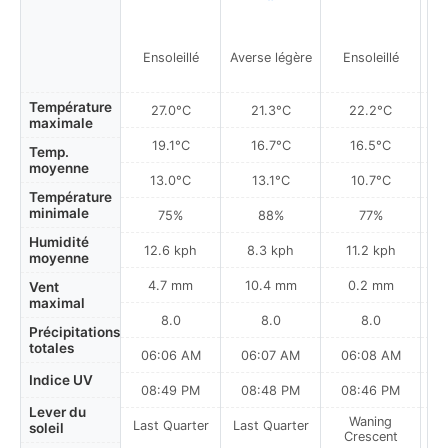
Ensoleillé
Averse légère
Ensoleillé
Température
27.0°C
21.3°C
22.2°C
maximale
19.1°C
16.7°C
16.5°C
Temp.
moyenne
13.0°C
13.1°C
10.7°C
Température
minimale
75%
88%
77%
Humidité
12.6 kph
8.3 kph
11.2 kph
moyenne
4.7 mm
10.4 mm
0.2 mm
Vent
maximal
8.0
8.0
8.0
Précipitations
totales
06:06 AM
06:07 AM
06:08 AM
0
Indice UV
08:49 PM
08:48 PM
08:46 PM
Lever du
Waning
Last Quarter
Last Quarter
soleil
Crescent