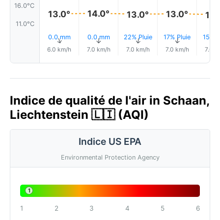
16.0°C
14.0°
13.0°
13.0°
13.0°
13.
11.0°C
0.0 mm
0.0 mm
22% Pluie
17% Pluie
15% P
↑
↑
↑
↑
6.0 km/h
7.0 km/h
7.0 km/h
7.0 km/h
7.0 k
Indice de qualité de l'air in Schaan,
Liechtenstein 🇱🇮 (AQI)
Indice US EPA
Environmental Protection Agency
1
1
2
3
4
5
6