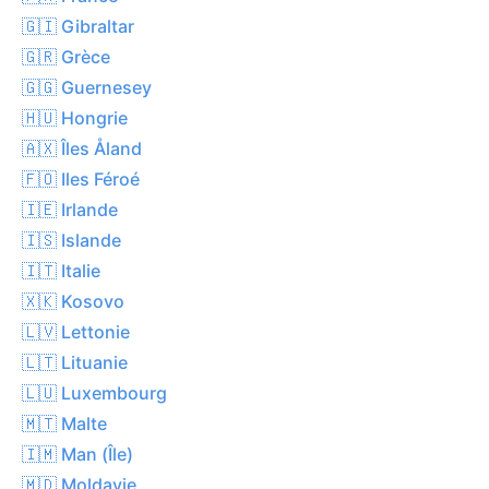
🇬🇮 Gibraltar
🇬🇷 Grèce
🇬🇬 Guernesey
🇭🇺 Hongrie
🇦🇽 Îles Åland
🇫🇴 Iles Féroé
🇮🇪 Irlande
🇮🇸 Islande
🇮🇹 Italie
🇽🇰 Kosovo
🇱🇻 Lettonie
🇱🇹 Lituanie
🇱🇺 Luxembourg
🇲🇹 Malte
🇮🇲 Man (Île)
🇲🇩 Moldavie