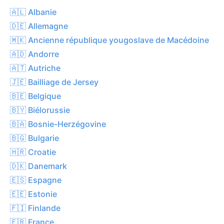
🇦🇱 Albanie
🇩🇪 Allemagne
🇲🇰 Ancienne république yougoslave de Macédoine
🇦🇩 Andorre
🇦🇹 Autriche
🇯🇪 Bailliage de Jersey
🇧🇪 Belgique
🇧🇾 Biélorussie
🇧🇦 Bosnie-Herzégovine
🇧🇬 Bulgarie
🇭🇷 Croatie
🇩🇰 Danemark
🇪🇸 Espagne
🇪🇪 Estonie
🇫🇮 Finlande
🇫🇷 France