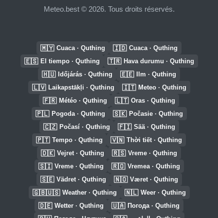
Meteo.best © 2026. Tous droits réservés.
🇲🇾
🇮🇩
Cuaca · Quthing
Cuaca · Quthing
🇪🇸
🇹🇷
El tiempo · Quthing
Hava durumu · Quthing
🇭🇺
🇪🇪
Időjárás · Quthing
Ilm · Quthing
🇱🇻
🇮🇹
Laikapstākļi · Quthing
Meteo · Quthing
🇫🇷
🇱🇹
Météo · Quthing
Oras · Quthing
🇵🇱
🇸🇰
Pogoda · Quthing
Počasie · Quthing
🇨🇿
🇫🇮
Počasí · Quthing
Sää · Quthing
🇵🇹
🇻🇳
Tempo · Quthing
Thời tiết · Quthing
🇩🇰
🇷🇸
Vejret · Quthing
Vreme · Quthing
🇸🇮
🇷🇴
Vreme · Quthing
Vremea · Quthing
🇸🇪
🇳🇴
Vädret · Quthing
Været · Quthing
🇬🇧🇺🇸
🇳🇱
Weather · Quthing
Weer · Quthing
🇩🇪
🇺🇦
Wetter · Quthing
Погода · Quthing