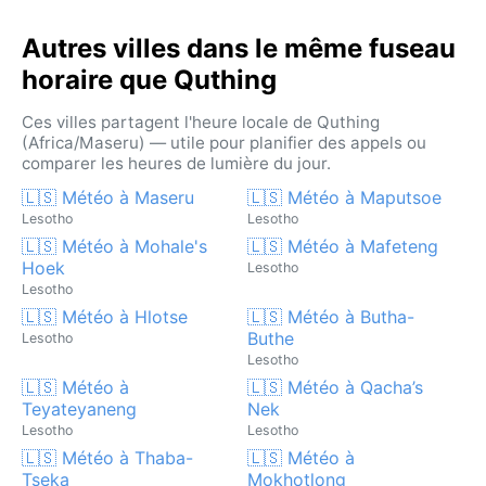
Autres villes dans le même fuseau
horaire que Quthing
Ces villes partagent l'heure locale de Quthing
(Africa/Maseru) — utile pour planifier des appels ou
comparer les heures de lumière du jour.
🇱🇸 Météo à Maseru
🇱🇸 Météo à Maputsoe
Lesotho
Lesotho
🇱🇸 Météo à Mohale's
🇱🇸 Météo à Mafeteng
Hoek
Lesotho
Lesotho
🇱🇸 Météo à Hlotse
🇱🇸 Météo à Butha-
Buthe
Lesotho
Lesotho
🇱🇸 Météo à
🇱🇸 Météo à Qacha’s
Teyateyaneng
Nek
Lesotho
Lesotho
🇱🇸 Météo à Thaba-
🇱🇸 Météo à
Tseka
Mokhotlong