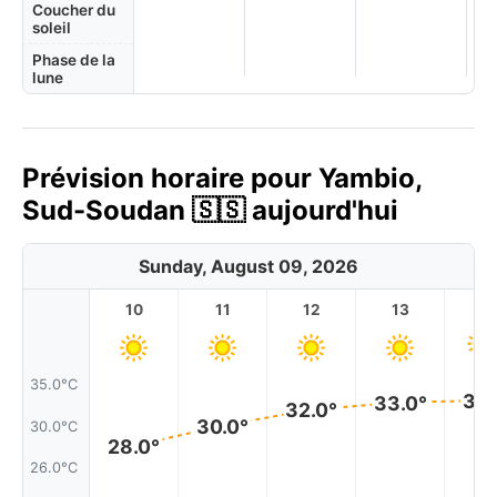
Coucher du
soleil
Phase de la
lune
Prévision horaire pour Yambio,
Sud-Soudan 🇸🇸 aujourd'hui
Sunday, August 09, 2026
10
11
12
13
1
35.0°C
33.
33.0°
32.0°
30.0°
30.0°C
28.0°
26.0°C