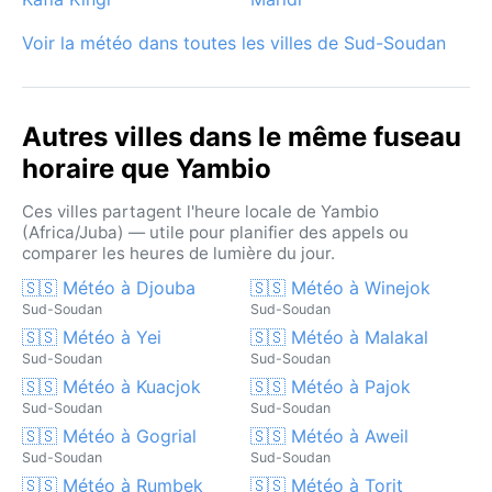
rythmes capricieux de la savane.
Voir la météo dans toutes les villes de Sud-Soudan
Autres villes dans le même fuseau
horaire que Yambio
Ces villes partagent l'heure locale de Yambio
(Africa/Juba) — utile pour planifier des appels ou
comparer les heures de lumière du jour.
🇸🇸 Météo à Djouba
🇸🇸 Météo à Winejok
Sud-Soudan
Sud-Soudan
🇸🇸 Météo à Yei
🇸🇸 Météo à Malakal
Sud-Soudan
Sud-Soudan
🇸🇸 Météo à Kuacjok
🇸🇸 Météo à Pajok
Sud-Soudan
Sud-Soudan
🇸🇸 Météo à Gogrial
🇸🇸 Météo à Aweil
Sud-Soudan
Sud-Soudan
🇸🇸 Météo à Rumbek
🇸🇸 Météo à Torit