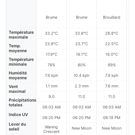
Brume
Brume
Brouillard
B
Température
33.2°C
33.8°C
28.8°C
maximale
23.8°C
23.7°C
22.5°C
Temp.
moyenne
17.9°C
19.1°C
19.0°C
Température
minimale
78%
80%
89%
Humidité
7.6 kph
10.4 kph
7.9 kph
moyenne
1.1 mm
2.3 mm
7.6 mm
Vent
maximal
9.0
11.0
11.0
Précipitations
totales
06:03 AM
06:03 AM
06:03 AM
0
Indice UV
06:20 PM
06:20 PM
06:19 PM
Lever du
Waning
New Moon
New Moon
N
soleil
Crescent