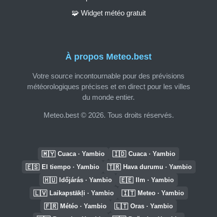
🧩 Widget météo gratuit
À propos Meteo.best
Votre source incontournable pour des prévisions
météorologiques précises et en direct pour les villes
du monde entier.
Meteo.best © 2026. Tous droits réservés.
🇲🇾
🇮🇩
Cuaca · Yambio
Cuaca · Yambio
🇪🇸
🇹🇷
El tiempo · Yambio
Hava durumu · Yambio
🇭🇺
🇪🇪
Időjárás · Yambio
Ilm · Yambio
🇱🇻
🇮🇹
Laikapstākļi · Yambio
Meteo · Yambio
🇫🇷
🇱🇹
Météo · Yambio
Oras · Yambio