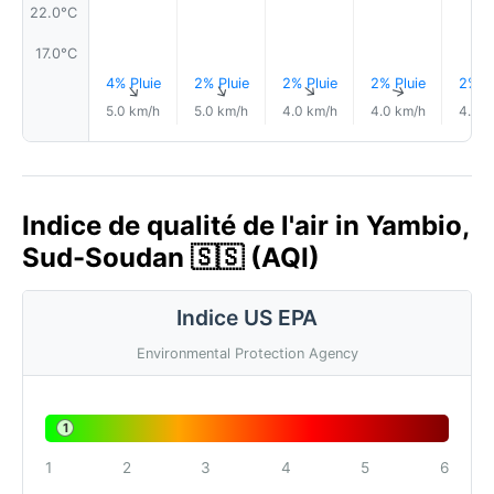
22.0°C
17.0°C
4% Pluie
2% Pluie
2% Pluie
2% Pluie
2% Pl
↑
↑
↑
↑
5.0 km/h
5.0 km/h
4.0 km/h
4.0 km/h
4.0 k
Indice de qualité de l'air in Yambio,
Sud-Soudan 🇸🇸 (AQI)
Indice US EPA
Environmental Protection Agency
1
1
2
3
4
5
6