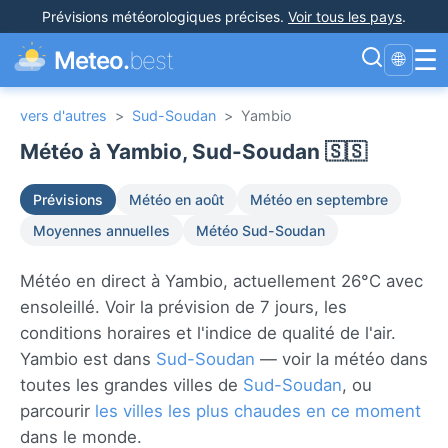
Prévisions météorologiques précises
.
Voir tous les pays
.
☰
Meteo.
best
🌐
vers d'autres
>
Sud-Soudan
>
Yambio
Météo à Yambio, Sud-Soudan 🇸🇸
Prévisions
Météo en août
Météo en septembre
Moyennes annuelles
Météo Sud-Soudan
Météo en direct à Yambio, actuellement 26°C avec
ensoleillé. Voir la prévision de 7 jours, les
conditions horaires et l'indice de qualité de l'air.
Yambio est dans
Sud-Soudan
— voir la météo dans
toutes les grandes villes de
Sud-Soudan
, ou
parcourir
les villes les plus chaudes en ce moment
dans le monde.