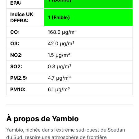
EPA:
Indice UK
1 (Faible)
DEFRA:
CO:
168.0 µg/m³
O3:
42.0 µg/m³
NO2:
1.5 µg/m³
SO2:
0.3 µg/m³
PM2.5:
4.7 µg/m³
PM10:
6.1 µg/m³
À propos de Yambio
Yambio, nichée dans l’extrême sud-ouest du Soudan
du Sud, respire une atmosphère de frontière