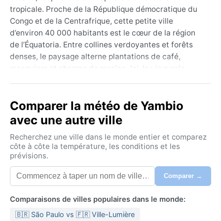
tropicale. Proche de la République démocratique du
Congo et de la Centrafrique, cette petite ville
d’environ 40 000 habitants est le cœur de la région
de l’Équatoria. Entre collines verdoyantes et forêts
denses, le paysage alterne plantations de café,
manguiers et champs de manioc. Ici, la vie rurale
domine : marchés colorés, cases en terre battue et un
calme vibrant, rythmé par les chants d’oiseaux et les
Comparer la météo de Yambio
averses lointaines. Les voyageurs curieux y
découvrent une authenticité brute, loin des circuits
avec une autre ville
touristiques, avec une nature généreuse et une
Recherchez une ville dans le monde entier et comparez
population chaleureuse.
côte à côte la température, les conditions et les
prévisions.
Le climat obéit à la classification Aw de Köppen –
savane tropicale. Les saisons se distinguent
Comparer →
nettement : une longue saison des pluies d’avril à
octobre, où les précipitations dépassent souvent 1
Comparaisons de villes populaires dans le monde:
000 mm par an, et une saison sèche de novembre à
🇧🇷 São Paulo vs 🇫🇷 Ville-Lumière
mars. Les températures oscillent toute l’année entre