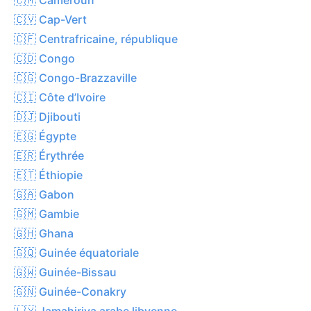
🇨🇻 Cap-Vert
🇨🇫 Centrafricaine, république
🇨🇩 Congo
🇨🇬 Congo-Brazzaville
🇨🇮 Côte d’Ivoire
🇩🇯 Djibouti
🇪🇬 Égypte
🇪🇷 Érythrée
🇪🇹 Éthiopie
🇬🇦 Gabon
🇬🇲 Gambie
🇬🇭 Ghana
🇬🇶 Guinée équatoriale
🇬🇼 Guinée-Bissau
🇬🇳 Guinée-Conakry
🇱🇾 Jamahiriya arabe libyenne