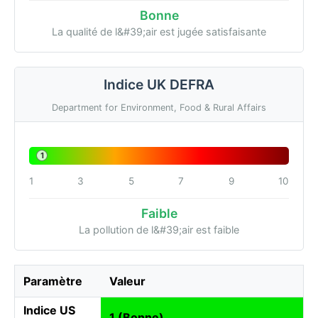
Bonne
La qualité de l&#39;air est jugée satisfaisante
Indice UK DEFRA
Department for Environment, Food & Rural Affairs
1
1
3
5
7
9
10
Faible
La pollution de l&#39;air est faible
Paramètre
Valeur
Indice US
1 (Bonne)