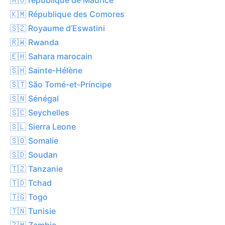
🇰🇲 République des Comores
🇸🇿 Royaume d’Eswatini
🇷🇼 Rwanda
🇪🇭 Sahara marocain
🇸🇭 Sainte-Hélène
🇸🇹 São Tomé-et-Príncipe
🇸🇳 Sénégal
🇸🇨 Seychelles
🇸🇱 Sierra Leone
🇸🇴 Somalie
🇸🇩 Soudan
🇹🇿 Tanzanie
🇹🇩 Tchad
🇹🇬 Togo
🇹🇳 Tunisie
🇿🇲 Zambie