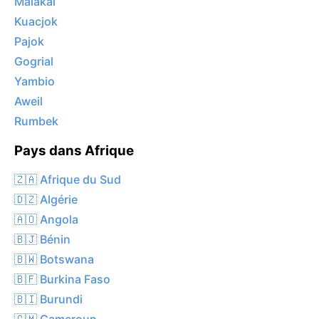
Malakal
Kuacjok
Pajok
Gogrial
Yambio
Aweil
Rumbek
Pays dans Afrique
🇿🇦 Afrique du Sud
🇩🇿 Algérie
🇦🇴 Angola
🇧🇯 Bénin
🇧🇼 Botswana
🇧🇫 Burkina Faso
🇧🇮 Burundi
🇨🇲 Cameroun