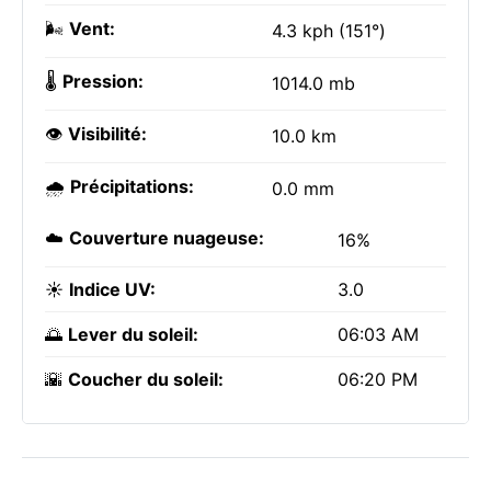
🌬️
Vent:
4.3 kph (151°)
🌡️
Pression:
1014.0 mb
👁️
Visibilité:
10.0 km
🌧️
Précipitations:
0.0 mm
☁️
Couverture nuageuse:
16%
☀️
Indice UV:
3.0
🌅
Lever du soleil:
06:03 AM
🌇
Coucher du soleil:
06:20 PM