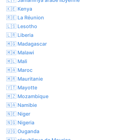
🇰🇪 Kenya
🇷🇪 La Réunion
🇱🇸 Lesotho
🇱🇷 Liberia
🇲🇬 Madagascar
🇲🇼 Malawi
🇲🇱 Mali
🇲🇦 Maroc
🇲🇷 Mauritanie
🇾🇹 Mayotte
🇲🇿 Mozambique
🇳🇦 Namibie
🇳🇪 Niger
🇳🇬 Nigeria
🇺🇬 Ouganda
🇲🇺 république de Maurice