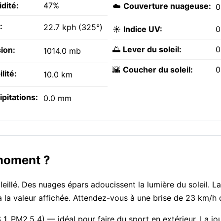
dité:
47%
☁️
Couverture nuageuse:
:
22.7 kph (325°)
☀️
Indice UV:
0
🌅
Lever du soleil:
0
ion:
1014.0 mb
🌇
Coucher du soleil:
0
ilité:
10.0 km
ipitations:
0.0 mm
 moment ?
leillé. Des nuages épars adoucissent la lumière du soleil. La
la valeur affichée. Attendez-vous à une brise de 23 km/h 
 1, PM2.5 4) — idéal pour faire du sport en extérieur. La jo