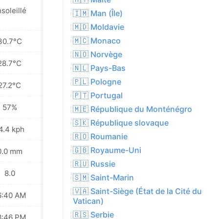
soleillé
Ensoleillé
🇮🇲 Man (Île)
🇲🇩 Moldavie
🇲🇨 Monaco
30.7°C
31.9°C
🇳🇴 Norvège
28.7°C
29.3°C
🇳🇱 Pays-Bas
🇵🇱 Pologne
27.2°C
27.2°C
🇵🇹 Portugal
57%
57%
🇲🇪 République du Monténégro
🇸🇰 République slovaque
4.4 kph
17.3 kph
🇷🇴 Roumanie
🇬🇧 Royaume-Uni
0.0 mm
0.0 mm
🇷🇺 Russie
8.0
8.0
🇸🇲 Saint-Marin
🇻🇦 Saint-Siège (État de la Cité du
6:40 AM
06:41 AM
Vatican)
🇷🇸 Serbie
8:46 PM
08:45 PM