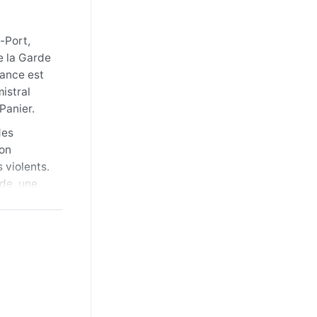
-Port,
e la Garde
iance est
istral
Panier.
des
ion
 violents.
ude, une
pératures
nomène
ques
 l’atout