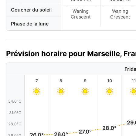
Coucher du soleil
Waning
Waning
Crescent
Crescent
Phase de la lune
Prévision horaire pour Marseille, Fr
Frid
7
8
9
10
11
34.0°C
31.0°C
29.
28.0°C
28.0°
27.0°
26.0°
26.0°
26.0°C