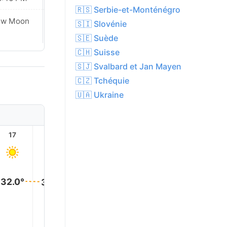
🇷🇸 Serbie-et-Monténégro
ew Moon
New Moon
🇸🇮 Slovénie
🇸🇪 Suède
🇨🇭 Suisse
🇸🇯 Svalbard et Jan Mayen
🇨🇿 Tchéquie
🇺🇦 Ukraine
17
18
19
20
21
22
32.0°
32.0°
32.0°
31.0°
30.0°
29.0°