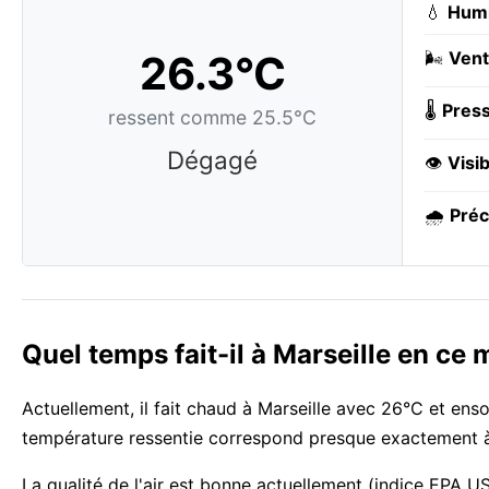
💧
Humi
26.3°C
🌬️
Vent
🌡️
Press
ressent comme 25.5°C
Dégagé
👁️
Visib
🌧️
Préc
Quel temps fait-il à Marseille en ce
Actuellement, il fait chaud à Marseille avec 26°C et enso
température ressentie correspond presque exactement à 
La qualité de l'air est bonne actuellement (indice EPA US