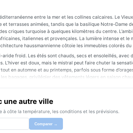
diterranéenne entre la mer et les collines calcaires. Le Vieux
 et terrasses animées, tandis que la basilique Notre-Dame d
nt des criques turquoise à quelques kilomètres du centre. L’amb
icaines, italiennes et provençales. La lumière intense et le m
’architecture haussmannienne côtoie les immeubles colorés du 
i-aride froid. Les étés sont chauds, secs et ensoleillés, avec 
L’hiver est doux, mais le mistral peut faire chuter la sensat
rtout en automne et au printemps, parfois sous forme d’orages
r les bagages, privilégier des vêtements légers en saison cha
ages pour les soirées d’hiver.
 (avril-juin) et l’automne (septembre-octobre), quand les tem
 une autre ville
re caniculaire, mais la brise marine tempère les excès. Le phé
 dégage le ciel et peut souffler plusieurs jours. En hiver, quel
à côte la température, les conditions et les prévisions.
opicale ne menace la cité. La luminosité exceptionnelle reste
Comparer →