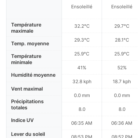
Ensoleillé
Ensoleillé
Température
32.2°C
29.7°C
maximale
29.3°C
28.1°C
Temp. moyenne
25.9°C
25.9°C
Température
minimale
41%
52%
Humidité moyenne
32.8 kph
18.7 kph
Vent maximal
0.0 mm
0.0 mm
Précipitations
totales
8.0
8.0
Indice UV
06:35 AM
06:36 AM
Lever du soleil
08:53 PM
08:52 PM