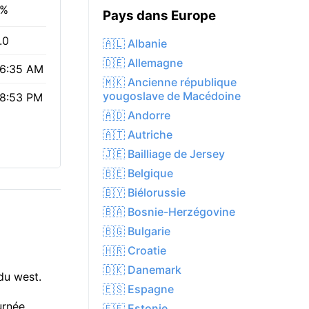
0%
Pays dans Europe
.0
🇦🇱 Albanie
🇩🇪 Allemagne
6:35 AM
🇲🇰 Ancienne république
yougoslave de Macédoine
8:53 PM
🇦🇩 Andorre
🇦🇹 Autriche
🇯🇪 Bailliage de Jersey
🇧🇪 Belgique
🇧🇾 Biélorussie
🇧🇦 Bosnie-Herzégovine
🇧🇬 Bulgarie
🇭🇷 Croatie
🇩🇰 Danemark
du west.
🇪🇸 Espagne
urnée
🇪🇪 Estonie