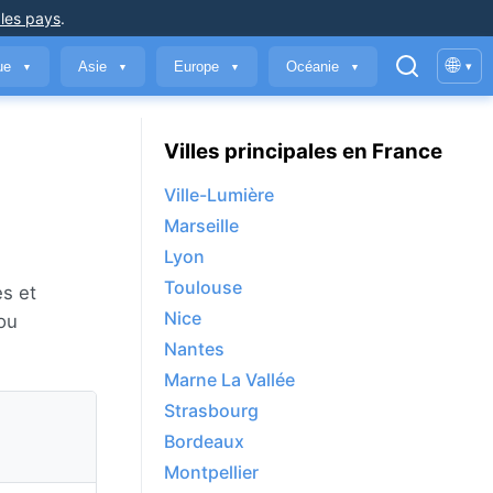
 les pays
.
🌐
que
Asie
Europe
Océanie
▾
▼
▼
▼
▼
Villes principales en France
Ville-Lumière
Marseille
Lyon
Toulouse
es et
Nice
 ou
Nantes
Marne La Vallée
Strasbourg
Bordeaux
Montpellier