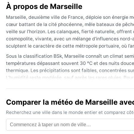
À propos de Marseille
Marseille, deuxième ville de France, déploie son énergie mé
cœur battant de la cité phocéenne, mêle bateaux de pêche
veille sur l’horizon. Les calanques, fierté naturelle, offre
cosmopolite, vivante, avec un mélange d’influences nord-afr
sculptent le caractère de cette métropole portuaire, où l
Sous la classification BSk, Marseille connaît un climat sem
températures dépassant souvent 30 °C et des nuits douces. 
thermique. Les précipitations sont faibles, concentrées su
L’humidité reste modérée, sauf après les rares pluies. Pou
veste coupe-vent pour affronter le mistral, et quelques lain
Le meilleur moment pour visiter Marseille est le printemps
Comparer la météo de Marseille avec
sont agréables et le mistral moins fréquent. L’été peut êt
météo le plus marquant est le mistral, vent fort et froid qui
Recherchez une ville dans le monde entier et comparez côte 
épisodes neigeux rares surviennent, mais aucune tempête tr
majeur, avec plus de 280 jours de soleil par an.