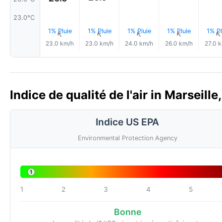
23.0°C
1% Pluie
1% Pluie
1% Pluie
1% Pluie
1% Pl
↑
↑
↑
↑
23.0 km/h
23.0 km/h
24.0 km/h
26.0 km/h
27.0 
Indice de qualité de l'air in Marseille
Indice US EPA
Environmental Protection Agency
1
1
2
3
4
5
Bonne