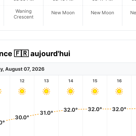
Waning
New Moon
New Moon
N
Crescent
ance 🇫🇷 aujourd'hui
ay, August 07, 2026
12
13
14
15
16
32.0°
32.0°
32.0°
31.0°
30.0°
0°