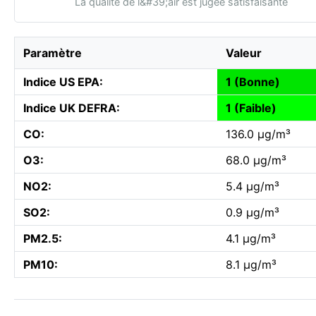
La qualité de l&#39;air est jugée satisfaisante
Paramètre
Valeur
Indice US EPA:
1 (Bonne)
Indice UK DEFRA:
1 (Faible)
CO:
136.0 µg/m³
O3:
68.0 µg/m³
NO2:
5.4 µg/m³
SO2:
0.9 µg/m³
PM2.5:
4.1 µg/m³
PM10:
8.1 µg/m³