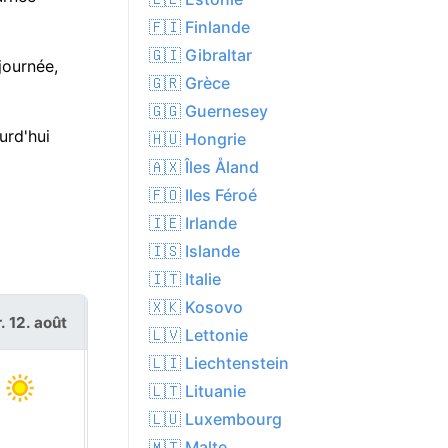
🇫🇮 Finlande
🇬🇮 Gibraltar
 journée,
🇬🇷 Grèce
🇬🇬 Guernesey
urd'hui
🇭🇺 Hongrie
🇦🇽 Îles Åland
🇫🇴 Iles Féroé
🇮🇪 Irlande
🇮🇸 Islande
🇮🇹 Italie
🇽🇰 Kosovo
. 12. août
jeu. 13. août
🇱🇻 Lettonie
🇱🇮 Liechtenstein
🇱🇹 Lituanie
🇱🇺 Luxembourg
🇲🇹 Malte