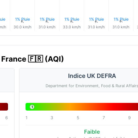
uie
1% Pluie
1% Pluie
1% Pluie
1% Pluie
1% Pluie
↑
↑
↑
↑
↑
↑
km/h
30.0 km/h
31.0 km/h
33.0 km/h
31.0 km/h
31.0 km/h
, France 🇫🇷 (AQI)
Indice UK DEFRA
Department for Environment, Food & Rural Affair
1
6
1
3
5
7
9
Faible