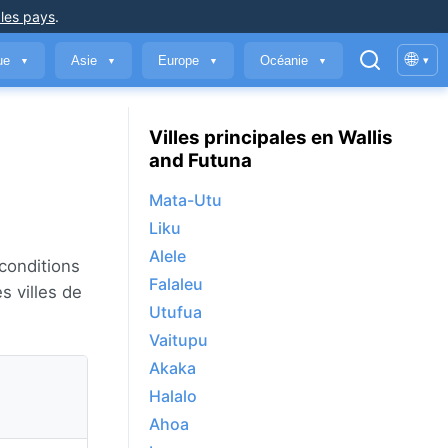
 les pays
.
🌐
que
Asie
Europe
Océanie
▾
▼
▼
▼
▼
Villes principales en Wallis
and Futuna
Mata-Utu
Liku
Alele
 conditions
Falaleu
s villes de
Utufua
Vaitupu
Akaka
Halalo
Ahoa