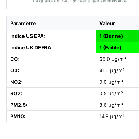
La qualité de l&#39;air est jugée satisfaisante
Paramètre
Valeur
Indice US EPA:
1 (Bonne)
Indice UK DEFRA:
1 (Faible)
CO:
65.0 µg/m³
O3:
41.0 µg/m³
NO2:
0.0 µg/m³
SO2:
0.5 µg/m³
PM2.5:
8.6 µg/m³
PM10:
14.8 µg/m³