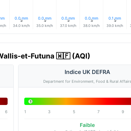
 mm
0.0 mm
0.0 mm
0.0 mm
0.0 mm
0.1 mm
↑
↑
↑
↑
↑
↑
km/h
34.0 km/h
35.0 km/h
37.0 km/h
38.0 km/h
39.0 km/h
 Wallis-et-Futuna 🇼🇫 (AQI)
Indice UK DEFRA
Department for Environment, Food & Rural Affair
1
6
1
3
5
7
9
Faible