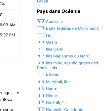
Leava
4%
Pays dans Océanie
.0
🇦🇺 Australie
6:03 AM
🇫🇲 États fédérés de Micronésie
5:37 PM
🇫🇯 Fidji
🇬🇺 Guam
🇨🇰 Iles Cook
🇲🇵 Îles Mariannes du Nord
🇺🇲 Îles mineures éloignées des
États-Unis
🇰🇮 Kiribati
🇲🇭 Marshall, îles
🇳🇷 Nauru
 nuages. Le
🇳🇺 Nioué
 à 80%.
🇳🇫 Norfolk, île
🇳🇨 Nouvelle-Calédonie
alent le