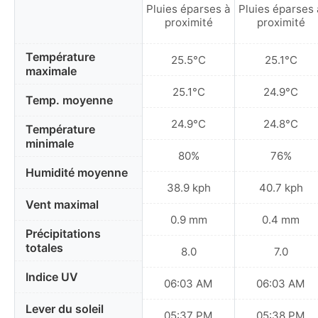
Pluies éparses à
Pluies éparses 
proximité
proximité
Température
25.5°C
25.1°C
maximale
25.1°C
24.9°C
Temp. moyenne
24.9°C
24.8°C
Température
minimale
80%
76%
Humidité moyenne
38.9 kph
40.7 kph
Vent maximal
0.9 mm
0.4 mm
Précipitations
totales
8.0
7.0
Indice UV
06:03 AM
06:03 AM
Lever du soleil
05:37 PM
05:38 PM