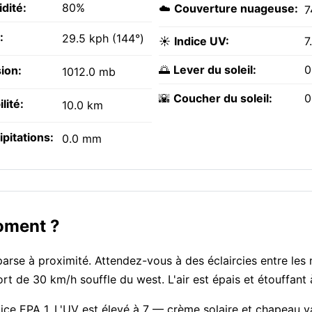
dité:
80%
☁️
Couverture nuageuse:
7
:
29.5 kph (144°)
☀️
Indice UV:
7
🌅
Lever du soleil:
0
ion:
1012.0 mb
🌇
Coucher du soleil:
0
ilité:
10.0 km
ipitations:
0.0 mm
moment ?
arse à proximité. Attendez-vous à des éclaircies entre les
ort de 30 km/h souffle du west. L'air est épais et étouffant
ndice EPA 1. L'UV est élevé à 7 — crème solaire et chapeau v