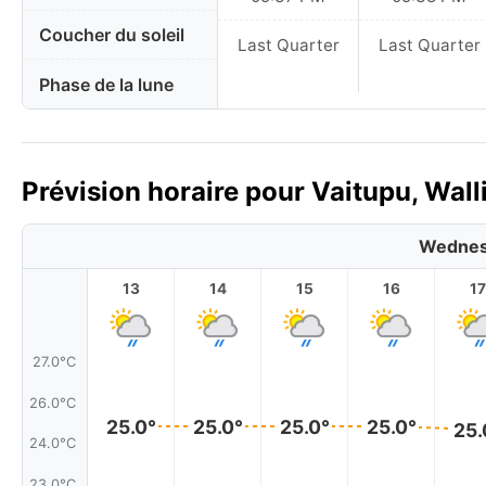
Coucher du soleil
Last Quarter
Last Quarter
Phase de la lune
Prévision horaire pour Vaitupu, Wall
Wednes
13
14
15
16
17
27.0°C
26.0°C
25.0°
25.0°
25.0°
25.0°
25.
24.0°C
23.0°C