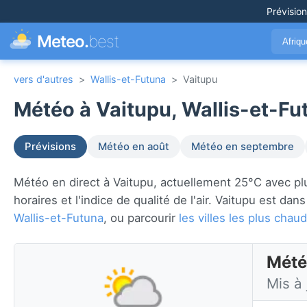
Prévisio
Meteo.
best
Afriq
vers d'autres
>
Wallis-et-Futuna
>
Vaitupu
Météo à Vaitupu, Wallis-et-Fu
Prévisions
Météo en août
Météo en septembre
Météo en direct à Vaitupu, actuellement 25°C avec plui
horaires et l'indice de qualité de l'air. Vaitupu est dan
Wallis-et-Futuna
, ou parcourir
les villes les plus ch
Mété
Mis à 