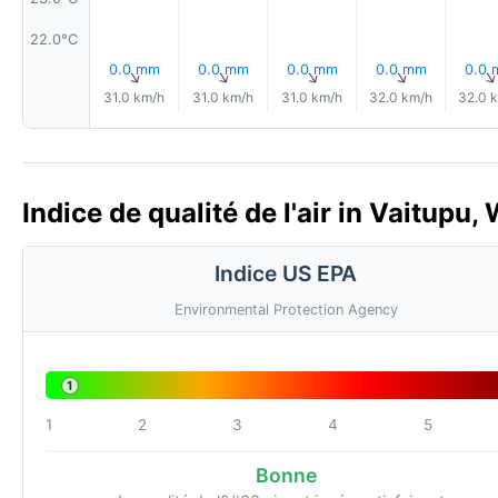
22.0°C
0.0 mm
0.0 mm
0.0 mm
0.0 mm
0.0
↑
↑
↑
↑
31.0 km/h
31.0 km/h
31.0 km/h
32.0 km/h
32.0 
Indice de qualité de l'air in Vaitupu,
Indice US EPA
Environmental Protection Agency
1
1
2
3
4
5
Bonne