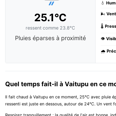
💧
Humi
25.1°C
🌬️
Vent
🌡️
Press
ressent comme 23.8°C
Pluies éparses à proximité
👁️
Visib
🌧️
Préc
Quel temps fait-il à Vaitupu en ce 
Il fait chaud à Vaitupu en ce moment, 25°C avec pluie ép
ressenti est juste en dessous, autour de 24°C. Un vent f
Respirez tranquillement : la qualité de l'air est bonne, i