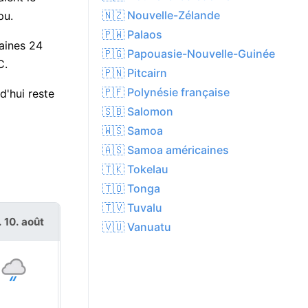
🇳🇿 Nouvelle-Zélande
pu.
🇵🇼 Palaos
haines 24
🇵🇬 Papouasie-Nouvelle-Guinée
C.
🇵🇳 Pitcairn
🇵🇫 Polynésie française
d'hui reste
🇸🇧 Salomon
🇼🇸 Samoa
🇦🇸 Samoa américaines
🇹🇰 Tokelau
🇹🇴 Tonga
🇹🇻 Tuvalu
. 10. août
mar. 11. août
🇻🇺 Vanuatu