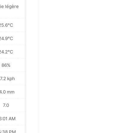
Pluies éparses à
ie légère
proximité
25.6°C
26.3°C
24.9°C
26.1°C
24.2°C
25.9°C
86%
75%
7.2 kph
36.0 kph
4.0 mm
0.1 mm
7.0
7.0
6:01 AM
06:00 AM
5:38 PM
05:38 PM