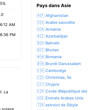
35%
Pays dans Asie
.0
🇦🇫 Afghanistan
🇸🇦 Arabie saoudite
6:12 AM
🇦🇲 Arménie
6:36 PM
🇦🇿 Azerbaïdjan
🇧🇭 Bahreïn
🇧🇹 Bhutan
🇲🇲 Birmanie
🇧🇳 Brunéi Darussalam
🇰🇭 Cambodge
🇨🇽 Christmas, île
🇨🇾 Chypre
🇰🇷 Corée (République de)
l. La
🇦🇪 Émirats Arabes Unis
🇹🇷 estroict de Sibyle
 solaire