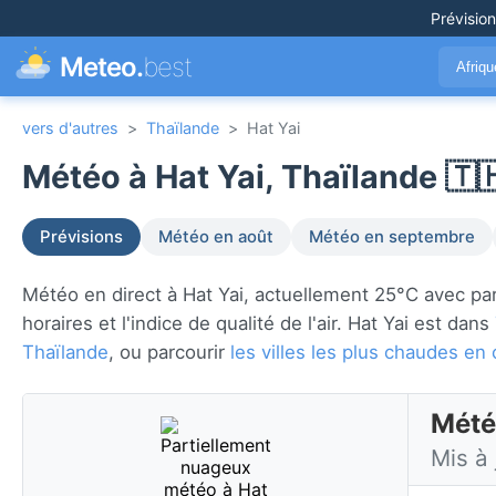
Prévisio
Meteo.
best
Afriq
vers d'autres
>
Thaïlande
>
Hat Yai
Météo à Hat Yai, Thaïlande 🇹
Prévisions
Météo en août
Météo en septembre
Météo en direct à Hat Yai, actuellement 25°C avec part
horaires et l'indice de qualité de l'air. Hat Yai est dans
Thaïlande
, ou parcourir
les villes les plus chaudes e
Météo
Mis à 