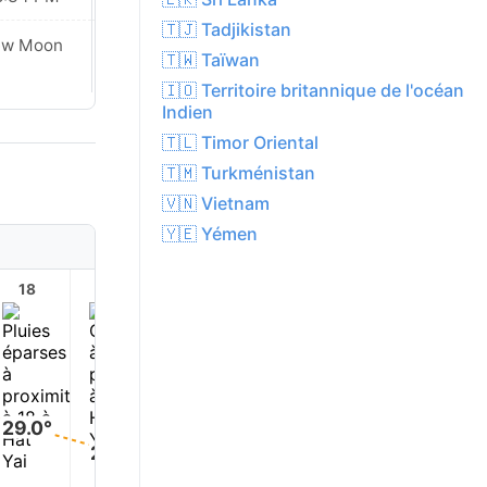
🇹🇯 Tadjikistan
ew Moon
New Moon
🇹🇼 Taïwan
🇮🇴 Territoire britannique de l'océan
Indien
🇹🇱 Timor Oriental
🇹🇲 Turkménistan
🇻🇳 Vietnam
🇾🇪 Yémen
18
19
20
21
22
23
29.0°
27.0°
27.0°
27.0°
26.0°
26.0°