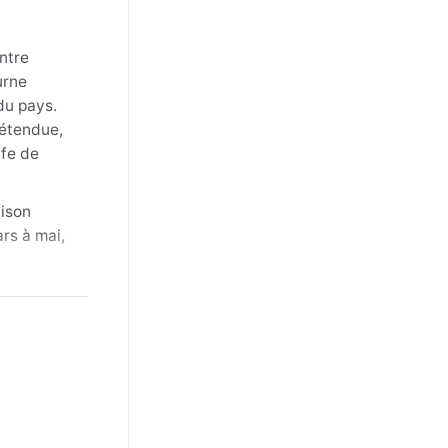
entre
urne
du pays.
détendue,
lfe de
aison
rs à mai,
idité
uds.
arfois
ibilité en
dant la