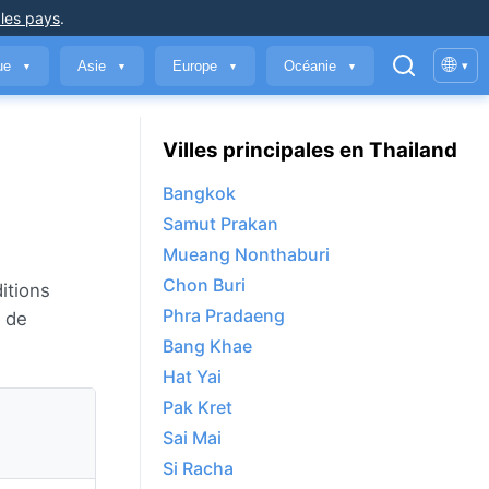
 les pays
.
🌐
que
Asie
Europe
Océanie
▾
▼
▼
▼
▼
Villes principales en Thailand
Bangkok
Samut Prakan
Mueang Nonthaburi
Chon Buri
itions
Phra Pradaeng
s de
Bang Khae
Hat Yai
Pak Kret
Sai Mai
Si Racha