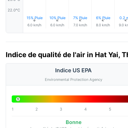
22.0°C
15% Pluie
10% Pluie
7% Pluie
6% Pluie
0.2
↑
↑
↑
↑
6.0 km/h
6.0 km/h
7.0 km/h
8.0 km/h
9.0 k
Indice de qualité de l'air in Hat Yai, 
Indice US EPA
Environmental Protection Agency
1
1
2
3
4
5
Bonne