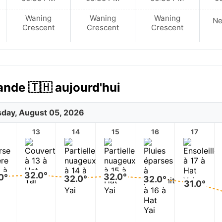
Waning
Waning
Waning
N
Crescent
Crescent
Crescent
lande 🇹🇭 aujourd'hui
day, August 05, 2026
2
13
14
15
16
17
32.0°
32.0°
0°
32.0°
32.0°
31.0°