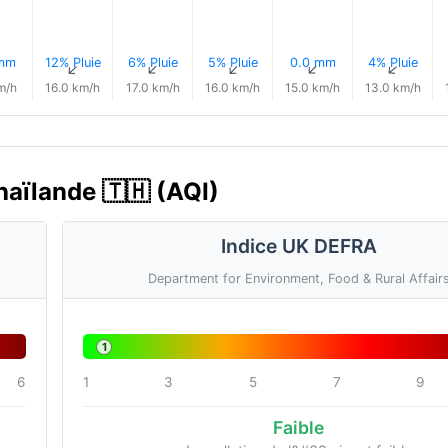
 mm
12% Pluie
6% Pluie
5% Pluie
0.0 mm
4% Pluie
↑
↑
↑
↑
↑
↑
m/h
16.0 km/h
17.0 km/h
16.0 km/h
15.0 km/h
13.0 km/h
Thaïlande 🇹🇭 (AQI)
Indice UK DEFRA
Department for Environment, Food & Rural Affair
1
6
1
3
5
7
9
Faible