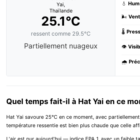
💧
Humi
25.1°C
🌬️
Vent
🌡️
Press
ressent comme 29.5°C
Partiellement nuageux
👁️
Visib
🌧️
Préc
Quel temps fait-il à Hat Yai en ce m
Hat Yai savoure 25°C en ce moment, avec partiellement 
température ressentie est bien plus chaude que celle aff
L'air est pur aujourd'hui — indice EPA 1, avec un faible 