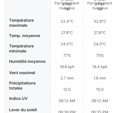
Partiellement
Partiellement
nuageux
nuageux
Température
32.4°C
32.8°C
maximale
27.8°C
27.6°C
Temp. moyenne
24.5°C
24.0°C
Température
minimale
77%
75%
Humidité moyenne
16.6 kph
18.4 kph
Vent maximal
2.7 mm
1.6 mm
Précipitations
totales
12.0
10.0
Indice UV
06:12 AM
06:12 AM
Lever du soleil
06:36 PM
06:35 PM