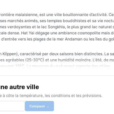
rontière malaisienne, est une ville bouillonnante d’activité. C
c ses marchés animés, ses temples bouddhistes et sa vie noct
nes verdoyantes et le lac Songkhla, le plus grand lac naturel 
icale dense. Hat Yai dégage une ambiance cosmopolite mais 
e d'entrée vers les plages de la mer Andaman ou les îles du go
n Köppen), caractérisé par deux saisons bien distinctes. La s
es agréables (25-30°C) et une humidité moindre. L'été, de ma
souvent 35°C. La mousson du sud-ouest apporte des pluies
obre. Les précipitations annuelles dépassent 2000 mm. L'hum
r voyager, il faut prévoir des vêtements légers en coton, un
es. Les nuits restent chaudes, sans besoin de vêtements cha
e autre ville
 est de novembre à février, quand le temps est plus sec et les
à côte la température, les conditions et les prévisions.
incluent les averses soudaines et intenses de la mousson, p
uillard est rare, mais la brume de chaleur peut réduire la vis
Comparer →
ais des orages violents se produisent en fin d'après-midi pen