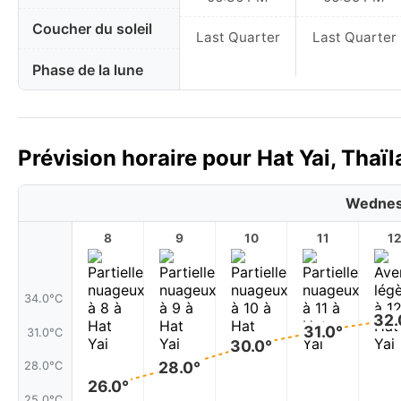
Coucher du soleil
Last Quarter
Last Quarter
Phase de la lune
Prévision horaire pour Hat Yai, Thaï
Wednes
8
9
10
11
1
34.0°C
32.
31.0°
31.0°C
30.0°
28.0°
28.0°C
26.0°
25.0°C