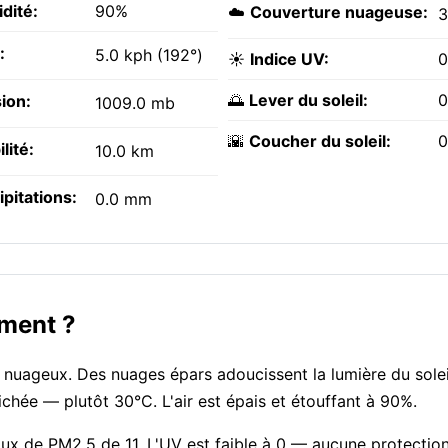
dité:
90%
☁️
Couverture nuageuse:
:
5.0 kph (192°)
☀️
Indice UV:
0
🌅
Lever du soleil:
0
ion:
1009.0 mb
🌇
Coucher du soleil:
0
ilité:
10.0 km
ipitations:
0.0 mm
oment ?
nuageux. Des nuages épars adoucissent la lumière du solei
ichée — plutôt 30°C. L'air est épais et étouffant à 90%.
taux de PM2.5 de 11. L'UV est faible à 0 — aucune protection