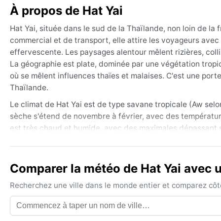
À propos de Hat Yai
Hat Yai, située dans le sud de la Thaïlande, non loin de la f
commercial et de transport, elle attire les voyageurs ave
effervescente. Les paysages alentour mêlent rizières, colli
La géographie est plate, dominée par une végétation trop
où se mêlent influences thaïes et malaises. C'est une port
Thaïlande.
Le climat de Hat Yai est de type savane tropicale (Aw selo
sèche s'étend de novembre à février, avec des températur
est très chaud et humide, avec des maximales dépassant 
abondantes de mai à octobre, surtout en septembre et oct
reste élevée toute l'année, souvent au-dessus de 80%. Pou
imperméable ou un parapluie, et des chaussures respirant
Comparer la météo de Hat Yai avec un
La meilleure période pour visiter Hat Yai sur le plan météo
Recherchez une ville dans le monde entier et comparez côte 
températures plus supportables. Les phénomènes notables 
accompagnées d'inondations localisées dans les rues. Le bro
été. Les cyclones tropicaux touchent rarement la région, m