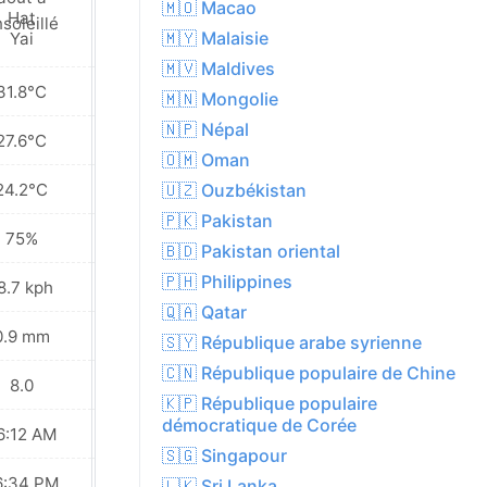
🇲🇴 Macao
Partiellement
soleillé
nuageux
🇲🇾 Malaisie
🇲🇻 Maldives
31.8°C
32.6°C
🇲🇳 Mongolie
🇳🇵 Népal
27.6°C
27.8°C
🇴🇲 Oman
24.2°C
24.4°C
🇺🇿 Ouzbékistan
🇵🇰 Pakistan
75%
75%
🇧🇩 Pakistan oriental
🇵🇭 Philippines
8.7 kph
19.4 kph
🇶🇦 Qatar
0.9 mm
0.0 mm
🇸🇾 République arabe syrienne
🇨🇳 République populaire de Chine
8.0
8.0
🇰🇵 République populaire
démocratique de Corée
6:12 AM
06:12 AM
🇸🇬 Singapour
6:34 PM
06:34 PM
🇱🇰 Sri Lanka