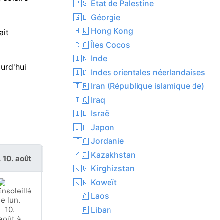
🇵🇸 État de Palestine
🇬🇪 Géorgie
🇭🇰 Hong Kong
ait
🇨🇨 Îles Cocos
🇮🇳 Inde
urd'hui
🇮🇩 Indes orientales néerlandaises
🇮🇷 Iran (République islamique de)
🇮🇶 Iraq
🇮🇱 Israël
🇯🇵 Japon
🇯🇴 Jordanie
🇰🇿 Kazakhstan
. 10. août
mar. 11. août
🇰🇬 Kirghizstan
🇰🇼 Koweït
🇱🇦 Laos
🇱🇧 Liban