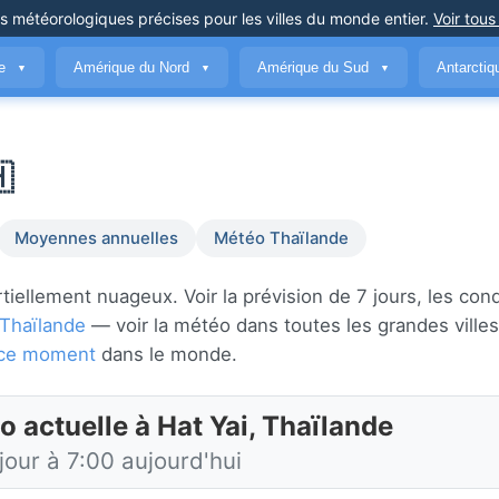
ns météorologiques précises
pour les villes du monde entier
.
Voir tous
ue
Amérique du Nord
Amérique du Sud
Antarcti
▼
▼
▼

Moyennes annuelles
Météo Thaïlande
iellement nuageux. Voir la prévision de 7 jours, les cond
Thaïlande
— voir la météo dans toutes les grandes ville
n ce moment
dans le monde.
 actuelle à Hat Yai, Thaïlande
jour à 7:00 aujourd'hui