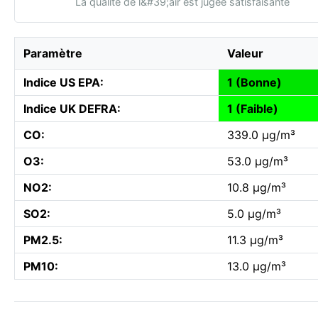
La qualité de l&#39;air est jugée satisfaisante
Paramètre
Valeur
Indice US EPA:
1 (Bonne)
Indice UK DEFRA:
1 (Faible)
CO:
339.0 µg/m³
O3:
53.0 µg/m³
NO2:
10.8 µg/m³
SO2:
5.0 µg/m³
PM2.5:
11.3 µg/m³
PM10:
13.0 µg/m³