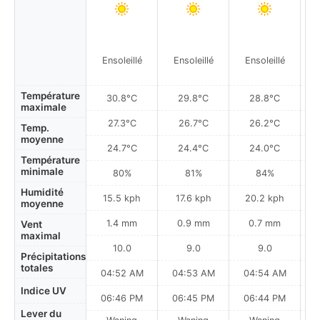
Ensoleillé
Ensoleillé
Ensoleillé
Température
30.8°C
29.8°C
28.8°C
maximale
27.3°C
26.7°C
26.2°C
Temp.
moyenne
24.7°C
24.4°C
24.0°C
Température
minimale
80%
81%
84%
Humidité
15.5 kph
17.6 kph
20.2 kph
moyenne
1.4 mm
0.9 mm
0.7 mm
Vent
maximal
10.0
9.0
9.0
Précipitations
totales
04:52 AM
04:53 AM
04:54 AM
0
Indice UV
06:46 PM
06:45 PM
06:44 PM
Lever du