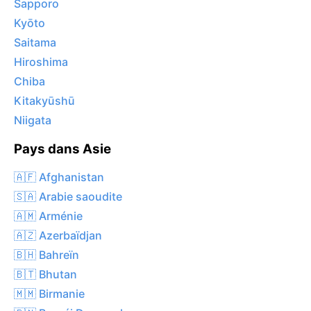
Sapporo
Kyōto
Saitama
Hiroshima
Chiba
Kitakyūshū
Niigata
Pays dans Asie
🇦🇫 Afghanistan
🇸🇦 Arabie saoudite
🇦🇲 Arménie
🇦🇿 Azerbaïdjan
🇧🇭 Bahreïn
🇧🇹 Bhutan
🇲🇲 Birmanie