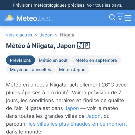
Prévisions météorologiques précises
.
Voir tous les pays
.
☰
Meteo.
best
🌐
vers d'autres
>
Japon
>
Niigata
Météo à Niigata, Japon 🇯🇵
Prévisions
Météo en août
Météo en septembre
Moyennes annuelles
Météo Japon
Météo en direct à Niigata, actuellement 26°C avec
pluies éparses à proximité. Voir la prévision de 7
jours, les conditions horaires et l'indice de qualité
de l'air. Niigata est dans
Japon
— voir la météo
dans toutes les grandes villes de
Japon
, ou
parcourir
les villes les plus chaudes en ce moment
dans le monde.