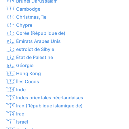
🇧🇳 Brunéi Darussalam
🇰🇭 Cambodge
🇨🇽 Christmas, île
🇨🇾 Chypre
🇰🇷 Corée (République de)
🇦🇪 Émirats Arabes Unis
🇹🇷 estroict de Sibyle
🇵🇸 État de Palestine
🇬🇪 Géorgie
🇭🇰 Hong Kong
🇨🇨 Îles Cocos
🇮🇳 Inde
🇮🇩 Indes orientales néerlandaises
🇮🇷 Iran (République islamique de)
🇮🇶 Iraq
🇮🇱 Israël