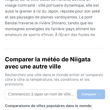
visage contrasté : ville portuaire dynamique, elle est
aussi le grenier à riz du Japon, réputée pour son saké
et ses paysages de plaines verdoyantes. Le pont
Bandai traverse la rivière Shinano, tandis que les
montagnes enneigées de l’arrière-pays attirent les
amateurs de sports d’hiver. À l’écart des foules de
Tokyo, cette cité respire une authenticité paisible,
rythmée par les saisons et les effluves de la mer du
Japon.
Comparer la météo de Niigata
Classée en climat subtropical humide (Cfa), Niigata
avec une autre ville
connaît des étés chauds et très humides, avec des
températures dépassant souvent 30°C et des pluies
Recherchez une ville dans le monde entier et comparez
fréquentes. L’hiver, en revanche, surprend par ses
côte à côte la température, les conditions et les
prévisions.
chutes de neige massives – parfois plusieurs mètres –
apportées par les vents sibériens qui chargent
Comparer →
d’humidité en traversant la mer. Les automnes sont
doux et relativement secs, les printemps frais et
Comparaisons de villes populaires dans le monde:
venteux. Pour les bagages, il faut prévoir des