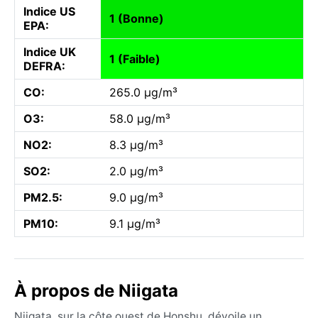
Indice US
1 (Bonne)
EPA:
Indice UK
1 (Faible)
DEFRA:
CO:
265.0 µg/m³
O3:
58.0 µg/m³
NO2:
8.3 µg/m³
SO2:
2.0 µg/m³
PM2.5:
9.0 µg/m³
PM10:
9.1 µg/m³
À propos de Niigata
Niigata, sur la côte ouest de Honshu, dévoile un