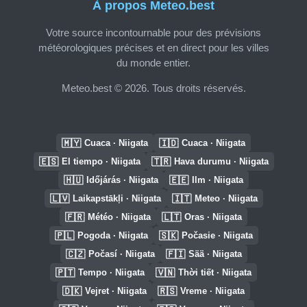
À propos Meteo.best
Votre source incontournable pour des prévisions
météorologiques précises et en direct pour les villes
du monde entier.
Meteo.best © 2026. Tous droits réservés.
🇲🇾
🇮🇩
Cuaca · Niigata
Cuaca · Niigata
🇪🇸
🇹🇷
El tiempo · Niigata
Hava durumu · Niigata
🇭🇺
🇪🇪
Időjárás · Niigata
Ilm · Niigata
🇱🇻
🇮🇹
Laikapstākļi · Niigata
Meteo · Niigata
🇫🇷
🇱🇹
Météo · Niigata
Oras · Niigata
🇵🇱
🇸🇰
Pogoda · Niigata
Počasie · Niigata
🇨🇿
🇫🇮
Počasí · Niigata
Sää · Niigata
🇵🇹
🇻🇳
Tempo · Niigata
Thời tiết · Niigata
🇩🇰
🇷🇸
Vejret · Niigata
Vreme · Niigata