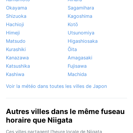
Okayama
Sagamihara
Shizuoka
Kagoshima
Hachioji
Kotō
Himeji
Utsunomiya
Matsudo
Higashiosaka
Kurashiki
Ōita
Kanazawa
Amagasaki
Katsushika
Fujisawa
Kashiwa
Machida
Voir la météo dans toutes les villes de Japon
Autres villes dans le même fuseau
horaire que Niigata
Ces villes partagent l'heure locale de Niigata