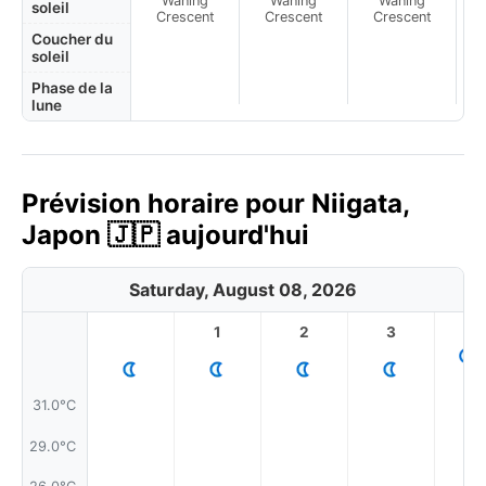
Waning
Waning
Waning
N
soleil
Crescent
Crescent
Crescent
Coucher du
soleil
Phase de la
lune
Prévision horaire pour Niigata,
Japon 🇯🇵 aujourd'hui
Saturday, August 08, 2026
1
2
3
4
31.0°C
29.0°C