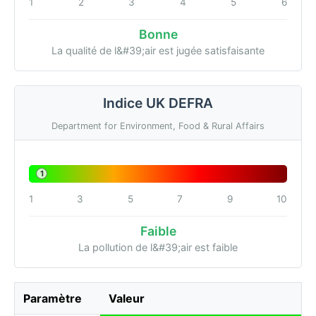
1
2
3
4
5
6
Bonne
La qualité de l&#39;air est jugée satisfaisante
Indice UK DEFRA
Department for Environment, Food & Rural Affairs
1
1
3
5
7
9
10
Faible
La pollution de l&#39;air est faible
Paramètre
Valeur