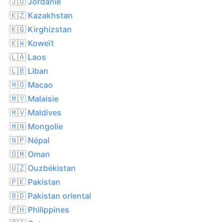
🇯🇴 Jordanie
🇰🇿 Kazakhstan
🇰🇬 Kirghizstan
🇰🇼 Koweït
🇱🇦 Laos
🇱🇧 Liban
🇲🇴 Macao
🇲🇾 Malaisie
🇲🇻 Maldives
🇲🇳 Mongolie
🇳🇵 Népal
🇴🇲 Oman
🇺🇿 Ouzbékistan
🇵🇰 Pakistan
🇧🇩 Pakistan oriental
🇵🇭 Philippines