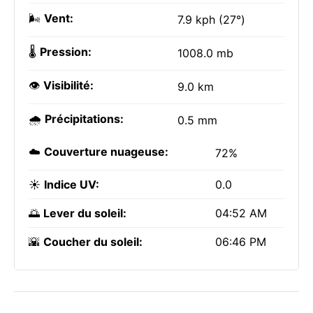
🌬️
Vent:
7.9 kph (27°)
🌡️
Pression:
1008.0 mb
👁️
Visibilité:
9.0 km
🌧️
Précipitations:
0.5 mm
☁️
Couverture nuageuse:
72%
☀️
Indice UV:
0.0
🌅
Lever du soleil:
04:52 AM
🌇
Coucher du soleil:
06:46 PM