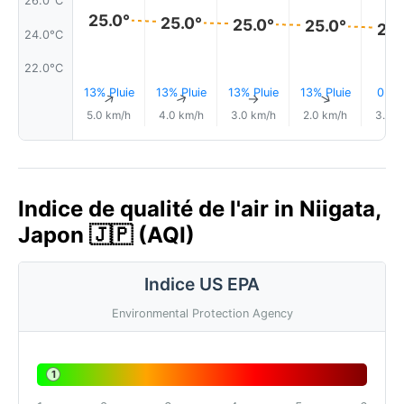
26.0°C
25.0°
25.0°
25.0°
25.0°
25.
24.0°C
22.0°C
13% Pluie
13% Pluie
13% Pluie
13% Pluie
0.2
↑
↑
↑
↑
5.0 km/h
4.0 km/h
3.0 km/h
2.0 km/h
3.0 k
Indice de qualité de l'air in Niigata,
Japon 🇯🇵 (AQI)
Indice US EPA
Environmental Protection Agency
1