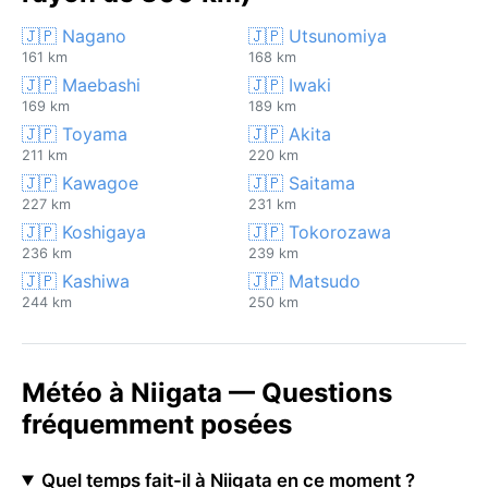
🇯🇵 Nagano
🇯🇵 Utsunomiya
161 km
168 km
🇯🇵 Maebashi
🇯🇵 Iwaki
169 km
189 km
🇯🇵 Toyama
🇯🇵 Akita
211 km
220 km
🇯🇵 Kawagoe
🇯🇵 Saitama
227 km
231 km
🇯🇵 Koshigaya
🇯🇵 Tokorozawa
236 km
239 km
🇯🇵 Kashiwa
🇯🇵 Matsudo
244 km
250 km
Météo à Niigata — Questions
fréquemment posées
Quel temps fait-il à Niigata en ce moment ?