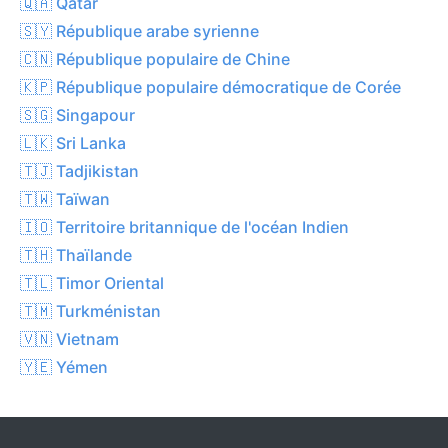
🇶🇦 Qatar
🇸🇾 République arabe syrienne
🇨🇳 République populaire de Chine
🇰🇵 République populaire démocratique de Corée
🇸🇬 Singapour
🇱🇰 Sri Lanka
🇹🇯 Tadjikistan
🇹🇼 Taïwan
🇮🇴 Territoire britannique de l'océan Indien
🇹🇭 Thaïlande
🇹🇱 Timor Oriental
🇹🇲 Turkménistan
🇻🇳 Vietnam
🇾🇪 Yémen