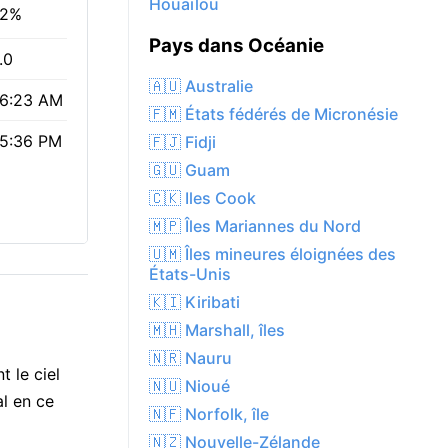
Houaïlou
2%
Pays dans Océanie
.0
🇦🇺 Australie
6:23 AM
🇫🇲 États fédérés de Micronésie
5:36 PM
🇫🇯 Fidji
🇬🇺 Guam
🇨🇰 Iles Cook
🇲🇵 Îles Mariannes du Nord
🇺🇲 Îles mineures éloignées des
États-Unis
🇰🇮 Kiribati
🇲🇭 Marshall, îles
🇳🇷 Nauru
t le ciel
🇳🇺 Nioué
al en ce
🇳🇫 Norfolk, île
🇳🇿 Nouvelle-Zélande