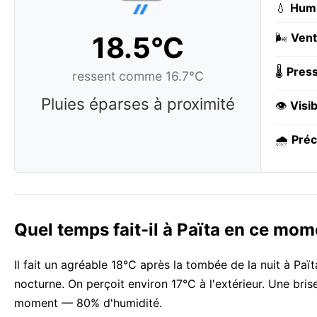
💧
Humi
18.5°C
🌬️
Vent
🌡️
Press
ressent comme 16.7°C
Pluies éparses à proximité
👁️
Visib
🌧️
Préc
Quel temps fait-il à Païta en ce mom
Il fait un agréable 18°C après la tombée de la nuit à Paï
nocturne. On perçoit environ 17°C à l'extérieur. Une bris
moment — 80% d'humidité.