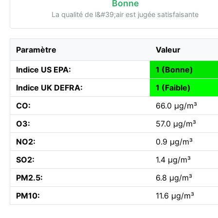
Bonne
La qualité de l&#39;air est jugée satisfaisante
Paramètre
Valeur
Indice US EPA:
1 (Bonne)
Indice UK DEFRA:
1 (Faible)
CO:
66.0 µg/m³
O3:
57.0 µg/m³
NO2:
0.9 µg/m³
SO2:
1.4 µg/m³
PM2.5:
6.8 µg/m³
PM10:
11.6 µg/m³