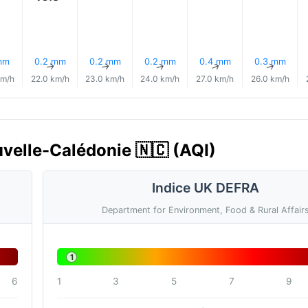
mm
0.2 mm
0.2 mm
0.2 mm
0.4 mm
0.3 mm
↑
↑
↑
↑
↑
↑
km/h
22.0 km/h
23.0 km/h
24.0 km/h
27.0 km/h
26.0 km/h
ouvelle-Calédonie 🇳🇨 (AQI)
Indice UK DEFRA
Department for Environment, Food & Rural Affair
1
6
1
3
5
7
9