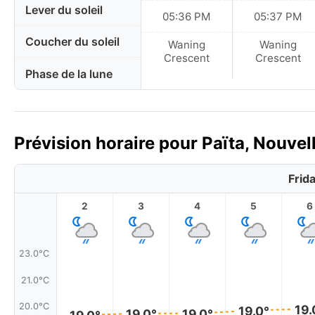
Lever du soleil
05:36 PM
05:37 PM
Coucher du soleil
Waning
Waning
Crescent
Crescent
Phase de la lune
Prévision horaire pour Païta, Nouvel
Frid
2
3
4
5
6
23.0°C
21.0°C
20.0°C
19.
19.0°
19.0°
19.0°