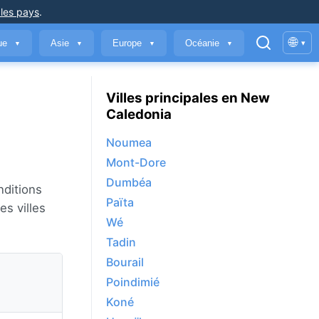
 les pays
.
🌐
que
Asie
Europe
Océanie
▾
▼
▼
▼
▼
Villes principales en New
Caledonia
Noumea
Mont-Dore
Dumbéa
nditions
Païta
s villes
Wé
Tadin
Bourail
Poindimié
Koné