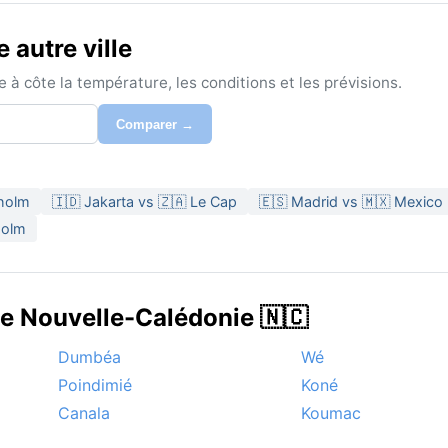
 autre ville
à côte la température, les conditions et les prévisions.
Comparer →
kholm
🇮🇩 Jakarta vs 🇿🇦 Le Cap
🇪🇸 Madrid vs 🇲🇽 Mexico
holm
de Nouvelle-Calédonie 🇳🇨
Dumbéa
Wé
Poindimié
Koné
Canala
Koumac