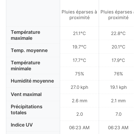
Pluies éparses à
Pluies éparses 
proximité
proximité
Température
21.1°C
22.8°C
maximale
19.7°C
20.1°C
Temp. moyenne
17.7°C
17.9°C
Température
minimale
75%
76%
Humidité moyenne
27.0 kph
19.1 kph
Vent maximal
2.6 mm
2.1 mm
Précipitations
totales
2.0
7.0
Indice UV
06:23 AM
06:23 AM