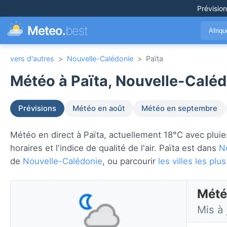
Prévisio
Meteo.
best
Afriq
vers d'autres
>
Nouvelle-Calédonie
>
Païta
Météo à Païta, Nouvelle-Caléd
Prévisions
Météo en août
Météo en septembre
Météo en direct à Païta, actuellement 18°C avec pluies
horaires et l'indice de qualité de l'air. Païta est dans
N
de
Nouvelle-Calédonie
, ou parcourir
les villes les p
Mété
Mis à 