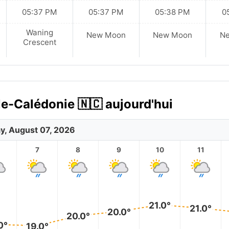
05:37 PM
05:37 PM
05:38 PM
0
Waning
New Moon
New Moon
N
Crescent
le-Calédonie 🇳🇨 aujourd'hui
ay, August 07, 2026
7
8
9
10
11
21.0°
21.0°
20.0°
20.0°
0°
19.0°