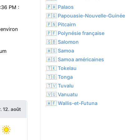
🇵🇼 Palaos
5:36 PM :
🇵🇬 Papouasie-Nouvelle-Guinée
🇵🇳 Pitcairn
 environ
🇵🇫 Polynésie française
🇸🇧 Salomon
🇼🇸 Samoa
mum
🇦🇸 Samoa américaines
🇹🇰 Tokelau
🇹🇴 Tonga
🇹🇻 Tuvalu
🇻🇺 Vanuatu
🇼🇫 Wallis-et-Futuna
. 12. août