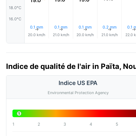
19.0°
18.0°C
16.0°C
0.1 mm
0.1 mm
0.1 mm
0.2 mm
0.1 
↑
↑
↑
↑
20.0 km/h
21.0 km/h
20.0 km/h
21.0 km/h
22.0 
Indice de qualité de l'air in Païta, N
Indice US EPA
Environmental Protection Agency
1
1
2
3
4
5