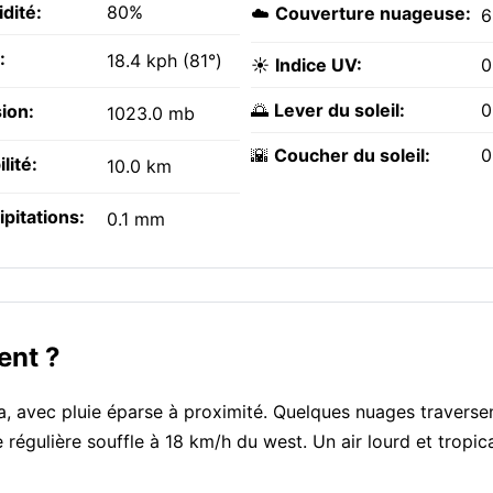
dité:
80%
☁️
Couverture nuageuse:
6
:
18.4 kph (81°)
☀️
Indice UV:
0
🌅
Lever du soleil:
0
ion:
1023.0 mb
🌇
Coucher du soleil:
0
ilité:
10.0 km
ipitations:
0.1 mm
ent ?
ta, avec pluie éparse à proximité. Quelques nuages traversen
e régulière souffle à 18 km/h du west. Un air lourd et tropic