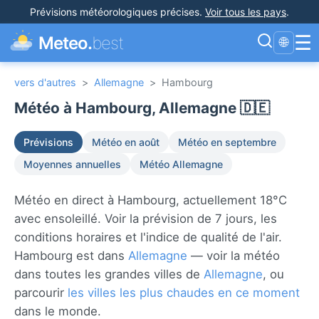
Prévisions météorologiques précises
.
Voir tous les pays
.
☰
Meteo.
best
🌐
vers d'autres
>
Allemagne
>
Hambourg
Météo à Hambourg, Allemagne 🇩🇪
Prévisions
Météo en août
Météo en septembre
Moyennes annuelles
Météo Allemagne
Météo en direct à Hambourg, actuellement 18°C
avec ensoleillé. Voir la prévision de 7 jours, les
conditions horaires et l'indice de qualité de l'air.
Hambourg est dans
Allemagne
— voir la météo
dans toutes les grandes villes de
Allemagne
, ou
parcourir
les villes les plus chaudes en ce moment
dans le monde.