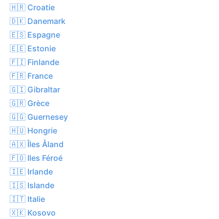
🇭🇷 Croatie
🇩🇰 Danemark
🇪🇸 Espagne
🇪🇪 Estonie
🇫🇮 Finlande
🇫🇷 France
🇬🇮 Gibraltar
🇬🇷 Grèce
🇬🇬 Guernesey
🇭🇺 Hongrie
🇦🇽 Îles Åland
🇫🇴 Iles Féroé
🇮🇪 Irlande
🇮🇸 Islande
🇮🇹 Italie
🇽🇰 Kosovo