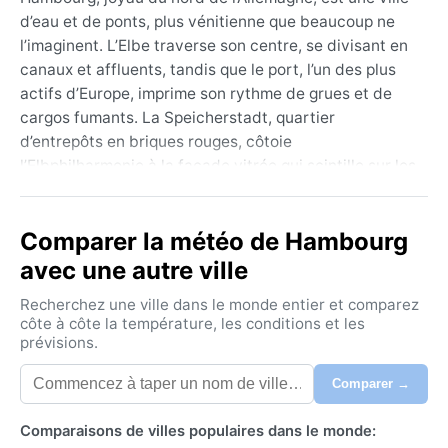
d’eau et de ponts, plus vénitienne que beaucoup ne
l’imaginent. L’Elbe traverse son centre, se divisant en
canaux et affluents, tandis que le port, l’un des plus
actifs d’Europe, imprime son rythme de grues et de
cargos fumants. La Speicherstadt, quartier
d’entrepôts en briques rouges, côtoie
l’Elbphilharmonie à la façade vitrée qui scintille sur les
flots. Les vastes espaces verts comme le Planten un
Blomen offrent un contrepoint paisible. C’est une
Comparer la météo de Hambourg
métropole maritime fière de ses briques, de son
poisson fumé, et d’un humour rugueux qui supporte
avec une autre ville
mal la pluie.
Recherchez une ville dans le monde entier et comparez
Son climat océanique (Köppen Cfb) se traduit par des
côte à côte la température, les conditions et les
prévisions.
étés tempérés, rarement caniculaires, avec des
maximales autour de 22 °C. Les hivers sont frais et
Comparer →
humides, oscillant autour de 1–4 °C, avec quelques
jours de neige fondante mais rarement un manteau
Comparaisons de villes populaires dans le monde:
durable. Les précipitations sont réparties sur toute