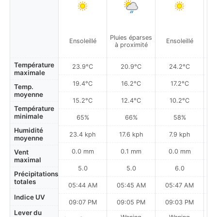
Pluies éparses
Ensoleillé
Ensoleillé
à proximité
Température
23.9°C
20.9°C
24.2°C
maximale
19.4°C
16.2°C
17.2°C
Temp.
moyenne
15.2°C
12.4°C
10.2°C
Température
minimale
65%
66%
58%
Humidité
23.4 kph
17.6 kph
7.9 kph
moyenne
0.0 mm
0.1 mm
0.0 mm
Vent
maximal
5.0
5.0
6.0
Précipitations
totales
05:44 AM
05:45 AM
05:47 AM
0
Indice UV
09:07 PM
09:05 PM
09:03 PM
Lever du