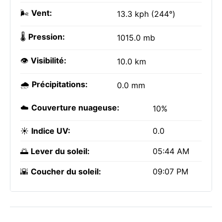
🌬️
Vent:
13.3 kph (244°)
🌡️
Pression:
1015.0 mb
👁️
Visibilité:
10.0 km
🌧️
Précipitations:
0.0 mm
☁️
Couverture nuageuse:
10%
☀️
Indice UV:
0.0
🌅
Lever du soleil:
05:44 AM
🌇
Coucher du soleil:
09:07 PM