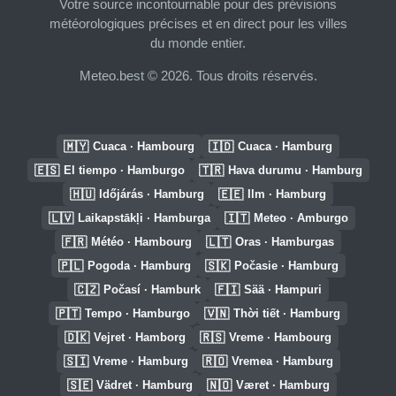
Votre source incontournable pour des prévisions
météorologiques précises et en direct pour les villes
du monde entier.
Meteo.best © 2026. Tous droits réservés.
🇲🇾
🇮🇩
Cuaca · Hambourg
Cuaca · Hamburg
🇪🇸
🇹🇷
El tiempo · Hamburgo
Hava durumu · Hamburg
🇭🇺
🇪🇪
Időjárás · Hamburg
Ilm · Hamburg
🇱🇻
🇮🇹
Laikapstākļi · Hamburga
Meteo · Amburgo
🇫🇷
🇱🇹
Météo · Hambourg
Oras · Hamburgas
🇵🇱
🇸🇰
Pogoda · Hamburg
Počasie · Hamburg
🇨🇿
🇫🇮
Počasí · Hamburk
Sää · Hampuri
🇵🇹
🇻🇳
Tempo · Hamburgo
Thời tiết · Hamburg
🇩🇰
🇷🇸
Vejret · Hamborg
Vreme · Hambourg
🇸🇮
🇷🇴
Vreme · Hamburg
Vremea · Hamburg
🇸🇪
🇳🇴
Vädret · Hamburg
Været · Hamburg