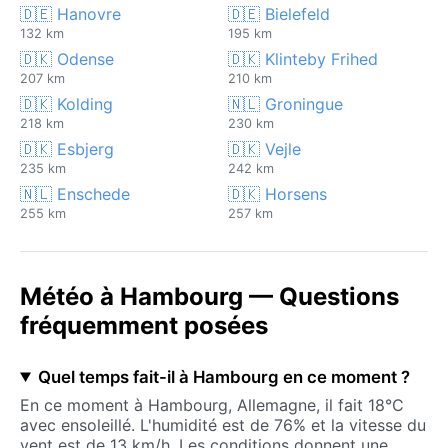
🇩🇪 Hanovre
🇩🇪 Bielefeld
132 km
195 km
🇩🇰 Odense
🇩🇰 Klinteby Frihed
207 km
210 km
🇩🇰 Kolding
🇳🇱 Groningue
218 km
230 km
🇩🇰 Esbjerg
🇩🇰 Vejle
235 km
242 km
🇳🇱 Enschede
🇩🇰 Horsens
255 km
257 km
Météo à Hambourg — Questions
fréquemment posées
Quel temps fait-il à Hambourg en ce moment ?
En ce moment à Hambourg, Allemagne, il fait 18°C
avec ensoleillé. L'humidité est de 76% et la vitesse du
vent est de 13 km/h. Les conditions donnent une