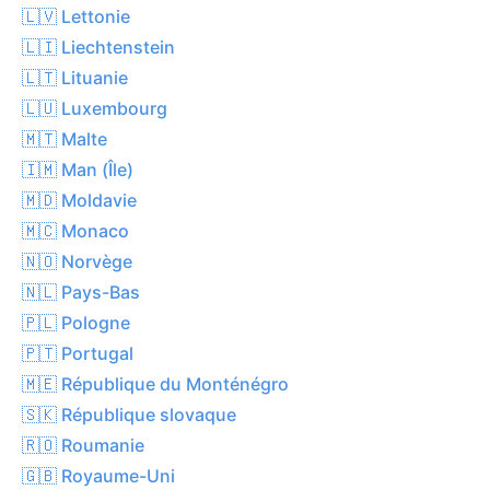
🇱🇻 Lettonie
🇱🇮 Liechtenstein
🇱🇹 Lituanie
🇱🇺 Luxembourg
🇲🇹 Malte
🇮🇲 Man (Île)
🇲🇩 Moldavie
🇲🇨 Monaco
🇳🇴 Norvège
🇳🇱 Pays-Bas
🇵🇱 Pologne
🇵🇹 Portugal
🇲🇪 République du Monténégro
🇸🇰 République slovaque
🇷🇴 Roumanie
🇬🇧 Royaume-Uni