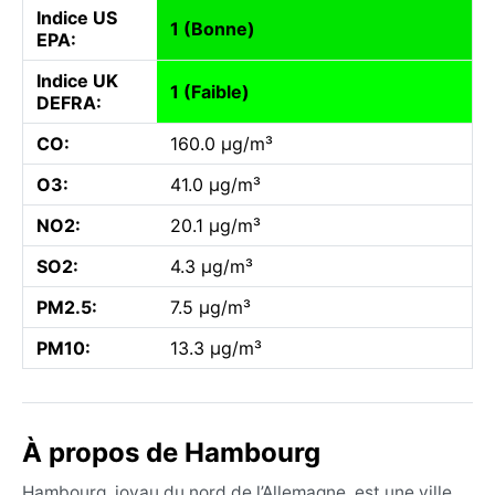
Indice US
1 (Bonne)
EPA:
Indice UK
1 (Faible)
DEFRA:
CO:
160.0 µg/m³
O3:
41.0 µg/m³
NO2:
20.1 µg/m³
SO2:
4.3 µg/m³
PM2.5:
7.5 µg/m³
PM10:
13.3 µg/m³
À propos de Hambourg
Hambourg, joyau du nord de l’Allemagne, est une ville