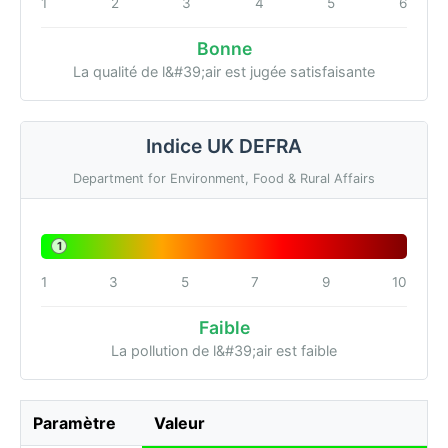
1
2
3
4
5
6
Bonne
La qualité de l&#39;air est jugée satisfaisante
Indice UK DEFRA
Department for Environment, Food & Rural Affairs
1
1
3
5
7
9
10
Faible
La pollution de l&#39;air est faible
Paramètre
Valeur