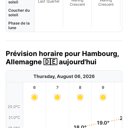
Waning
Waning
Last Quarter
soleil
Crescent
Crescent
Coucher du
soleil
Phase de la
lune
Prévision horaire pour Hambourg,
Allemagne 🇩🇪 aujourd'hui
Thursday, August 06, 2026
6
7
8
9
1
25.0°C
21.
21.0°C
19.0°
18.0°