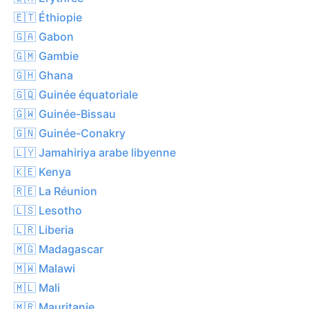
🇪🇹 Éthiopie
🇬🇦 Gabon
🇬🇲 Gambie
🇬🇭 Ghana
🇬🇶 Guinée équatoriale
🇬🇼 Guinée-Bissau
🇬🇳 Guinée-Conakry
🇱🇾 Jamahiriya arabe libyenne
🇰🇪 Kenya
🇷🇪 La Réunion
🇱🇸 Lesotho
🇱🇷 Liberia
🇲🇬 Madagascar
🇲🇼 Malawi
🇲🇱 Mali
🇲🇷 Mauritanie