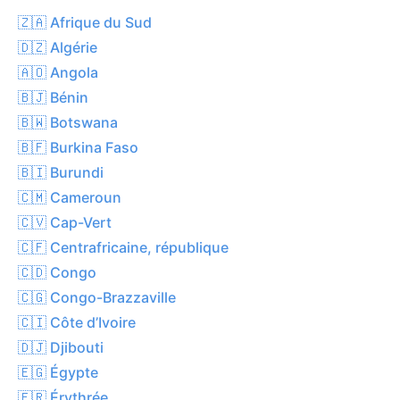
🇿🇦 Afrique du Sud
🇩🇿 Algérie
🇦🇴 Angola
🇧🇯 Bénin
🇧🇼 Botswana
🇧🇫 Burkina Faso
🇧🇮 Burundi
🇨🇲 Cameroun
🇨🇻 Cap-Vert
🇨🇫 Centrafricaine, république
🇨🇩 Congo
🇨🇬 Congo-Brazzaville
🇨🇮 Côte d’Ivoire
🇩🇯 Djibouti
🇪🇬 Égypte
🇪🇷 Érythrée