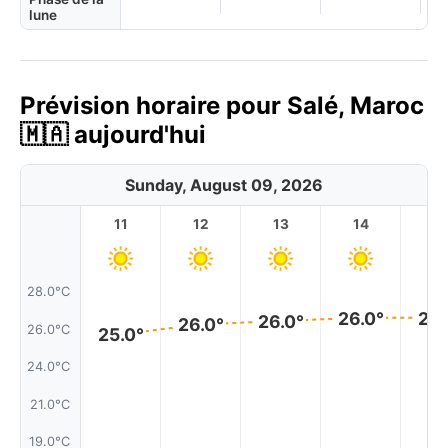
lune
Prévision horaire pour Salé, Maroc
🇲🇦 aujourd'hui
Sunday, August 09, 2026
11
12
13
14
1
28.0°C
26.0°
26.
26.0°
26.0°
26.0°C
25.0°
24.0°C
21.0°C
19.0°C