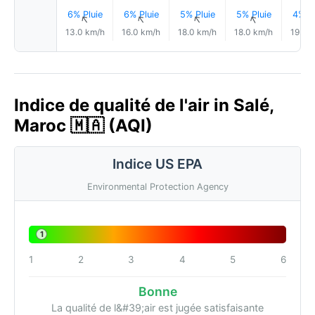
6% Pluie
6% Pluie
5% Pluie
5% Pluie
4% Pl
↑
↑
↑
↑
13.0 km/h
16.0 km/h
18.0 km/h
18.0 km/h
19.0 
Indice de qualité de l'air in Salé,
Maroc 🇲🇦 (AQI)
Indice US EPA
Environmental Protection Agency
1
1
2
3
4
5
6
Bonne
La qualité de l&#39;air est jugée satisfaisante