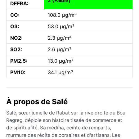
2 (Faible)
DEFRA:
CO:
108.0 µg/m³
O3:
53.0 µg/m³
NO2:
2.3 µg/m³
SO2:
2.6 µg/m³
PM2.5:
13.0 µg/m³
PM10:
34.1 µg/m³
À propos de Salé
Salé, sœur jumelle de Rabat sur la rive droite du Bou
Regreg, déploie son histoire tissée de commerce et
de spiritualité. Sa médina, ceinte de remparts,
murmure des récits de corsaires et d'artisans. Les