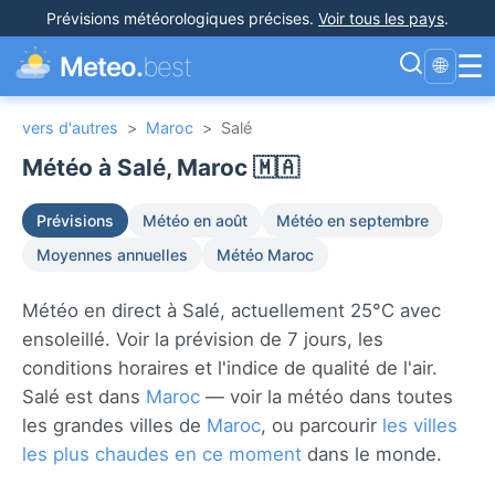
Prévisions météorologiques précises
.
Voir tous les pays
.
☰
Meteo.
best
🌐
vers d'autres
>
Maroc
>
Salé
Météo à Salé, Maroc 🇲🇦
Prévisions
Météo en août
Météo en septembre
Moyennes annuelles
Météo Maroc
Météo en direct à Salé, actuellement 25°C avec
ensoleillé. Voir la prévision de 7 jours, les
conditions horaires et l'indice de qualité de l'air.
Salé est dans
Maroc
— voir la météo dans toutes
les grandes villes de
Maroc
, ou parcourir
les villes
les plus chaudes en ce moment
dans le monde.