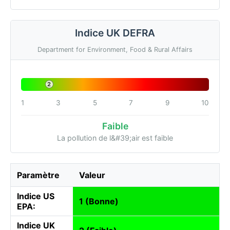
Indice UK DEFRA
Department for Environment, Food & Rural Affairs
2
1
3
5
7
9
10
Faible
La pollution de l&#39;air est faible
Paramètre
Valeur
Indice US
1 (Bonne)
EPA:
Indice UK