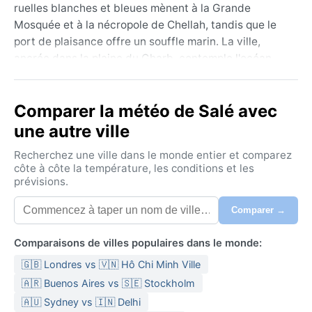
ruelles blanches et bleues mènent à la Grande
Mosquée et à la nécropole de Chellah, tandis que le
port de plaisance offre un souffle marin. La ville,
ancrée dans la plaine du Gharb, contemple l'océan
Atlantique. Les souks vibrent de l'odeur du cuir et du
bois sculpté, rappelant un passé où Salé était une
Comparer la météo de Salé avec
république indépendante. Aujourd'hui, son rythme
s'écoule entre traditions et modernité, avec une
une autre ville
population jeune et dynamique.
Recherchez une ville dans le monde entier et comparez
Sous la classification Csa, le climat méditerranéen à
côte à côte la température, les conditions et les
prévisions.
été chaud règne. Les étés, de juin à septembre, sont
secs et brûlants, avec des maximales oscillant entre
Comparer →
30 et 36°C. La chaleur est parfois adoucie par la
brise côtière. Les hivers, doux et humides, voient les
Comparaisons de villes populaires dans le monde:
températures diurnes autour de 15-18°C, mais les
🇬🇧 Londres vs 🇻🇳 Hô Chi Minh Ville
nuits peuvent descendre à 8°C. Les précipitations,
concentrées de novembre à mars, atteignent environ
🇦🇷 Buenos Aires vs 🇸🇪 Stockholm
500 mm par an. L'humidité reste modérée, plus élevée
🇦🇺 Sydney vs 🇮🇳 Delhi