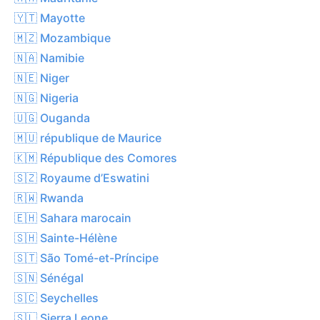
🇾🇹 Mayotte
🇲🇿 Mozambique
🇳🇦 Namibie
🇳🇪 Niger
🇳🇬 Nigeria
🇺🇬 Ouganda
🇲🇺 république de Maurice
🇰🇲 République des Comores
🇸🇿 Royaume d’Eswatini
🇷🇼 Rwanda
🇪🇭 Sahara marocain
🇸🇭 Sainte-Hélène
🇸🇹 São Tomé-et-Príncipe
🇸🇳 Sénégal
🇸🇨 Seychelles
🇸🇱 Sierra Leone