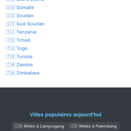
🇸🇴 Somalie
🇸🇩 Soudan
🇸🇸 Sud-Soudan
🇹🇿 Tanzanie
🇹🇩 Tchad
🇹🇬 Togo
🇹🇳 Tunisie
🇿🇲 Zambie
🇿🇼 Zimbabwe
Villes populaires aujourd'hui
🇨🇳 Météo à Lianyungang
🇮🇩 Météo à Palembang