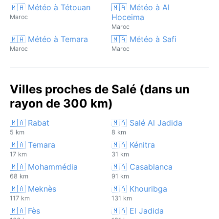
🇲🇦 Météo à Tétouan
🇲🇦 Météo à Al
Hoceima
Maroc
Maroc
🇲🇦 Météo à Temara
🇲🇦 Météo à Safi
Maroc
Maroc
Villes proches de Salé (dans un
rayon de 300 km)
🇲🇦 Rabat
🇲🇦 Salé Al Jadida
5 km
8 km
🇲🇦 Temara
🇲🇦 Kénitra
17 km
31 km
🇲🇦 Mohammédia
🇲🇦 Casablanca
68 km
91 km
🇲🇦 Meknès
🇲🇦 Khouribga
117 km
131 km
🇲🇦 Fès
🇲🇦 El Jadida