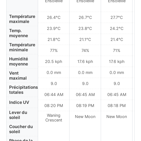
Ensoleillé
Ensoleillé
Ensoleillé
Température
26.4°C
26.7°C
27.7°C
maximale
23.9°C
23.8°C
24.2°C
Temp.
moyenne
21.8°C
21.1°C
21.4°C
Température
minimale
77%
74%
71%
Humidité
20.5 kph
17.6 kph
17.6 kph
moyenne
0.0 mm
0.0 mm
0.0 mm
Vent
maximal
9.0
9.0
9.0
Précipitations
totales
06:44 AM
06:45 AM
06:45 AM
0
Indice UV
08:20 PM
08:19 PM
08:18 PM
Lever du
Waning
New Moon
New Moon
N
soleil
Crescent
Coucher du
soleil
Phase de la