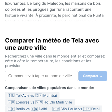
luxuriantes. Le long du Malecón, les maisons de bois
colorées et les pirogues garifuna racontent une
histoire vivante. À proximité, le parc national de Punta
Sal et le Jardin Botanique attirent les amateurs de
nature, tandis que les plantations de bananes et les
montagnes en toile de fond complètent un décor à la
Comparer la météo de Tela avec
fois sauvage et accueillant. C’est un véritable
carrefour entre culture caribéenne et biodiversité.
une autre ville
Le climat est celui de la forêt tropicale, classé Af
Recherchez une ville dans le monde entier et comparez
selon Köppen. Les précipitations sont abondantes
côte à côte la température, les conditions et les
prévisions.
toute l’année, avec un pic marqué d’octobre à janvier.
L’été (décembre à avril) reste chaud, autour de 28 °C,
Comparer →
et un peu moins pluvieux. L’hiver (mai à novembre)
alterne averses fréquentes et humidité écrasante –
Comparaisons de villes populaires dans le monde:
souvent plus de 80 % – avec des températures
🇮🇱 Tel-Aviv vs 🇮🇳 Mumbai
stables autour de 30 °C. Les matinées sont
généralement ensoleillées avant les orages de
🇬🇧 Londres vs 🇻🇳 Hô Chi Minh Ville
l’après-midi. Pour s’y sentir à l’aise, des vêtements
🇩🇪 Berlin vs 🇮🇳 Delhi
🇧🇷 São Paulo vs 🇮🇳 Delhi