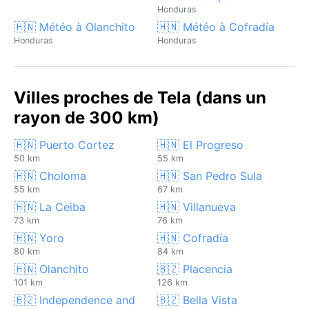
Honduras
🇭🇳 Météo à Olanchito
🇭🇳 Météo à Cofradía
Honduras
Honduras
Villes proches de Tela (dans un
rayon de 300 km)
🇭🇳 Puerto Cortez
🇭🇳 El Progreso
50 km
55 km
🇭🇳 Choloma
🇭🇳 San Pedro Sula
55 km
67 km
🇭🇳 La Ceiba
🇭🇳 Villanueva
73 km
76 km
🇭🇳 Yoro
🇭🇳 Cofradía
80 km
84 km
🇭🇳 Olanchito
🇧🇿 Placencia
101 km
126 km
🇧🇿 Independence and
🇧🇿 Bella Vista