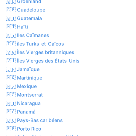
🇬🇱 Groenland
🇬🇵 Guadeloupe
🇬🇹 Guatemala
🇭🇹 Haïti
🇰🇾 Iles Caïmanes
🇹🇨 îles Turks-et-Caïcos
🇻🇬 Îles Vierges britanniques
🇻🇮 Îles Vierges des États-Unis
🇯🇲 Jamaïque
🇲🇶 Martinique
🇲🇽 Mexique
🇲🇸 Montserrat
🇳🇮 Nicaragua
🇵🇦 Panamá
🇧🇶 Pays-Bas caribéens
🇵🇷 Porto Rico