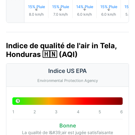
15% Pluie
15% Pluie
14% Pluie
15% Pluie
15% P
↑
↑
↑
↑
8.0 km/h
7.0 km/h
6.0 km/h
6.0 km/h
5.0 k
Indice de qualité de l'air in Tela,
Honduras 🇭🇳 (AQI)
Indice US EPA
Environmental Protection Agency
1
1
2
3
4
5
6
Bonne
La qualité de l&#39;air est jugée satisfaisante