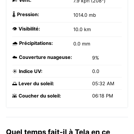
🌬️
Vent:
7.9 kph (208°)
🌡️
Pression:
1014.0 mb
👁️
Visibilité:
10.0 km
🌧️
Précipitations:
0.0 mm
☁️
Couverture nuageuse:
9%
☀️
Indice UV:
0.0
🌅
Lever du soleil:
05:32 AM
🌇
Coucher du soleil:
06:18 PM
Quel temps fait-il à Tela en ce