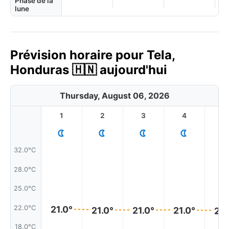
Phase de la
lune
Prévision horaire pour Tela,
Honduras 🇭🇳 aujourd'hui
Thursday, August 06, 2026
1
2
3
4
5
32.0°C
28.0°C
25.0°C
22.0°C
21.0°
21.0°
21.0°
21.0°
21.
18.0°C