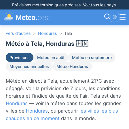
Prévisions météorologiques précises
.
Voir tous les pays
.
☰
Meteo.
best
🌐
vers d'autres
>
Honduras
>
Tela
Météo à Tela, Honduras 🇭🇳
Prévisions
Météo en août
Météo en septembre
Moyennes annuelles
Météo Honduras
Météo en direct à Tela, actuellement 21°C avec
dégagé. Voir la prévision de 7 jours, les conditions
horaires et l'indice de qualité de l'air. Tela est dans
Honduras
— voir la météo dans toutes les grandes
villes de
Honduras
, ou parcourir
les villes les plus
chaudes en ce moment
dans le monde.