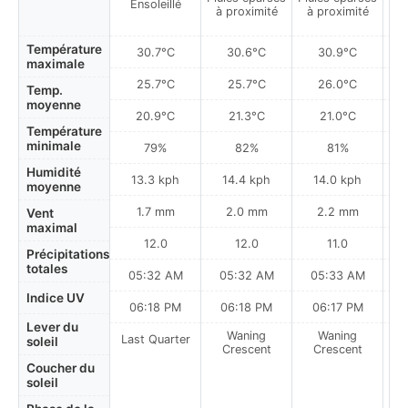
Ensoleillé
à proximité
à proximité
à
Température
30.7°C
30.6°C
30.9°C
maximale
25.7°C
25.7°C
26.0°C
Temp.
moyenne
20.9°C
21.3°C
21.0°C
Température
minimale
79%
82%
81%
Humidité
13.3 kph
14.4 kph
14.0 kph
moyenne
1.7 mm
2.0 mm
2.2 mm
Vent
maximal
12.0
12.0
11.0
Précipitations
totales
05:32 AM
05:32 AM
05:33 AM
0
Indice UV
06:18 PM
06:18 PM
06:17 PM
Lever du
Waning
Waning
Last Quarter
soleil
Crescent
Crescent
Coucher du
soleil