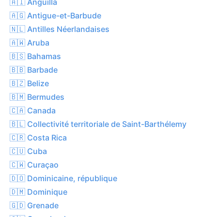
🇦🇮 Anguilla
🇦🇬 Antigue-et-Barbude
🇳🇱 Antilles Néerlandaises
🇦🇼 Aruba
🇧🇸 Bahamas
🇧🇧 Barbade
🇧🇿 Belize
🇧🇲 Bermudes
🇨🇦 Canada
🇧🇱 Collectivité territoriale de Saint-Barthélemy
🇨🇷 Costa Rica
🇨🇺 Cuba
🇨🇼 Curaçao
🇩🇴 Dominicaine, république
🇩🇲 Dominique
🇬🇩 Grenade