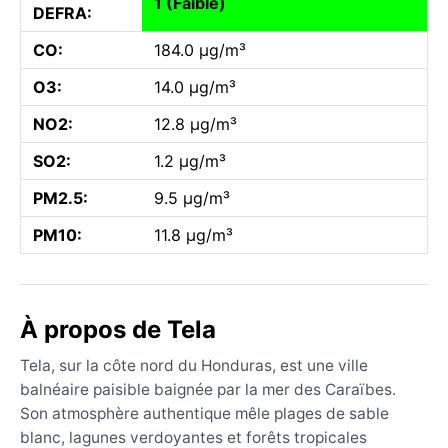
1 (Faible)
DEFRA:
CO:
184.0 µg/m³
O3:
14.0 µg/m³
NO2:
12.8 µg/m³
SO2:
1.2 µg/m³
PM2.5:
9.5 µg/m³
PM10:
11.8 µg/m³
À propos de Tela
Tela, sur la côte nord du Honduras, est une ville
balnéaire paisible baignée par la mer des Caraïbes.
Son atmosphère authentique mêle plages de sable
blanc, lagunes verdoyantes et forêts tropicales