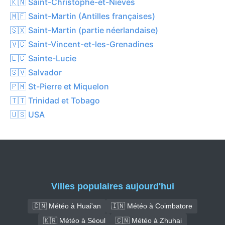
🇰🇳 Saint-Christophe-et-Niévès
🇲🇫 Saint-Martin (Antilles françaises)
🇸🇽 Saint-Martin (partie néerlandaise)
🇻🇨 Saint-Vincent-et-les-Grenadines
🇱🇨 Sainte-Lucie
🇸🇻 Salvador
🇵🇲 St-Pierre et Miquelon
🇹🇹 Trinidad et Tobago
🇺🇸 USA
Villes populaires aujourd'hui
🇨🇳 Météo à Huai'an
🇮🇳 Météo à Coimbatore
🇰🇷 Météo à Séoul
🇨🇳 Météo à Zhuhai