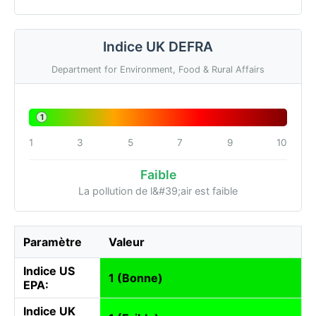
Indice UK DEFRA
Department for Environment, Food & Rural Affairs
1
1
3
5
7
9
10
Faible
La pollution de l&#39;air est faible
Paramètre
Valeur
Indice US
1 (Bonne)
EPA:
Indice UK