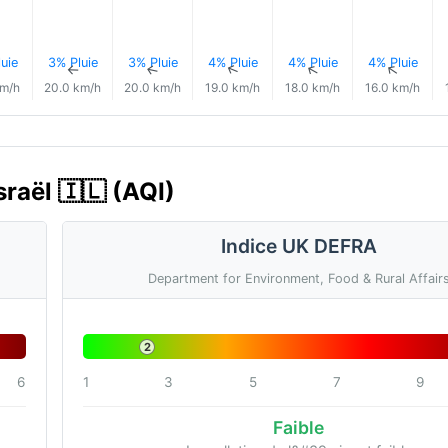
uie
3% Pluie
3% Pluie
4% Pluie
4% Pluie
4% Pluie
↑
↑
↑
↑
↑
↑
km/h
20.0 km/h
20.0 km/h
19.0 km/h
18.0 km/h
16.0 km/h
sraël 🇮🇱 (AQI)
Indice UK DEFRA
Department for Environment, Food & Rural Affair
2
6
1
3
5
7
9
Faible