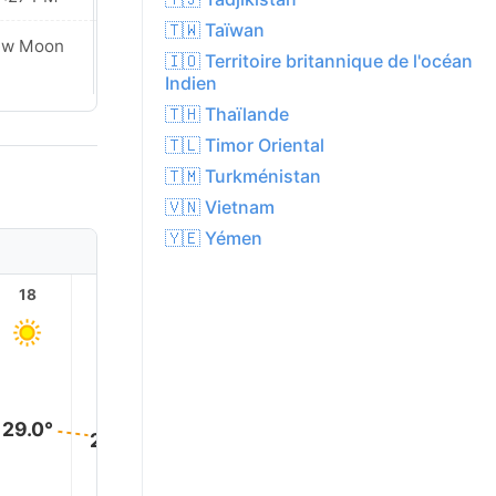
🇹🇼 Taïwan
Waxing
ew Moon
🇮🇴 Territoire britannique de l'océan
Crescent
Indien
🇹🇭 Thaïlande
🇹🇱 Timor Oriental
🇹🇲 Turkménistan
🇻🇳 Vietnam
🇾🇪 Yémen
18
19
20
21
22
23
29.0°
28.0°
28.0°
27.0°
27.0°
27.0°