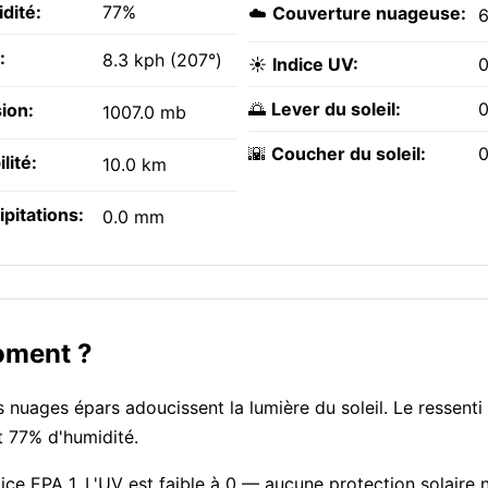
dité:
77%
☁️
Couverture nuageuse:
:
8.3 kph (207°)
☀️
Indice UV:
0
🌅
Lever du soleil:
0
ion:
1007.0 mb
🌇
Coucher du soleil:
0
ilité:
10.0 km
ipitations:
0.0 mm
oment ?
ages épars adoucissent la lumière du soleil. Le ressenti 
nt 77% d'humidité.
ndice EPA 1. L'UV est faible à 0 — aucune protection solaire 