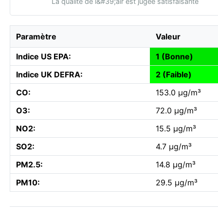
La qualité de l&#39;air est jugée satisfaisante
Paramètre
Valeur
Indice US EPA:
1 (Bonne)
Indice UK DEFRA:
2 (Faible)
CO:
153.0 µg/m³
O3:
72.0 µg/m³
NO2:
15.5 µg/m³
SO2:
4.7 µg/m³
PM2.5:
14.8 µg/m³
PM10:
29.5 µg/m³