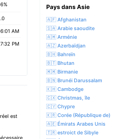
66%
Pays dans Asie
.0
🇦🇫 Afghanistan
🇸🇦 Arabie saoudite
6:01 AM
🇦🇲 Arménie
7:32 PM
🇦🇿 Azerbaïdjan
🇧🇭 Bahreïn
🇧🇹 Bhutan
🇲🇲 Birmanie
🇧🇳 Brunéi Darussalam
🇰🇭 Cambodge
🇨🇽 Christmas, île
🇨🇾 Chypre
🇰🇷 Corée (République de)
réel est
🇦🇪 Émirats Arabes Unis
🇹🇷 estroict de Sibyle
nécessaire