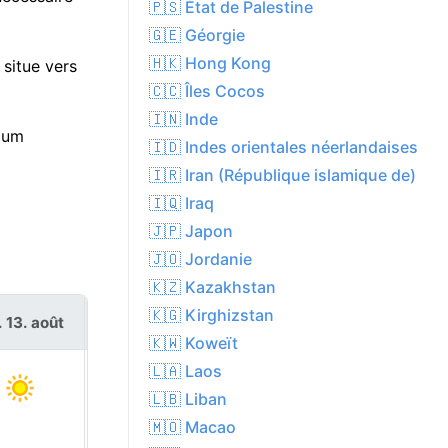
🇵🇸 État de Palestine
🇬🇪 Géorgie
🇭🇰 Hong Kong
situe vers
🇨🇨 Îles Cocos
🇮🇳 Inde
mum
🇮🇩 Indes orientales néerlandaises
🇮🇷 Iran (République islamique de)
🇮🇶 Iraq
🇯🇵 Japon
🇯🇴 Jordanie
🇰🇿 Kazakhstan
🇰🇬 Kirghizstan
. 13. août
ven. 14. août
🇰🇼 Koweït
🇱🇦 Laos
🇱🇧 Liban
🇲🇴 Macao