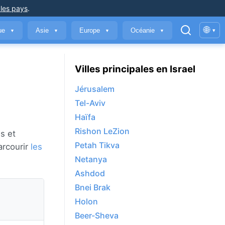
 les pays
.
🌐
que
Asie
Europe
Océanie
▾
▼
▼
▼
▼
Villes principales en Israel
Jérusalem
Tel-Aviv
Haïfa
Rishon LeZion
s et
Petah Tikva
arcourir
les
Netanya
Ashdod
Bnei Brak
Holon
Beer-Sheva