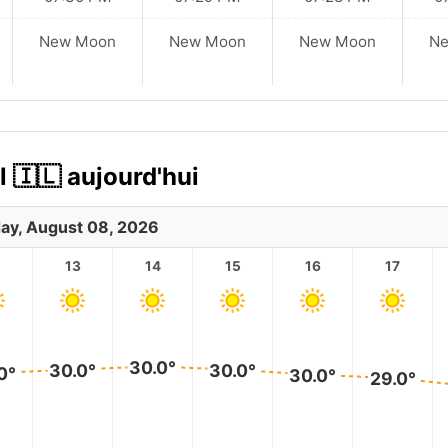
New Moon
New Moon
New Moon
N
l 🇮🇱 aujourd'hui
ay, August 08, 2026
2
13
14
15
16
17
30.0°
30.0°
30.0°
0°
30.0°
29.0°