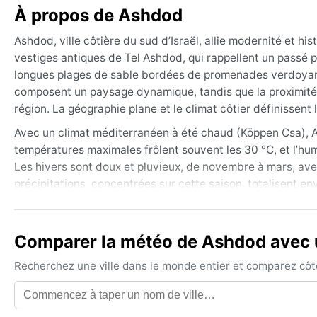
À propos de Ashdod
Ashdod, ville côtière du sud d’Israël, allie modernité et hi
vestiges antiques de Tel Ashdod, qui rappellent un passé phi
longues plages de sable bordées de promenades verdoyantes
composent un paysage dynamique, tandis que la proximité d
région. La géographie plane et le climat côtier définissent 
Avec un climat méditerranéen à été chaud (Köppen Csa), As
températures maximales frôlent souvent les 30 °C, et l’humi
Les hivers sont doux et pluvieux, de novembre à mars, avec
précipitations, concentrées sur cette saison, totalisent e
respirants dominent en été, sans oublier un chapeau et un
suffisent, tandis qu’une laine fine peut servir pour les soir
Comparer la météo de Ashdod avec u
La meilleure période pour profiter d’Ashdod s’étend du pr
températures sont agréables et le ciel dégagé. L’été peut 
Recherchez une ville dans le monde entier et comparez côte 
mercure au-delà de 35 °C. Bien que rares, des épisodes de
parfois au printemps ou en automne, réduisant la visibilité
neige est inconnue et les ouragans inexistants. Le brouilla