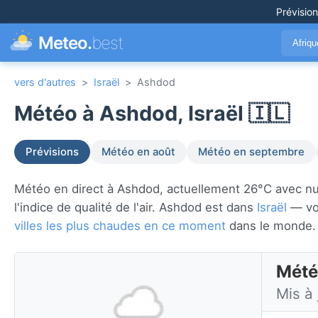
Prévisio
Meteo.
best
Afriq
vers d'autres
>
Israël
>
Ashdod
Météo à Ashdod, Israël 🇮🇱
Prévisions
Météo en août
Météo en septembre
Météo en direct à Ashdod, actuellement 26°C avec nuag
l'indice de qualité de l'air. Ashdod est dans
Israël
— voi
villes les plus chaudes en ce moment
dans le monde.
Mété
Mis à 