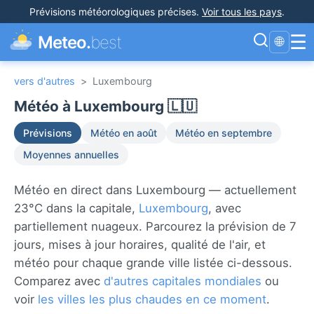
Prévisions météorologiques précises
.
Voir tous les pays
.
☰
Meteo.
best
🌐
vers d'autres
>
Luxembourg
Météo à Luxembourg 🇱🇺
Prévisions
Météo en août
Météo en septembre
Moyennes annuelles
Météo en direct dans Luxembourg — actuellement
23°C dans la capitale,
Luxembourg
, avec
partiellement nuageux. Parcourez la prévision de 7
jours, mises à jour horaires, qualité de l'air, et
météo pour chaque grande ville listée ci-dessous.
Comparez avec
d'autres capitales mondiales
ou
voir
les villes les plus chaudes en ce moment
.