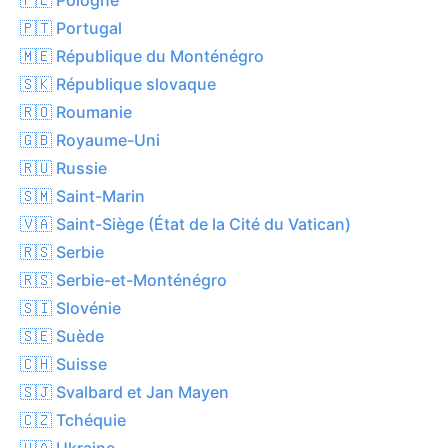
🇵🇹 Portugal
🇲🇪 République du Monténégro
🇸🇰 République slovaque
🇷🇴 Roumanie
🇬🇧 Royaume-Uni
🇷🇺 Russie
🇸🇲 Saint-Marin
🇻🇦 Saint-Siège (État de la Cité du Vatican)
🇷🇸 Serbie
🇷🇸 Serbie-et-Monténégro
🇸🇮 Slovénie
🇸🇪 Suède
🇨🇭 Suisse
🇸🇯 Svalbard et Jan Mayen
🇨🇿 Tchéquie
🇺🇦 Ukraine