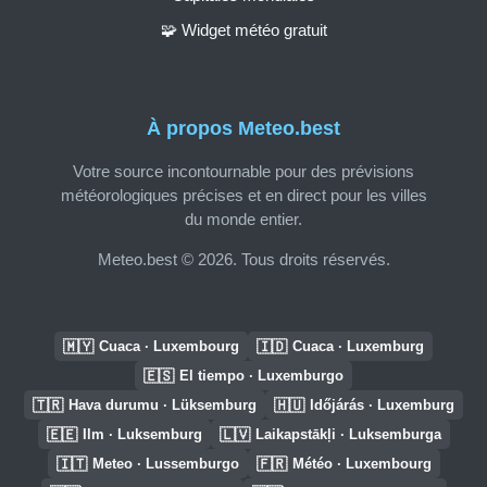
🧩 Widget météo gratuit
À propos Meteo.best
Votre source incontournable pour des prévisions
météorologiques précises et en direct pour les villes
du monde entier.
Meteo.best © 2026. Tous droits réservés.
🇲🇾
🇮🇩
Cuaca · Luxembourg
Cuaca · Luxemburg
🇪🇸
El tiempo · Luxemburgo
🇹🇷
🇭🇺
Hava durumu · Lüksemburg
Időjárás · Luxemburg
🇪🇪
🇱🇻
Ilm · Luksemburg
Laikapstākļi · Luksemburga
🇮🇹
🇫🇷
Meteo · Lussemburgo
Météo · Luxembourg