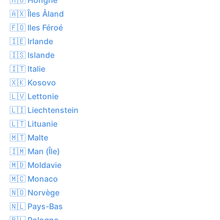
🇦🇽 Îles Åland
🇫🇴 Iles Féroé
🇮🇪 Irlande
🇮🇸 Islande
🇮🇹 Italie
🇽🇰 Kosovo
🇱🇻 Lettonie
🇱🇮 Liechtenstein
🇱🇹 Lituanie
🇲🇹 Malte
🇮🇲 Man (Île)
🇲🇩 Moldavie
🇲🇨 Monaco
🇳🇴 Norvège
🇳🇱 Pays-Bas
🇵🇱 Pologne