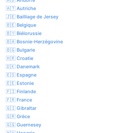
🇦🇹 Autriche
🇯🇪 Bailliage de Jersey
🇧🇪 Belgique
🇧🇾 Biélorussie
🇧🇦 Bosnie-Herzégovine
🇧🇬 Bulgarie
🇭🇷 Croatie
🇩🇰 Danemark
🇪🇸 Espagne
🇪🇪 Estonie
🇫🇮 Finlande
🇫🇷 France
🇬🇮 Gibraltar
🇬🇷 Grèce
🇬🇬 Guernesey
🇭🇺 Hongrie