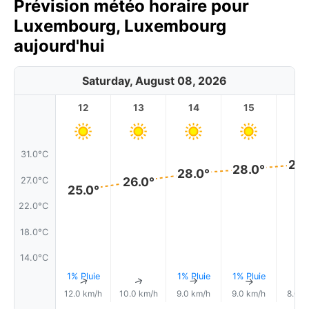
Prévision météo horaire pour
Luxembourg, Luxembourg
aujourd'hui
Saturday, August 08, 2026
12
13
14
15
1
31.0°C
29.
28.0°
28.0°
26.0°
27.0°C
25.0°
22.0°C
18.0°C
14.0°C
1% Pluie
1% Pluie
1% Pluie
↑
↑
↑
↑
12.0 km/h
10.0 km/h
9.0 km/h
9.0 km/h
8.0 k