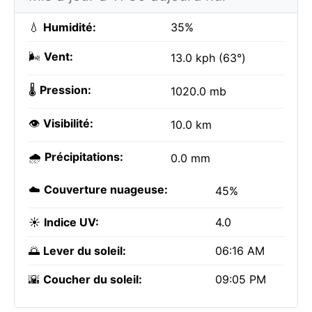
💧
Humidité:
35%
🌬️
Vent:
13.0 kph (63°)
🌡️
Pression:
1020.0 mb
👁️
Visibilité:
10.0 km
🌧️
Précipitations:
0.0 mm
☁️
Couverture nuageuse:
45%
☀️
Indice UV:
4.0
🌅
Lever du soleil:
06:16 AM
🌇
Coucher du soleil:
09:05 PM