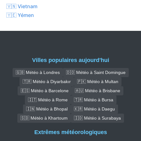
🇻🇳 Vietnam
🇾🇪 Yémen
Villes populaires aujourd'hui
🇬🇧 Météo à Londres
🇩🇴 Météo à Saint Domingue
🇹🇷 Météo à Diyarbakır
🇵🇰 Météo à Multan
🇪🇸 Météo à Barcelone
🇦🇺 Météo à Brisbane
🇮🇹 Météo à Rome
🇹🇷 Météo à Bursa
🇮🇳 Météo à Bhopal
🇰🇷 Météo à Daegu
🇸🇩 Météo à Khartoum
🇮🇩 Météo à Surabaya
Extrêmes météorologiques