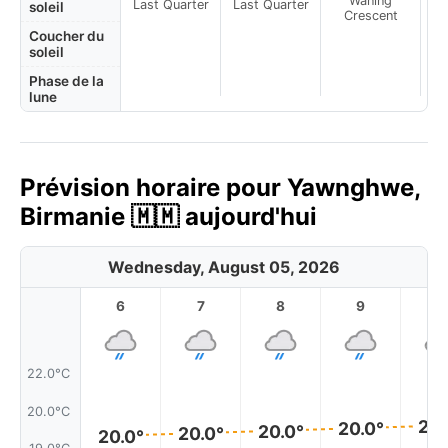
Waning
Last Quarter
Last Quarter
soleil
Crescent
Coucher du
soleil
Phase de la
lune
Prévision horaire pour Yawnghwe,
Birmanie 🇲🇲 aujourd'hui
Wednesday, August 05, 2026
6
7
8
9
1
22.0°C
20.0°C
20.
20.0°
20.0°
20.0°
20.0°