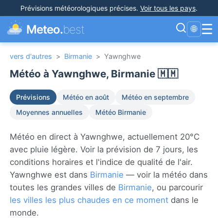
Prévisions météorologiques précises
.
Voir tous les pays
.
☰
Meteo.
best
🌐
vers d'autres
>
Birmanie
>
Yawnghwe
Météo à Yawnghwe, Birmanie 🇲🇲
Prévisions
Météo en août
Météo en septembre
Moyennes annuelles
Météo Birmanie
Météo en direct à Yawnghwe, actuellement 20°C
avec pluie légère. Voir la prévision de 7 jours, les
conditions horaires et l'indice de qualité de l'air.
Yawnghwe est dans
Birmanie
— voir la météo dans
toutes les grandes villes de
Birmanie
, ou parcourir
les villes les plus chaudes en ce moment
dans le
monde.