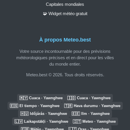
Capitales mondiales
🧩 Widget météo gratuit
À propos Meteo.best
Votre source incontournable pour des prévisions
météorologiques précises et en direct pour les villes
du monde entier.
Meteo.best © 2026. Tous droits réservés.
🇲🇾
🇮🇩
Cuaca · Yawnghwe
Cuaca · Yawnghwe
🇪🇸
🇹🇷
El tiempo · Yawnghwe
Hava durumu · Yawnghwe
🇭🇺
🇪🇪
Időjárás · Yawnghwe
Ilm · Yawnghwe
🇱🇻
🇮🇹
Laikapstākļi · Yawnghwe
Meteo · Yawnghwe
🇫🇷
🇱🇹
Météo · Yawnghwe
Oras · Yawnghwe