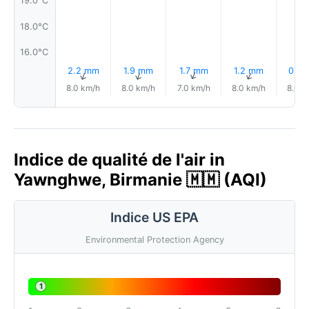
19.0°C
18.0°C
16.0°C
2.2 mm
1.9 mm
1.7 mm
1.2 mm
0.9
↑
↑
↑
↑
8.0 km/h
8.0 km/h
7.0 km/h
8.0 km/h
8.0 k
Indice de qualité de l'air in
Yawnghwe, Birmanie 🇲🇲 (AQI)
Indice US EPA
Environmental Protection Agency
1