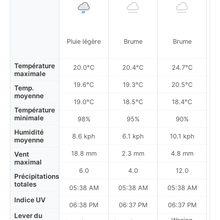
Pluie légère
Brume
Brume
Température
20.0°C
20.4°C
24.7°C
maximale
19.6°C
19.3°C
20.5°C
Temp.
moyenne
19.0°C
18.5°C
18.4°C
Température
minimale
98%
95%
90%
Humidité
8.6 kph
6.1 kph
10.1 kph
moyenne
18.8 mm
2.3 mm
4.8 mm
Vent
maximal
6.0
4.0
12.0
Précipitations
totales
05:38 AM
05:38 AM
05:38 AM
0
Indice UV
06:38 PM
06:37 PM
06:37 PM
Lever du