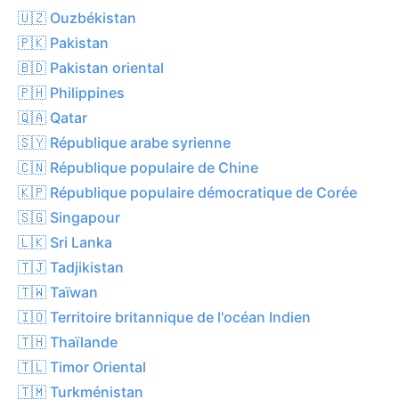
🇺🇿 Ouzbékistan
🇵🇰 Pakistan
🇧🇩 Pakistan oriental
🇵🇭 Philippines
🇶🇦 Qatar
🇸🇾 République arabe syrienne
🇨🇳 République populaire de Chine
🇰🇵 République populaire démocratique de Corée
🇸🇬 Singapour
🇱🇰 Sri Lanka
🇹🇯 Tadjikistan
🇹🇼 Taïwan
🇮🇴 Territoire britannique de l'océan Indien
🇹🇭 Thaïlande
🇹🇱 Timor Oriental
🇹🇲 Turkménistan