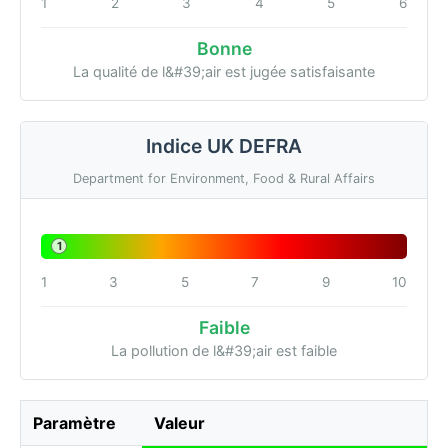
1
2
3
4
5
6
Bonne
La qualité de l&#39;air est jugée satisfaisante
Indice UK DEFRA
Department for Environment, Food & Rural Affairs
1
1
3
5
7
9
10
Faible
La pollution de l&#39;air est faible
Paramètre
Valeur