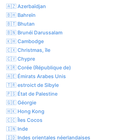
🇦🇿 Azerbaïdjan
🇧🇭 Bahreïn
🇧🇹 Bhutan
🇧🇳 Brunéi Darussalam
🇰🇭 Cambodge
🇨🇽 Christmas, île
🇨🇾 Chypre
🇰🇷 Corée (République de)
🇦🇪 Émirats Arabes Unis
🇹🇷 estroict de Sibyle
🇵🇸 État de Palestine
🇬🇪 Géorgie
🇭🇰 Hong Kong
🇨🇨 Îles Cocos
🇮🇳 Inde
🇮🇩 Indes orientales néerlandaises