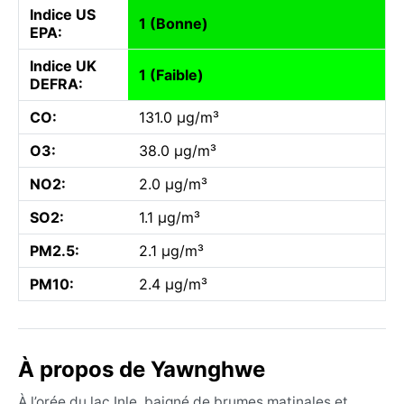
Indice US
1 (Bonne)
EPA:
Indice UK
1 (Faible)
DEFRA:
CO:
131.0 µg/m³
O3:
38.0 µg/m³
NO2:
2.0 µg/m³
SO2:
1.1 µg/m³
PM2.5:
2.1 µg/m³
PM10:
2.4 µg/m³
À propos de Yawnghwe
À l’orée du lac Inle, baigné de brumes matinales et