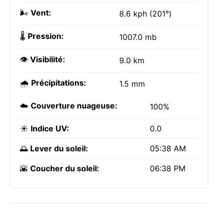
🌬️
Vent:
8.6 kph (201°)
🌡️
Pression:
1007.0 mb
👁️
Visibilité:
9.0 km
🌧️
Précipitations:
1.5 mm
☁️
Couverture nuageuse:
100%
☀️
Indice UV:
0.0
🌅
Lever du soleil:
05:38 AM
🌇
Coucher du soleil:
06:38 PM