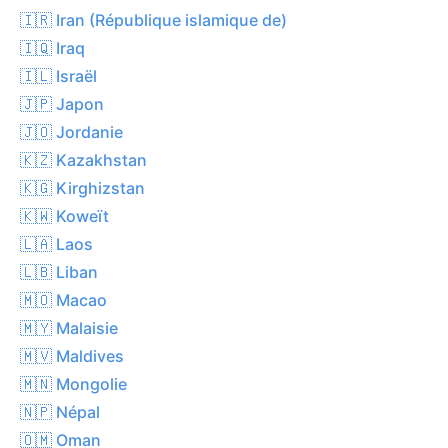
🇮🇷 Iran (République islamique de)
🇮🇶 Iraq
🇮🇱 Israël
🇯🇵 Japon
🇯🇴 Jordanie
🇰🇿 Kazakhstan
🇰🇬 Kirghizstan
🇰🇼 Koweït
🇱🇦 Laos
🇱🇧 Liban
🇲🇴 Macao
🇲🇾 Malaisie
🇲🇻 Maldives
🇲🇳 Mongolie
🇳🇵 Népal
🇴🇲 Oman