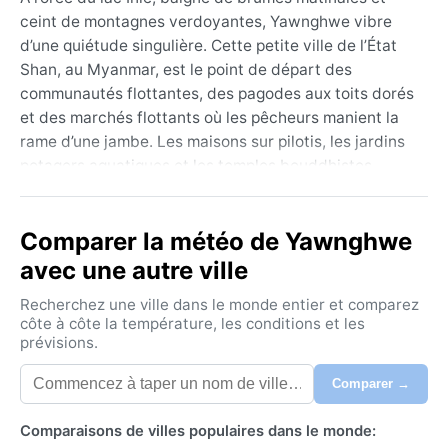
ceint de montagnes verdoyantes, Yawnghwe vibre
d’une quiétude singulière. Cette petite ville de l’État
Shan, au Myanmar, est le point de départ des
communautés flottantes, des pagodes aux toits dorés
et des marchés flottants où les pêcheurs manient la
rame d’une jambe. Les maisons sur pilotis, les jardins
potagers aquatiques et les temples bouddhistes
ponctuent un paysage lacustre d’une sérénité
presque irréelle. Ici, le temps semble suspendu entre
Comparer la météo de Yawnghwe
les reflets des montagnes et le glissement silencieux
des barques.
avec une autre ville
Le climat de Yawnghwe est classé Cwa, subtropical
Recherchez une ville dans le monde entier et comparez
humide à hiver sec. L’été, de mai à octobre, est chaud
côte à côte la température, les conditions et les
prévisions.
et humide : les températures diurnes atteignent 30
°C, tandis que la mousson déverse des pluies
Comparer →
abondantes, surtout en juillet et août. L’humidité est
écrasante, et il faut prévoir des vêtements légers en
Comparaisons de villes populaires dans le monde:
coton, un imperméable et des chaussures