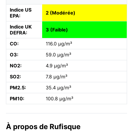
Indice US
2 (Modérée)
EPA:
Indice UK
3 (Faible)
DEFRA:
CO:
116.0 µg/m³
O3:
59.0 µg/m³
NO2:
4.9 µg/m³
SO2:
7.8 µg/m³
PM2.5:
35.4 µg/m³
PM10:
100.8 µg/m³
À propos de Rufisque