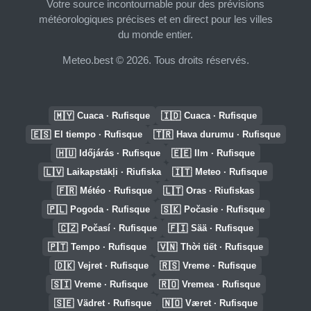
Votre source incontournable pour des prévisions
météorologiques précises et en direct pour les villes
du monde entier.
Meteo.best © 2026. Tous droits réservés.
🇲🇾
🇮🇩
Cuaca · Rufisque
Cuaca · Rufisque
🇪🇸
🇹🇷
El tiempo · Rufisque
Hava durumu · Rufisque
🇭🇺
🇪🇪
Időjárás · Rufisque
Ilm · Rufisque
🇱🇻
🇮🇹
Laikapstākļi · Riufiska
Meteo · Rufisque
🇫🇷
🇱🇹
Météo · Rufisque
Oras · Riufiskas
🇵🇱
🇸🇰
Pogoda · Rufisque
Počasie · Rufisque
🇨🇿
🇫🇮
Počasí · Rufisque
Sää · Rufisque
🇵🇹
🇻🇳
Tempo · Rufisque
Thời tiết · Rufisque
🇩🇰
🇷🇸
Vejret · Rufisque
Vreme · Rufisque
🇸🇮
🇷🇴
Vreme · Rufisque
Vremea · Rufisque
🇸🇪
🇳🇴
Vädret · Rufisque
Været · Rufisque