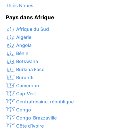
Thiès Nones
Pays dans Afrique
🇿🇦 Afrique du Sud
🇩🇿 Algérie
🇦🇴 Angola
🇧🇯 Bénin
🇧🇼 Botswana
🇧🇫 Burkina Faso
🇧🇮 Burundi
🇨🇲 Cameroun
🇨🇻 Cap-Vert
🇨🇫 Centrafricaine, république
🇨🇩 Congo
🇨🇬 Congo-Brazzaville
🇨🇮 Côte d’Ivoire