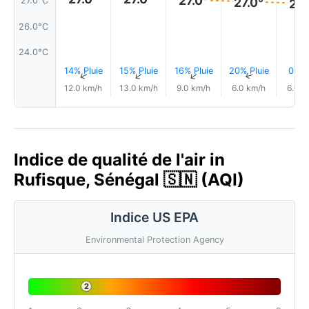
27.0°
27.0°
27.0°C
27.
26.0°C
24.0°C
14% Pluie
15% Pluie
16% Pluie
20% Pluie
0.0
↑
↑
↑
↑
12.0 km/h
13.0 km/h
9.0 km/h
6.0 km/h
6.0 k
Indice de qualité de l'air in
Rufisque, Sénégal 🇸🇳 (AQI)
Indice US EPA
Environmental Protection Agency
2