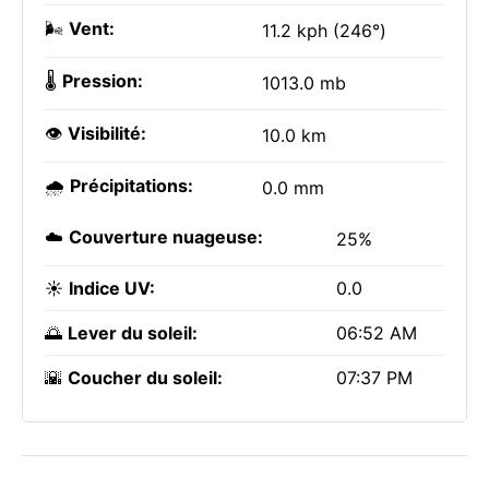
🌬️
Vent:
11.2 kph (246°)
🌡️
Pression:
1013.0 mb
👁️
Visibilité:
10.0 km
🌧️
Précipitations:
0.0 mm
☁️
Couverture nuageuse:
25%
☀️
Indice UV:
0.0
🌅
Lever du soleil:
06:52 AM
🌇
Coucher du soleil:
07:37 PM