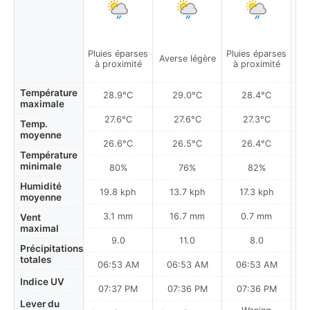
Pluies éparses
Pluies éparses
Averse légère
à proximité
à proximité
Température
28.9°C
29.0°C
28.4°C
maximale
27.6°C
27.6°C
27.3°C
Temp.
moyenne
26.6°C
26.5°C
26.4°C
Température
minimale
80%
76%
82%
Humidité
19.8 kph
13.7 kph
17.3 kph
moyenne
3.1 mm
16.7 mm
0.7 mm
Vent
maximal
9.0
11.0
8.0
Précipitations
totales
06:53 AM
06:53 AM
06:53 AM
0
Indice UV
07:37 PM
07:36 PM
07:36 PM
Lever du