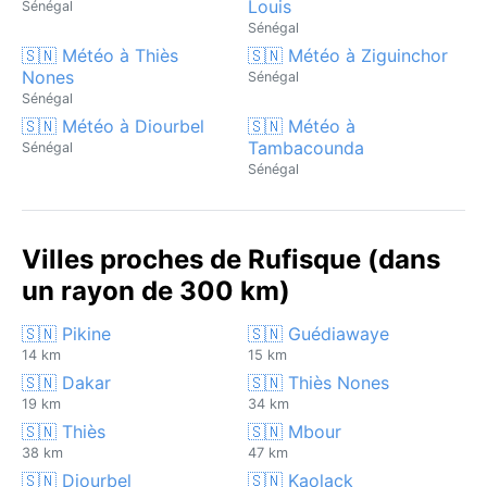
Louis
Sénégal
Sénégal
🇸🇳 Météo à Thiès
🇸🇳 Météo à Ziguinchor
Nones
Sénégal
Sénégal
🇸🇳 Météo à Diourbel
🇸🇳 Météo à
Tambacounda
Sénégal
Sénégal
Villes proches de Rufisque (dans
un rayon de 300 km)
🇸🇳 Pikine
🇸🇳 Guédiawaye
14 km
15 km
🇸🇳 Dakar
🇸🇳 Thiès Nones
19 km
34 km
🇸🇳 Thiès
🇸🇳 Mbour
38 km
47 km
🇸🇳 Diourbel
🇸🇳 Kaolack