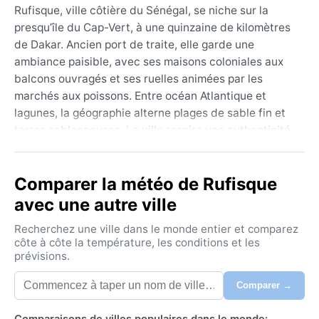
Rufisque, ville côtière du Sénégal, se niche sur la
presqu’île du Cap-Vert, à une quinzaine de kilomètres
de Dakar. Ancien port de traite, elle garde une
ambiance paisible, avec ses maisons coloniales aux
balcons ouvragés et ses ruelles animées par les
marchés aux poissons. Entre océan Atlantique et
lagunes, la géographie alterne plages de sable fin et
terres sablonneuses. La ville respire une authenticité
sénégalaise, loin du tumulte de la capitale, tout en
offrant un accès facile aux célèbres plages de la
Comparer la météo de Rufisque
Petite-Côte.
avec une autre ville
Sous un climat semi-aride chaud (BSh), Rufisque
connaît deux saisons marquées. L’hiver, de novembre
Recherchez une ville dans le monde entier et comparez
à mai, est sec et ensoleillé, avec des températures
côte à côte la température, les conditions et les
prévisions.
agréables de 20 à 30 °C, portées par l’harmattan, ce
vent chaud et poussiéreux venu du Sahara. L’été, de
Comparer →
juin à octobre, est la saison des pluies, avec des
averses parfois violentes et une humidité élevée. Les
Comparaisons de villes populaires dans le monde: