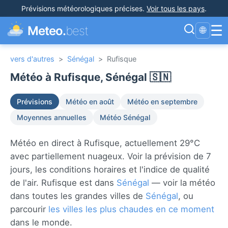
Prévisions météorologiques précises
.
Voir tous les pays
.
☰
Meteo.
best
🌐
vers d'autres
>
Sénégal
>
Rufisque
Météo à Rufisque, Sénégal 🇸🇳
Prévisions
Météo en août
Météo en septembre
Moyennes annuelles
Météo Sénégal
Météo en direct à Rufisque, actuellement 29°C
avec partiellement nuageux. Voir la prévision de 7
jours, les conditions horaires et l'indice de qualité
de l'air. Rufisque est dans
Sénégal
— voir la météo
dans toutes les grandes villes de
Sénégal
, ou
parcourir
les villes les plus chaudes en ce moment
dans le monde.