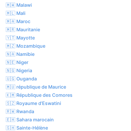
🇲🇼 Malawi
🇲🇱 Mali
🇲🇦 Maroc
🇲🇷 Mauritanie
🇾🇹 Mayotte
🇲🇿 Mozambique
🇳🇦 Namibie
🇳🇪 Niger
🇳🇬 Nigeria
🇺🇬 Ouganda
🇲🇺 république de Maurice
🇰🇲 République des Comores
🇸🇿 Royaume d’Eswatini
🇷🇼 Rwanda
🇪🇭 Sahara marocain
🇸🇭 Sainte-Hélène