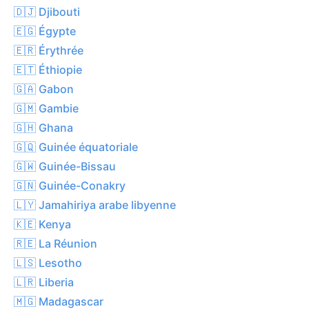
🇩🇯 Djibouti
🇪🇬 Égypte
🇪🇷 Érythrée
🇪🇹 Éthiopie
🇬🇦 Gabon
🇬🇲 Gambie
🇬🇭 Ghana
🇬🇶 Guinée équatoriale
🇬🇼 Guinée-Bissau
🇬🇳 Guinée-Conakry
🇱🇾 Jamahiriya arabe libyenne
🇰🇪 Kenya
🇷🇪 La Réunion
🇱🇸 Lesotho
🇱🇷 Liberia
🇲🇬 Madagascar