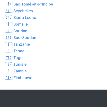
🇸🇹 São Tomé-et-Príncipe
🇸🇨 Seychelles
🇸🇱 Sierra Leone
🇸🇴 Somalie
🇸🇩 Soudan
🇸🇸 Sud-Soudan
🇹🇿 Tanzanie
🇹🇩 Tchad
🇹🇬 Togo
🇹🇳 Tunisie
🇿🇲 Zambie
🇿🇼 Zimbabwe