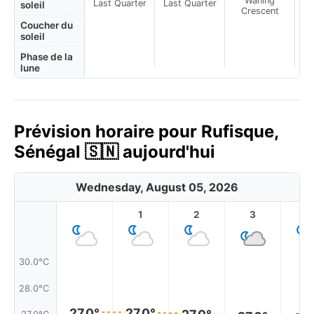
Waning
Last Quarter
Last Quarter
soleil
Crescent
Coucher du
soleil
Phase de la
lune
Prévision horaire pour Rufisque,
Sénégal 🇸🇳 aujourd'hui
Wednesday, August 05, 2026
1
2
3
4
30.0°C
28.0°C
27.0°
27.0°