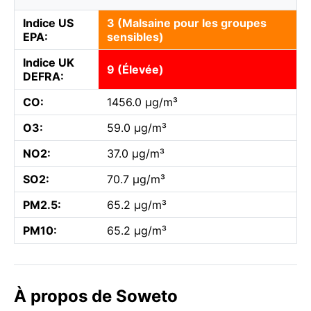
Indice US
3 (Malsaine pour les groupes
EPA:
sensibles)
Indice UK
9 (Élevée)
DEFRA:
CO:
1456.0 µg/m³
O3:
59.0 µg/m³
NO2:
37.0 µg/m³
SO2:
70.7 µg/m³
PM2.5:
65.2 µg/m³
PM10:
65.2 µg/m³
À propos de Soweto