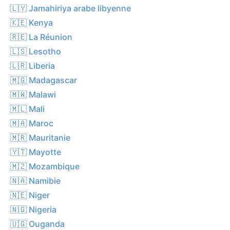
🇱🇾 Jamahiriya arabe libyenne
🇰🇪 Kenya
🇷🇪 La Réunion
🇱🇸 Lesotho
🇱🇷 Liberia
🇲🇬 Madagascar
🇲🇼 Malawi
🇲🇱 Mali
🇲🇦 Maroc
🇲🇷 Mauritanie
🇾🇹 Mayotte
🇲🇿 Mozambique
🇳🇦 Namibie
🇳🇪 Niger
🇳🇬 Nigeria
🇺🇬 Ouganda