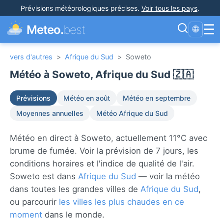
Prévisions météorologiques précises
.
Voir tous les pays
.
☰
Meteo.
best
🌐
vers d'autres
>
Afrique du Sud
>
Soweto
Météo à Soweto, Afrique du Sud 🇿🇦
Prévisions
Météo en août
Météo en septembre
Moyennes annuelles
Météo Afrique du Sud
Météo en direct à Soweto, actuellement 11°C avec
brume de fumée. Voir la prévision de 7 jours, les
conditions horaires et l'indice de qualité de l'air.
Soweto est dans
Afrique du Sud
— voir la météo
dans toutes les grandes villes de
Afrique du Sud
,
ou parcourir
les villes les plus chaudes en ce
moment
dans le monde.