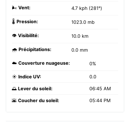
🌬️
Vent:
4.7 kph (281°)
🌡️
Pression:
1023.0 mb
👁️
Visibilité:
10.0 km
🌧️
Précipitations:
0.0 mm
☁️
Couverture nuageuse:
0%
☀️
Indice UV:
0.0
🌅
Lever du soleil:
06:45 AM
🌇
Coucher du soleil:
05:44 PM