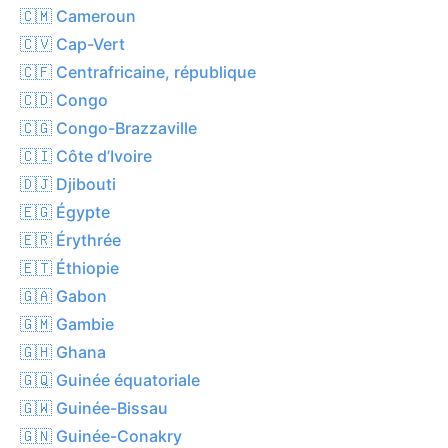
🇨🇲 Cameroun
🇨🇻 Cap-Vert
🇨🇫 Centrafricaine, république
🇨🇩 Congo
🇨🇬 Congo-Brazzaville
🇨🇮 Côte d’Ivoire
🇩🇯 Djibouti
🇪🇬 Égypte
🇪🇷 Érythrée
🇪🇹 Éthiopie
🇬🇦 Gabon
🇬🇲 Gambie
🇬🇭 Ghana
🇬🇶 Guinée équatoriale
🇬🇼 Guinée-Bissau
🇬🇳 Guinée-Conakry