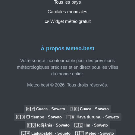
Tous les pays
Capitales mondiales
🧩 Widget météo gratuit
À propos Meteo.best
Votre source incontournable pour des prévisions
météorologiques précises et en direct pour les villes
du monde entier.
Meteo.best © 2026. Tous droits réservés.
🇲🇾
🇮🇩
Cuaca · Soweto
Cuaca · Soweto
🇪🇸
🇹🇷
El tiempo · Soweto
Hava durumu · Soweto
🇭🇺
🇪🇪
Időjárás · Soweto
Ilm · Soweto
🇱🇻
🇮🇹
Laikapstākļi · Soueto
Meteo · Soweto