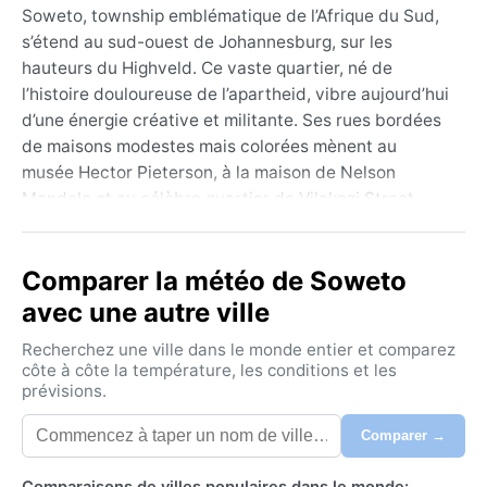
Soweto, township emblématique de l’Afrique du Sud,
s’étend au sud-ouest de Johannesburg, sur les
hauteurs du Highveld. Ce vaste quartier, né de
l’histoire douloureuse de l’apartheid, vibre aujourd’hui
d’une énergie créative et militante. Ses rues bordées
de maisons modestes mais colorées mènent au
musée Hector Pieterson, à la maison de Nelson
Mandela et au célèbre quartier de Vilakazi Street,
seul lieu au monde où deux prix Nobel ont vécu. Les
collines environnantes offrent des vues dégagées sur
Comparer la météo de Soweto
une agglomération dense, où le contraste entre
township et gratte-ciel lointains raconte un pays en
avec une autre ville
perpétuelle réinvention.
Recherchez une ville dans le monde entier et comparez
Selon la classification de Köppen, Soweto bénéficie
côte à côte la température, les conditions et les
prévisions.
d’un climat subtropical d’altitude (Cwb). Les étés, de
novembre à mars, sont chauds et orageux, avec des
Comparer →
précipitations abondantes (600 à 800 mm par an) et
une humidité notable. Les après-midi voient souvent
Comparaisons de villes populaires dans le monde: