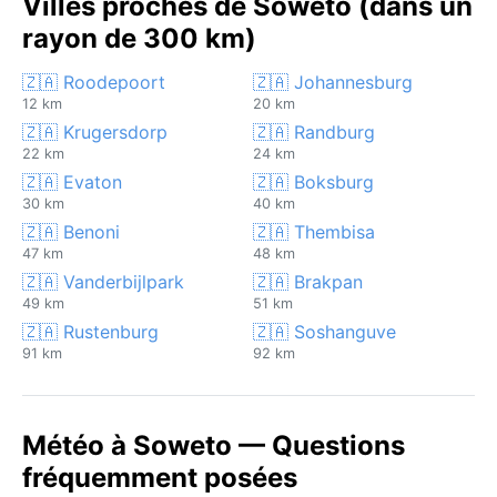
Villes proches de Soweto (dans un
rayon de 300 km)
🇿🇦 Roodepoort
🇿🇦 Johannesburg
12 km
20 km
🇿🇦 Krugersdorp
🇿🇦 Randburg
22 km
24 km
🇿🇦 Evaton
🇿🇦 Boksburg
30 km
40 km
🇿🇦 Benoni
🇿🇦 Thembisa
47 km
48 km
🇿🇦 Vanderbijlpark
🇿🇦 Brakpan
49 km
51 km
🇿🇦 Rustenburg
🇿🇦 Soshanguve
91 km
92 km
Météo à Soweto — Questions
fréquemment posées