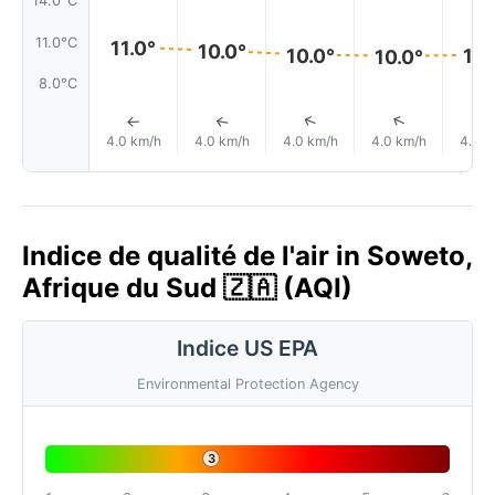
14.0°C
11.0°C
11.0°
10.0°
10.0°
10.
10.0°
8.0°C
↑
↑
↑
↑
4.0 km/h
4.0 km/h
4.0 km/h
4.0 km/h
4.0 k
Indice de qualité de l'air in Soweto,
Afrique du Sud 🇿🇦 (AQI)
Indice US EPA
Environmental Protection Agency
3