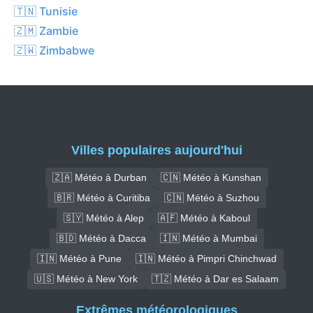
🇹🇳 Tunisie
🇿🇲 Zambie
🇿🇼 Zimbabwe
Villes populaires aujourd'hui
🇿🇦 Météo à Durban
🇨🇳 Météo à Kunshan
🇧🇷 Météo à Curitiba
🇨🇳 Météo à Suzhou
🇸🇾 Météo à Alep
🇦🇫 Météo à Kaboul
🇧🇩 Météo à Dacca
🇮🇳 Météo à Mumbai
🇮🇳 Météo à Pune
🇮🇳 Météo à Pimpri Chinchwad
🇺🇸 Météo à New York
🇹🇿 Météo à Dar es Salaam
Extrêmes météorologiques