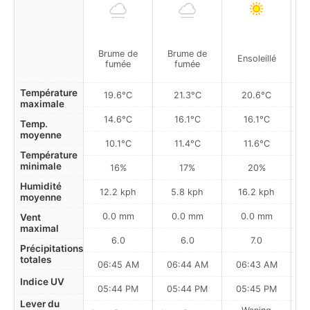
Brume de
Brume de
Ensoleillé
fumée
fumée
Température
19.6°C
21.3°C
20.6°C
maximale
14.6°C
16.1°C
16.1°C
Temp.
moyenne
10.1°C
11.4°C
11.6°C
Température
minimale
16%
17%
20%
Humidité
12.2 kph
5.8 kph
16.2 kph
moyenne
0.0 mm
0.0 mm
0.0 mm
Vent
maximal
6.0
6.0
7.0
Précipitations
totales
06:45 AM
06:44 AM
06:43 AM
0
Indice UV
05:44 PM
05:44 PM
05:45 PM
Lever du