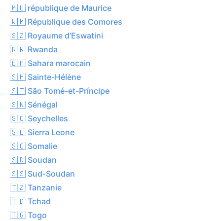
🇲🇺 république de Maurice
🇰🇲 République des Comores
🇸🇿 Royaume d’Eswatini
🇷🇼 Rwanda
🇪🇭 Sahara marocain
🇸🇭 Sainte-Hélène
🇸🇹 São Tomé-et-Príncipe
🇸🇳 Sénégal
🇸🇨 Seychelles
🇸🇱 Sierra Leone
🇸🇴 Somalie
🇸🇩 Soudan
🇸🇸 Sud-Soudan
🇹🇿 Tanzanie
🇹🇩 Tchad
🇹🇬 Togo