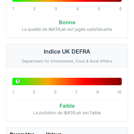
1
2
3
4
5
6
Bonne
La qualité de l&#39;air est jugée satisfaisante
Indice UK DEFRA
Department for Environment, Food & Rural Affairs
1
1
3
5
7
9
10
Faible
La pollution de l&#39;air est faible