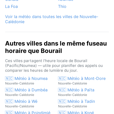
épisodes de brume matinale peuvent flotter sur la
La Foa
Thio
vallée de la Néra. Bref, Bourail offre un visage
verdoyant et rugueux sous un ciel de mousson, idéal
Voir la météo dans toutes les villes de Nouvelle-
pour qui aime la nature intense.
Calédonie
Autres villes dans le même fuseau
horaire que Bourail
Ces villes partagent l'heure locale de Bourail
(Pacific/Noumea) — utile pour planifier des appels ou
comparer les heures de lumière du jour.
🇳🇨 Météo à Noumea
🇳🇨 Météo à Mont-Dore
Nouvelle-Calédonie
Nouvelle-Calédonie
🇳🇨 Météo à Dumbéa
🇳🇨 Météo à Païta
Nouvelle-Calédonie
Nouvelle-Calédonie
🇳🇨 Météo à Wé
🇳🇨 Météo à Tadin
Nouvelle-Calédonie
Nouvelle-Calédonie
🇳🇨 Météo à Poindimié
🇳🇨 Météo à Koné