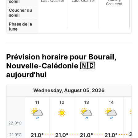
Last Quarter
Last Quarter
soleil
Crescent
Coucher du
soleil
Phase de la
lune
Prévision horaire pour Bourail,
Nouvelle-Calédonie 🇳🇨
aujourd'hui
Wednesday, August 05, 2026
11
12
13
14
1
22.0°C
21.
21.0°
21.0°
21.0°
21.0°
21.0°C