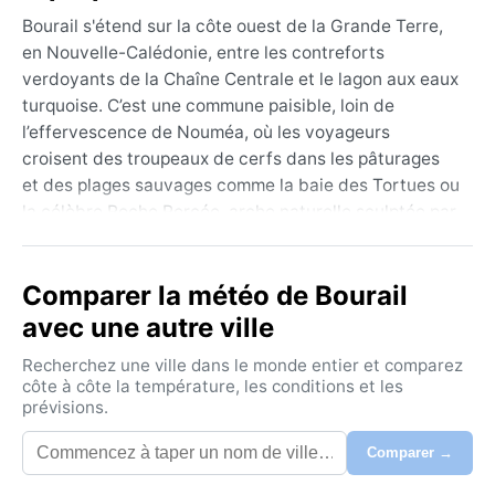
Bourail s'étend sur la côte ouest de la Grande Terre,
en Nouvelle-Calédonie, entre les contreforts
verdoyants de la Chaîne Centrale et le lagon aux eaux
turquoise. C’est une commune paisible, loin de
l’effervescence de Nouméa, où les voyageurs
croisent des troupeaux de cerfs dans les pâturages
et des plages sauvages comme la baie des Tortues ou
la célèbre Roche Percée, arche naturelle sculptée par
les vagues. L’atmosphère respire l’authenticité
calédonienne, avec son petit centre bourg, son
Comparer la météo de Bourail
monument aux morts de la Seconde Guerre mondiale
et les vestiges de l’époque bagnarde. La géographie
avec une autre ville
conjugue collines boisées, savane sèche et récifs
Recherchez une ville dans le monde entier et comparez
coralliens, un décor contrasté qui séduit les amateurs
côte à côte la température, les conditions et les
de randonnée et de glisse.
prévisions.
Le climat de Bourail est de type Am (mousson
Comparer →
tropicale). L’été austral, de décembre à mars, apporte
chaleur lourde et humidité écrasante, avec des pluies