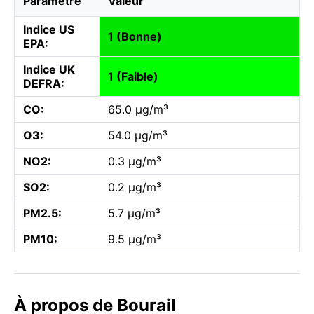
Paramètre
Valeur
Indice US
1 (Bonne)
EPA:
Indice UK
1 (Faible)
DEFRA:
CO:
65.0 µg/m³
O3:
54.0 µg/m³
NO2:
0.3 µg/m³
SO2:
0.2 µg/m³
PM2.5:
5.7 µg/m³
PM10:
9.5 µg/m³
À propos de Bourail