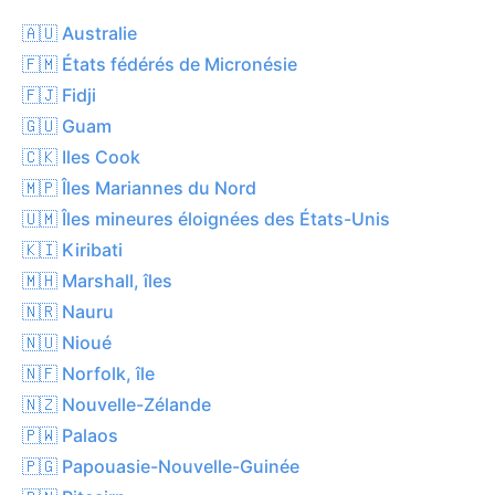
🇦🇺 Australie
🇫🇲 États fédérés de Micronésie
🇫🇯 Fidji
🇬🇺 Guam
🇨🇰 Iles Cook
🇲🇵 Îles Mariannes du Nord
🇺🇲 Îles mineures éloignées des États-Unis
🇰🇮 Kiribati
🇲🇭 Marshall, îles
🇳🇷 Nauru
🇳🇺 Nioué
🇳🇫 Norfolk, île
🇳🇿 Nouvelle-Zélande
🇵🇼 Palaos
🇵🇬 Papouasie-Nouvelle-Guinée