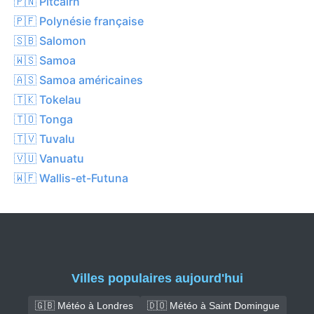
🇵🇳 Pitcairn
🇵🇫 Polynésie française
🇸🇧 Salomon
🇼🇸 Samoa
🇦🇸 Samoa américaines
🇹🇰 Tokelau
🇹🇴 Tonga
🇹🇻 Tuvalu
🇻🇺 Vanuatu
🇼🇫 Wallis-et-Futuna
Villes populaires aujourd'hui
🇬🇧 Météo à Londres
🇩🇴 Météo à Saint Domingue