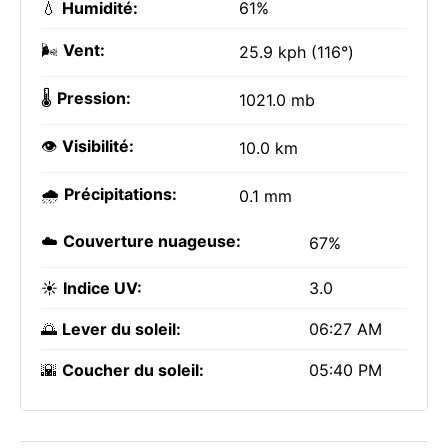
💧
Humidité:
61%
🌬️
Vent:
25.9 kph (116°)
🌡️
Pression:
1021.0 mb
👁️
Visibilité:
10.0 km
🌧️
Précipitations:
0.1 mm
☁️
Couverture nuageuse:
67%
☀️
Indice UV:
3.0
🌅
Lever du soleil:
06:27 AM
🌇
Coucher du soleil:
05:40 PM