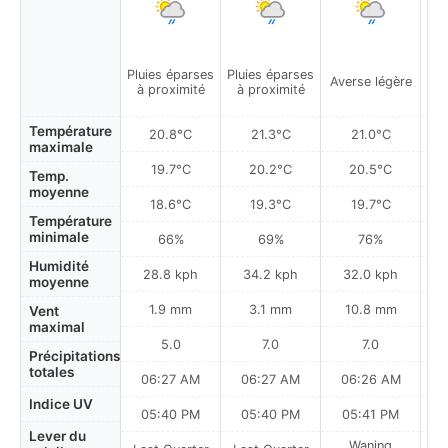
Pluies éparses
Pluies éparses
Plu
Averse légère
à proximité
à proximité
à
Température
20.8°C
21.3°C
21.0°C
maximale
19.7°C
20.2°C
20.5°C
Temp.
moyenne
18.6°C
19.3°C
19.7°C
Température
minimale
66%
69%
76%
Humidité
28.8 kph
34.2 kph
32.0 kph
moyenne
1.9 mm
3.1 mm
10.8 mm
Vent
maximal
5.0
7.0
7.0
Précipitations
totales
06:27 AM
06:27 AM
06:26 AM
0
Indice UV
05:40 PM
05:40 PM
05:41 PM
Lever du
Waning