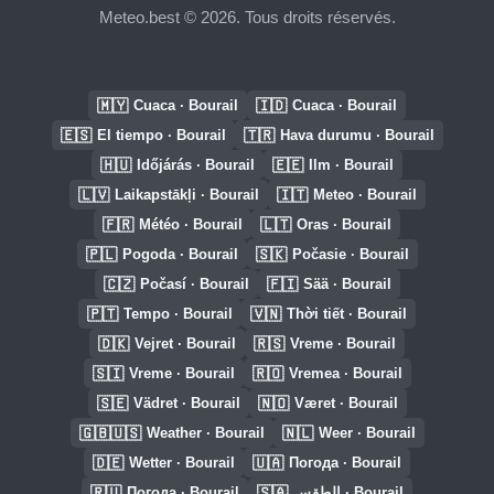
Meteo.best © 2026. Tous droits réservés.
🇲🇾
🇮🇩
Cuaca · Bourail
Cuaca · Bourail
🇪🇸
🇹🇷
El tiempo · Bourail
Hava durumu · Bourail
🇭🇺
🇪🇪
Időjárás · Bourail
Ilm · Bourail
🇱🇻
🇮🇹
Laikapstākļi · Bourail
Meteo · Bourail
🇫🇷
🇱🇹
Météo · Bourail
Oras · Bourail
🇵🇱
🇸🇰
Pogoda · Bourail
Počasie · Bourail
🇨🇿
🇫🇮
Počasí · Bourail
Sää · Bourail
🇵🇹
🇻🇳
Tempo · Bourail
Thời tiết · Bourail
🇩🇰
🇷🇸
Vejret · Bourail
Vreme · Bourail
🇸🇮
🇷🇴
Vreme · Bourail
Vremea · Bourail
🇸🇪
🇳🇴
Vädret · Bourail
Været · Bourail
🇬🇧🇺🇸
🇳🇱
Weather · Bourail
Weer · Bourail
🇩🇪
🇺🇦
Wetter · Bourail
Погода · Bourail
🇷🇺
🇸🇦
Погода · Bourail
الطقس · Bourail