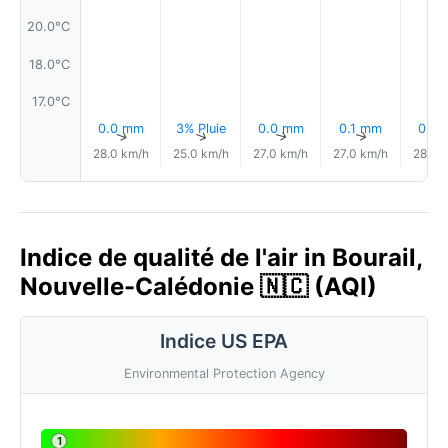
20.0°C
18.0°C
17.0°C
0.0 mm
3% Pluie
0.0 mm
0.1 mm
0.0
↑
↑
↑
↑
28.0 km/h
25.0 km/h
27.0 km/h
27.0 km/h
28.0 
Indice de qualité de l'air in Bourail,
Nouvelle-Calédonie 🇳🇨 (AQI)
Indice US EPA
Environmental Protection Agency
1