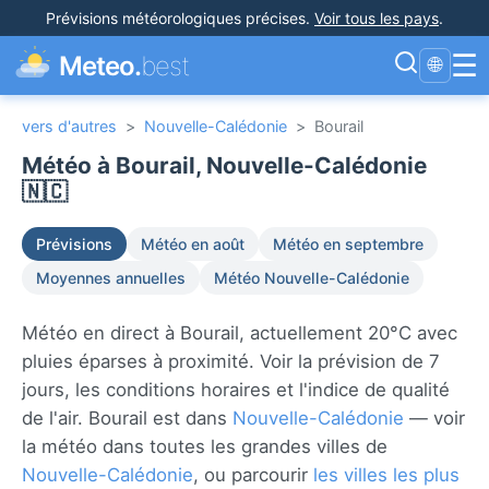
Prévisions météorologiques précises
.
Voir tous les pays
.
☰
Meteo.
best
🌐
vers d'autres
>
Nouvelle-Calédonie
>
Bourail
Météo à Bourail, Nouvelle-Calédonie
🇳🇨
Prévisions
Météo en août
Météo en septembre
Moyennes annuelles
Météo Nouvelle-Calédonie
Météo en direct à Bourail, actuellement 20°C avec
pluies éparses à proximité. Voir la prévision de 7
jours, les conditions horaires et l'indice de qualité
de l'air. Bourail est dans
Nouvelle-Calédonie
— voir
la météo dans toutes les grandes villes de
Nouvelle-Calédonie
, ou parcourir
les villes les plus