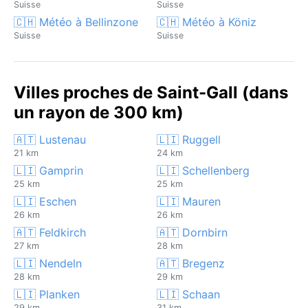
Suisse
Suisse
🇨🇭 Météo à Bellinzone
🇨🇭 Météo à Köniz
Suisse
Suisse
Villes proches de Saint-Gall (dans
un rayon de 300 km)
🇦🇹 Lustenau
🇱🇮 Ruggell
21 km
24 km
🇱🇮 Gamprin
🇱🇮 Schellenberg
25 km
25 km
🇱🇮 Eschen
🇱🇮 Mauren
26 km
26 km
🇦🇹 Feldkirch
🇦🇹 Dornbirn
27 km
28 km
🇱🇮 Nendeln
🇦🇹 Bregenz
28 km
29 km
🇱🇮 Planken
🇱🇮 Schaan
29 km
31 km