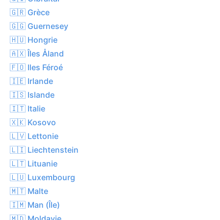
🇬🇷 Grèce
🇬🇬 Guernesey
🇭🇺 Hongrie
🇦🇽 Îles Åland
🇫🇴 Iles Féroé
🇮🇪 Irlande
🇮🇸 Islande
🇮🇹 Italie
🇽🇰 Kosovo
🇱🇻 Lettonie
🇱🇮 Liechtenstein
🇱🇹 Lituanie
🇱🇺 Luxembourg
🇲🇹 Malte
🇮🇲 Man (Île)
🇲🇩 Moldavie