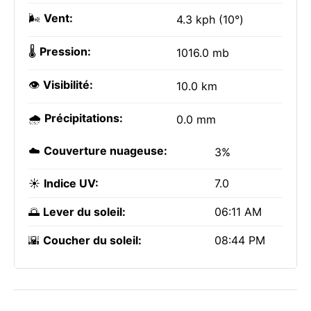
🌬️
Vent:
4.3 kph (10°)
🌡️
Pression:
1016.0 mb
👁️
Visibilité:
10.0 km
🌧️
Précipitations:
0.0 mm
☁️
Couverture nuageuse:
3%
☀️
Indice UV:
7.0
🌅
Lever du soleil:
06:11 AM
🌇
Coucher du soleil:
08:44 PM