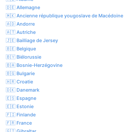
🇩🇪 Allemagne
🇲🇰 Ancienne république yougoslave de Macédoine
🇦🇩 Andorre
🇦🇹 Autriche
🇯🇪 Bailliage de Jersey
🇧🇪 Belgique
🇧🇾 Biélorussie
🇧🇦 Bosnie-Herzégovine
🇧🇬 Bulgarie
🇭🇷 Croatie
🇩🇰 Danemark
🇪🇸 Espagne
🇪🇪 Estonie
🇫🇮 Finlande
🇫🇷 France
🇬🇮 Gibraltar