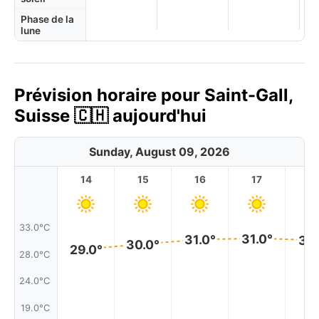
Phase de la
lune
Prévision horaire pour Saint-Gall,
Suisse 🇨🇭 aujourd'hui
Sunday, August 09, 2026
14
15
16
17
1
33.0°C
31.0°
31.0°
31.
30.0°
29.0°
28.0°C
24.0°C
19.0°C