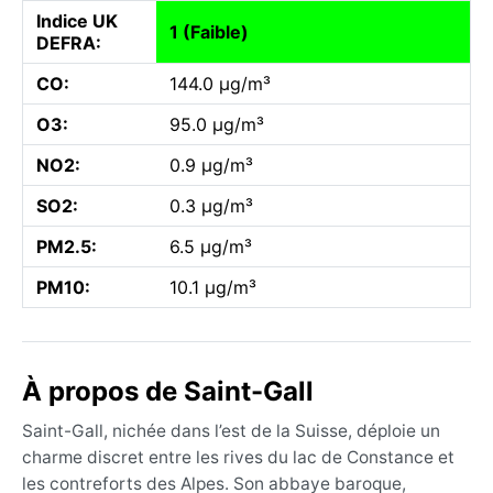
Indice UK
1 (Faible)
DEFRA:
CO:
144.0 µg/m³
O3:
95.0 µg/m³
NO2:
0.9 µg/m³
SO2:
0.3 µg/m³
PM2.5:
6.5 µg/m³
PM10:
10.1 µg/m³
À propos de Saint-Gall
Saint-Gall, nichée dans l’est de la Suisse, déploie un
charme discret entre les rives du lac de Constance et
les contreforts des Alpes. Son abbaye baroque,