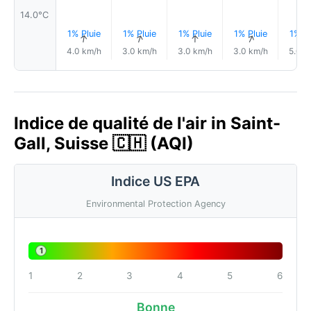
14.0°C
1% Pluie
1% Pluie
1% Pluie
1% Pluie
1% Pl
↑
↑
↑
↑
4.0 km/h
3.0 km/h
3.0 km/h
3.0 km/h
5.0 k
Indice de qualité de l'air in Saint-
Gall, Suisse 🇨🇭 (AQI)
Indice US EPA
Environmental Protection Agency
1
1
2
3
4
5
6
Bonne