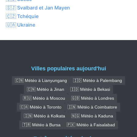
🇸🇯 Svalbard et Jan Mayen
🇨🇿 Tchéquie
🇺🇦 Ukraine
Villes populaires aujourd'hui
🇨🇳 Météo à Lianyungang
🇮🇩 Météo à Palembang
🇨🇳 Météo à Jinan
🇮🇩 Météo à Bekasi
🇷🇺 Météo à Moscou
🇬🇧 Météo à Londres
🇨🇦 Météo à Toronto
🇮🇳 Météo à Coimbatore
🇮🇳 Météo à Kolkata
🇳🇬 Météo à Kaduna
🇹🇷 Météo à Bursa
🇵🇰 Météo à Faisalabad