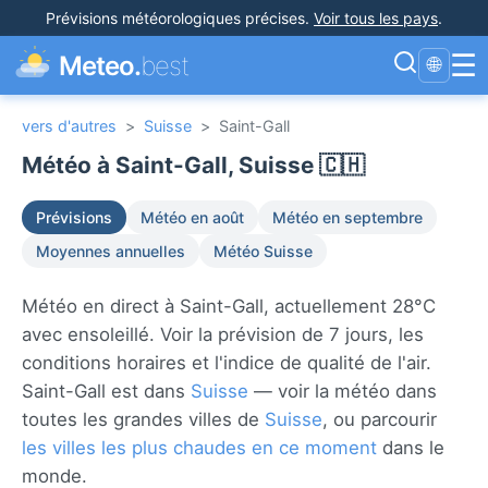
Prévisions météorologiques précises
.
Voir tous les pays
.
☰
Meteo.
best
🌐
vers d'autres
>
Suisse
>
Saint-Gall
Météo à Saint-Gall, Suisse 🇨🇭
Prévisions
Météo en août
Météo en septembre
Moyennes annuelles
Météo Suisse
Météo en direct à Saint-Gall, actuellement 28°C
avec ensoleillé. Voir la prévision de 7 jours, les
conditions horaires et l'indice de qualité de l'air.
Saint-Gall est dans
Suisse
— voir la météo dans
toutes les grandes villes de
Suisse
, ou parcourir
les villes les plus chaudes en ce moment
dans le
monde.