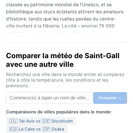
classée au patrimoine mondial de l’Unesco, et sa
bibliothèque aux stucs éclatants attirent les amateurs
d’histoire, tandis que les ruelles pavées du centre-
ville invitent à la flânerie. La cité – environ 76 000
habitants – respire une atmosphère studieuse et
paisible, celle d’un carrefour culturel où l’artisanat
textile rencontre la modernité. Les collines
Comparer la météo de Saint-Gall
environnantes offrent des échappées bucoliques, et
depuis le sommet du Freudenberg, le regard
avec une autre ville
embrasse un patchwork de toits rouges et de forêts
Recherchez une ville dans le monde entier et comparez
verdoyantes.
côte à côte la température, les conditions et les
prévisions.
Le climat de Saint-Gall appartient à la catégorie Dfb
de Köppen, soit un continentale à été tempéré. L’été
Comparer →
(juin-août) est doux, avec des maximales autour de
22-24 °C, parfois interrompu par des averses
Comparaisons de villes populaires dans le monde:
orageuses. L’hiver est froid et neigeux : les
🇮🇱 Tel-Aviv vs 🇸🇪 Stockholm
températures oscillent entre -3 et 2 °C, et la neige
tient souvent plusieurs semaines. Les précipitations
🇪🇬 Le Caire vs 🇯🇵 Osaka