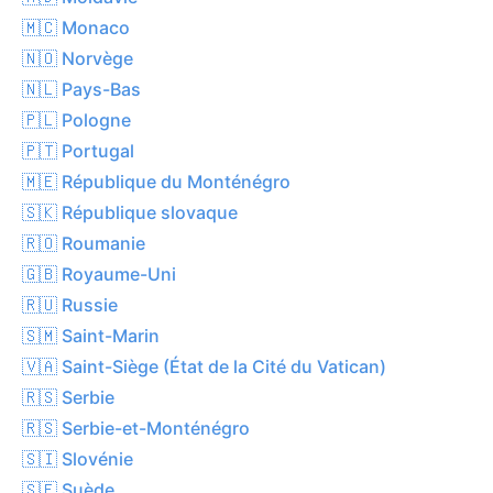
🇲🇨 Monaco
🇳🇴 Norvège
🇳🇱 Pays-Bas
🇵🇱 Pologne
🇵🇹 Portugal
🇲🇪 République du Monténégro
🇸🇰 République slovaque
🇷🇴 Roumanie
🇬🇧 Royaume-Uni
🇷🇺 Russie
🇸🇲 Saint-Marin
🇻🇦 Saint-Siège (État de la Cité du Vatican)
🇷🇸 Serbie
🇷🇸 Serbie-et-Monténégro
🇸🇮 Slovénie
🇸🇪 Suède