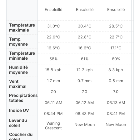
Ensoleillé
Ensoleillé
Ensoleillé
Température
31.0°C
30.4°C
28.5°C
maximale
22.9°C
22.8°C
22.7°C
Temp.
moyenne
16.6°C
16.6°C
17.1°C
Température
minimale
58%
61%
60%
Humidité
15.8 kph
12.2 kph
8.3 kph
moyenne
1.7 mm
0.7 mm
0.5 mm
Vent
maximal
7.0
7.0
7.0
Précipitations
totales
06:11 AM
06:12 AM
06:13 AM
Indice UV
08:44 PM
08:43 PM
08:41 PM
Lever du
Waning
New Moon
New Moon
N
soleil
Crescent
Coucher du
soleil