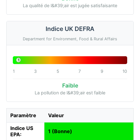
La qualité de l&#39;air est jugée satisfaisante
Indice UK DEFRA
Department for Environment, Food & Rural Affairs
1
1
3
5
7
9
10
Faible
La pollution de l&#39;air est faible
Paramètre
Valeur
Indice US
1 (Bonne)
EPA: