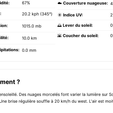
dité:
67%
☁️
Couverture nuageuse:
:
20.2 kph (345°)
☀️
Indice UV:
2
🌅
Lever du soleil:
0
ion:
1015.0 mb
🌇
Coucher du soleil:
0
ilité:
10.0 km
ipitations:
0.0 mm
oment ?
nsoleillé. Des nuages morcelés font varier la lumière sur S
 Une brise régulière souffle à 20 km/h du west. L'air est mo