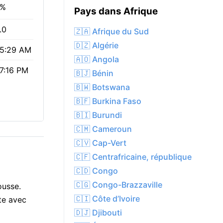
4%
Pays dans Afrique
.0
🇿🇦 Afrique du Sud
🇩🇿 Algérie
5:29 AM
🇦🇴 Angola
7:16 PM
🇧🇯 Bénin
🇧🇼 Botswana
🇧🇫 Burkina Faso
🇧🇮 Burundi
🇨🇲 Cameroun
🇨🇻 Cap-Vert
🇨🇫 Centrafricaine, république
🇨🇩 Congo
🇨🇬 Congo-Brazzaville
ousse.
🇨🇮 Côte d’Ivoire
ite avec
🇩🇯 Djibouti