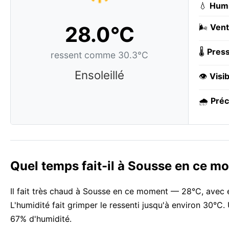
💧
Humi
28.0°C
🌬️
Vent
🌡️
Press
ressent comme 30.3°C
Ensoleillé
👁️
Visib
🌧️
Préc
Quel temps fait-il à Sousse en ce m
Il fait très chaud à Sousse en ce moment — 28°C, avec e
L'humidité fait grimper le ressenti jusqu'à environ 30°C.
67% d'humidité.