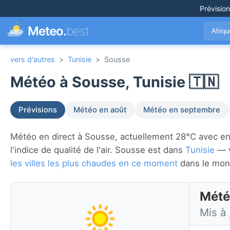
Prévisio
Meteo.
best
Afriq
vers d'autres
>
Tunisie
>
Sousse
Météo à Sousse, Tunisie 🇹🇳
Prévisions
Météo en août
Météo en septembre
Météo en direct à Sousse, actuellement 28°C avec ensol
l'indice de qualité de l'air. Sousse est dans
Tunisie
— v
les villes les plus chaudes en ce moment
dans le mon
Mété
Mis à 