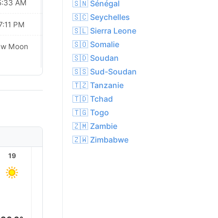
5:33 AM
05:34 AM
🇸🇳 Sénégal
🇸🇨 Seychelles
7:11 PM
07:09 PM
🇸🇱 Sierra Leone
🇸🇴 Somalie
ew Moon
New Moon
🇸🇩 Soudan
🇸🇸 Sud-Soudan
🇹🇿 Tanzanie
🇹🇩 Tchad
🇹🇬 Togo
🇿🇲 Zambie
🇿🇼 Zimbabwe
19
20
21
22
23