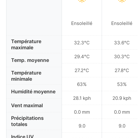
Ensoleillé
Ensoleillé
Température
32.3°C
33.6°C
maximale
29.4°C
30.3°C
Temp. moyenne
27.2°C
27.8°C
Température
minimale
63%
53%
Humidité moyenne
28.1 kph
20.9 kph
Vent maximal
0.0 mm
0.0 mm
Précipitations
totales
9.0
9.0
Indice UV