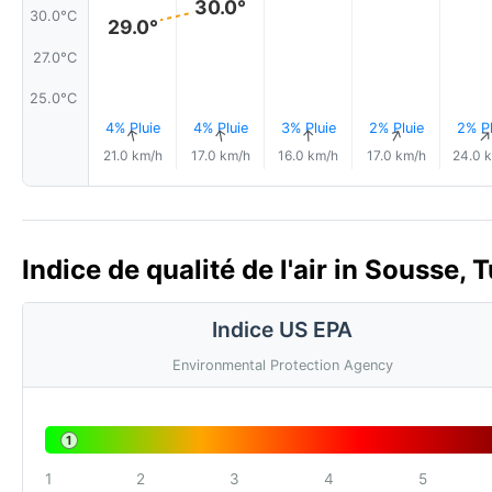
30.0°
30.0°C
29.0°
27.0°C
25.0°C
4% Pluie
4% Pluie
3% Pluie
2% Pluie
2% Pl
↑
↑
↑
↑
21.0 km/h
17.0 km/h
16.0 km/h
17.0 km/h
24.0 
Indice de qualité de l'air in Sousse, 
Indice US EPA
Environmental Protection Agency
1
1
2
3
4
5