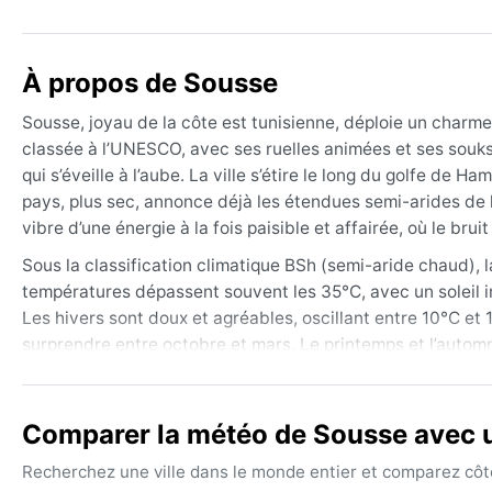
À propos de Sousse
Sousse, joyau de la côte est tunisienne, déploie un charme
classée à l’UNESCO, avec ses ruelles animées et ses souks 
qui s’éveille à l’aube. La ville s’étire le long du golfe de 
pays, plus sec, annonce déjà les étendues semi-arides de la
vibre d’une énergie à la fois paisible et affairée, où le b
Sous la classification climatique BSh (semi-aride chaud), la
températures dépassent souvent les 35°C, avec un soleil i
Les hivers sont doux et agréables, oscillant entre 10°C et 
surprendre entre octobre et mars. Le printemps et l’automn
flâner. Pour s’adapter, il faut prévoir des vêtements légers
veste légère ou un pull pour les soirées d’hiver ou les mat
Comparer la météo de Sousse avec un
La meilleure période pour profiter d’un climat clément s’ét
douces, la mer encore chaude, et les foules moins denses.
Recherchez une ville dans le monde entier et comparez côte 
épisodes de sirocco, ce vent brûlant et poussiéreux qui 