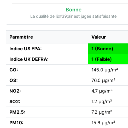
Bonne
La qualité de l&#39;air est jugée satisfaisante
Paramètre
Valeur
Indice US EPA:
1 (Bonne)
Indice UK DEFRA:
1 (Faible)
CO:
145.0 µg/m³
O3:
76.0 µg/m³
NO2:
4.7 µg/m³
SO2:
1.2 µg/m³
PM2.5:
7.2 µg/m³
PM10:
15.6 µg/m³