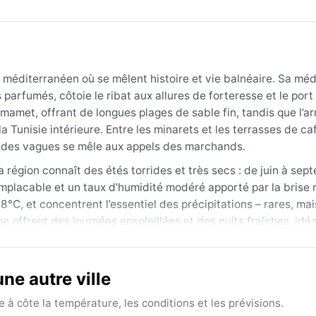
 méditerranéen où se mêlent histoire et vie balnéaire. Sa mé
parfumés, côtoie le ribat aux allures de forteresse et le por
Hammamet, offrant de longues plages de sable fin, tandis que l’ar
 Tunisie intérieure. Entre les minarets et les terrasses de ca
ruit des vagues se mêle aux appels des marchands.
 région connaît des étés torrides et très secs : de juin à sep
mplacable et un taux d’humidité modéré apporté par la brise 
18°C, et concentrent l’essentiel des précipitations – rares, ma
e offrent des journées ensoleillées et des nuits fraîches, idé
 et amples, un chapeau et une crème solaire pour l’été, ainsi q
ins brumeux.
e autre ville
end d’avril à juin, puis de septembre à octobre : les températu
 L’hiver reste supportable avec peu de pluie, mais peut conna
à côte la température, les conditions et les prévisions.
descend du Sahara, soulevant des tempêtes de sable parfois