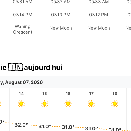
05:31 AM
05:32 AM
05:33 AM
0
07:14 PM
07:13 PM
07:12 PM
0
Waning
New Moon
New Moon
N
Crescent
ie 🇹🇳 aujourd'hui
ay, August 07, 2026
3
14
15
16
17
18
0°
32.0°
31.0°
31.0°
31.0°
31.0°