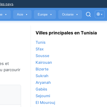
 les pays
.
🌐
que
Asie
Europe
Océanie
▾
▼
▼
▼
▼
Villes principales en Tunisia
Tunis
Sfax
Sousse
Kairouan
es et
Bizerte
ou parcourir
Sukrah
Aryanah
Gabès
Sejoumi
El Mourouj