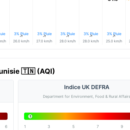
uie
3% Pluie
3% Pluie
3% Pluie
3% Pluie
3% Pluie
↑
↑
↑
↑
↑
↑
km/h
26.0 km/h
27.0 km/h
28.0 km/h
28.0 km/h
25.0 km/h
Tunisie 🇹🇳 (AQI)
Indice UK DEFRA
Department for Environment, Food & Rural Affair
1
6
1
3
5
7
9