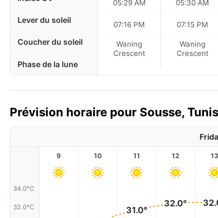
05:29 AM
05:30 AM
Lever du soleil
07:16 PM
07:15 PM
Coucher du soleil
Waning
Waning
Crescent
Crescent
Phase de la lune
Prévision horaire pour Sousse, Tunis
Frid
9
10
11
12
1
34.0°C
32.
32.0°
32.0°C
31.0°