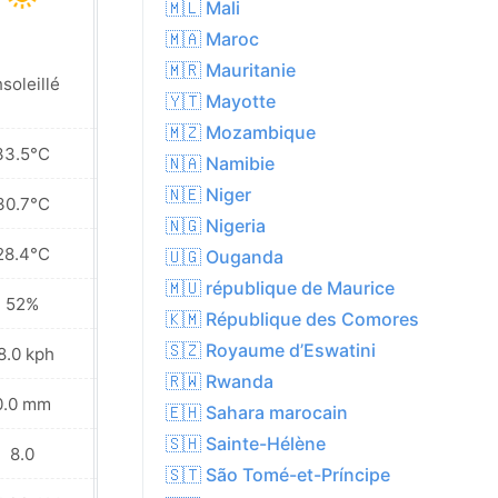
🇲🇱 Mali
🇲🇦 Maroc
🇲🇷 Mauritanie
soleillé
Ensoleillé
🇾🇹 Mayotte
🇲🇿 Mozambique
33.5°C
33.8°C
🇳🇦 Namibie
🇳🇪 Niger
30.7°C
31.0°C
🇳🇬 Nigeria
28.4°C
28.8°C
🇺🇬 Ouganda
🇲🇺 république de Maurice
52%
49%
🇰🇲 République des Comores
🇸🇿 Royaume d’Eswatini
8.0 kph
18.0 kph
🇷🇼 Rwanda
0.0 mm
0.0 mm
🇪🇭 Sahara marocain
🇸🇭 Sainte-Hélène
8.0
8.0
🇸🇹 São Tomé-et-Príncipe