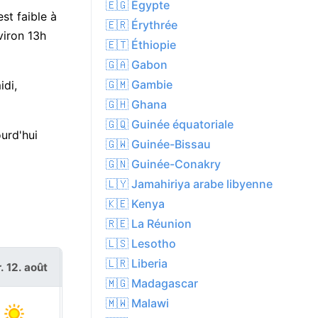
🇪🇬 Égypte
st faible à
🇪🇷 Érythrée
viron 13h
🇪🇹 Éthiopie
🇬🇦 Gabon
🇬🇲 Gambie
di,
🇬🇭 Ghana
🇬🇶 Guinée équatoriale
urd'hui
🇬🇼 Guinée-Bissau
🇬🇳 Guinée-Conakry
🇱🇾 Jamahiriya arabe libyenne
🇰🇪 Kenya
🇷🇪 La Réunion
🇱🇸 Lesotho
🇱🇷 Liberia
. 12. août
jeu. 13. août
🇲🇬 Madagascar
🇲🇼 Malawi