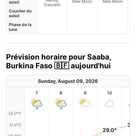
Waning
New Moon
New Moon
N
soleil
Crescent
Coucher du
soleil
Phase de la
lune
Prévision horaire pour Saaba,
Burkina Faso 🇧🇫 aujourd'hui
Sunday, August 09, 2026
7
8
9
10
11
34.0°C
31.
31.0°C
29.0°