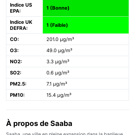
Indice US
1 (Bonne)
EPA:
Indice UK
1 (Faible)
DEFRA:
CO:
201.0 µg/m³
O3:
49.0 µg/m³
NO2:
3.3 µg/m³
SO2:
0.6 µg/m³
PM2.5:
7.1 µg/m³
PM10:
15.4 µg/m³
À propos de Saaba
Saaba, une ville en pleine expansion dans la banlieue