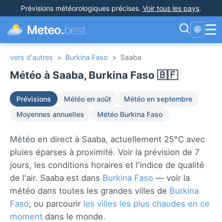
Prévisions météorologiques précises
.
Voir tous les pays
.
☰
Meteo.
best
🌐
vers d'autres
>
Burkina Faso
>
Saaba
Météo à Saaba, Burkina Faso 🇧🇫
Prévisions
Météo en août
Météo en septembre
Moyennes annuelles
Météo Burkina Faso
Météo en direct à Saaba, actuellement 25°C avec
pluies éparses à proximité. Voir la prévision de 7
jours, les conditions horaires et l'indice de qualité
de l'air. Saaba est dans
Burkina Faso
— voir la
météo dans toutes les grandes villes de
Burkina
Faso
, ou parcourir
les villes les plus chaudes en ce
moment
dans le monde.