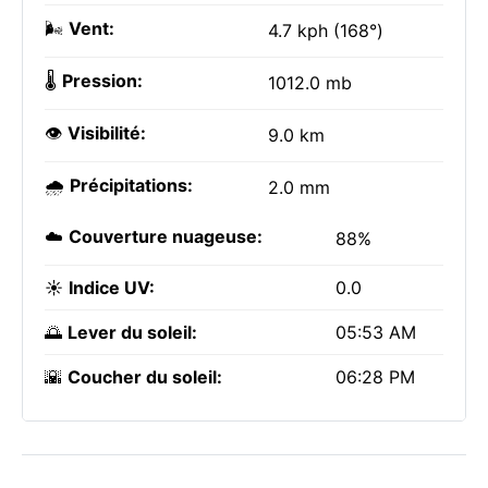
🌬️
Vent:
4.7 kph (168°)
🌡️
Pression:
1012.0 mb
👁️
Visibilité:
9.0 km
🌧️
Précipitations:
2.0 mm
☁️
Couverture nuageuse:
88%
☀️
Indice UV:
0.0
🌅
Lever du soleil:
05:53 AM
🌇
Coucher du soleil:
06:28 PM