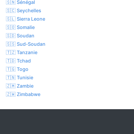
🇸🇳 Sénégal
🇸🇨 Seychelles
🇸🇱 Sierra Leone
🇸🇴 Somalie
🇸🇩 Soudan
🇸🇸 Sud-Soudan
🇹🇿 Tanzanie
🇹🇩 Tchad
🇹🇬 Togo
🇹🇳 Tunisie
🇿🇲 Zambie
🇿🇼 Zimbabwe