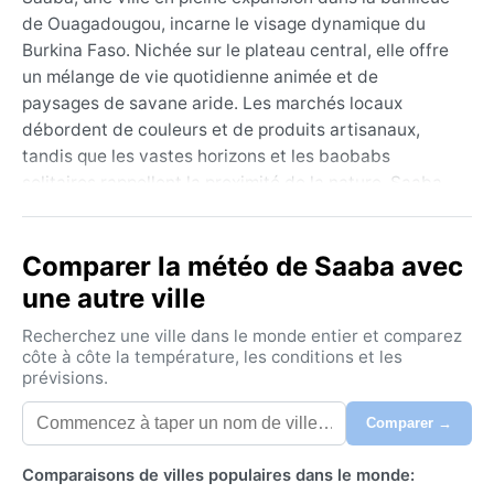
de Ouagadougou, incarne le visage dynamique du
Burkina Faso. Nichée sur le plateau central, elle offre
un mélange de vie quotidienne animée et de
paysages de savane aride. Les marchés locaux
débordent de couleurs et de produits artisanaux,
tandis que les vastes horizons et les baobabs
solitaires rappellent la proximité de la nature. Saaba
est un carrefour entre tradition et modernité, où les
constructions en terre battue côtoient de nouvelles
Comparer la météo de Saaba avec
infrastructures. Les visiteurs apprécient l’ambiance
chaleureuse et l’authenticité d’une ville qui grandit
une autre ville
sans perdre son âme.
Recherchez une ville dans le monde entier et comparez
Sous un climat semi-aride chaud (Köppen BSh),
côte à côte la température, les conditions et les
prévisions.
Saaba connaît deux saisons bien tranchées. La saison
sèche, de novembre à mai, est marquée par des
Comparer →
journées caniculaires dépassant souvent 40 °C, avec
un air poussiéreux et des nuits plus fraîches. La
Comparaisons de villes populaires dans le monde:
saison des pluies, de juin à octobre, apporte un