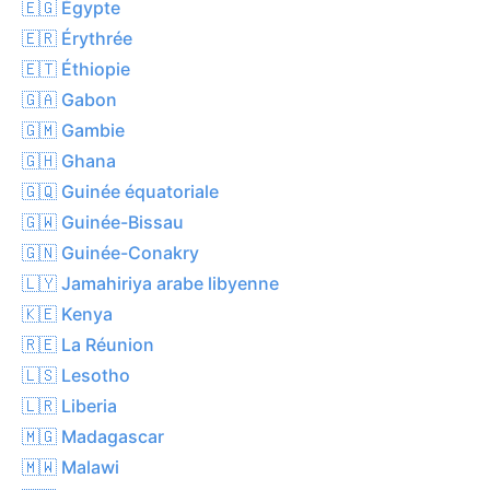
🇪🇬 Égypte
🇪🇷 Érythrée
🇪🇹 Éthiopie
🇬🇦 Gabon
🇬🇲 Gambie
🇬🇭 Ghana
🇬🇶 Guinée équatoriale
🇬🇼 Guinée-Bissau
🇬🇳 Guinée-Conakry
🇱🇾 Jamahiriya arabe libyenne
🇰🇪 Kenya
🇷🇪 La Réunion
🇱🇸 Lesotho
🇱🇷 Liberia
🇲🇬 Madagascar
🇲🇼 Malawi