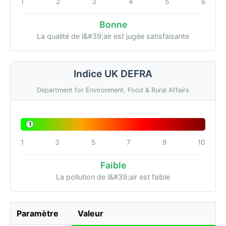
1
2
3
4
5
6
Bonne
La qualité de l&#39;air est jugée satisfaisante
Indice UK DEFRA
Department for Environment, Food & Rural Affairs
1
1
3
5
7
9
10
Faible
La pollution de l&#39;air est faible
Paramètre
Valeur