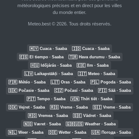
météorologiques précises et en direct pour les villes
du monde entier.
Meteo.best © 2026. Tous droits réservés.
🇲🇾
🇮🇩
Cuaca · Saaba
Cuaca · Saaba
🇪🇸
🇹🇷
El tiempo · Saaba
Hava durumu · Saaba
🇭🇺
🇪🇪
Időjárás · Saaba
Ilm · Saaba
🇱🇻
🇮🇹
Laikapstākļi · Saaba
Meteo · Saaba
🇫🇷
🇱🇹
🇵🇱
Météo · Saaba
Oras · Saaba
Pogoda · Saaba
🇸🇰
🇨🇿
🇫🇮
Počasie · Saaba
Počasí · Saaba
Sää · Saaba
🇵🇹
🇻🇳
Tempo · Saaba
Thời tiết · Saaba
🇩🇰
🇷🇸
🇸🇮
Vejret · Saaba
Vreme · Saaba
Vreme · Saaba
🇷🇴
🇸🇪
Vremea · Saaba
Vädret · Saaba
🇳🇴
🇬🇧🇺🇸
Været · Saaba
Weather · Saaba
🇳🇱
🇩🇪
🇺🇦
Weer · Saaba
Wetter · Saaba
Погода · Saaba