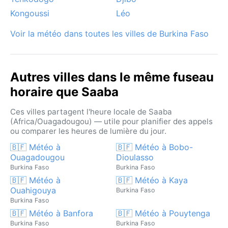
dans cette région sabélienne, mais une chaleur
Kongoussi
Léo
intense qui dicte le rythme de la vie. Pour les
amateurs de climats extrêmes, Saaba offre une
Voir la météo dans toutes les villes de Burkina Faso
immersion totale dans la rudesse et la beauté de la
savane africaine.
Autres villes dans le même fuseau
horaire que Saaba
Ces villes partagent l'heure locale de Saaba
(Africa/Ouagadougou) — utile pour planifier des appels
ou comparer les heures de lumière du jour.
🇧🇫 Météo à
🇧🇫 Météo à Bobo-
Ouagadougou
Dioulasso
Burkina Faso
Burkina Faso
🇧🇫 Météo à
🇧🇫 Météo à Kaya
Ouahigouya
Burkina Faso
Burkina Faso
🇧🇫 Météo à Banfora
🇧🇫 Météo à Pouytenga
Burkina Faso
Burkina Faso