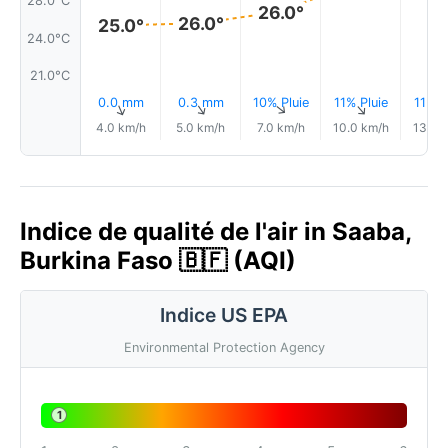
28.0°C
26.0°
26.0°
25.0°
24.0°C
21.0°C
0.0 mm
0.3 mm
10% Pluie
11% Pluie
11% P
↑
↑
↑
↑
4.0 km/h
5.0 km/h
7.0 km/h
10.0 km/h
13.0 
Indice de qualité de l'air in Saaba,
Burkina Faso 🇧🇫 (AQI)
Indice US EPA
Environmental Protection Agency
1