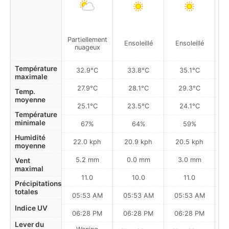
Partiellement
Ensoleillé
Ensoleillé
nuageux
Température
32.9°C
33.8°C
35.1°C
maximale
27.9°C
28.1°C
29.3°C
Temp.
moyenne
25.1°C
23.5°C
24.1°C
Température
minimale
67%
64%
59%
Humidité
22.0 kph
20.9 kph
20.5 kph
moyenne
5.2 mm
0.0 mm
3.0 mm
Vent
maximal
11.0
10.0
11.0
Précipitations
totales
05:53 AM
05:53 AM
05:53 AM
0
Indice UV
06:28 PM
06:28 PM
06:28 PM
Lever du