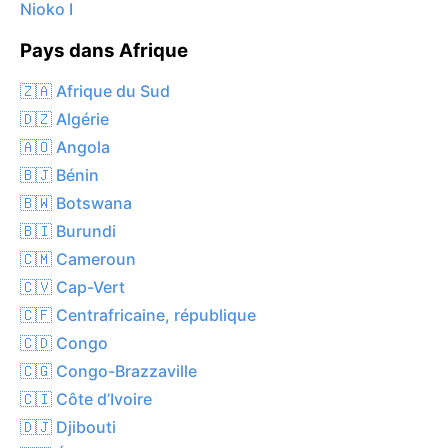
Nioko I
Pays dans Afrique
🇿🇦 Afrique du Sud
🇩🇿 Algérie
🇦🇴 Angola
🇧🇯 Bénin
🇧🇼 Botswana
🇧🇮 Burundi
🇨🇲 Cameroun
🇨🇻 Cap-Vert
🇨🇫 Centrafricaine, république
🇨🇩 Congo
🇨🇬 Congo-Brazzaville
🇨🇮 Côte d’Ivoire
🇩🇯 Djibouti