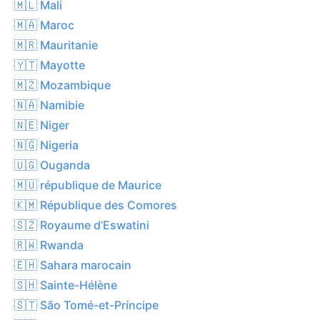
🇲🇱 Mali
🇲🇦 Maroc
🇲🇷 Mauritanie
🇾🇹 Mayotte
🇲🇿 Mozambique
🇳🇦 Namibie
🇳🇪 Niger
🇳🇬 Nigeria
🇺🇬 Ouganda
🇲🇺 république de Maurice
🇰🇲 République des Comores
🇸🇿 Royaume d’Eswatini
🇷🇼 Rwanda
🇪🇭 Sahara marocain
🇸🇭 Sainte-Hélène
🇸🇹 São Tomé-et-Príncipe