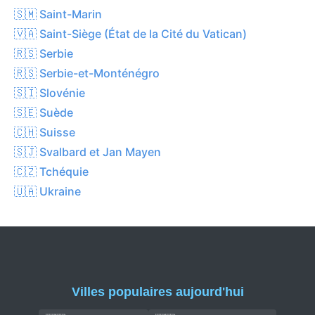
🇸🇲 Saint-Marin
🇻🇦 Saint-Siège (État de la Cité du Vatican)
🇷🇸 Serbie
🇷🇸 Serbie-et-Monténégro
🇸🇮 Slovénie
🇸🇪 Suède
🇨🇭 Suisse
🇸🇯 Svalbard et Jan Mayen
🇨🇿 Tchéquie
🇺🇦 Ukraine
Villes populaires aujourd'hui