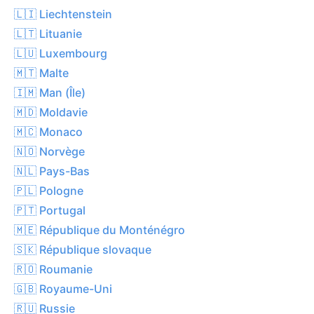
🇱🇮 Liechtenstein
🇱🇹 Lituanie
🇱🇺 Luxembourg
🇲🇹 Malte
🇮🇲 Man (Île)
🇲🇩 Moldavie
🇲🇨 Monaco
🇳🇴 Norvège
🇳🇱 Pays-Bas
🇵🇱 Pologne
🇵🇹 Portugal
🇲🇪 République du Monténégro
🇸🇰 République slovaque
🇷🇴 Roumanie
🇬🇧 Royaume-Uni
🇷🇺 Russie