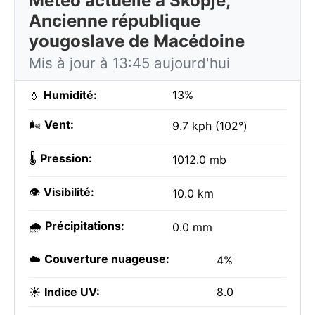
Météo actuelle à Skopje,
Ancienne république
yougoslave de Macédoine
Mis à jour à 13:45 aujourd'hui
💧
Humidité:
13%
🌬️
Vent:
9.7 kph (102°)
🌡️
Pression:
1012.0 mb
👁️
Visibilité:
10.0 km
🌧️
Précipitations:
0.0 mm
☁️
Couverture nuageuse:
4%
☀️
Indice UV:
8.0