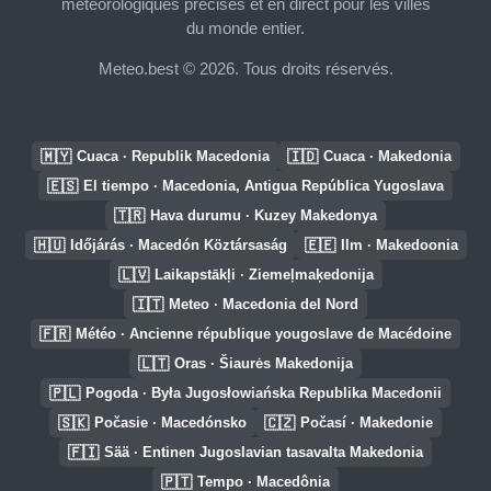
météorologiques précises et en direct pour les villes
du monde entier.
Meteo.best © 2026. Tous droits réservés.
🇲🇾
🇮🇩
Cuaca · Republik Macedonia
Cuaca · Makedonia
🇪🇸
El tiempo · Macedonia, Antigua República Yugoslava
🇹🇷
Hava durumu · Kuzey Makedonya
🇭🇺
🇪🇪
Időjárás · Macedón Köztársaság
Ilm · Makedoonia
🇱🇻
Laikapstākļi · Ziemeļmaķedonija
🇮🇹
Meteo · Macedonia del Nord
🇫🇷
Météo · Ancienne république yougoslave de Macédoine
🇱🇹
Oras · Šiaurės Makedonija
🇵🇱
Pogoda · Była Jugosłowiańska Republika Macedonii
🇸🇰
🇨🇿
Počasie · Macedónsko
Počasí · Makedonie
🇫🇮
Sää · Entinen Jugoslavian tasavalta Makedonia
🇵🇹
Tempo · Macedônia