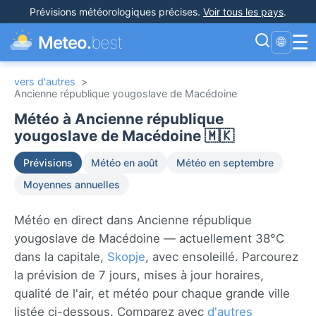
Prévisions météorologiques précises
.
Voir tous les pays
.
☰
Meteo.
best
🌐
vers d'autres
>
Ancienne république yougoslave de Macédoine
Météo à Ancienne république
yougoslave de Macédoine 🇲🇰
Prévisions
Météo en août
Météo en septembre
Moyennes annuelles
Météo en direct dans Ancienne république
yougoslave de Macédoine — actuellement 38°C
dans la capitale,
Skopje
, avec ensoleillé. Parcourez
la prévision de 7 jours, mises à jour horaires,
qualité de l'air, et météo pour chaque grande ville
listée ci-dessous. Comparez avec
d'autres