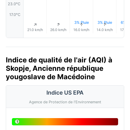
23.0°C
17.0°C
3% Pluie
3% Pluie
6% Pl
↑
↑
↑
↑
21.0 km/h
26.0 km/h
16.0 km/h
14.0 km/h
17.0 
Indice de qualité de l'air (AQI) à
Skopje, Ancienne république
yougoslave de Macédoine
Indice US EPA
Agence de Protection de l'Environnement
1