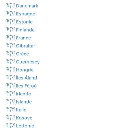
🇩🇰 Danemark
🇪🇸 Espagne
🇪🇪 Estonie
🇫🇮 Finlande
🇫🇷 France
🇬🇮 Gibraltar
🇬🇷 Grèce
🇬🇬 Guernesey
🇭🇺 Hongrie
🇦🇽 Îles Åland
🇫🇴 Iles Féroé
🇮🇪 Irlande
🇮🇸 Islande
🇮🇹 Italie
🇽🇰 Kosovo
🇱🇻 Lettonie