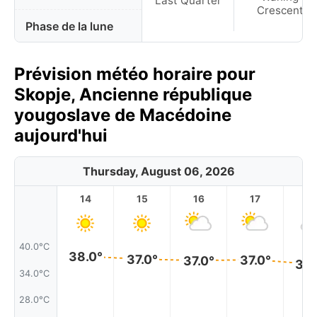
Last Quarter
Crescent
Phase de la lune
Prévision météo horaire pour
Skopje, Ancienne république
yougoslave de Macédoine
aujourd'hui
Thursday, August 06, 2026
14
15
16
17
1
40.0°C
38.0°
37.0°
37.0°
37.0°
36.
34.0°C
28.0°C