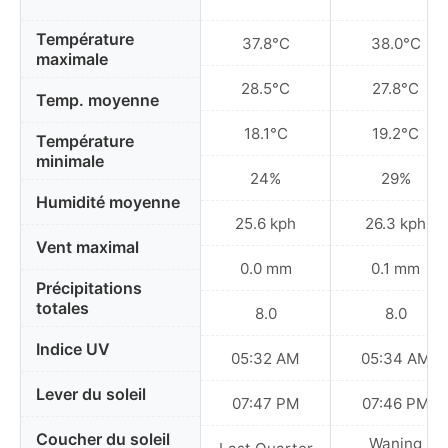
Température
37.8°C
38.0°C
maximale
28.5°C
27.8°C
Temp. moyenne
18.1°C
19.2°C
Température
minimale
24%
29%
Humidité moyenne
25.6 kph
26.3 kph
Vent maximal
0.0 mm
0.1 mm
Précipitations
totales
8.0
8.0
Indice UV
05:32 AM
05:34 AM
Lever du soleil
07:47 PM
07:46 PM
Coucher du soleil
Waning