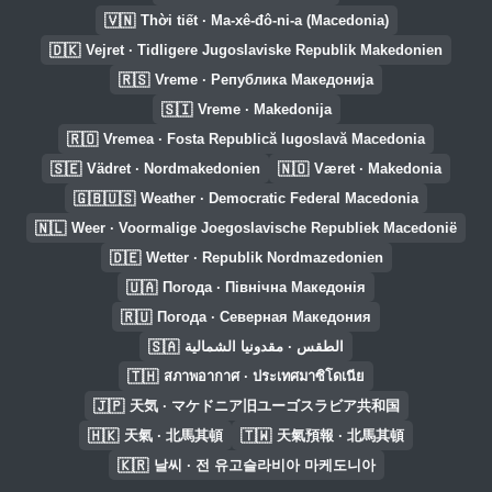
🇻🇳
Thời tiết · Ma-xê-đô-ni-a (Macedonia)
🇩🇰
Vejret · Tidligere Jugoslaviske Republik Makedonien
🇷🇸
Vreme · Република Македонија
🇸🇮
Vreme · Makedonija
🇷🇴
Vremea · Fosta Republică Iugoslavă Macedonia
🇸🇪
🇳🇴
Vädret · Nordmakedonien
Været · Makedonia
🇬🇧🇺🇸
Weather · Democratic Federal Macedonia
🇳🇱
Weer · Voormalige Joegoslavische Republiek Macedonië
🇩🇪
Wetter · Republik Nordmazedonien
🇺🇦
Погода · Північна Македонія
🇷🇺
Погода · Северная Македония
🇸🇦
الطقس · مقدونيا الشمالية
🇹🇭
สภาพอากาศ · ประเทศมาซิโดเนีย
🇯🇵
天気 · マケドニア旧ユーゴスラビア共和国
🇭🇰
🇹🇼
天氣 · 北馬其頓
天氣預報 · 北馬其頓
🇰🇷
날씨 · 전 유고슬라비아 마케도니아