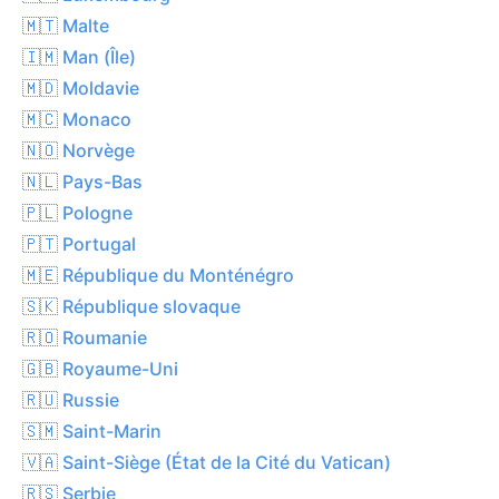
🇲🇹 Malte
🇮🇲 Man (Île)
🇲🇩 Moldavie
🇲🇨 Monaco
🇳🇴 Norvège
🇳🇱 Pays-Bas
🇵🇱 Pologne
🇵🇹 Portugal
🇲🇪 République du Monténégro
🇸🇰 République slovaque
🇷🇴 Roumanie
🇬🇧 Royaume-Uni
🇷🇺 Russie
🇸🇲 Saint-Marin
🇻🇦 Saint-Siège (État de la Cité du Vatican)
🇷🇸 Serbie