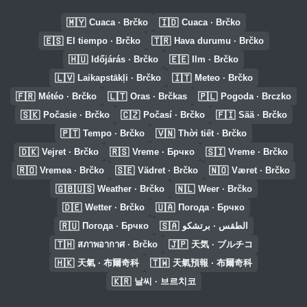
🇲🇾
🇮🇩
Cuaca · Brčko
Cuaca · Brčko
🇪🇸
🇹🇷
El tiempo · Brčko
Hava durumu · Brčko
🇭🇺
🇪🇪
Időjárás · Brčko
Ilm · Brčko
🇱🇻
🇮🇹
Laikapstākļi · Brčko
Meteo · Brčko
🇫🇷
🇱🇹
🇵🇱
Météo · Brčko
Oras · Brčkas
Pogoda · Brczko
🇸🇰
🇨🇿
🇫🇮
Počasie · Brčko
Počasí · Brčko
Sää · Brčko
🇵🇹
🇻🇳
Tempo · Brčko
Thời tiết · Brčko
🇩🇰
🇷🇸
🇸🇮
Vejret · Brčko
Vreme · Брчко
Vreme · Brčko
🇷🇴
🇸🇪
🇳🇴
Vremea · Brčko
Vädret · Brčko
Været · Brčko
🇬🇧🇺🇸
🇳🇱
Weather · Brčko
Weer · Brčko
🇩🇪
🇺🇦
Wetter · Brčko
Погода · Брчко
🇷🇺
🇸🇦
Погода · Брчко
الطقس · برتشكو
🇹🇭
🇯🇵
สภาพอากาศ · Brčko
天気 · ブルチコ
🇭🇰
🇹🇼
天氣 · 布爾奇科
天氣預報 · 布爾奇科
🇰🇷
날씨 · 브르치코