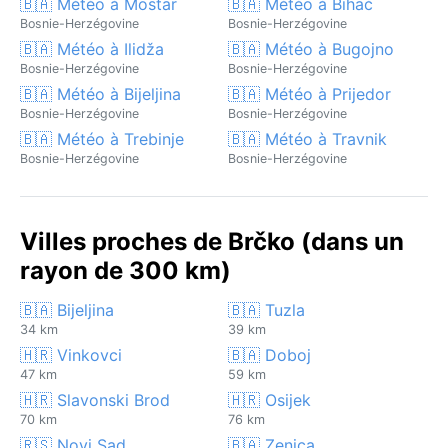
🇧🇦 Météo à Mostar
🇧🇦 Météo à Bihać
Bosnie-Herzégovine
Bosnie-Herzégovine
🇧🇦 Météo à Ilidža
🇧🇦 Météo à Bugojno
Bosnie-Herzégovine
Bosnie-Herzégovine
🇧🇦 Météo à Bijeljina
🇧🇦 Météo à Prijedor
Bosnie-Herzégovine
Bosnie-Herzégovine
🇧🇦 Météo à Trebinje
🇧🇦 Météo à Travnik
Bosnie-Herzégovine
Bosnie-Herzégovine
Villes proches de Brčko (dans un
rayon de 300 km)
🇧🇦 Bijeljina
🇧🇦 Tuzla
34 km
39 km
🇭🇷 Vinkovci
🇧🇦 Doboj
47 km
59 km
🇭🇷 Slavonski Brod
🇭🇷 Osijek
70 km
76 km
🇷🇸 Novi Sad
🇧🇦 Zenica