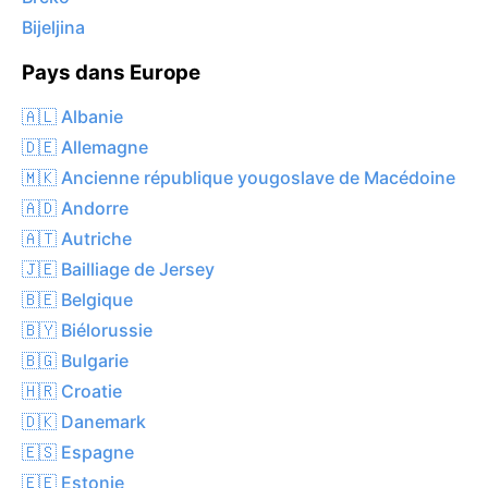
Bijeljina
Pays dans Europe
🇦🇱 Albanie
🇩🇪 Allemagne
🇲🇰 Ancienne république yougoslave de Macédoine
🇦🇩 Andorre
🇦🇹 Autriche
🇯🇪 Bailliage de Jersey
🇧🇪 Belgique
🇧🇾 Biélorussie
🇧🇬 Bulgarie
🇭🇷 Croatie
🇩🇰 Danemark
🇪🇸 Espagne
🇪🇪 Estonie