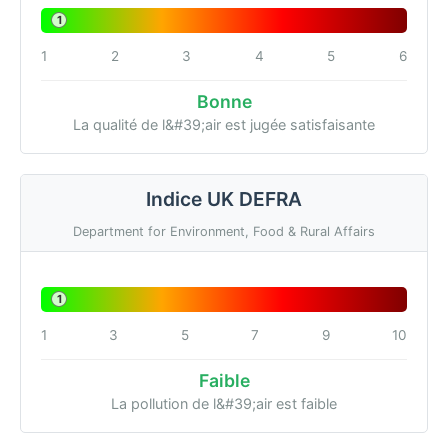
1
1
2
3
4
5
6
Bonne
La qualité de l&#39;air est jugée satisfaisante
Indice UK DEFRA
Department for Environment, Food & Rural Affairs
1
1
3
5
7
9
10
Faible
La pollution de l&#39;air est faible