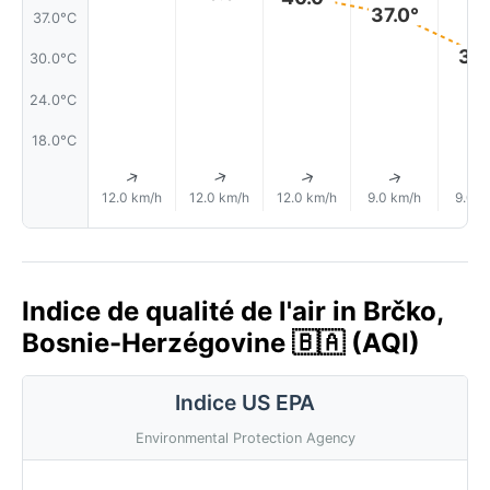
37.0°
37.0°C
31.
30.0°C
24.0°C
18.0°C
↑
↑
↑
↑
12.0 km/h
12.0 km/h
12.0 km/h
9.0 km/h
9.0 k
Indice de qualité de l'air in Brčko,
Bosnie-Herzégovine 🇧🇦 (AQI)
Indice US EPA
Environmental Protection Agency