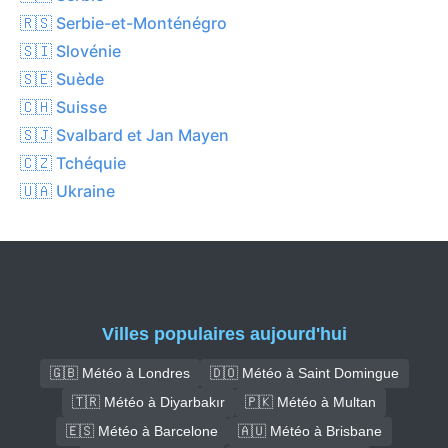
🇷🇸 Serbie-et-Monténégro
🇸🇮 Slovénie
🇸🇪 Suède
🇨🇭 Suisse
🇸🇯 Svalbard et Jan Mayen
🇨🇿 Tchéquie
🇺🇦 Ukraine
Villes populaires aujourd'hui
🇬🇧 Météo à Londres
🇩🇴 Météo à Saint Domingue
🇹🇷 Météo à Diyarbakır
🇵🇰 Météo à Multan
🇪🇸 Météo à Barcelone
🇦🇺 Météo à Brisbane