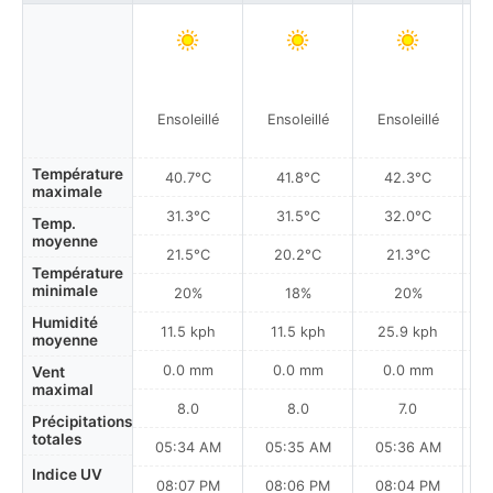
Ensoleillé
Ensoleillé
Ensoleillé
Température
40.7°C
41.8°C
42.3°C
maximale
31.3°C
31.5°C
32.0°C
Temp.
moyenne
21.5°C
20.2°C
21.3°C
Température
minimale
20%
18%
20%
Humidité
11.5 kph
11.5 kph
25.9 kph
moyenne
0.0 mm
0.0 mm
0.0 mm
Vent
maximal
8.0
8.0
7.0
Précipitations
totales
05:34 AM
05:35 AM
05:36 AM
Indice UV
08:07 PM
08:06 PM
08:04 PM