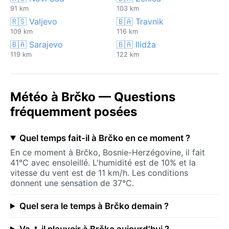
91 km
103 km
🇷🇸 Valjevo
🇧🇦 Travnik
109 km
116 km
🇧🇦 Sarajevo
🇧🇦 Ilidža
119 km
122 km
Météo à Brčko — Questions
fréquemment posées
Quel temps fait-il à Brčko en ce moment ?
En ce moment à Brčko, Bosnie-Herzégovine, il fait
41°C avec ensoleillé. L'humidité est de 10% et la
vitesse du vent est de 11 km/h. Les conditions
donnent une sensation de 37°C.
Quel sera le temps à Brčko demain ?
Va-t-il pleuvoir à Brčko aujourd'hui ?