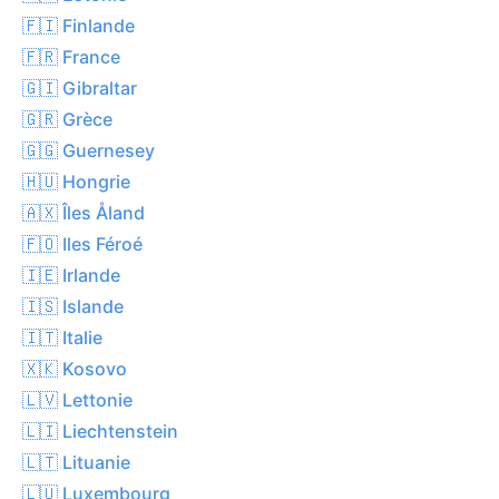
🇫🇮 Finlande
🇫🇷 France
🇬🇮 Gibraltar
🇬🇷 Grèce
🇬🇬 Guernesey
🇭🇺 Hongrie
🇦🇽 Îles Åland
🇫🇴 Iles Féroé
🇮🇪 Irlande
🇮🇸 Islande
🇮🇹 Italie
🇽🇰 Kosovo
🇱🇻 Lettonie
🇱🇮 Liechtenstein
🇱🇹 Lituanie
🇱🇺 Luxembourg