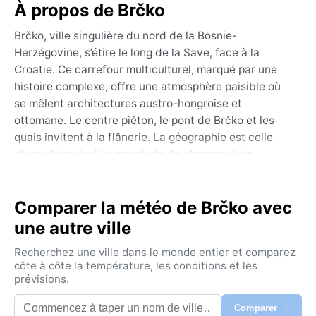
À propos de Brčko
Brčko, ville singulière du nord de la Bosnie-
Herzégovine, s’étire le long de la Save, face à la
Croatie. Ce carrefour multiculturel, marqué par une
histoire complexe, offre une atmosphère paisible où
se mêlent architectures austro-hongroise et
ottomane. Le centre piéton, le pont de Brčko et les
quais invitent à la flânerie. La géographie est celle
d’une plaine fertile, ponctuée de champs et de
bosquets, avec un horizon souvent dégagé. Moins
fréquentée que Sarajevo ou Mostar, la ville séduit par
Comparer la météo de Brčko avec
son authenticité et sa vie de quartier discrète.
une autre ville
Sous la classification de Köppen Dfb, Brčko connaît
un climat continental humide à été chaud. Les étés
Recherchez une ville dans le monde entier et comparez
sont chauds et orageux, avec des températures
côte à côte la température, les conditions et les
prévisions.
moyennes de 25 °C en juillet, parfois plus élevées, et
une humidité notable. Les hivers sont froids, la neige
Comparer →
tombe régulièrement de décembre à février, les