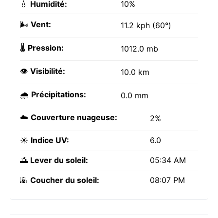
💧
Humidité:
10%
🌬️
Vent:
11.2 kph (60°)
🌡️
Pression:
1012.0 mb
👁️
Visibilité:
10.0 km
🌧️
Précipitations:
0.0 mm
☁️
Couverture nuageuse:
2%
☀️
Indice UV:
6.0
🌅
Lever du soleil:
05:34 AM
🌇
Coucher du soleil:
08:07 PM