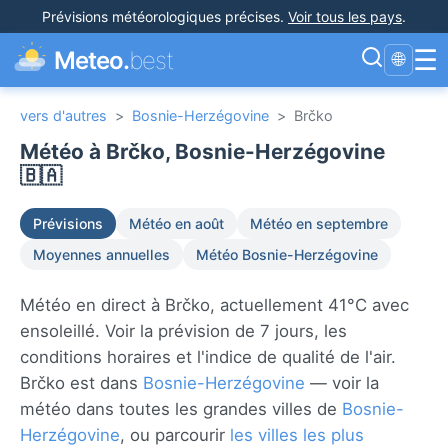
Prévisions météorologiques précises
.
Voir tous les pays
.
☰
Meteo.
best
🌐
vers d'autres
>
Bosnie-Herzégovine
>
Brčko
Météo à Brčko, Bosnie-Herzégovine
🇧🇦
Prévisions
Météo en août
Météo en septembre
Moyennes annuelles
Météo Bosnie-Herzégovine
Météo en direct à Brčko, actuellement 41°C avec
ensoleillé. Voir la prévision de 7 jours, les
conditions horaires et l'indice de qualité de l'air.
Brčko est dans
Bosnie-Herzégovine
— voir la
météo dans toutes les grandes villes de
Bosnie-
Herzégovine
, ou parcourir
les villes les plus