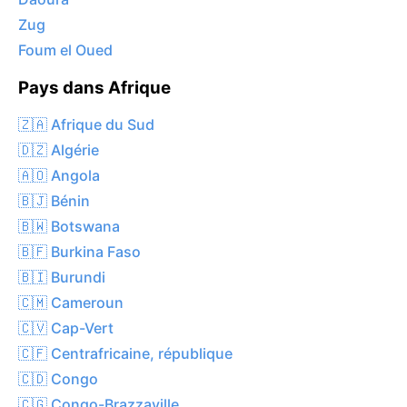
Zug
Foum el Oued
Pays dans Afrique
🇿🇦 Afrique du Sud
🇩🇿 Algérie
🇦🇴 Angola
🇧🇯 Bénin
🇧🇼 Botswana
🇧🇫 Burkina Faso
🇧🇮 Burundi
🇨🇲 Cameroun
🇨🇻 Cap-Vert
🇨🇫 Centrafricaine, république
🇨🇩 Congo
🇨🇬 Congo-Brazzaville