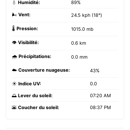
💧
Humidité:
89%
🌬️
Vent:
24.5 kph (18°)
🌡️
Pression:
1015.0 mb
👁️
Visibilité:
0.6 km
🌧️
Précipitations:
0.0 mm
☁️
Couverture nuageuse:
43%
☀️
Indice UV:
0.0
🌅
Lever du soleil:
07:20 AM
🌇
Coucher du soleil:
08:37 PM