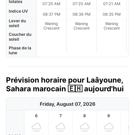
totales
07:20 AM
07:20 AM
07:21 AM
Indice UV
08:37 PM
08:36 PM
08:35 PM
Lever du
Waning
Waning
Waning
N
soleil
Crescent
Crescent
Crescent
Coucher du
soleil
Phase de la
lune
Prévision horaire pour Laâyoune,
Sahara marocain 🇪🇭 aujourd'hui
Friday, August 07, 2026
6
7
8
9
1