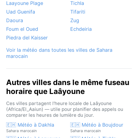
Laayoune Plage
Tichla
supportable et les journées ensoleillées mais douces.
Les tempêtes de sable, bien que moins fréquentes
Uad Guenifa
Tifariti
que dans le désert intérieur, peuvent survenir en été,
Daoura
Zug
réduisant la visibilité. Le brouillard côtier n'est pas
Foum el Oued
Echdeiria
rare en matinée, surtout au printemps, apportant une
Piedra del Kaisser
touche de fraîcheur. Laayoune échappe aux cyclones
mais subit parfois des vents violents. Pour les
Voir la météo dans toutes les villes de Sahara
amateurs de climat extrême, l'été offre une
marocain
expérience authentique de chaleur désertique, mais il
faut alors éviter le milieu de la journée. Le climat y est
radical, prévisible dans sa sécheresse, et fascinant
Autres villes dans le même fuseau
par sa constance.
horaire que Laâyoune
Ces villes partagent l'heure locale de Laâyoune
(Africa/El_Aaiun) — utile pour planifier des appels ou
comparer les heures de lumière du jour.
🇪🇭 Météo à Dakhla
🇪🇭 Météo à Boujdour
Sahara marocain
Sahara marocain