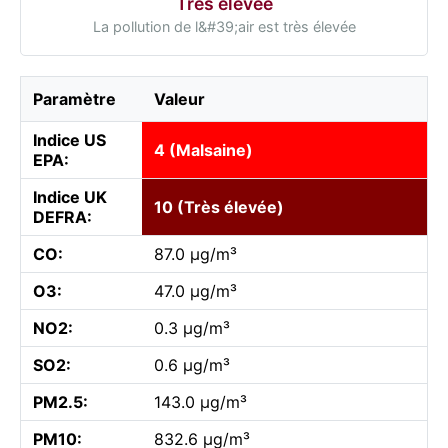
Très élevée
La pollution de l&#39;air est très élevée
Paramètre
Valeur
Indice US
4 (Malsaine)
EPA:
Indice UK
10 (Très élevée)
DEFRA:
CO:
87.0 µg/m³
O3:
47.0 µg/m³
NO2:
0.3 µg/m³
SO2:
0.6 µg/m³
PM2.5:
143.0 µg/m³
PM10:
832.6 µg/m³