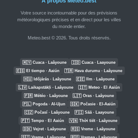
À propos Meteo.best
Votre source incontournable pour des prévisions
météorologiques précises et en direct pour les villes
du monde entier.
Meteo.best © 2026. Tous droits réservés.
🇲🇾
🇮🇩
Cuaca · Laâyoune
Cuaca · Laayoune
🇪🇸
🇹🇷
El tiempo · Aaiún
Hava durumu · Laâyoune
🇭🇺
🇪🇪
Időjárás · Laâyoune
Ilm · Laâyoune
🇱🇻
🇮🇹
Laikapstākļi · Laâyoune
Meteo · El Aaiún
🇫🇷
🇱🇹
Météo · Laâyoune
Oras · Laâyoune
🇵🇱
🇸🇰
Pogoda · Al-Ujun
Počasie · El-Aaiún
🇨🇿
🇫🇮
Počasí · Laâyoune
Sää · Laayoune
🇵🇹
🇻🇳
Tempo · El Aaiún
Thời tiết · Laâyoune
🇩🇰
🇷🇸
Vejret · Laâyoune
Vreme · Laâyoune
🇸🇮
🇷🇴
Vreme · Laâyoune
Vremea · Laâyoune