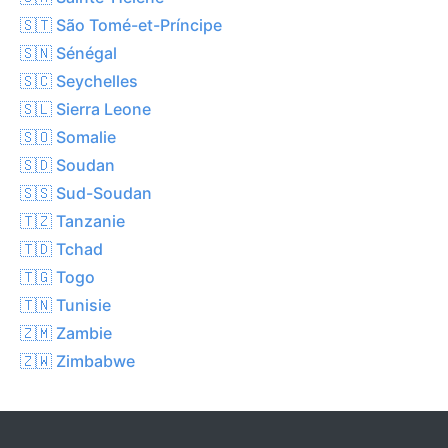
🇸🇹 São Tomé-et-Príncipe
🇸🇳 Sénégal
🇸🇨 Seychelles
🇸🇱 Sierra Leone
🇸🇴 Somalie
🇸🇩 Soudan
🇸🇸 Sud-Soudan
🇹🇿 Tanzanie
🇹🇩 Tchad
🇹🇬 Togo
🇹🇳 Tunisie
🇿🇲 Zambie
🇿🇼 Zimbabwe