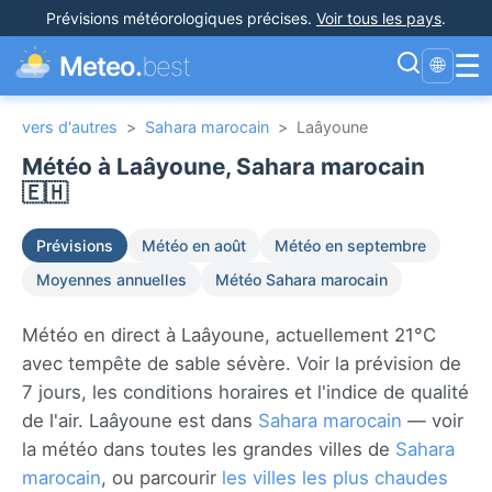
Prévisions météorologiques précises
.
Voir tous les pays
.
☰
Meteo.
best
🌐
vers d'autres
>
Sahara marocain
>
Laâyoune
Météo à Laâyoune, Sahara marocain
🇪🇭
Prévisions
Météo en août
Météo en septembre
Moyennes annuelles
Météo Sahara marocain
Météo en direct à Laâyoune, actuellement 21°C
avec tempête de sable sévère. Voir la prévision de
7 jours, les conditions horaires et l'indice de qualité
de l'air. Laâyoune est dans
Sahara marocain
— voir
la météo dans toutes les grandes villes de
Sahara
marocain
, ou parcourir
les villes les plus chaudes