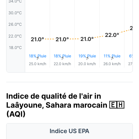
34.0°C
30.0°C
26.0°C
25.
22.0°
22.0°C
21.0°
21.0°
21.0°
18.0°C
18% Pluie
18% Pluie
19% Pluie
11% Pluie
6% Pl
↑
↑
↑
↑
25.0 km/h
22.0 km/h
20.0 km/h
26.0 km/h
27.0 
Indice de qualité de l'air in
Laâyoune, Sahara marocain 🇪🇭
(AQI)
Indice US EPA