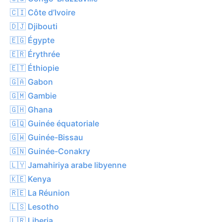
🇨🇮 Côte d’Ivoire
🇩🇯 Djibouti
🇪🇬 Égypte
🇪🇷 Érythrée
🇪🇹 Éthiopie
🇬🇦 Gabon
🇬🇲 Gambie
🇬🇭 Ghana
🇬🇶 Guinée équatoriale
🇬🇼 Guinée-Bissau
🇬🇳 Guinée-Conakry
🇱🇾 Jamahiriya arabe libyenne
🇰🇪 Kenya
🇷🇪 La Réunion
🇱🇸 Lesotho
🇱🇷 Liberia