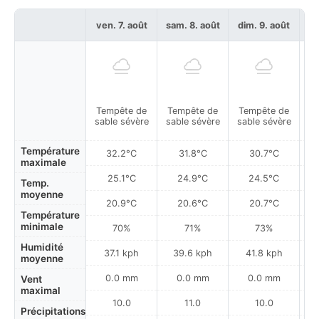
ven. 7. août
sam. 8. août
dim. 9. août
lu
Tempête de
Tempête de
Tempête de
T
sable sévère
sable sévère
sable sévère
sa
Température
32.2°C
31.8°C
30.7°C
maximale
25.1°C
24.9°C
24.5°C
Temp.
moyenne
20.9°C
20.6°C
20.7°C
Température
minimale
70%
71%
73%
Humidité
37.1 kph
39.6 kph
41.8 kph
moyenne
0.0 mm
0.0 mm
0.0 mm
Vent
maximal
10.0
11.0
10.0
Précipitations