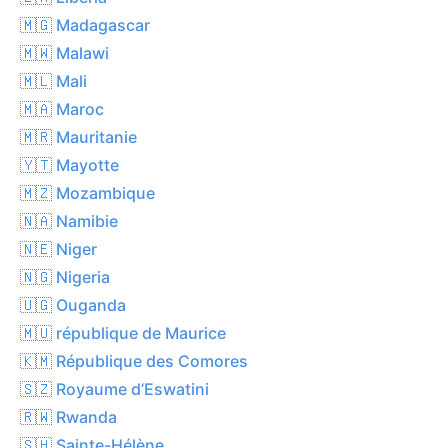
🇲🇬 Madagascar
🇲🇼 Malawi
🇲🇱 Mali
🇲🇦 Maroc
🇲🇷 Mauritanie
🇾🇹 Mayotte
🇲🇿 Mozambique
🇳🇦 Namibie
🇳🇪 Niger
🇳🇬 Nigeria
🇺🇬 Ouganda
🇲🇺 république de Maurice
🇰🇲 République des Comores
🇸🇿 Royaume d’Eswatini
🇷🇼 Rwanda
🇸🇭 Sainte-Hélène