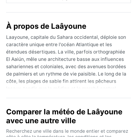
À propos de Laâyoune
Laayoune, capitale du Sahara occidental, déploie son
caractère unique entre l'océan Atlantique et les
étendues désertiques. La ville, parfois orthographiée
El Aaiún, mêle une architecture basse aux influences
sahariennes et coloniales, avec des avenues bordées
de palmiers et un rythme de vie paisible. Le long de la
côte, les plages de sable fin attirent les pêcheurs
locaux, tandis que la médina et le marché central
offrent une immersion dans la culture hassanya.
Géographiquement, Laayoune s'étend sur un plateau
Comparer la météo de Laâyoune
aride, à quelques kilomètres de l'embouchure de
l'oued Sakia El Hamra, un lit de rivière souvent
avec une autre ville
asséché.
Recherchez une ville dans le monde entier et comparez
Sous la classification de Köppen BWh (désert chaud),
côte à côte la température, les conditions et les