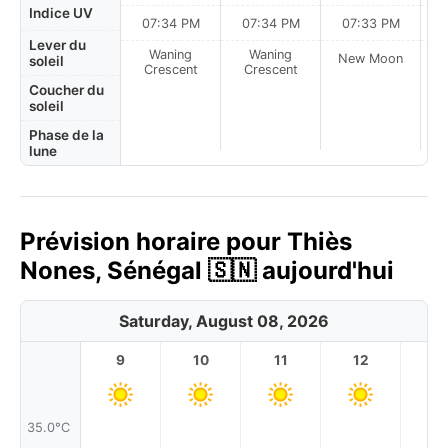
Indice UV
07:34 PM
07:34 PM
07:33 PM
Lever du
Waning
Waning
New Moon
N
soleil
Crescent
Crescent
Coucher du
soleil
Phase de la
lune
Prévision horaire pour Thiès
Nones, Sénégal 🇸🇳 aujourd'hui
Saturday, August 08, 2026
9
10
11
12
1
35.0°C