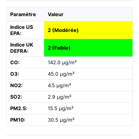
Paramètre
Valeur
Indice US
2 (Modérée)
EPA:
Indice UK
2 (Faible)
DEFRA:
CO:
142.0 µg/m³
O3:
45.0 µg/m³
NO2:
4.5 µg/m³
SO2:
2.9 µg/m³
PM2.5:
15.5 µg/m³
PM10:
30.5 µg/m³