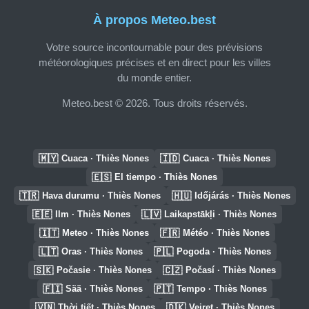
À propos Meteo.best
Votre source incontournable pour des prévisions
météorologiques précises et en direct pour les villes
du monde entier.
Meteo.best © 2026. Tous droits réservés.
🇲🇾
🇮🇩
Cuaca · Thiès Nones
Cuaca · Thiès Nones
🇪🇸
El tiempo · Thiès Nones
🇹🇷
🇭🇺
Hava durumu · Thiès Nones
Időjárás · Thiès Nones
🇪🇪
🇱🇻
Ilm · Thiès Nones
Laikapstākļi · Thiès Nones
🇮🇹
🇫🇷
Meteo · Thiès Nones
Météo · Thiès Nones
🇱🇹
🇵🇱
Oras · Thiès Nones
Pogoda · Thiès Nones
🇸🇰
🇨🇿
Počasie · Thiès Nones
Počasí · Thiès Nones
🇫🇮
🇵🇹
Sää · Thiès Nones
Tempo · Thiès Nones
🇻🇳
🇩🇰
Thời tiết · Thiès Nones
Vejret · Thiès Nones