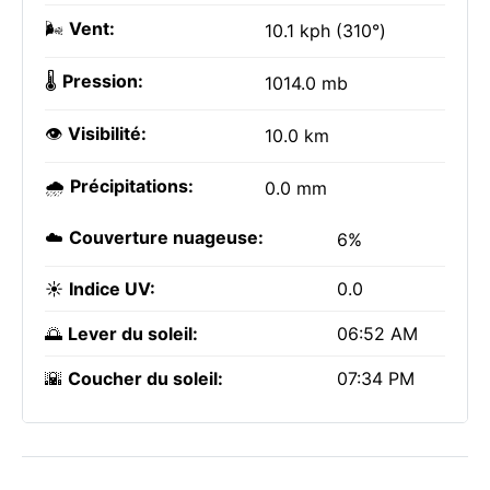
🌬️
Vent:
10.1 kph (310°)
🌡️
Pression:
1014.0 mb
👁️
Visibilité:
10.0 km
🌧️
Précipitations:
0.0 mm
☁️
Couverture nuageuse:
6%
☀️
Indice UV:
0.0
🌅
Lever du soleil:
06:52 AM
🌇
Coucher du soleil:
07:34 PM