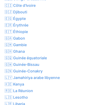
🇨🇮 Côte d’Ivoire
🇩🇯 Djibouti
🇪🇬 Égypte
🇪🇷 Érythrée
🇪🇹 Éthiopie
🇬🇦 Gabon
🇬🇲 Gambie
🇬🇭 Ghana
🇬🇶 Guinée équatoriale
🇬🇼 Guinée-Bissau
🇬🇳 Guinée-Conakry
🇱🇾 Jamahiriya arabe libyenne
🇰🇪 Kenya
🇷🇪 La Réunion
🇱🇸 Lesotho
🇱🇷 Liberia