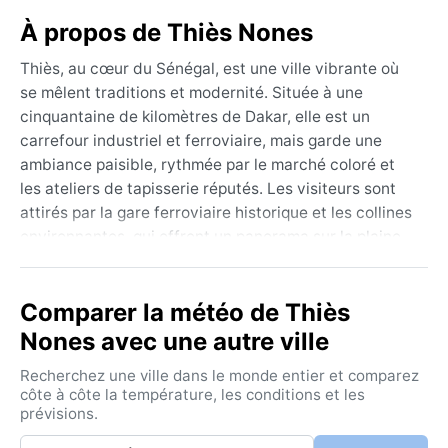
À propos de Thiès Nones
Thiès, au cœur du Sénégal, est une ville vibrante où
se mêlent traditions et modernité. Située à une
cinquantaine de kilomètres de Dakar, elle est un
carrefour industriel et ferroviaire, mais garde une
ambiance paisible, rythmée par le marché coloré et
les ateliers de tapisserie réputés. Les visiteurs sont
attirés par la gare ferroviaire historique et les collines
environnantes, qui offrent un panorama sur la plaine
sabélienne. La région, semi-aride, voit alterner
étendues de broussailles et terres cultivées, sous un
Comparer la météo de Thiès
ciel souvent lumineux.
Nones avec une autre ville
Le climat de Thiès est de type BSh selon Köppen, soit
semi-aride chaud. L’été dure de juin à octobre,
Recherchez une ville dans le monde entier et comparez
marqué par l’hivernage : pluies brèves mais intenses,
côte à côte la température, les conditions et les
prévisions.
forte humidité et températures autour de 30–35 °C.
L’hiver, de novembre à mai, est sec et ensoleillé, avec