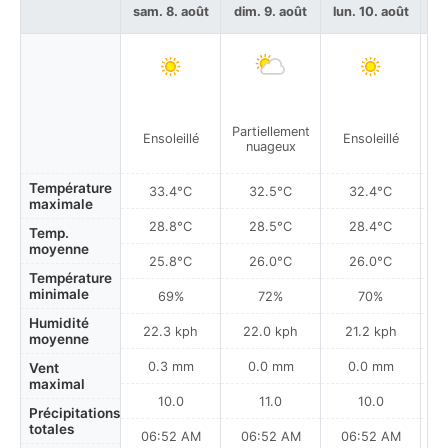
sam. 8. août
dim. 9. août
lun. 10. août
ma
Partiellement
Ensoleillé
Ensoleillé
nuageux
Température
33.4°C
32.5°C
32.4°C
maximale
28.8°C
28.5°C
28.4°C
Temp.
moyenne
25.8°C
26.0°C
26.0°C
Température
minimale
69%
72%
70%
Humidité
22.3 kph
22.0 kph
21.2 kph
moyenne
0.3 mm
0.0 mm
0.0 mm
Vent
maximal
10.0
11.0
10.0
Précipitations
totales
06:52 AM
06:52 AM
06:52 AM
0