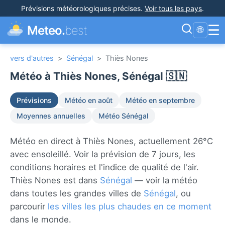
Prévisions météorologiques précises
.
Voir tous les pays
.
☰
Meteo.
best
🌐
vers d'autres
>
Sénégal
>
Thiès Nones
Météo à Thiès Nones, Sénégal 🇸🇳
Prévisions
Météo en août
Météo en septembre
Moyennes annuelles
Météo Sénégal
Météo en direct à Thiès Nones, actuellement 26°C
avec ensoleillé. Voir la prévision de 7 jours, les
conditions horaires et l'indice de qualité de l'air.
Thiès Nones est dans
Sénégal
— voir la météo
dans toutes les grandes villes de
Sénégal
, ou
parcourir
les villes les plus chaudes en ce moment
dans le monde.