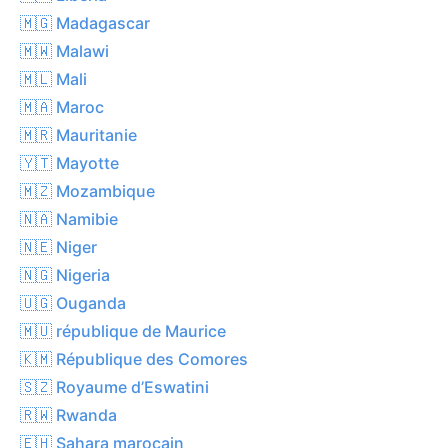
🇲🇬 Madagascar
🇲🇼 Malawi
🇲🇱 Mali
🇲🇦 Maroc
🇲🇷 Mauritanie
🇾🇹 Mayotte
🇲🇿 Mozambique
🇳🇦 Namibie
🇳🇪 Niger
🇳🇬 Nigeria
🇺🇬 Ouganda
🇲🇺 république de Maurice
🇰🇲 République des Comores
🇸🇿 Royaume d’Eswatini
🇷🇼 Rwanda
🇪🇭 Sahara marocain