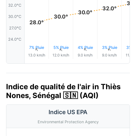
33.
32.0°C
32.0°
30.0°
30.0°
30.0°C
28.0°
27.0°C
24.0°C
7% Pluie
5% Pluie
4% Pluie
3% Pluie
3% Pl
↑
↑
↑
↑
13.0 km/h
12.0 km/h
9.0 km/h
9.0 km/h
11.0 
Indice de qualité de l'air in Thiès
Nones, Sénégal 🇸🇳 (AQI)
Indice US EPA
Environmental Protection Agency