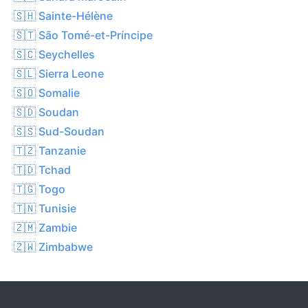
🇸🇭 Sainte-Hélène
🇸🇹 São Tomé-et-Príncipe
🇸🇨 Seychelles
🇸🇱 Sierra Leone
🇸🇴 Somalie
🇸🇩 Soudan
🇸🇸 Sud-Soudan
🇹🇿 Tanzanie
🇹🇩 Tchad
🇹🇬 Togo
🇹🇳 Tunisie
🇿🇲 Zambie
🇿🇼 Zimbabwe