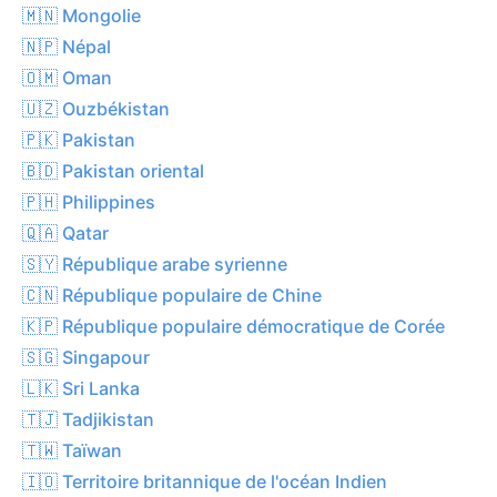
🇲🇳 Mongolie
🇳🇵 Népal
🇴🇲 Oman
🇺🇿 Ouzbékistan
🇵🇰 Pakistan
🇧🇩 Pakistan oriental
🇵🇭 Philippines
🇶🇦 Qatar
🇸🇾 République arabe syrienne
🇨🇳 République populaire de Chine
🇰🇵 République populaire démocratique de Corée
🇸🇬 Singapour
🇱🇰 Sri Lanka
🇹🇯 Tadjikistan
🇹🇼 Taïwan
🇮🇴 Territoire britannique de l'océan Indien