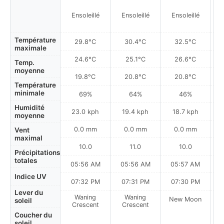
Ensoleillé
Ensoleillé
Ensoleillé
Température
29.8°C
30.4°C
32.5°C
maximale
24.6°C
25.1°C
26.6°C
Temp.
moyenne
19.8°C
20.8°C
20.8°C
Température
minimale
69%
64%
46%
Humidité
23.0 kph
19.4 kph
18.7 kph
moyenne
0.0 mm
0.0 mm
0.0 mm
Vent
maximal
10.0
11.0
10.0
Précipitations
totales
05:56 AM
05:56 AM
05:57 AM
0
Indice UV
07:32 PM
07:31 PM
07:30 PM
Lever du
Waning
Waning
New Moon
N
soleil
Crescent
Crescent
Coucher du
soleil