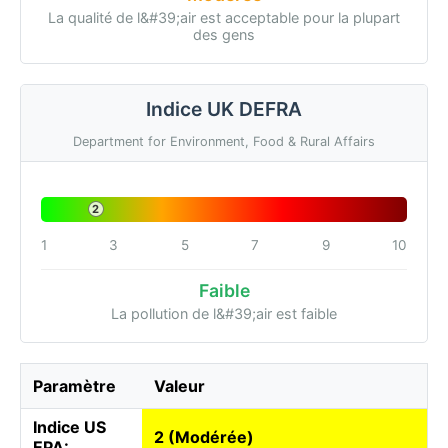
La qualité de l&#39;air est acceptable pour la plupart
des gens
Indice UK DEFRA
Department for Environment, Food & Rural Affairs
2
1
3
5
7
9
10
Faible
La pollution de l&#39;air est faible
Paramètre
Valeur
Indice US
2 (Modérée)
EPA: