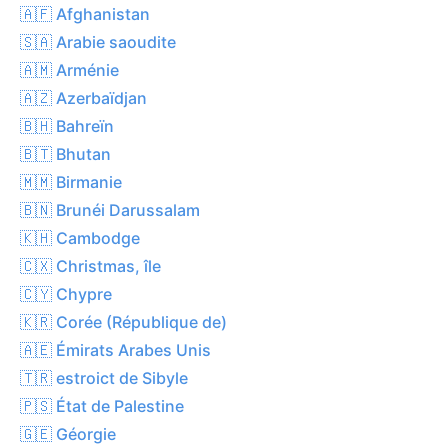
🇦🇫 Afghanistan
🇸🇦 Arabie saoudite
🇦🇲 Arménie
🇦🇿 Azerbaïdjan
🇧🇭 Bahreïn
🇧🇹 Bhutan
🇲🇲 Birmanie
🇧🇳 Brunéi Darussalam
🇰🇭 Cambodge
🇨🇽 Christmas, île
🇨🇾 Chypre
🇰🇷 Corée (République de)
🇦🇪 Émirats Arabes Unis
🇹🇷 estroict de Sibyle
🇵🇸 État de Palestine
🇬🇪 Géorgie