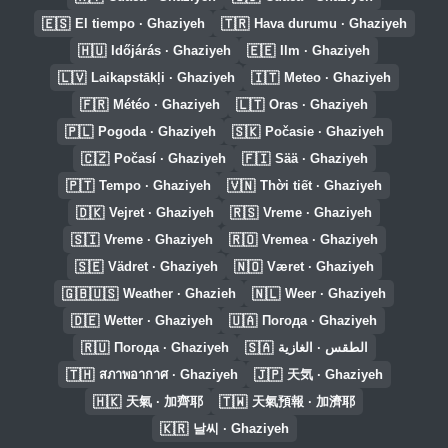
🇪🇸
🇹🇷
El tiempo · Ghaziyeh
Hava durumu · Ghaziyeh
🇭🇺
🇪🇪
Időjárás · Ghaziyeh
Ilm · Ghaziyeh
🇱🇻
🇮🇹
Laikapstākļi · Ghaziyeh
Meteo · Ghaziyeh
🇫🇷
🇱🇹
Météo · Ghaziyeh
Oras · Ghaziyeh
🇵🇱
🇸🇰
Pogoda · Ghaziyeh
Počasie · Ghaziyeh
🇨🇿
🇫🇮
Počasí · Ghaziyeh
Sää · Ghaziyeh
🇵🇹
🇻🇳
Tempo · Ghaziyeh
Thời tiết · Ghaziyeh
🇩🇰
🇷🇸
Vejret · Ghaziyeh
Vreme · Ghaziyeh
🇸🇮
🇷🇴
Vreme · Ghaziyeh
Vremea · Ghaziyeh
🇸🇪
🇳🇴
Vädret · Ghaziyeh
Været · Ghaziyeh
🇬🇧🇺🇸
🇳🇱
Weather · Ghazieh
Weer · Ghaziyeh
🇩🇪
🇺🇦
Wetter · Ghaziyeh
Погода · Ghaziyeh
🇷🇺
🇸🇦
Погода · Ghaziyeh
الطقس · الغازية
🇹🇭
🇯🇵
สภาพอากาศ · Ghaziyeh
天気 · Ghaziyeh
🇭🇰
🇹🇼
天氣 · 加齊耶
天氣預報 · 加濟耶
🇰🇷
날씨 · Ghaziyeh