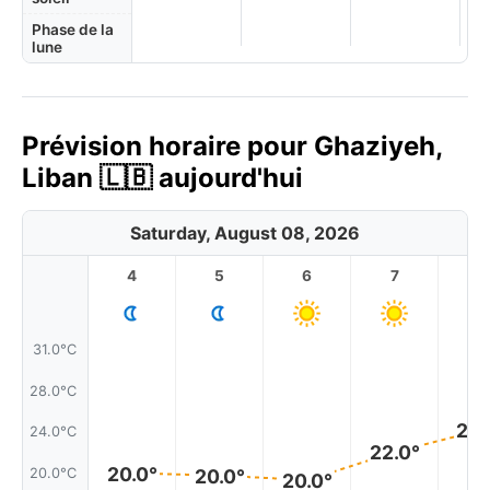
Phase de la
lune
Prévision horaire pour Ghaziyeh,
Liban 🇱🇧 aujourd'hui
Saturday, August 08, 2026
4
5
6
7
8
31.0°C
28.0°C
24.
24.0°C
22.0°
20.0°
20.0°C
20.0°
20.0°