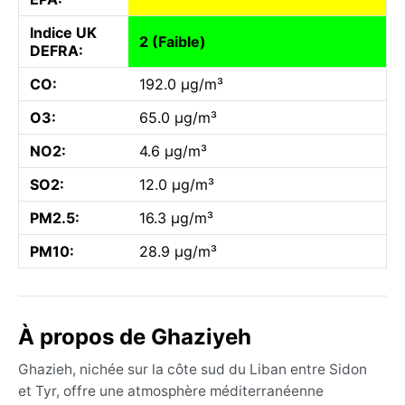
Indice UK
2 (Faible)
DEFRA:
CO:
192.0 µg/m³
O3:
65.0 µg/m³
NO2:
4.6 µg/m³
SO2:
12.0 µg/m³
PM2.5:
16.3 µg/m³
PM10:
28.9 µg/m³
À propos de Ghaziyeh
Ghazieh, nichée sur la côte sud du Liban entre Sidon
et Tyr, offre une atmosphère méditerranéenne