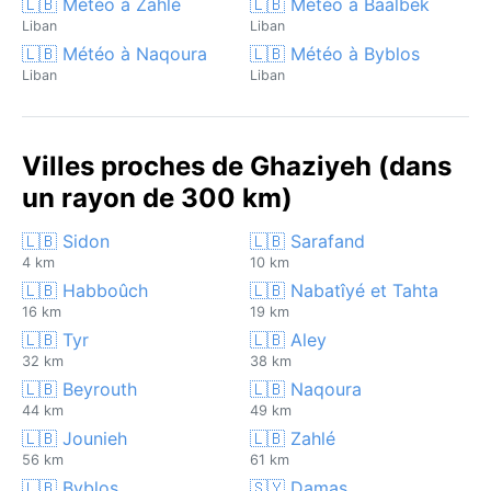
🇱🇧 Météo à Zahlé
🇱🇧 Météo à Baalbek
Liban
Liban
🇱🇧 Météo à Naqoura
🇱🇧 Météo à Byblos
Liban
Liban
Villes proches de Ghaziyeh (dans
un rayon de 300 km)
🇱🇧 Sidon
🇱🇧 Sarafand
4 km
10 km
🇱🇧 Habboûch
🇱🇧 Nabatîyé et Tahta
16 km
19 km
🇱🇧 Tyr
🇱🇧 Aley
32 km
38 km
🇱🇧 Beyrouth
🇱🇧 Naqoura
44 km
49 km
🇱🇧 Jounieh
🇱🇧 Zahlé
56 km
61 km
🇱🇧 Byblos
🇸🇾 Damas