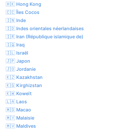
🇭🇰 Hong Kong
🇨🇨 Îles Cocos
🇮🇳 Inde
🇮🇩 Indes orientales néerlandaises
🇮🇷 Iran (République islamique de)
🇮🇶 Iraq
🇮🇱 Israël
🇯🇵 Japon
🇯🇴 Jordanie
🇰🇿 Kazakhstan
🇰🇬 Kirghizstan
🇰🇼 Koweït
🇱🇦 Laos
🇲🇴 Macao
🇲🇾 Malaisie
🇲🇻 Maldives