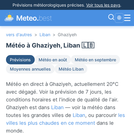
Prévisions météorologiques précises
.
Voir tous les pays
.
☰
Meteo.
best
🌐
vers d'autres
>
Liban
>
Ghaziyeh
Météo à Ghaziyeh, Liban 🇱🇧
Prévisions
Météo en août
Météo en septembre
Moyennes annuelles
Météo Liban
Météo en direct à Ghaziyeh, actuellement 20°C
avec dégagé. Voir la prévision de 7 jours, les
conditions horaires et l'indice de qualité de l'air.
Ghaziyeh est dans
Liban
— voir la météo dans
toutes les grandes villes de
Liban
, ou parcourir
les
villes les plus chaudes en ce moment
dans le
monde.