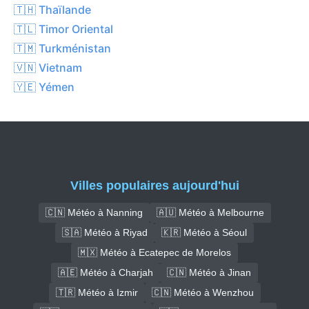
🇹🇭 Thaïlande
🇹🇱 Timor Oriental
🇹🇲 Turkménistan
🇻🇳 Vietnam
🇾🇪 Yémen
Villes populaires aujourd'hui
🇨🇳 Météo à Nanning
🇦🇺 Météo à Melbourne
🇸🇦 Météo à Riyad
🇰🇷 Météo à Séoul
🇲🇽 Météo à Ecatepec de Morelos
🇦🇪 Météo à Charjah
🇨🇳 Météo à Jinan
🇹🇷 Météo à Izmir
🇨🇳 Météo à Wenzhou