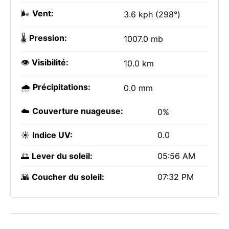
🌬️
Vent:
3.6 kph (298°)
🌡️
Pression:
1007.0 mb
👁️
Visibilité:
10.0 km
🌧️
Précipitations:
0.0 mm
☁️
Couverture nuageuse:
0%
☀️
Indice UV:
0.0
🌅
Lever du soleil:
05:56 AM
🌇
Coucher du soleil:
07:32 PM