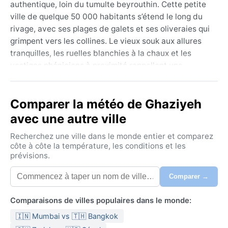
authentique, loin du tumulte beyrouthin. Cette petite
ville de quelque 50 000 habitants s’étend le long du
rivage, avec ses plages de galets et ses oliveraies qui
grimpent vers les collines. Le vieux souk aux allures
tranquilles, les ruelles blanchies à la chaux et les
vestiges phéniciens à proximité rappellent une
histoire multimillénaire. La vie y roule au rythme des
saisons, bercée par les senteurs du jasmin et du
Comparer la météo de Ghaziyeh
citronnier, et la lumière éclatante du Levant.
avec une autre ville
Le climat de Ghazieh appartient à la classe Csa de
Köppen, soit un été méditerranéen chaud et sec. De
Recherchez une ville dans le monde entier et comparez
juin à septembre, les températures grimpent souvent
côte à côte la température, les conditions et les
prévisions.
au-dessus de 30 °C, avec une forte humidité due à la
proximité de la mer. Les hivers, en revanche, sont
Comparer →
doux et pluvieux : de décembre à mars, les maximales
oscillent entre 13 et 17 °C, et les averses peuvent être
Comparaisons de villes populaires dans le monde:
abondantes, tandis que le sirocco, ce vent chaud
🇮🇳 Mumbai vs 🇹🇭 Bangkok
venu du désert, souffle parfois en automne ou au